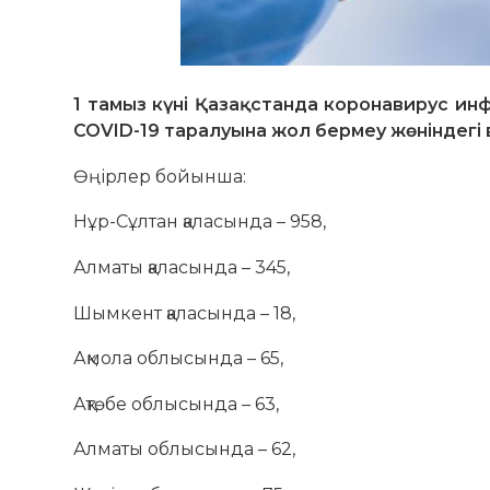
1 тамыз күні Қазақстанда коронавирус ин
COVID-19 таралуына жол бермеу жөніндег
Өңірлер бойынша:
Нұр-Сұлтан қаласында – 958,
Алматы қаласында – 345,
Шымкент қаласында – 18,
Ақмола облысында – 65,
Ақтөбе облысында – 63,
Алматы облысында – 62,