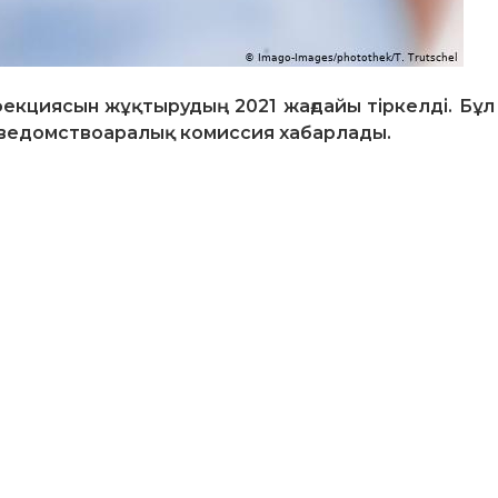
фекциясын жұқтырудың 2021 жағдайы тіркелді. Бұл
і ведомствоаралық комиссия хабарлады.