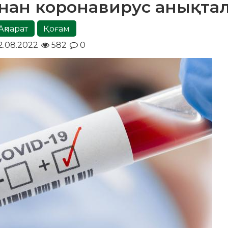
мнан коронавирус анықта
Ақпарат
Қоғам
.08.2022
582
0