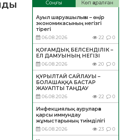
лды
Соңғы
Көп қаралған
Ауыл шаруашылығы – өңір
экономикасының негізгі
тірегі
06.08.2026
22
0
ҚОҒАМДЫҚ БЕЛСЕНДІЛІК –
ЕЛ ДАМУЫНЫҢ НЕГІЗІ
06.08.2026
20
0
ҚҰРЫЛТАЙ САЙЛАУЫ –
БОЛАШАҚҚА БАСТАР
ЖАУАПТЫ ТАҢДАУ
06.08.2026
22
0
Инфекциялық ауруларға
қарсы иммундау
жұмыстарының тиімділігі
06.08.2026
23
0