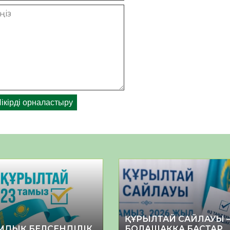
ҚҰРЫЛТАЙ САЙЛАУЫ 
МДЫҚ БЕЛСЕНДІЛІК
БОЛАШАҚҚА БАСТАР