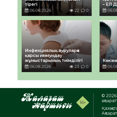
тірегі
– ЕЛ 
06.08.2026
22
0
06.0
Инфекциялық ауруларға
қарсы иммундау
жұмыстарының тиімділігі
Көкжө
06.08.2026
23
0
06.0
© 2026 
ақпаратт
16+
Қазақс
Ақпара