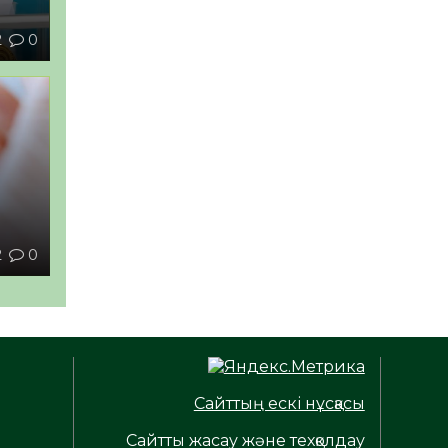
2
0
ы
2
0
Сайттың ескі нұсқасы
Сайтты жасау және техқолдау