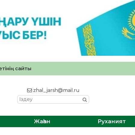
тінің сайты
zhal_jarsh@mail.ru
Жаһан
Руханият