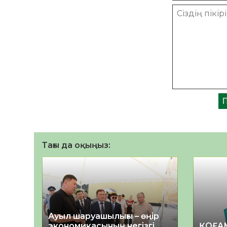
Тағы да оқыңыз:
Ауыл шаруашылығы – өңір
экономикасының негізгі
ҚОҒА