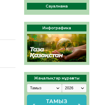
ы жаңа Құрылтай үшін дауыс
беруге дайын
Сауалнама
05.08.2026
34
0
ӘРБІР ДАУЫС – ҚОҒАМ
ДАМУЫНА ҚОСЫЛҒАН
Инфографика
ҮЛЕС
05.08.2026
41
0
Жаңалықтар мұрағаты
ТАМЫЗ
«
»