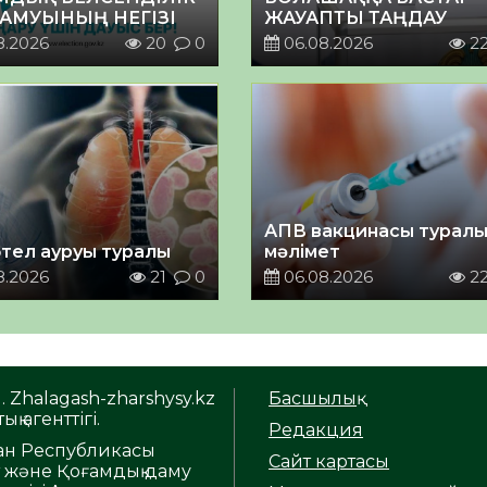
ДАМУЫНЫҢ НЕГІЗІ
ЖАУАПТЫ ТАҢДАУ
8.2026
20
0
06.08.2026
2
АПВ вакцинасы турал
тел ауруы туралы
мәлімет
8.2026
21
0
06.08.2026
2
. Zhalagash-zharshysy.kz
Басшылық
ық агенттігі.
Редакция
тан Республикасы
Сайт картасы
т және Қоғамдық даму