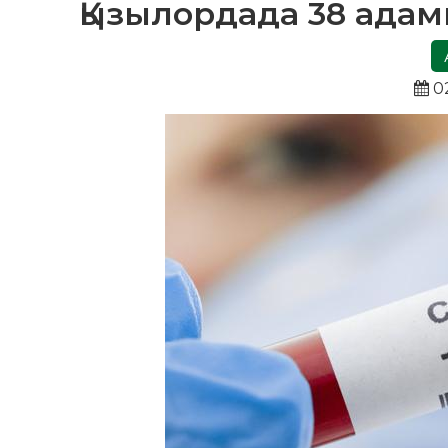
Қызылордада 38 ада
02