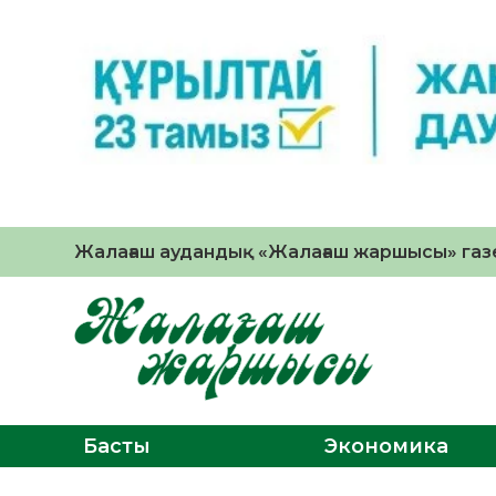
Жалағаш аудандық «Жалағаш жаршысы» газе
Басты
Экономика