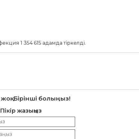
кция 1 354 615 адамда тіркелді.
 жоқ. Бірінші болыңыз!
Пікір жазыңыз