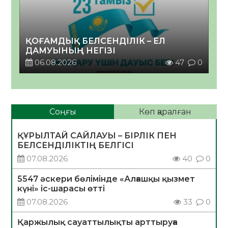
ҚОҒАМДЫҚ БЕЛСЕНДІЛІК – ЕЛ
ДАМУЫНЫҢ НЕГІЗІ
06.08.2026
47
0
Соңғы
Көп қаралған
ҚҰРЫЛТАЙ САЙЛАУЫ – БІРЛІК ПЕН
БЕЛСЕНДІЛІКТІҢ БЕЛГІСІ
07.08.2026
40
0
5547 әскери бөлімінде «Алғашқы қызмет
күні» іс-шарасы өтті
07.08.2026
33
0
Қаржылық сауаттылықты арттыруға