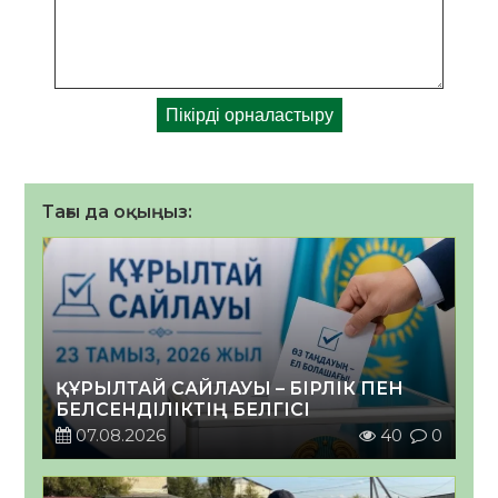
Тағы да оқыңыз:
ҚҰРЫЛТАЙ САЙЛАУЫ – БІРЛІК ПЕН
БЕЛСЕНДІЛІКТІҢ БЕЛГІСІ
07.08.2026
40
0