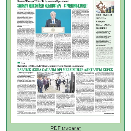
06.08.2026
51
0
Көкжөтел ауруы туралы
06.08.2026
48
0
АПВ вакцинасы туралы мәлімет
06.08.2026
47
0
Open Air: Қызылорда облысы полиция
департаменті 20 мыңнан астам
көрерменнің қауіпсіздігін қамтамасыз етті
06.08.2026
60
0
ҚЫЗЫЛОРДАДА «САНАЛЫ ҰРПАҚ –
ЖАРҚЫН БОЛАШАҚ» АТТЫ КЕҢЕЙТІЛГЕН
МӘЖІЛІС ӨТТІ
05.08.2026
61
0
Қазақстан Орталық Азиядағы көшуге ең
қолайлы ел атанды
05.08.2026
62
0
PDF мұрағат