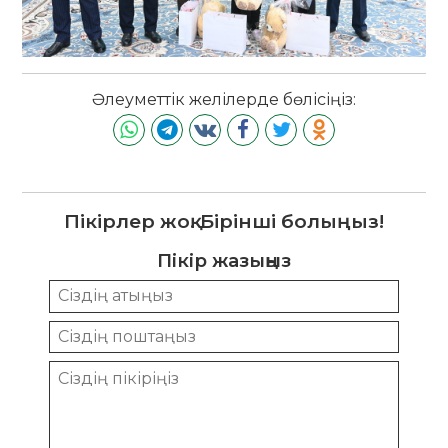
Әлеуметтік желілерде бөлісіңіз:
Пікірлер жоқ. Бірінші болыңыз!
Пікір жазыңыз