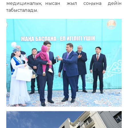
медициналық нысан жыл соңына дейін
табысталады.