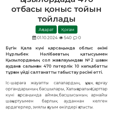
отбасы қоныс тойын
тойлады
Ақпарат
Қоғам
01.10.2024
540
0
Бүгін Қала күні қарсаңында облыс әкімі
Нұрлыбек Нәлібаевтың қатысуымен
Қызылорданың сол жағалауындағы №2 шағын
ауданға салынған 470 пәтерлік 10 көпқабатты
тұрғын үйді салтанатты табыстау рәсімі өтті.
Іс-шараға жауапты салалардың, құқық қорғау
органдарының басшылары, Халықаралық Қарттар
күні қарсаңында аймақ басшысының арнайы
шақыртуымен барлық ауданнан келген
ардагерлер, зиялы қауым өкілдері қатысты.