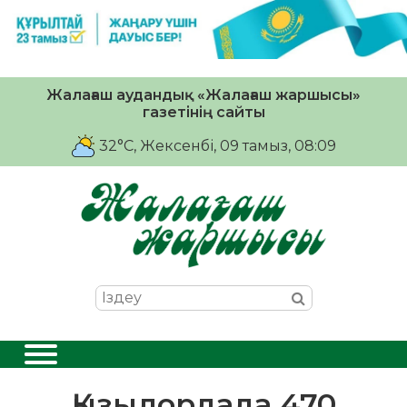
Жалағаш аудандық «Жалағаш жаршысы»
газетінің сайты
32°C
, Жексенбі, 09 тамыз, 08:09
Қызылордада 470