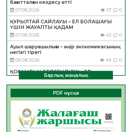
бағытталған кездесу өтті
07.08.2026
37
0
ҚҰРЫЛТАЙ САЙЛАУЫ – ЕЛ БОЛАШАҒЫ
ҮШІН ЖАУАПТЫ ҚАДАМ
07.08.2026
42
0
Ауыл шаруашылығы – өңір экономикасының
негізгі тірегі
06.08.2026
49
0
ҚОҒАМДЫҚ БЕЛСЕНДІЛІК – ЕЛ
Барлық жаңалық
ДАМУЫНЫҢ НЕГІЗІ
06.08.2026
47
0
PDF нұсқа
ҚҰРЫЛТАЙ САЙЛАУЫ – БОЛАШАҚҚА
БАСТАР ЖАУАПТЫ ТАҢДАУ
06.08.2026
49
0
Инфекциялық ауруларға қарсы иммундау
жұмыстарының тиімділігі