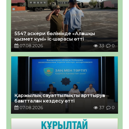
5547 әскери бөлімінде «Алғашқы
қызмет күні» іс-шарасы өтті
07.08.2026
33
0
Қаржылық сауаттылықты арттыруға
бағытталған кездесу өтті
07.08.2026
37
0