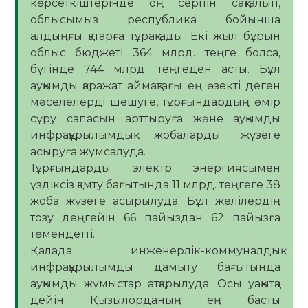
көрсеткіштерінде оң серпін сақталып,
облысымыз республика бойынша
алдыңғы қатарға тұрақтады. Екі жыл бұрын
облыс бюджеті 364 млрд. теңге болса,
бүгінде 744 млрд. теңгеден асты. Бұл
ауқымды қаражат аймақтағы ең өзекті деген
мәселелерді шешуге, тұрғындардың өмір
сүру сапасын арттыруға және ауқымды
инфрақұрылымдық жобаларды жүзеге
асыруға жұмсалуда.
Тұрғындарды электр энергиясымен
үздіксіз қамту бағытында 11 млрд. теңгеге 38
жоба жүзеге асырылуда. Бұл желілердің
тозу деңгейін 66 пайыздан 62 пайызға
төмендетті.
Қалада инженерлік-коммуналдық
инфрақұрылымды дамыту бағытында
ауқымды жұмыстар атқарылуда. Осы уақытқа
дейін Қызылорданың ең басты