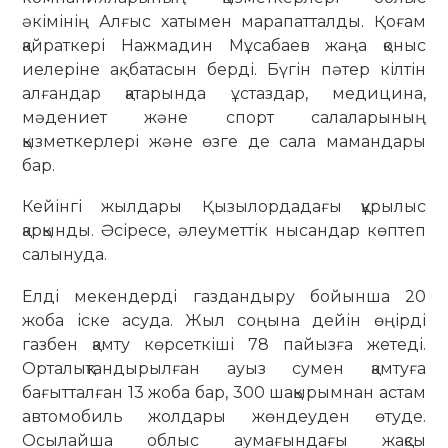
әкімінің Алғыс хатымен марапатталды. Қоғам
қайраткері Нажмадин Мұсабаев жаңа қоныс
иелеріне ақ батасын берді. Бүгін пәтер кілтін
алғандар қатарында ұстаздар, медицина,
мәдениет және спорт салаларының
қызметкерлері және өзге де сала мамандары
бар.
Кейінгі жылдары Қызылордадағы құрылыс
қарқынды. Әсіресе, әлеуметтік нысандар көптеп
салынуда.
Елді мекендерді газдандыру бойынша 20
жоба іске асуда. Жыл соңына дейін өңірді
газбен қамту көрсеткіші 78 пайызға жетеді.
Орталықтандырылған ауыз сумен қамтуға
бағытталған 13 жоба бар, 300 шақырымнан астам
автомобиль жолдары жөндеуден өтуде.
Осылайша облыс аумағындағы жақсы