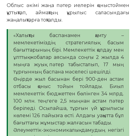
Облыс әкімі жаңа пәтер иелерін қоныстоймен
құттықтап, аймақтың құрылыс саласындағы
жаңалықтарға тоқталды.
«Халықты баспанамен қамту –
мемлекетіміздің стратегиялық басым
бағыттарының бірі. Мемлекеттік қолдау мен
ұлттық жобалар аясында соңғы 2 жылда 4
мыңға жуық пәтер табысталып, 17 мың
тұрғынның баспана мәселесі шешілді.
Өңірде жыл басынан бері 900-ден астам
отбасы қоныс тойын тойлады. Биыл
мемлекеттік бюджеттен бөлінген 34 млрд.
100 млн. теңгеге 2,5 мыңнан астам пәтер
беріледі. Осылайша, тұрғын үй құрылысы
көлемі 126 пайызға өсті. Алдағы уақытта бұл
бағыттағы жұмыстар жалғасын табады.
Әлеуметтік-экономикалық дамудың негізгі