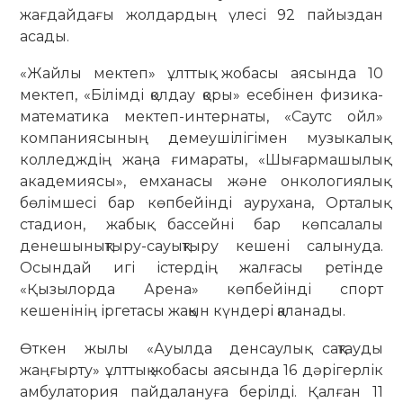
жағдайдағы жолдардың үлесі 92 пайыздан
асады.
«Жайлы мектеп» ұлттық жобасы аясында 10
мектеп, «Білімді қолдау қоры» есебінен физика-
математика мектеп-интернаты, «Саутс ойл»
компаниясының демеушілігімен музыкалық
колледждің жаңа ғимараты, «Шығармашылық
академиясы», емханасы және онкологиялық
бөлімшесі бар көпбейінді аурухана, Орталық
стадион, жабық бассейні бар көпсалалы
денешынықтыру-сауықтыру кешені салынуда.
Осындай игі істердің жалғасы ретінде
«Қызылорда Арена» көпбейінді спорт
кешенінің іргетасы жақын күндері қаланады.
Өткен жылы «Ауылда денсаулық сақтауды
жаңғырту» ұлттық жобасы аясында 16 дәрігерлік
амбулатория пайдалануға берілді. Қалған 11