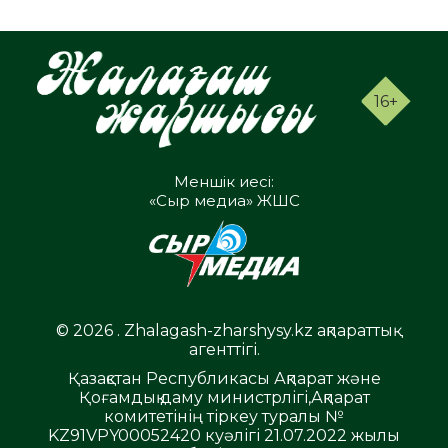
16+
Меншік иесі:
«Сыр медиа» ЖШС
© 2026 . Zhalagash-zharshysy.kz ақпараттық
агенттігі.
Қазақстан Республикасы Ақпарат және
Қоғамдық даму министрлігі,Ақпарат
комитетінің тіркеу туралы №
KZ91VPY00052420 куәлігі 21.07.2022 жылы