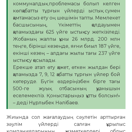
коммуналдық проблемасы болып келген
көпқабатты тұрғын үйлерді ыстық сумен
қамтамасыз ету оң шешімін тапты. Мемлекет
басшысының, Үкіметтің қолдауымен
қаламыздағы 625 үйге ыстық су жеткізіледі.
Жобаның жалпы құны 26 млрд. 200 млн
теңге, бірінші кезеңде, яғни биыл 187 үйге,
екінші кезең – алдағы жылы тағы 237 үйге
ыстық су қосылады.
Ерекше атап өту қажет, өткен жылдан бері
қаламызда 7, 9, 12 қабатты тұрғын үйлер бой
көтеруде. Бүгін өздеріңізбен бірге тағы
500-ге жуық отбасының қуанышын
еселемекпіз. Қоныстарыңыз құтты болсын!»
– деді Нұрлыбек Нәлібаев.
Жиында сол жағалаудың сәулетін арттырған
зәулім үйлерді салған құрылыс
компанияларының қызметкерлері облыс