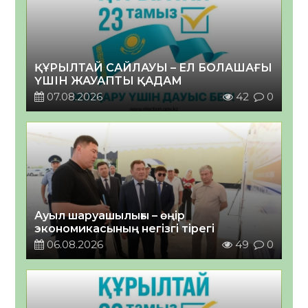
ҚҰРЫЛТАЙ САЙЛАУЫ – ЕЛ БОЛАШАҒЫ
ҮШІН ЖАУАПТЫ ҚАДАМ
07.08.2026
42
0
Ауыл шаруашылығы – өңір
экономикасының негізгі тірегі
06.08.2026
49
0