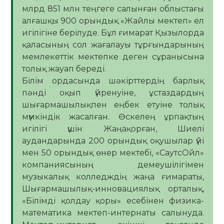
млрд 851 млн теңгеге салынған облыстағы
алғашқы 900 орындық «Жайлы мектеп» ел
игілігіне берілуде. Бұл ғимарат Қызылорда
қаласының сол жағалауы тұрғындарының
мемлекеттік мектепке деген сұранысына
толық жауап береді.
Білім ордасында шәкірттердің барлық
пәнді оқып үйренуіне, ұстаздардың
шығармашылықпен еңбек етуіне толық
мүмкіндік жасалған. Өскелең ұрпақтың
игілігі үшін Жаңақорған, Шиелі
аудандарында 200 орындық оқушылар үйі
мен 50 орындық өнер мектебі, «СаутсОйл»
компаниясының демеушілігімен
музыкалық колледждің жаңа ғимараты,
Шығармашылық-инновациялық орталық,
«Білімді қолдау қоры» есебінен физика-
математика мектеп-интернаты салынуда.