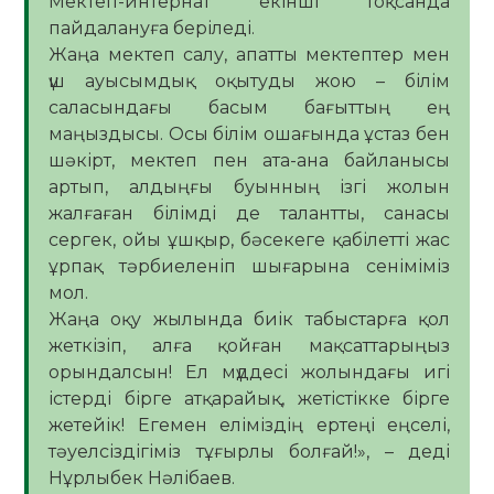
Мектеп-интернат екінші тоқсанда
пайдалануға беріледі.
Жаңа мектеп салу, апатты мектептер мен
үш ауысымдық оқытуды жою – білім
саласындағы басым бағыттың ең
маңыздысы. Осы білім ошағында ұстаз бен
шәкірт, мектеп пен ата-ана байланысы
артып, алдыңғы буынның ізгі жолын
жалғаған білімді де талантты, санасы
сергек, ойы ұшқыр, бәсекеге қабілетті жас
ұрпақ тәрбиеленіп шығарына сеніміміз
мол.
Жаңа оқу жылында биік табыстарға қол
жеткізіп, алға қойған мақсаттарыңыз
орындалсын! Ел мүддесі жолындағы игі
істерді бірге атқарайық, жетістікке бірге
жетейік! Егемен еліміздің ертеңі еңселі,
тәуелсіздігіміз тұғырлы болғай!», – деді
Нұрлыбек Нәлібаев.