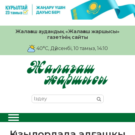
Жалағаш аудандық «Жалағаш жаршысы»
газетінің сайты
40°C
, Дүйсенбі, 10 тамыз, 14:10
Қызылордада алғашқы