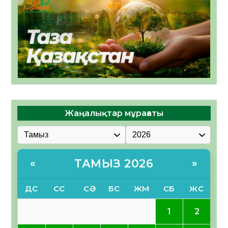
Жаңалықтар мұрағаты
ТАМЫЗ 2026
«
»
ДС
СС
СӘ
БС
ЖМ
СБ
ЖС
1
2