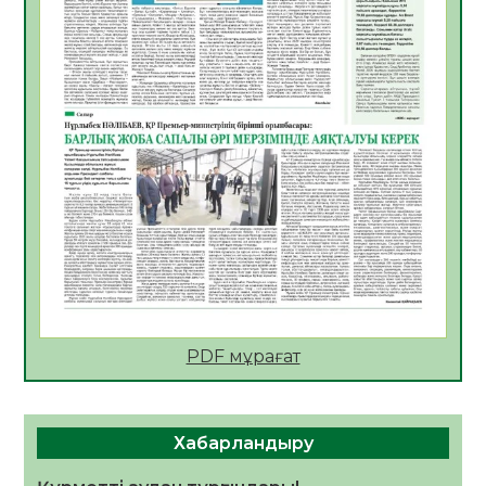
ҚҰРЫЛТАЙ САЙЛАУЫ – БІРЛІК ПЕН
БЕЛСЕНДІЛІКТІҢ БЕЛГІСІ
07.08.2026
58
0
5547 әскери бөлімінде «Алғашқы қызмет
күні» іс-шарасы өтті
07.08.2026
52
0
Қаржылық сауаттылықты арттыруға
бағытталған кездесу өтті
07.08.2026
55
0
ҚҰРЫЛТАЙ САЙЛАУЫ – ЕЛ БОЛАШАҒЫ
ҮШІН ЖАУАПТЫ ҚАДАМ
07.08.2026
59
0
PDF мұрағат
Ауыл шаруашылығы – өңір экономикасының
негізгі тірегі
06.08.2026
68
0
Хабарландыру
ҚОҒАМДЫҚ БЕЛСЕНДІЛІК – ЕЛ