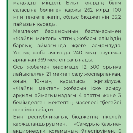
маңызды міндеті. Биыл өңірдің білім
саласына бөлінген қаржы 262 млрд 100
млн теңгеге жетіп, облыс бюджетінің 35,2
пайызын құрады.
Мемлекет басшысының бастамасымен
«Жайлы мектеп» ұлттық жобасы еліміздің
барлық аймағында жүзеге асырылуда.
Ұлттық жоба аясында 740 мың оқушыға
арналған 369 мектеп салынады.
Осы жобамен өңірімізде 12 300 орынға
лайықталған 21 мектеп салу жоспарланған,
оның 10-ның құрылысы жүргізілуде.
«Жайлы мектеп» жобасын іске асыру
арқылы аймағымыздағы 4 апатты және 3
бейімделген мектептің мәселесі түбегейлі
шешімін табады.
Бүгін республикалық бюджеттің тікелей
қаржыландыруымен, «Самұрық-Қазына»
акционерлік қоғамының үйлестіруімен, 6