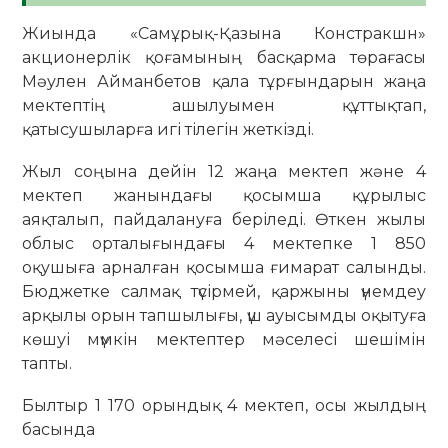
Жиында «Самұрық-Қазына Констракшн»
акционерлік қоғамының басқарма төрағасы
Мәулен Айманбетов қала тұрғындарын жаңа
мектептің ашылуымен құттықтап,
қатысушыларға игі тілегін жеткізді.
Жыл соңына дейін 12 жаңа мектеп және 4
мектеп жанындағы қосымша құрылыс
аяқталып, пайдалануға беріледі. Өткен жылы
облыс орталығындағы 4 мектепке 1 850
оқушыға арналған қосымша ғимарат салынды.
Бюджетке салмақ түсірмей, қаржыны үнемдеу
арқылы орын тапшылығы, үш ауысымды оқытуға
көшуі мүмкін мектептер мәселесі шешімін
тапты.
Былтыр 1 170 орындық 4 мектеп, осы жылдың
басында