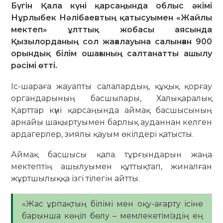
Бүгін Қала күні қарсаңында облыс әкімі
Нұрлыбек Нәлібаевтың қатысуымен «Жайлы
мектеп» ұлттық жобасы аясында
Қызылорданың сол жағалауына салынған 900
орындық білім ошағының салтанатты ашылу
рәсімі өтті.
Іс-шараға жауапты салалардың, құқық қорғау
органдарының басшылары, Халықаралық
Қарттар күні қарсаңында аймақ басшысының
арнайы шақыртуымен барлық ауданнан келген
ардагерлер, зиялы қауым өкілдері қатысты.
Аймақ басшысы қала тұрғындарын жаңа
мектептің ашылуымен құттықтап, жиналған
жұртшылыққа ізгі тілегін айтты.
«Жас ұрпақтың білімі мен оқу-ағарту ісіне
барынша көңіл бөлу – мемлекетіміздің ең