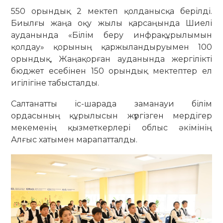
550 орындық 2 мектеп қолданысқа берілді.
Биылғы жаңа оқу жылы қарсаңында Шиелі
ауданында «Білім беру инфрақұрылымын
қолдау» қорының қаржыландыруымен 100
орындық, Жаңақорған ауданында жергілікті
бюджет есебінен 150 орындық мектептер ел
игілігіне табысталды.
Салтанатты іс-шарада заманауи білім
ордасының құрылысын жүргізген мердігер
мекеменің қызметкерлері облыс әкімінің
Алғыс хатымен марапатталды.