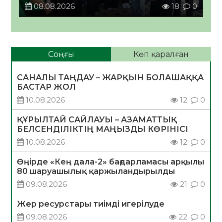
08.08.2026
18
0
Соңғы
Көп қаралған
САНАЛЫ ТАҢДАУ – ЖАРҚЫН БОЛАШАҚҚА
БАСТАР ЖОЛ
10.08.2026
12
0
ҚҰРЫЛТАЙ САЙЛАУЫ – АЗАМАТТЫҚ
БЕЛСЕНДІЛІКТІҢ МАҢЫЗДЫ КӨРІНІСІ
10.08.2026
12
0
Өңірде «Кең дала-2» бағдарламасы арқылы
80 шаруашылық қаржыландырылды
09.08.2026
21
0
Жер ресурстары тиімді игерілуде
09.08.2026
22
0