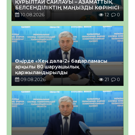
ҚҰРЫЛТАЙ САЙЛАУЫ – АЗАМАТТЫҚ
БЕЛСЕНДІЛІКТІҢ МАҢЫЗДЫ КӨРІНІСІ
10.08.2026
12
0
Өңірде «Кең дала-2» бағдарламасы
арқылы 80 шаруашылық
қаржыландырылды
09.08.2026
21
0