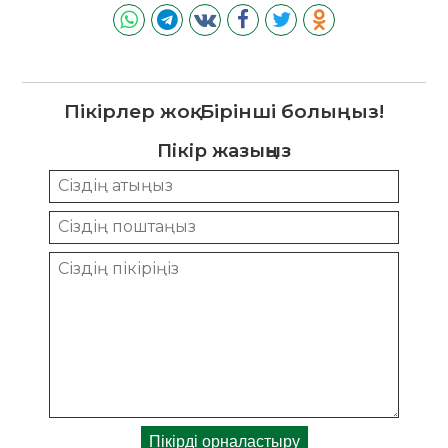
Пікірлер жоқ. Бірінші болыңыз!
Пікір жазыңыз