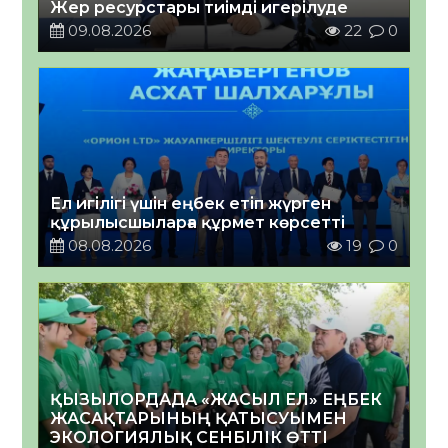
Жер ресурстары тиімді игерілуде
09.08.2026
22
0
Ел игілігі үшін еңбек етіп жүрген
құрылысшыларға құрмет көрсетті
08.08.2026
19
0
ҚЫЗЫЛОРДАДА «ЖАСЫЛ ЕЛ» ЕҢБЕК
ЖАСАҚТАРЫНЫҢ ҚАТЫСУЫМЕН
ЭКОЛОГИЯЛЫҚ СЕНБІЛІК ӨТТІ