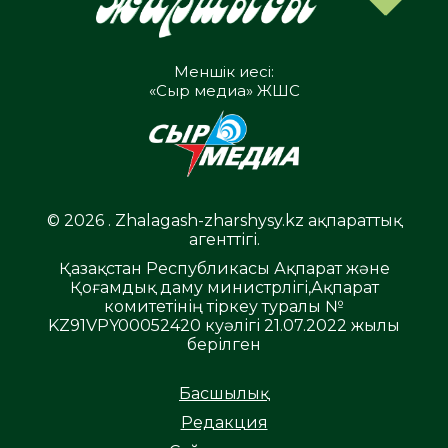
Меншік иесі:
«Сыр медиа» ЖШС
© 2026 . Zhalagash-zharshysy.kz ақпараттық
агенттігі.
Қазақстан Республикасы Ақпарат және
Қоғамдық даму министрлігі,Ақпарат
комитетінің тіркеу туралы №
KZ91VPY00052420 куәлігі 21.07.2022 жылы
берілген
Басшылық
Редакция