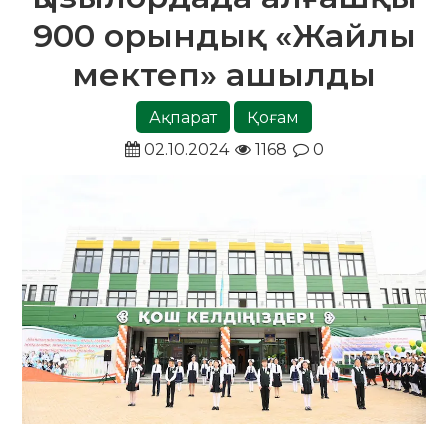
900 орындық «Жайлы
мектеп» ашылды
Ақпарат
Қоғам
02.10.2024
1168
0