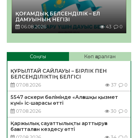
ҚОҒАМДЫҚ БЕЛСЕНДІЛІК – ЕЛ
ДАМУЫНЫҢ НЕГІЗІ
06.08.2026
43
0
Соңғы
Көп қаралған
ҚҰРЫЛТАЙ САЙЛАУЫ – БІРЛІК ПЕН
БЕЛСЕНДІЛІКТІҢ БЕЛГІСІ
07.08.2026
37
0
5547 әскери бөлімінде «Алғашқы қызмет
күні» іс-шарасы өтті
07.08.2026
30
0
Қаржылық сауаттылықты арттыруға
бағытталған кездесу өтті
07.08.2026
34
0