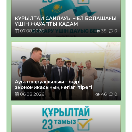
ҚҰРЫЛТАЙ САЙЛАУЫ – ЕЛ БОЛАШАҒЫ
ҮШІН ЖАУАПТЫ ҚАДАМ
07.08.2026
38
0
Ауыл шаруашылығы – өңір
экономикасының негізгі тірегі
06.08.2026
46
0