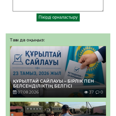
Тағы да оқыңыз:
ҚҰРЫЛТАЙ САЙЛАУЫ – БІРЛІК ПЕН
БЕЛСЕНДІЛІКТІҢ БЕЛГІСІ
07.08.2026
37
0