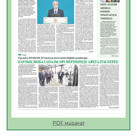
Көкжөтел ауруы туралы
06.08.2026
44
0
АПВ вакцинасы туралы мәлімет
06.08.2026
43
0
Open Air: Қызылорда облысы полиция
департаменті 20 мыңнан астам
көрерменнің қауіпсіздігін қамтамасыз етті
06.08.2026
57
0
ҚЫЗЫЛОРДАДА «САНАЛЫ ҰРПАҚ –
ЖАРҚЫН БОЛАШАҚ» АТТЫ КЕҢЕЙТІЛГЕН
МӘЖІЛІС ӨТТІ
05.08.2026
57
0
Қазақстан Орталық Азиядағы көшуге ең
қолайлы ел атанды
05.08.2026
55
0
PDF мұрағат
Өрт қауіпсіздігі талаптарын сақтау – әр