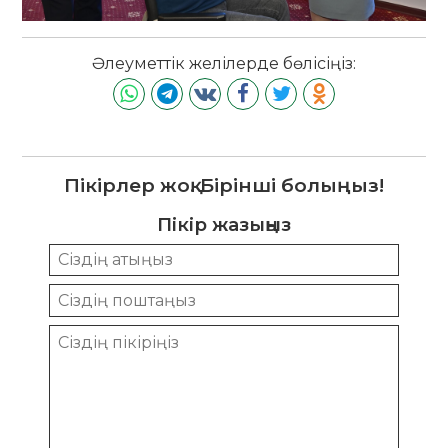
Әлеуметтік желілерде бөлісіңіз:
Пікірлер жоқ. Бірінші болыңыз!
Пікір жазыңыз