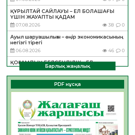
ҚҰРЫЛТАЙ САЙЛАУЫ – ЕЛ БОЛАШАҒЫ
ҮШІН ЖАУАПТЫ ҚАДАМ
07.08.2026
38
0
Ауыл шаруашылығы – өңір экономикасының
негізгі тірегі
06.08.2026
46
0
ҚОҒАМДЫҚ БЕЛСЕНДІЛІК – ЕЛ
Барлық жаңалық
ДАМУЫНЫҢ НЕГІЗІ
06.08.2026
43
0
PDF нұсқа
ҚҰРЫЛТАЙ САЙЛАУЫ – БОЛАШАҚҚА
БАСТАР ЖАУАПТЫ ТАҢДАУ
06.08.2026
45
0
Инфекциялық ауруларға қарсы иммундау
жұмыстарының тиімділігі
06.08.2026
48
0