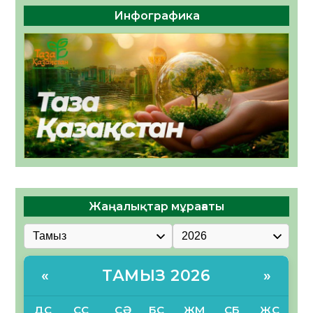
Инфографика
Жаңалықтар мұрағаты
ТАМЫЗ 2026
«
»
ДС
СС
СӘ
БС
ЖМ
СБ
ЖС