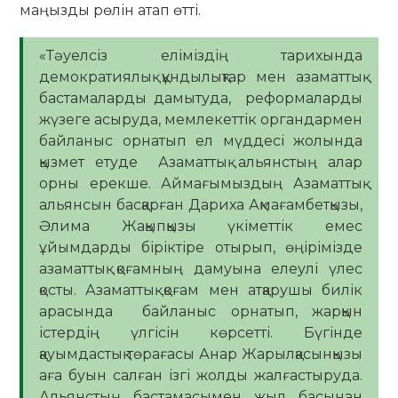
маңызды рөлін атап өтті.
«Тәуелсіз еліміздің тарихында
демократиялық құндылықтар мен азаматтық
бастамаларды дамытуда, реформаларды
жүзеге асыруда, мемлекеттік органдармен
байланыс орнатып ел мүддесі жолында
қызмет етуде Азаматтық альянстың алар
орны ерекше. Аймағымыздың Азаматтық
альянсын басқарған Дариха Ақмағамбетқызы,
Әлима Жақыпқызы үкіметтік емес
ұйымдарды біріктіре отырып, өңірімізде
азаматтық қоғамның дамуына елеулі үлес
қосты. Азаматтық қоғам мен атқарушы билік
арасында байланыс орнатып, жарқын
істердің үлгісін көрсетті. Бүгінде
қауымдастық төрағасы Анар Жарылқасынқызы
аға буын салған ізгі жолды жалғастыруда.
Альянстың бастамасымен жыл басынан