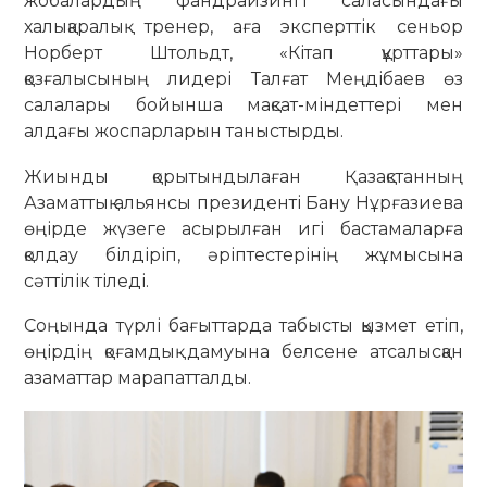
жобалардың фандрайзингі саласындағы
халықаралық тренер, аға эксперттік сеньор
Норберт Штольдт, «Кітап құрттары»
қозғалысының лидері Талғат Меңдібаев өз
салалары бойынша мақсат-міндеттері мен
алдағы жоспарларын таныстырды.
Жиынды қорытындылаған Қазақстанның
Азаматтық альянсы президенті Бану Нұрғазиева
өңірде жүзеге асырылған игі бастамаларға
қолдау білдіріп, әріптестерінің жұмысына
сәттілік тіледі.
Соңында түрлі бағыттарда табысты қызмет етіп,
өңірдің қоғамдық дамуына белсене атсалысқан
азаматтар марапатталды.