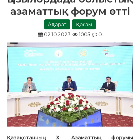
азаматтық форум өтті
Ақпарат
Қоғам
02.10.2023
1005
0
Қазақстанның XI Азаматтық форумы