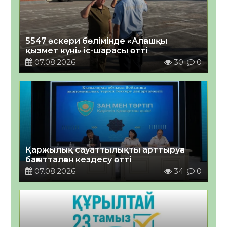
5547 әскери бөлімінде «Алғашқы
қызмет күні» іс-шарасы өтті
07.08.2026
30
0
Қаржылық сауаттылықты арттыруға
бағытталған кездесу өтті
07.08.2026
34
0