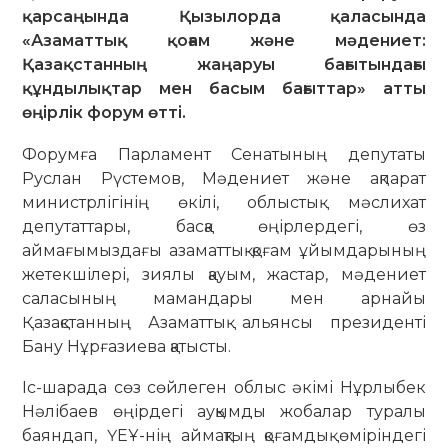
қарсаңында Қызылорда қаласында
«Азаматтық қоғам және мәдениет:
Қазақстанның жаңаруы бағытындағы
құндылықтар мен басым бағыттар» атты
өңірлік форум өтті.
Форумға Парламент Сенатының депутаты
Руслан Рүстемов, Мәдениет және ақпарат
министрлігінің өкілі, облыстық мәслихат
депутаттары, басқа өңірлердегі, өз
аймағымыздағы азаматтық қоғам ұйымдарының
жетекшілері, зиялы қауым, жастар, мәдениет
саласының мамандары мен арнайы
Қазақстанның Азаматтық альянсы президенті
Бану Нұрғазиева қатысты.
Іс-шарада сөз сөйлеген облыс әкімі Нұрлыбек
Нәлібаев өңірдегі ауқымды жобалар туралы
баяндап, ҮЕҰ-нің аймақтың қоғамдық өміріндегі