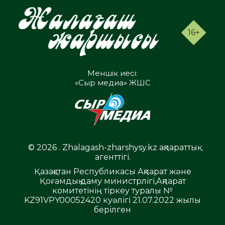
16+
Меншік иесі:
«Сыр медиа» ЖШС
© 2026 . Zhalagash-zharshysy.kz ақпараттық
агенттігі.
Қазақстан Республикасы Ақпарат және
Қоғамдық даму министрлігі,Ақпарат
комитетінің тіркеу туралы №
KZ91VPY00052420 куәлігі 21.07.2022 жылы
берілген