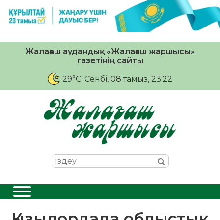
Жалағаш аудандық «Жалағаш жаршысы»
газетінің сайты
29°C
, Сенбі, 08 тамыз, 23:22
Қызылордада облыстық