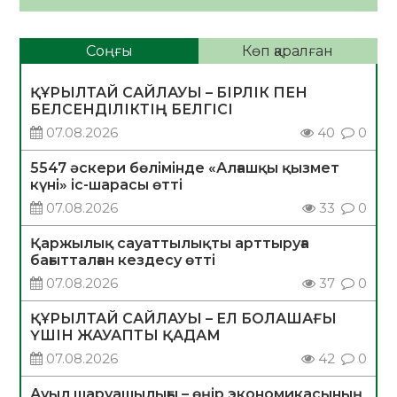
Соңғы
Көп қаралған
ҚҰРЫЛТАЙ САЙЛАУЫ – БІРЛІК ПЕН
БЕЛСЕНДІЛІКТІҢ БЕЛГІСІ
07.08.2026
40
0
5547 әскери бөлімінде «Алғашқы қызмет
күні» іс-шарасы өтті
07.08.2026
33
0
Қаржылық сауаттылықты арттыруға
бағытталған кездесу өтті
07.08.2026
37
0
ҚҰРЫЛТАЙ САЙЛАУЫ – ЕЛ БОЛАШАҒЫ
ҮШІН ЖАУАПТЫ ҚАДАМ
07.08.2026
42
0
Ауыл шаруашылығы – өңір экономикасының