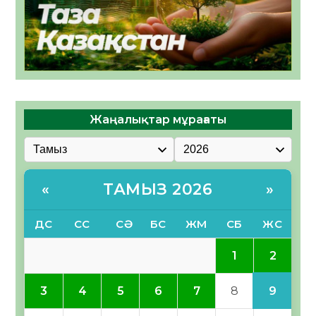
Жаңалықтар мұрағаты
ТАМЫЗ 2026
«
»
ДС
СС
СӘ
БС
ЖМ
СБ
ЖС
2
1
9
3
4
5
6
7
8