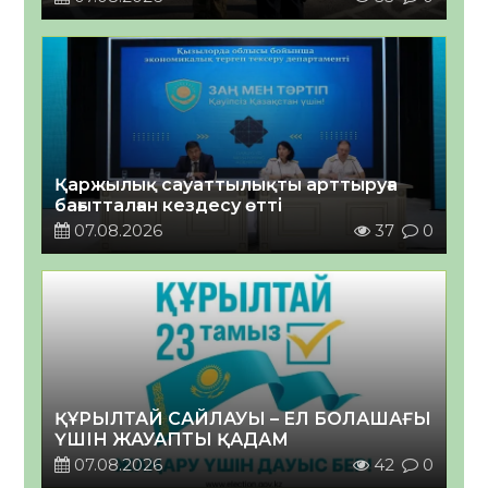
Қаржылық сауаттылықты арттыруға
бағытталған кездесу өтті
07.08.2026
37
0
ҚҰРЫЛТАЙ САЙЛАУЫ – ЕЛ БОЛАШАҒЫ
ҮШІН ЖАУАПТЫ ҚАДАМ
07.08.2026
42
0