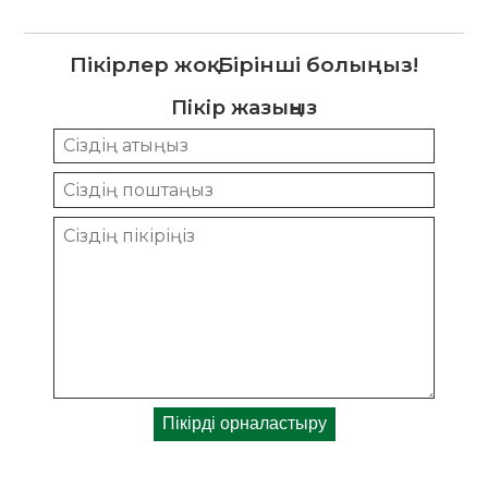
Пікірлер жоқ. Бірінші болыңыз!
Пікір жазыңыз