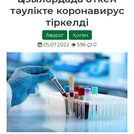
тәулікте коронавирус
тіркелді
Ақпарат
Қоғам
05.07.2022
596
0