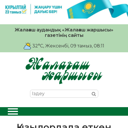
Жалағаш аудандық «Жалағаш жаршысы»
газетінің сайты
32°C
, Жексенбі, 09 тамыз, 08:11
Қызылордада өткен