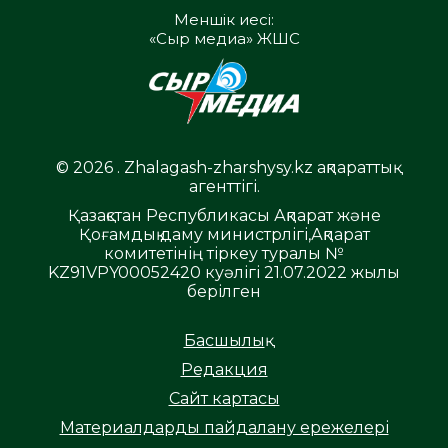
Меншік иесі:
«Сыр медиа» ЖШС
© 2026 . Zhalagash-zharshysy.kz ақпараттық
агенттігі.
Қазақстан Республикасы Ақпарат және
Қоғамдық даму министрлігі,Ақпарат
комитетінің тіркеу туралы №
KZ91VPY00052420 куәлігі 21.07.2022 жылы
берілген
Басшылық
Редакция
Сайт картасы
Материалдарды пайдалану ережелері