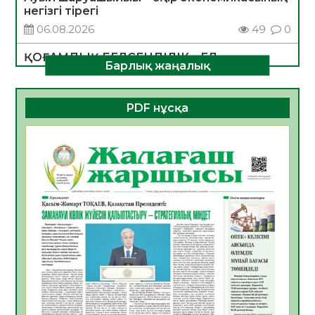
негізгі тірегі
06.08.2026
49
0
ҚОҒАМДЫҚ БЕЛСЕНДІЛІК – ЕЛ
Барлық жаңалық
ДАМУЫНЫҢ НЕГІЗІ
06.08.2026
47
0
PDF нұсқа
ҚҰРЫЛТАЙ САЙЛАУЫ – БОЛАШАҚҚА
БАСТАР ЖАУАПТЫ ТАҢДАУ
06.08.2026
49
0
Инфекциялық ауруларға қарсы иммундау
жұмыстарының тиімділігі
06.08.2026
51
0
Көкжөтел ауруы туралы
06.08.2026
48
0
АПВ вакцинасы туралы мәлімет
06.08.2026
47
0