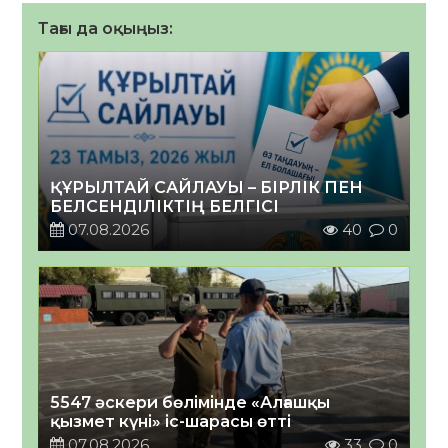
Тағы да оқыңыз:
ҚҰРЫЛТАЙ САЙЛАУЫ – БІРЛІК ПЕН
БЕЛСЕНДІЛІКТІҢ БЕЛГІСІ
07.08.2026
40
0
5547 әскери бөлімінде «Алғашқы
қызмет күні» іс-шарасы өтті
07.08.2026
33
0