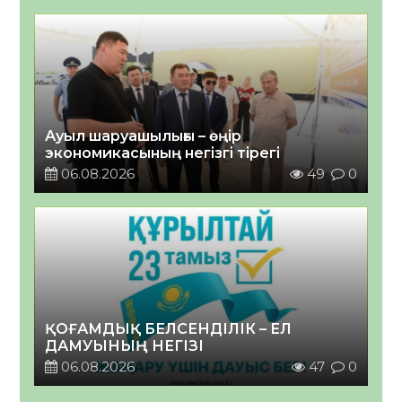
Ауыл шаруашылығы – өңір
экономикасының негізгі тірегі
06.08.2026
49
0
ҚОҒАМДЫҚ БЕЛСЕНДІЛІК – ЕЛ
ДАМУЫНЫҢ НЕГІЗІ
06.08.2026
47
0