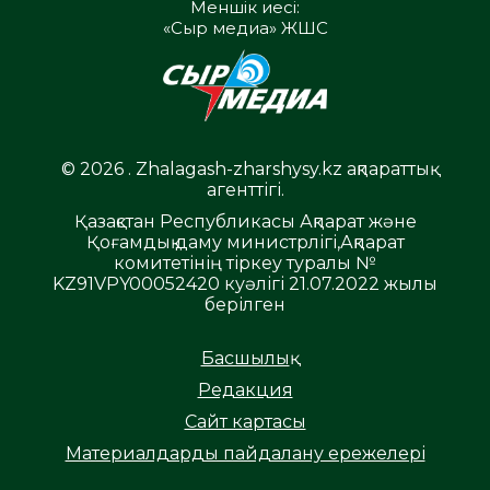
Меншік иесі:
«Сыр медиа» ЖШС
© 2026 . Zhalagash-zharshysy.kz ақпараттық
агенттігі.
Қазақстан Республикасы Ақпарат және
Қоғамдық даму министрлігі,Ақпарат
комитетінің тіркеу туралы №
KZ91VPY00052420 куәлігі 21.07.2022 жылы
берілген
Басшылық
Редакция
Сайт картасы
Материалдарды пайдалану ережелері