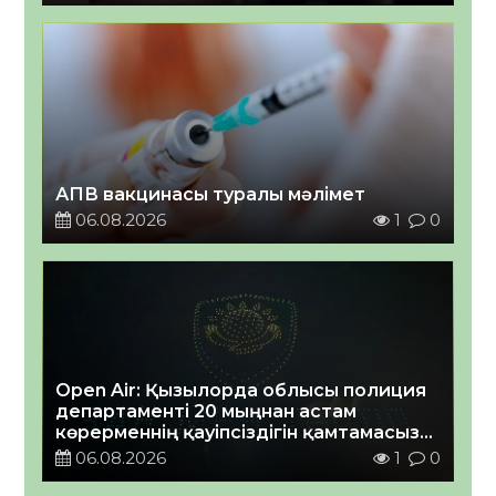
АПВ вакцинасы туралы мәлімет
06.08.2026
1
0
Open Air: Қызылорда облысы полиция
департаменті 20 мыңнан астам
көрерменнің қауіпсіздігін қамтамасыз
етті
06.08.2026
1
0