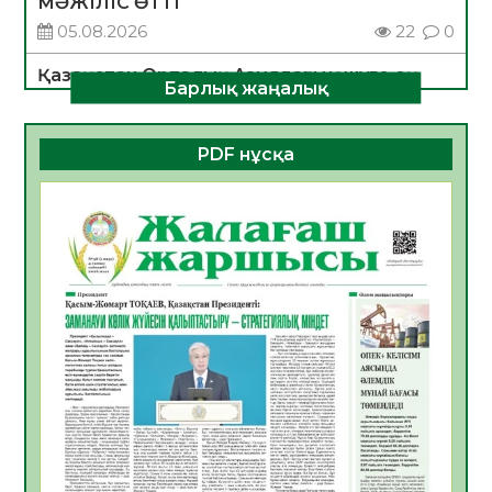
МӘЖІЛІС ӨТТІ
05.08.2026
22
0
Қазақстан Орталық Азиядағы көшуге ең
Барлық жаңалық
қолайлы ел атанды
05.08.2026
26
0
PDF нұсқа
Өрт қауіпсіздігі талаптарын сақтау – әр
азаматтың міндеті
05.08.2026
26
0
Руслан Рүстемұлы облыс әкімінің
кеңесшісі болып тағайындалды
05.08.2026
22
0
Цифрландыру саласын дамыту аясында
салынатын жаңа орталықтың жобасы
талқыланды
05.08.2026
21
0
Алғашқы цифрлық жасанды интеллект
құралдарының таныстырылымы өтті