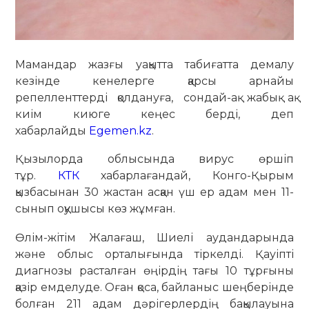
Мамандар жазғы уақытта табиғатта демалу
кезінде кенелерге қарсы арнайы
репелленттерді қолдануға, сондай-ақ жабық ақ
киім киюге кеңес берді, деп
хабарлайды
Egemen.kz
.
Қызылорда облысында вирус өршіп
тұр.
КТК
хабарлағандай, Конго-Қырым
қызбасынан 30 жастан асқан үш ер адам мен 11-
сынып оқушысы көз жұмған.
Өлім-жітім Жалағаш, Шиелі аудандарында
және облыс орталығында тіркелді. Қауіпті
диагнозы расталған өңірдің тағы 10 тұрғыны
қазір емделуде. Оған қоса, байланыс шеңберінде
болған 211 адам дәрігерлердің бақылауына