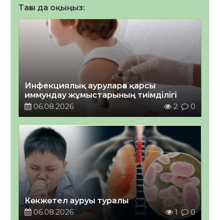
Тағы да оқыңыз:
Инфекциялық ауруларға қарсы
иммундау жұмыстарының тиімділігі
06.08.2026
2
0
Көкжөтел ауруы туралы
06.08.2026
1
0