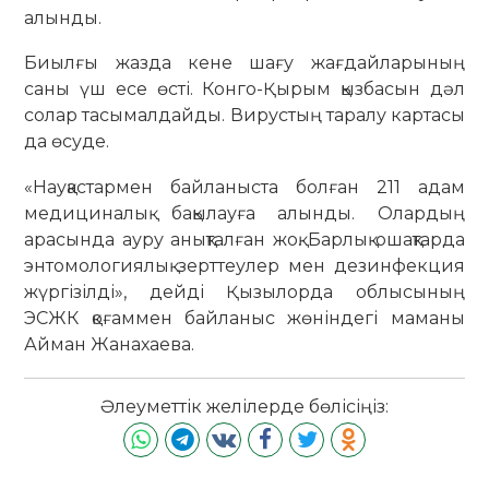
алынды.
Биылғы жазда кене шағу жағдайларының
саны үш есе өсті. Конго-Қырым қызбасын дәл
солар тасымалдайды. Вирустың таралу картасы
да өсуде.
«Науқастармен байланыста болған 211 адам
медициналық бақылауға алынды. Олардың
арасында ауру анықталған жоқ. Барлық ошақтарда
энтомологиялық зерттеулер мен дезинфекция
жүргізілді», дейді Қызылорда облысының
ЭСЖК қоғаммен байланыс жөніндегі маманы
Айман Жанахаева.
Әлеуметтік желілерде бөлісіңіз: