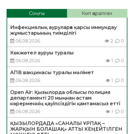
Соңғы
Көп қаралған
Инфекциялық ауруларға қарсы иммундау
жұмыстарының тиімділігі
06.08.2026
2
0
Көкжөтел ауруы туралы
06.08.2026
1
0
АПВ вакцинасы туралы мәлімет
06.08.2026
1
0
Open Air: Қызылорда облысы полиция
департаменті 20 мыңнан астам
көрерменнің қауіпсіздігін қамтамасыз етті
06.08.2026
1
0
ҚЫЗЫЛОРДАДА «САНАЛЫ ҰРПАҚ –
ЖАРҚЫН БОЛАШАҚ» АТТЫ КЕҢЕЙТІЛГЕН