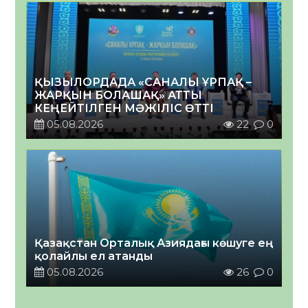
ҚЫЗЫЛОРДАДА «САНАЛЫ ҰРПАҚ –
ЖАРҚЫН БОЛАШАҚ» АТТЫ
КЕҢЕЙТІЛГЕН МӘЖІЛІС ӨТТІ
05.08.2026
22
0
Қазақстан Орталық Азиядағы көшуге ең
қолайлы ел атанды
05.08.2026
26
0