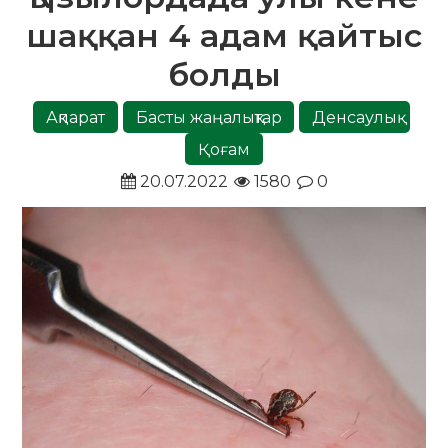
шаққан 4 адам қайтыс
болды
Ақпарат
Басты жаңалықтар
Денсаулық
Қоғам
20.07.2022
1580
0