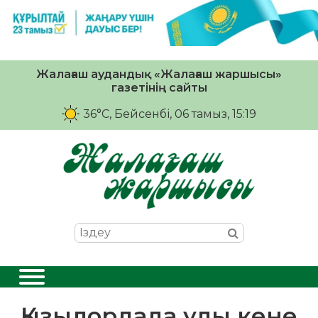
Жалағаш аудандық «Жалағаш жаршысы»
газетінің сайты
36°C
, Бейсенбі, 06 тамыз, 15:19
Қызылордада улы кене