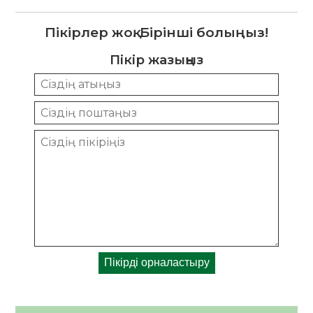
Пікірлер жоқ. Бірінші болыңыз!
Пікір жазыңыз