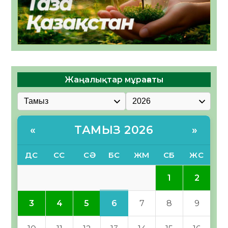
Жаңалықтар мұрағаты
ТАМЫЗ 2026
«
»
ДС
СС
СӘ
БС
ЖМ
СБ
ЖС
1
2
6
3
4
5
7
8
9