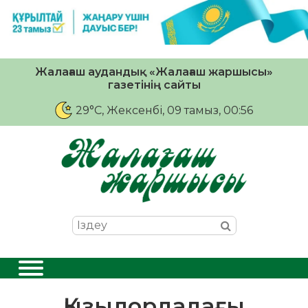
Жалағаш аудандық «Жалағаш жаршысы»
газетінің сайты
29°C
, Жексенбі, 09 тамыз, 00:56
Қызылордадағы