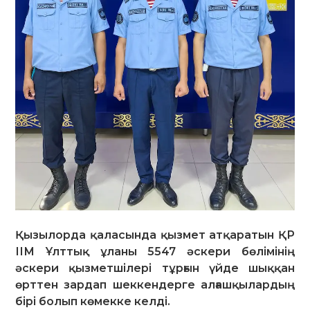
Қызылорда қаласында қызмет атқаратын ҚР
ІІМ Ұлттық ұланы 5547 әскери бөлімінің
әскери қызметшілері тұрғын үйде шыққан
өрттен зардап шеккендерге алғашқылардың
бірі болып көмекке келді.