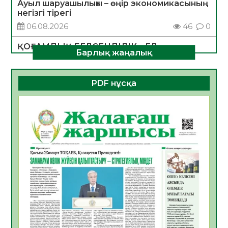
Ауыл шаруашылығы – өңір экономикасының
негізгі тірегі
06.08.2026
46
0
ҚОҒАМДЫҚ БЕЛСЕНДІЛІК – ЕЛ
Барлық жаңалық
ДАМУЫНЫҢ НЕГІЗІ
06.08.2026
44
0
PDF нұсқа
ҚҰРЫЛТАЙ САЙЛАУЫ – БОЛАШАҚҚА
БАСТАР ЖАУАПТЫ ТАҢДАУ
06.08.2026
45
0
Инфекциялық ауруларға қарсы иммундау
жұмыстарының тиімділігі
06.08.2026
48
0
Көкжөтел ауруы туралы
06.08.2026
44
0
АПВ вакцинасы туралы мәлімет
06.08.2026
43
0