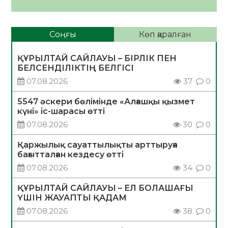
Соңғы
Көп қаралған
ҚҰРЫЛТАЙ САЙЛАУЫ – БІРЛІК ПЕН
БЕЛСЕНДІЛІКТІҢ БЕЛГІСІ
07.08.2026
37
0
5547 әскери бөлімінде «Алғашқы қызмет
күні» іс-шарасы өтті
07.08.2026
30
0
Қаржылық сауаттылықты арттыруға
бағытталған кездесу өтті
07.08.2026
34
0
ҚҰРЫЛТАЙ САЙЛАУЫ – ЕЛ БОЛАШАҒЫ
ҮШІН ЖАУАПТЫ ҚАДАМ
07.08.2026
38
0