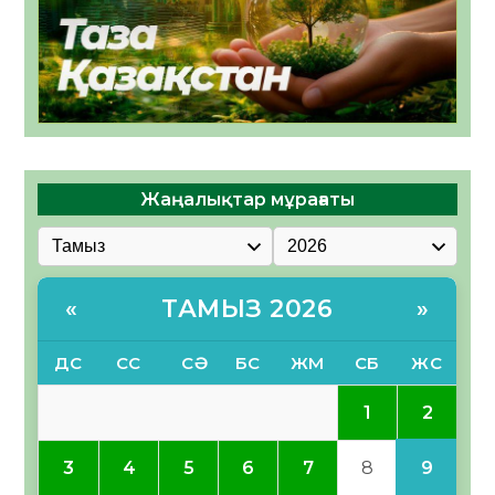
Жаңалықтар мұрағаты
ТАМЫЗ 2026
«
»
ДС
СС
СӘ
БС
ЖМ
СБ
ЖС
2
1
9
3
4
5
6
7
8