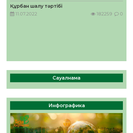
05.08.2026
54
0
Құрбан шалу тәртібі
11.07.2022
182259
0
Сауалнама
Инфографика