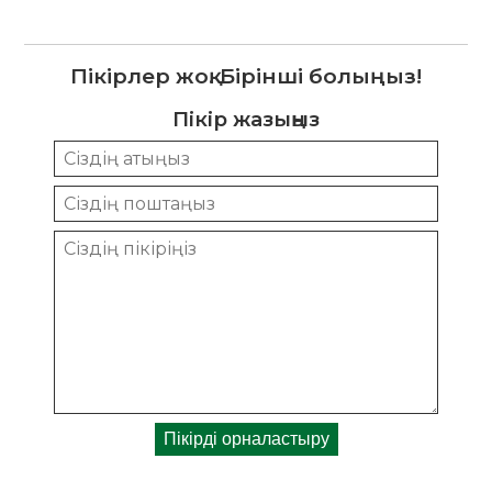
Пікірлер жоқ. Бірінші болыңыз!
Пікір жазыңыз