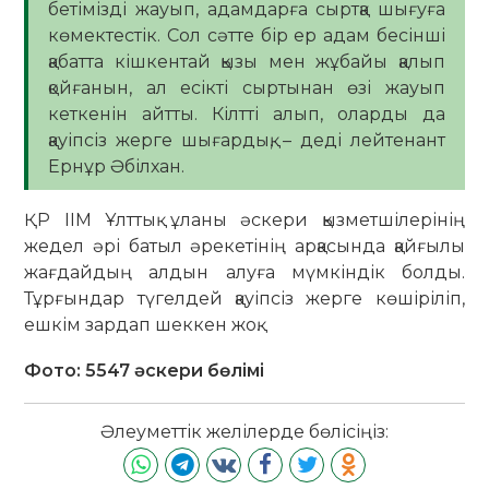
бетімізді жауып, адамдарға сыртқа шығуға
көмектестік. Сол сәтте бір ер адам бесінші
қабатта кішкентай қызы мен жұбайы қалып
қойғанын, ал есікті сыртынан өзі жауып
кеткенін айтты. Кілтті алып, оларды да
қауіпсіз жерге шығардық, – деді лейтенант
Ернұр Әбілхан.
ҚР ІІМ Ұлттық ұланы әскери қызметшілерінің
жедел әрі батыл әрекетінің арқасында қайғылы
жағдайдың алдын алуға мүмкіндік болды.
Тұрғындар түгелдей қауіпсіз жерге көшіріліп,
ешкім зардап шеккен жоқ.
Фото: 5547 әскери бөлімі
Әлеуметтік желілерде бөлісіңіз: