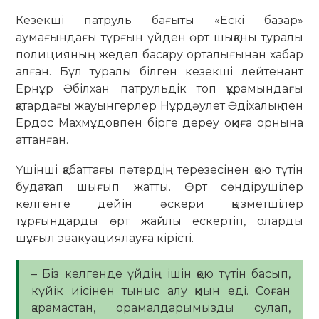
Кезекші патруль бағыты «Ескі базар»
аумағындағы тұрғын үйден өрт шыққаны туралы
полицияның жедел басқару орталығынан хабар
алған. Бұл туралы білген кезекші лейтенант
Ернұр Әбілхан патрульдік топ құрамындағы
қатардағы жауынгерлер Нұрдәулет Әдіхалық пен
Ердос Махмұдовпен бірге дереу оқиға орнына
аттанған.
Үшінші қабаттағы пәтердің терезесінен қою түтін
будақтап шығып жатты. Өрт сөндірушілер
келгенге дейін әскери қызметшілер
тұрғындарды өрт жайлы ескертіп, оларды
шұғыл эвакуациялауға кірісті.
– Біз келгенде үйдің ішін қою түтін басып,
күйік иісінен тыныс алу қиын еді. Соған
қарамастан, орамалдарымызды сулап,