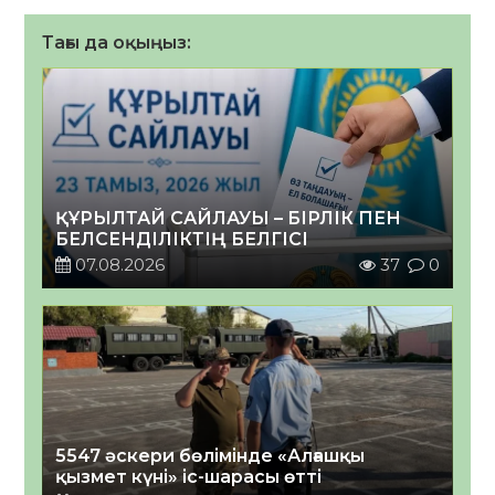
Тағы да оқыңыз:
ҚҰРЫЛТАЙ САЙЛАУЫ – БІРЛІК ПЕН
БЕЛСЕНДІЛІКТІҢ БЕЛГІСІ
07.08.2026
37
0
5547 әскери бөлімінде «Алғашқы
қызмет күні» іс-шарасы өтті