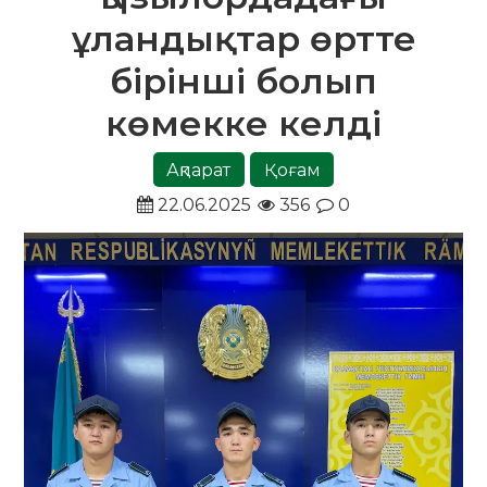
ұландықтар өртте
бірінші болып
көмекке келді
Ақпарат
Қоғам
22.06.2025
356
0