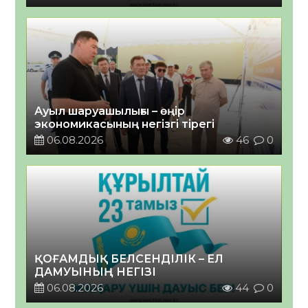
Ауыл шаруашылығы – өңір
экономикасының негізгі тірегі
06.08.2026
46
0
ҚОҒАМДЫҚ БЕЛСЕНДІЛІК – ЕЛ
ДАМУЫНЫҢ НЕГІЗІ
06.08.2026
44
0