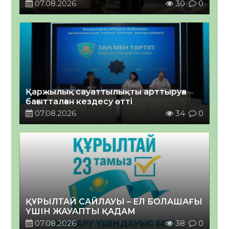
07.08.2026
30
0
Қаржылық сауаттылықты арттыруға
бағытталған кездесу өтті
07.08.2026
34
0
ҚҰРЫЛТАЙ САЙЛАУЫ – ЕЛ БОЛАШАҒЫ
ҮШІН ЖАУАПТЫ ҚАДАМ
07.08.2026
38
0