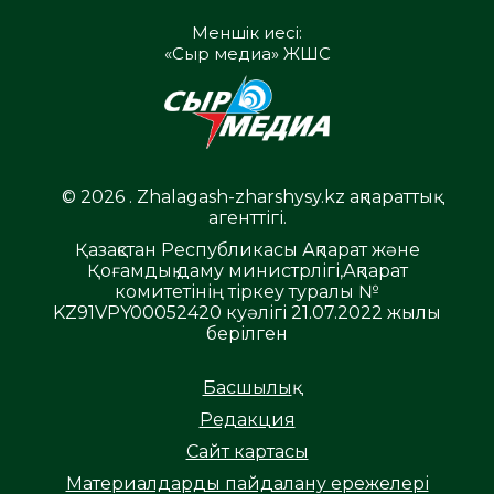
Меншік иесі:
«Сыр медиа» ЖШС
© 2026 . Zhalagash-zharshysy.kz ақпараттық
агенттігі.
Қазақстан Республикасы Ақпарат және
Қоғамдық даму министрлігі,Ақпарат
комитетінің тіркеу туралы №
KZ91VPY00052420 куәлігі 21.07.2022 жылы
берілген
Басшылық
Редакция
Сайт картасы
Материалдарды пайдалану ережелері