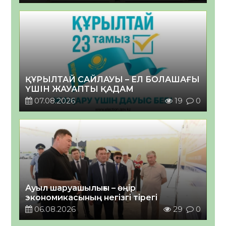
ҚҰРЫЛТАЙ САЙЛАУЫ – ЕЛ БОЛАШАҒЫ
ҮШІН ЖАУАПТЫ ҚАДАМ
07.08.2026
19
0
Ауыл шаруашылығы – өңір
экономикасының негізгі тірегі
06.08.2026
29
0