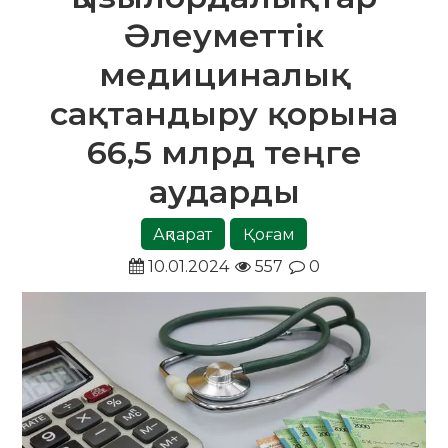
Әлеуметтік
медициналық
сақтандыру қорына
66,5 млрд теңге
аударды
Ақпарат
Қоғам
10.01.2024
557
0