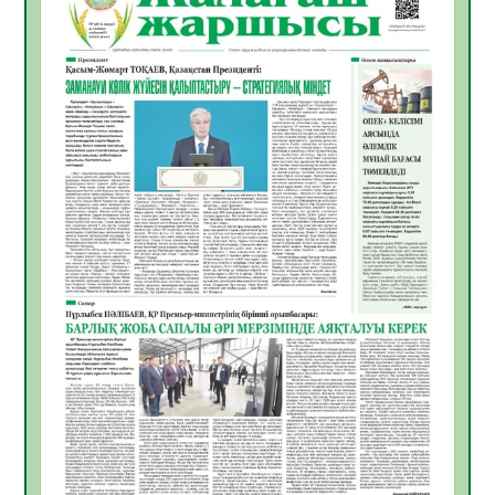
Инфекциялық ауруларға қарсы иммундау
жұмыстарының тиімділігі
06.08.2026
31
0
Көкжөтел ауруы туралы
06.08.2026
28
0
АПВ вакцинасы туралы мәлімет
06.08.2026
29
0
Open Air: Қызылорда облысы полиция
департаменті 20 мыңнан астам
көрерменнің қауіпсіздігін қамтамасыз етті
06.08.2026
40
0
ҚЫЗЫЛОРДАДА «САНАЛЫ ҰРПАҚ –
ЖАРҚЫН БОЛАШАҚ» АТТЫ КЕҢЕЙТІЛГЕН
МӘЖІЛІС ӨТТІ
05.08.2026
40
0