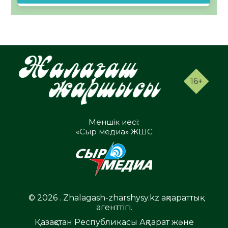
16+
Меншік иесі:
«Сыр медиа» ЖШС
© 2026 . Zhalagash-zharshysy.kz ақпараттық
агенттігі.
Қазақстан Республикасы Ақпарат және