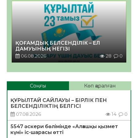
ҚОҒАМДЫҚ БЕЛСЕНДІЛІК – ЕЛ
ДАМУЫНЫҢ НЕГІЗІ
06.08.2026
28
0
Соңғы
Көп қаралған
ҚҰРЫЛТАЙ САЙЛАУЫ – БІРЛІК ПЕН
БЕЛСЕНДІЛІКТІҢ БЕЛГІСІ
07.08.2026
14
0
5547 әскери бөлімінде «Алғашқы қызмет
күні» іс-шарасы өтті