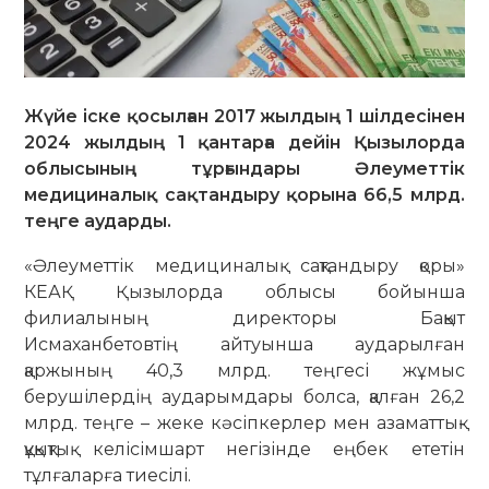
Жүйе іске қосылған 2017 жылдың 1 шілдесінен
2024 жылдың 1 қантарға дейін Қызылорда
облысының тұрғындары Әлеуметтік
медициналық сақтандыру қорына 66,5 млрд.
теңге аударды.
«Әлеуметтік медициналық сақтандыру қоры»
КЕАҚ Қызылорда облысы бойынша
филиалының директоры Бақыт
Исмаханбетовтің айтуынша аударылған
қаржының 40,3 млрд. теңгесі жұмыс
берушілердің аударымдары болса, қалған 26,2
млрд. теңге – жеке кәсіпкерлер мен азаматтық-
құқықтық келісімшарт негізінде еңбек ететін
тұлғаларға тиесілі.