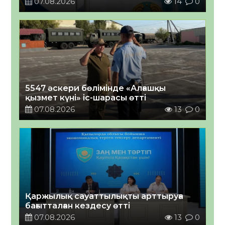
07.08.2026
14
0
5547 әскери бөлімінде «Алғашқы
қызмет күні» іс-шарасы өтті
07.08.2026
13
0
Қаржылық сауаттылықты арттыруға
бағытталған кездесу өтті
07.08.2026
13
0