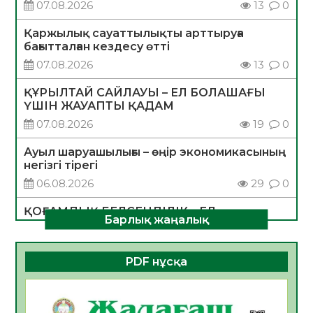
07.08.2026
13
0
Қаржылық сауаттылықты арттыруға
бағытталған кездесу өтті
07.08.2026
13
0
ҚҰРЫЛТАЙ САЙЛАУЫ – ЕЛ БОЛАШАҒЫ
ҮШІН ЖАУАПТЫ ҚАДАМ
07.08.2026
19
0
Ауыл шаруашылығы – өңір экономикасының
негізгі тірегі
06.08.2026
29
0
ҚОҒАМДЫҚ БЕЛСЕНДІЛІК – ЕЛ
Барлық жаңалық
ДАМУЫНЫҢ НЕГІЗІ
06.08.2026
28
0
PDF нұсқа
ҚҰРЫЛТАЙ САЙЛАУЫ – БОЛАШАҚҚА
БАСТАР ЖАУАПТЫ ТАҢДАУ
06.08.2026
30
0