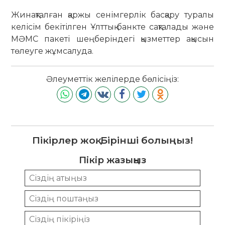
Жинақталған қаржы сенімгерлік басқару туралы
келісім бекітілген Ұлттық банкте сақталады және
МӘМС пакеті шеңберіндегі қызметтер ақысын
төлеуге жұмсалуда.
Әлеуметтік желілерде бөлісіңіз:
Пікірлер жоқ. Бірінші болыңыз!
Пікір жазыңыз