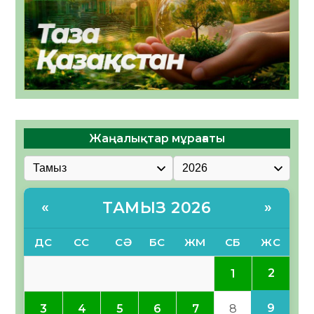
Жаңалықтар мұрағаты
ТАМЫЗ 2026
«
»
ДС
СС
СӘ
БС
ЖМ
СБ
ЖС
2
1
9
3
4
5
6
7
8