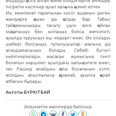
өндіруді қолға алған және кондитерлік өнімдер
пісіретін кәсіпкер ауыл халқына қызмет етпек.
Иә, мемлекет тарапынан кәсіп ашамын деген
жандарға қашан да қолдау бар. Табыс
тайқазаныңызды тасыту үшін алға қойған
мақсатыңыз бен ынтаңыз болса жеткілікті,
ауылда тұруыңыз еш кедергі емес. Өз ісіңіздің
шебері болсаңыз, тұтынушылар жағына да
алаңдамасыңыз болады. Себебі бүгінгі
кейіпкеріміздің жасаған жұмысына тәнті
болатын көршілес ауылдағы халық өзгеге емес,
тек Рашид ағайдың қолы босағанын күтіп,
жолдың алыстығына қарамай, ауылға қарай
атбасын бұрады.
Ақтоты БҮРКІТБАЙ
Әлеуметтік желілерде бөлісіңіз: