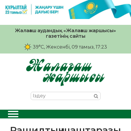
Жалағаш аудандық «Жалағаш жаршысы»
газетінің сайты
39°C
, Жексенбі, 09 тамыз, 17:23
Рашидтың шаштаразы