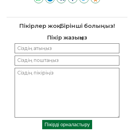
Пікірлер жоқ. Бірінші болыңыз!
Пікір жазыңыз