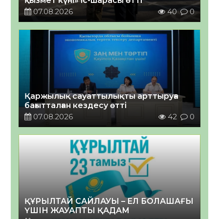
қызмет күні» іс-шарасы өтті
07.08.2026
40
0
Қаржылық сауаттылықты арттыруға
бағытталған кездесу өтті
07.08.2026
42
0
ҚҰРЫЛТАЙ САЙЛАУЫ – ЕЛ БОЛАШАҒЫ
ҮШІН ЖАУАПТЫ ҚАДАМ