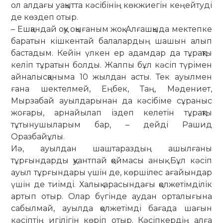
ол алдағы уақытта кәсібінің көкжиегін кеңейтуді
де көздеп отыр.
– Ешқандай оқу оқығаным жоқ. Алғашқыда мектепке
баратын кішкентай балалардың шашын алып
бастадым. Кейін үлкен ер адамдар да тұрақты
келіп тұратын болды. Жалпы бұл кәсіп түрімен
айналысқаныма 10 жылдан асты. Тек ауылмен
ғана шектелмей, Еңбек, Таң, Мәдениет,
Мырзабай ауылдарынан да кәсібіме сұраныс
жоғары, арнайылап іздеп келетін тұрақты
тұтынушыларым бар, – дейді Рашид
Оразбайұлы.
Иә, ауылдан шаштараздың ашылғаны
тұрғындарды қуантпай қоймасы анық. Бұл кәсіп
ауыл тұрғындары үшін де, көршілес ағайындар
үшін де тиімді. Халық арасындағы қолжетімділік
артып отыр. Олар бүгінде аудан орталығына
сабылмай, ауылда қолжетімді бағада шағын
кәсіптің игілігін көріп отыр. Кәсіпкердің алға