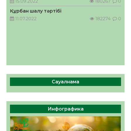
15.09.2022
180267
0
05.08.2026
65
0
Құрбан шалу тәртібі
11.07.2022
182274
0
Сауалнама
Инфографика