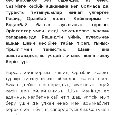
кәсіпкерлікке бет бұрғандар аз емес.
Сөзімізге кәсібін ашқанына көп болмаса да,
тұрақты тұтынушылар жинап үлгерген
Рашид Оразбай дәлел. Кейіпкеріміз –
Бұқарбай батыр ауылының тұрғыны.
Әріптестеріммен елді мекендерге жасаған
сапарымызда Рашидтің үйінің ауласынан
ашқан шағын кәсібіне табан тіреп, тыныс-
тіршілігімен таныстық. Шағын ғана
шаштараздың іші ұядай жинақы, жанға жылу
беріп тұр.
Барсақ, кейіпкеріміз Рашид Ораз­бай кезекті
тұрақты тұтынушысын қа­былдап жатыр екен.
Бұған дейін шаштараздың жұмысын оңай
кәсіп деп ойлайтынмын. Шын мәнінде әр
адамның келбетіне сай етіп шаш үлгісін қиып
беру үшін де үлкен өнер мен қарым-қабілет
керек екенін бүгінгі сапарда түсіндім. Сонымен