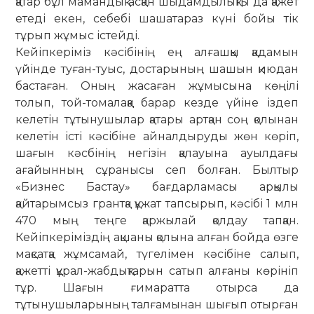
қатар бұл мамандық асқан шыдамдылықты да қажет
етеді екен, себебі шашатараз күні бойы тік
тұрып жұмыс істейді.
Кейіпкеріміз кәсібінің ең алғашқы қадамын
үйінде туған-туыс, достарының шашын қиюдан
бастаған. Оның жасаған жұмысына көңілі
толып, той-томалаққа барар кезде үйіне іздеп
келетін тұ­тынушылар қатары артқан соң қолынан
келетін істі кәсібіне айналдыруды жөн көріп,
шағын кәсбінің негізін қалауына ауылдағы
ағайынның сұранысы сеп болған. Былтыр
«Бизнес Бастау» бағдарламасы арқылы
қайтарымсыз грантқа құжат тапсырып, кәсібі 1 млн
470 мың теңге қаржылай қолдау тапқан.
Кейіпкеріміздің ақшаны қолына алған бойда өзге
мақсатқа жұмсамай, түгелімен кәсібіне салып,
қажетті құрал-жабдықтарын сатып алғаны көрініп
тұр. Шағын ғимаратта отырса да
тұтынушыларының талғамынан шығып отырған