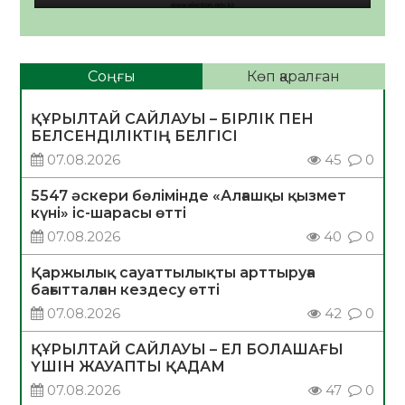
Соңғы
Көп қаралған
ҚҰРЫЛТАЙ САЙЛАУЫ – БІРЛІК ПЕН
БЕЛСЕНДІЛІКТІҢ БЕЛГІСІ
07.08.2026
45
0
5547 әскери бөлімінде «Алғашқы қызмет
күні» іс-шарасы өтті
07.08.2026
40
0
Қаржылық сауаттылықты арттыруға
бағытталған кездесу өтті
07.08.2026
42
0
ҚҰРЫЛТАЙ САЙЛАУЫ – ЕЛ БОЛАШАҒЫ
ҮШІН ЖАУАПТЫ ҚАДАМ
07.08.2026
47
0