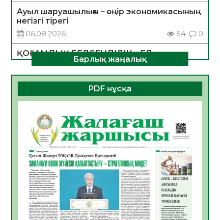
Ауыл шаруашылығы – өңір экономикасының
негізгі тірегі
06.08.2026
54
0
ҚОҒАМДЫҚ БЕЛСЕНДІЛІК – ЕЛ
Барлық жаңалық
ДАМУЫНЫҢ НЕГІЗІ
06.08.2026
52
0
PDF нұсқа
ҚҰРЫЛТАЙ САЙЛАУЫ – БОЛАШАҚҚА
БАСТАР ЖАУАПТЫ ТАҢДАУ
06.08.2026
54
0
Инфекциялық ауруларға қарсы иммундау
жұмыстарының тиімділігі
06.08.2026
56
0
Көкжөтел ауруы туралы
06.08.2026
54
0
АПВ вакцинасы туралы мәлімет