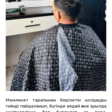
Мемлекет тарапынан берілетін қолдауды
тиімді пайдаланып, бүгінде аядай ғана ауылда