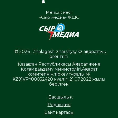
Меншік иесі:
«Сыр медиа» ЖШС
© 2026 . Zhalagash-zharshysy.kz ақпараттық
агенттігі.
Қазақстан Республикасы Ақпарат және
Қоғамдық даму министрлігі,Ақпарат
комитетінің тіркеу туралы №
KZ91VPY00052420 куәлігі 21.07.2022 жылы
берілген
Басшылық
Редакция
Сайт картасы