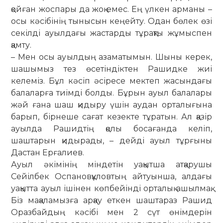
қойған жоспары да жоқ емес. Ең үлкен арманы –
осы кәсібінің тынысын кеңейту. Одан бөлек өзі
секілді ауылдағы жастарды тұрақты жұмыспен
қамту.
– Мен осы ауылдың азаматымын. Шыны керек,
шашымыз тез өсетіндіктен Рашидке жиі
келеміз. Бұл кәсіп әсіресе мектеп жасындағы
балаларға тиімді болды. Бұрын ауыл балалары
жәй ғана шаш қидыру үшін аудан орталығына
барып, бірнеше сағат кезекте тұратын. Ал қазір
ауылда Рашидтің қолы босағанда келіп,
шаштарын қидырады, – дейді ауыл тұрғыны
Дастан Ерғалиев.
Ауыл әкімінің міндетін уақытша атқарушы
Сейілбек Оспановқұловтың айтуынша, алдағы
уақытта ауыл ішінен көпбейінді орталық ашылмақ.
Біз мақаламызға арқау еткен шаштараз Рашид
Оразбайдың кәсібі мен 2 сүт өнімдерін