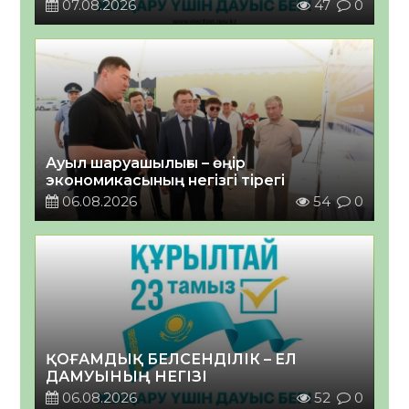
07.08.2026
47
0
Ауыл шаруашылығы – өңір
экономикасының негізгі тірегі
06.08.2026
54
0
ҚОҒАМДЫҚ БЕЛСЕНДІЛІК – ЕЛ
ДАМУЫНЫҢ НЕГІЗІ
06.08.2026
52
0