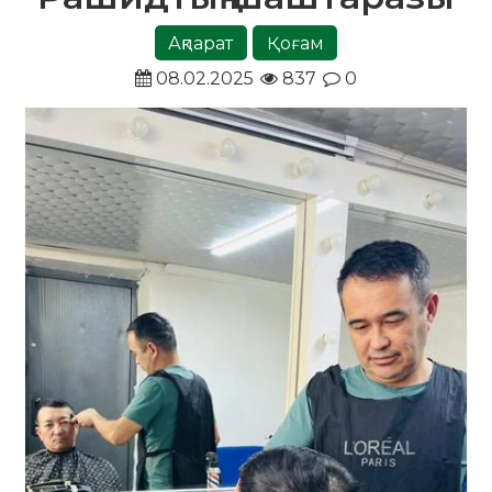
Ақпарат
Қоғам
08.02.2025
837
0