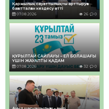
Қаржылық сауаттылықты арттыруға
бағытталған кездесу өтті
07.08.2026
26
0
ҚҰРЫЛТАЙ САЙЛАУЫ – ЕЛ БОЛАШАҒЫ
ҮШІН ЖАУАПТЫ ҚАДАМ
07.08.2026
32
0
Ауыл шаруашылығы – өңір