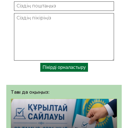
Тағы да оқыңыз: