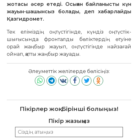
жотасы әсер етеді. Осыған байланысты күн
жауын-шашынсыз болады, деп хабарлайды
Қазгидромет.
Тек еліміздің оңтүстігінде, күндіз оңтүстік-
шығысында фронталды бөліктердің өтуіне
орай жаңбыр жауып, оңтүстігінде найзағай
ойнап, қатты жаңбыр жауады.
Әлеуметтік желілерде бөлісіңіз:
Пікірлер жоқ. Бірінші болыңыз!
Пікір жазыңыз