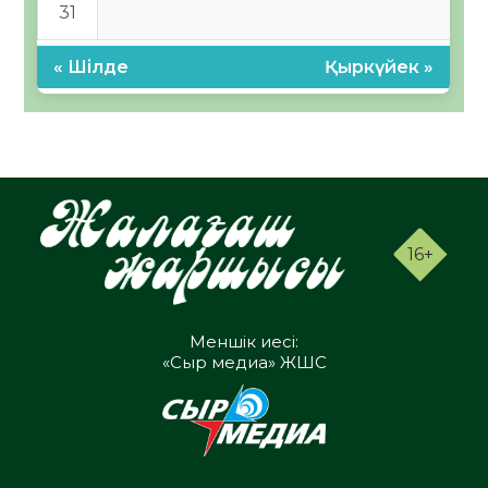
31
« Шілде
Қыркүйек »
16+
Меншік иесі:
«Сыр медиа» ЖШС