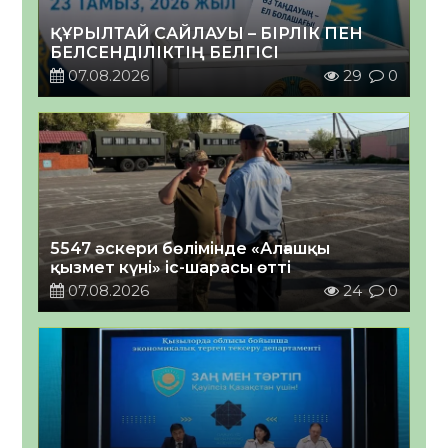
ҚҰРЫЛТАЙ САЙЛАУЫ – БІРЛІК ПЕН
БЕЛСЕНДІЛІКТІҢ БЕЛГІСІ
07.08.2026
29
0
5547 әскери бөлімінде «Алғашқы
қызмет күні» іс-шарасы өтті
07.08.2026
24
0