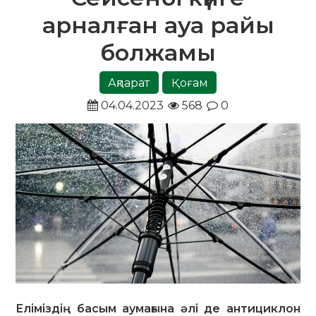
арналған ауа райы
болжамы
Ақпарат
Қоғам
04.04.2023
568
0
Еліміздің басым аумағына әлі де антициклон