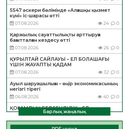
5547 әскери бөлімінде «Алғашқы қызмет
күні» іс-шарасы өтті
07.08.2026
24
0
Қаржылық сауаттылықты арттыруға
бағытталған кездесу өтті
07.08.2026
26
0
ҚҰРЫЛТАЙ САЙЛАУЫ – ЕЛ БОЛАШАҒЫ
ҮШІН ЖАУАПТЫ ҚАДАМ
07.08.2026
32
0
Ауыл шаруашылығы – өңір экономикасының
негізгі тірегі
06.08.2026
40
0
ҚОҒАМДЫҚ БЕЛСЕНДІЛІК – ЕЛ
Барлық жаңалық
ДАМУЫНЫҢ НЕГІЗІ
06.08.2026
37
0
PDF нұсқа