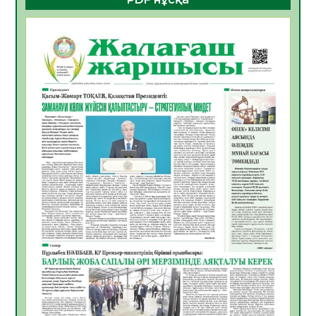
ҚҰРЫЛТАЙ САЙЛАУЫ – БОЛАШАҚҚА
БАСТАР ЖАУАПТЫ ТАҢДАУ
06.08.2026
39
0
Инфекциялық ауруларға қарсы иммундау
жұмыстарының тиімділігі
06.08.2026
41
0
Көкжөтел ауруы туралы
06.08.2026
37
0
АПВ вакцинасы туралы мәлімет
06.08.2026
37
0
Open Air: Қызылорда облысы полиция
департаменті 20 мыңнан астам
көрерменнің қауіпсіздігін қамтамасыз етті
06.08.2026
49
0
ҚЫЗЫЛОРДАДА «САНАЛЫ ҰРПАҚ –
ЖАРҚЫН БОЛАШАҚ» АТТЫ КЕҢЕЙТІЛГЕН