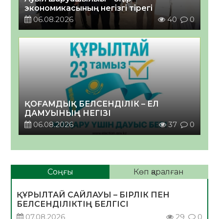
экономикасының негізгі тірегі
06.08.2026
40
0
ҚОҒАМДЫҚ БЕЛСЕНДІЛІК – ЕЛ
ДАМУЫНЫҢ НЕГІЗІ
06.08.2026
37
0
Соңғы
Көп қаралған
ҚҰРЫЛТАЙ САЙЛАУЫ – БІРЛІК ПЕН
БЕЛСЕНДІЛІКТІҢ БЕЛГІСІ
07.08.2026
29
0