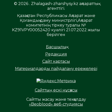
© 2026 . Zhalagash-zharshysy.kz ақпараттық
агенттігі.
Қазақстан Республикасы Ақпарат және
Қоғамдық даму министрлігі,Ақпарат
комитетінің тіркеу туралы №
KZ91VPY00052420 куәлігі 21.07.2022 жылы
берілген
Басшылық
Редакция
Сайт картасы
Материалдарды пайдалану ережелері
Сайттың ескі нұсқасы
Сайтты жасау және техқолдау
«Beoblood» веб-студиясы