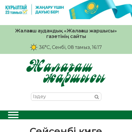
Жалағаш аудандық «Жалағаш жаршысы»
газетінің сайты
36°C
, Сенбі, 08 тамыз, 16:17
Сейсенбі күнге