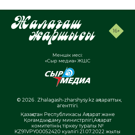
16+
Меншік иесі:
«Сыр медиа» ЖШС
© 2026 . Zhalagash-zharshysy.kz ақпараттық
агенттігі.
Қазақстан Республикасы Ақпарат және
Қоғамдық даму министрлігі,Ақпарат
комитетінің тіркеу туралы №
KZ91VPY00052420 куәлігі 21.07.2022 жылы