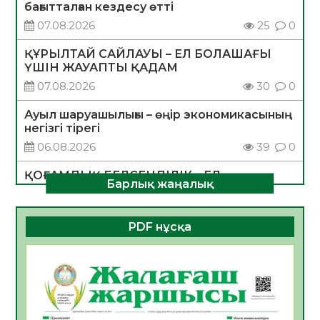
бағытталған кездесу өтті
07.08.2026
25
0
ҚҰРЫЛТАЙ САЙЛАУЫ – ЕЛ БОЛАШАҒЫ
ҮШІН ЖАУАПТЫ ҚАДАМ
07.08.2026
30
0
Ауыл шаруашылығы – өңір экономикасының
негізгі тірегі
06.08.2026
39
0
ҚОҒАМДЫҚ БЕЛСЕНДІЛІК – ЕЛ
Барлық жаңалық
ДАМУЫНЫҢ НЕГІЗІ
06.08.2026
36
0
PDF нұсқа
ҚҰРЫЛТАЙ САЙЛАУЫ – БОЛАШАҚҚА
БАСТАР ЖАУАПТЫ ТАҢДАУ
06.08.2026
38
0
Инфекциялық ауруларға қарсы иммундау
жұмыстарының тиімділігі