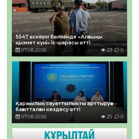
5547 әскери бөлімінде «Алғашқы
қызмет күні» іс-шарасы өтті
07.08.2026
23
0
Қаржылық сауаттылықты арттыруға
бағытталған кездесу өтті
07.08.2026
25
0