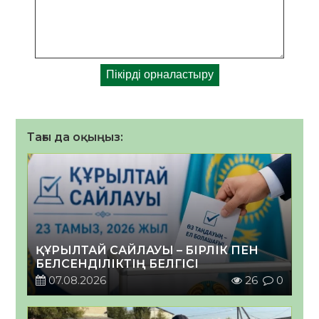
Тағы да оқыңыз:
ҚҰРЫЛТАЙ САЙЛАУЫ – БІРЛІК ПЕН
БЕЛСЕНДІЛІКТІҢ БЕЛГІСІ
07.08.2026
26
0