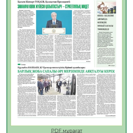
06.08.2026
40
0
Көкжөтел ауруы туралы
06.08.2026
36
0
АПВ вакцинасы туралы мәлімет
06.08.2026
36
0
Open Air: Қызылорда облысы полиция
департаменті 20 мыңнан астам
көрерменнің қауіпсіздігін қамтамасыз етті
06.08.2026
48
0
ҚЫЗЫЛОРДАДА «САНАЛЫ ҰРПАҚ –
ЖАРҚЫН БОЛАШАҚ» АТТЫ КЕҢЕЙТІЛГЕН
МӘЖІЛІС ӨТТІ
05.08.2026
49
0
Қазақстан Орталық Азиядағы көшуге ең
қолайлы ел атанды
05.08.2026
48
0
PDF мұрағат