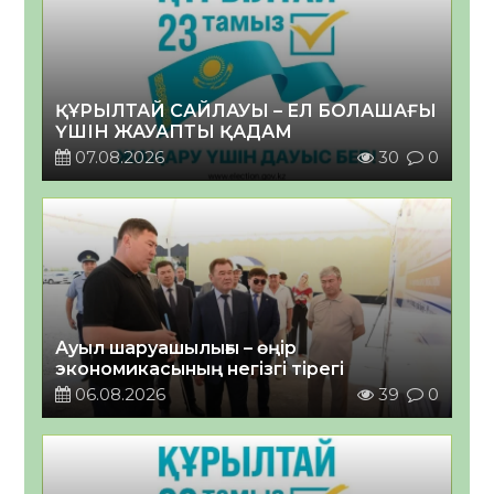
ҚҰРЫЛТАЙ САЙЛАУЫ – ЕЛ БОЛАШАҒЫ
ҮШІН ЖАУАПТЫ ҚАДАМ
07.08.2026
30
0
Ауыл шаруашылығы – өңір
экономикасының негізгі тірегі
06.08.2026
39
0