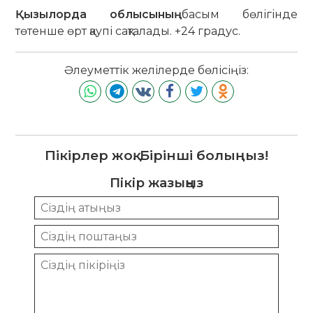
Қызылорда облысының
басым бөлігінде
төтенше өрт қаупі сақталады. +24 градус.
Әлеуметтік желілерде бөлісіңіз:
Пікірлер жоқ. Бірінші болыңыз!
Пікір жазыңыз