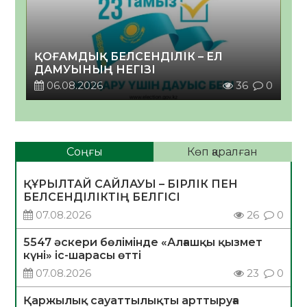
ҚОҒАМДЫҚ БЕЛСЕНДІЛІК – ЕЛ
ДАМУЫНЫҢ НЕГІЗІ
06.08.2026
36
0
Соңғы
Көп қаралған
ҚҰРЫЛТАЙ САЙЛАУЫ – БІРЛІК ПЕН
БЕЛСЕНДІЛІКТІҢ БЕЛГІСІ
07.08.2026
26
0
5547 әскери бөлімінде «Алғашқы қызмет
күні» іс-шарасы өтті
07.08.2026
23
0
Қаржылық сауаттылықты арттыруға