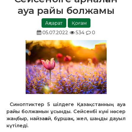
ауа райы болжамы
Ақпарат
Қоғам
05.07.2022
534
0
Синоптиктер 5 шілдеге Қазақстанның ауа
райы болжамын ұсынды. Сейсенбі күні нөсер
жаңбыр, найзағай, бұршақ, жел, шаңды дауыл
күтіледі.