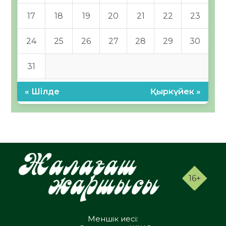
17
18
19
20
21
22
23
24
25
26
27
28
29
30
31
« Шілде
Қыркүйек »
16+
Меншік иесі: