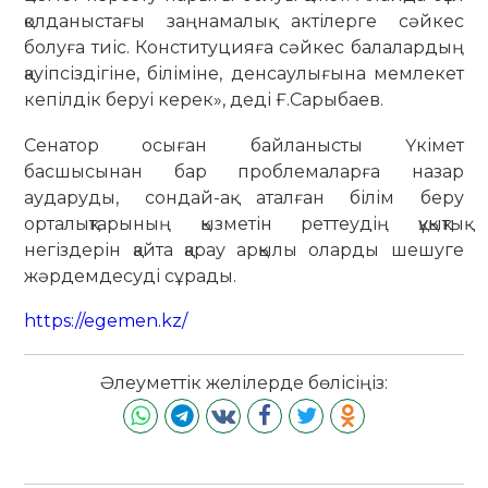
қол­даныстағы заңнамалық актілерге сәйкес
болуға тиіс. Конституцияға сәйкес бала­лардың
қауіпсіздігіне, біліміне, денсау­лығына мемлекет
кепілдік беруі керек», деді Ғ.Сарыбаев.
Сенатор осыған байланысты Үкімет
басшысынан бар проблемаларға назар
аударуды, сондай-ақ аталған білім беру
орталықтарының қызметін реттеудің құқықтық
негіздерін қайта қарау арқылы оларды шешуге
жәрдемдесуді сұрады.
https://egemen.kz/
Әлеуметтік желілерде бөлісіңіз: