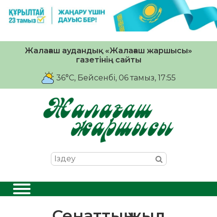
Жалағаш аудандық «Жалағаш жаршысы»
газетінің сайты
36°C
, Бейсенбі, 06 тамыз, 17:55
Сенаттың жыл