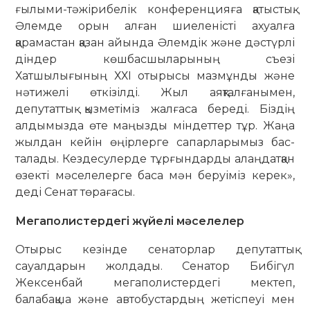
ғылыми-тәжі­рибелік конференцияға қатыстық.
Әлемде орын алған шиеленісті ахуалға
қарамастан қазан айында Әлемдік және дәстүрлі
діндер көшбасшыларының cъезі
Хатшылығының ХХІ отырысы мазмұнды және
нәтижелі өткізілді. Жыл аяқталғанымен,
депутаттық қызметіміз жалғаса береді. Біздің
алдымызда өте маңызды міндеттер тұр. Жаңа
жылдан кейін өңірлерге сапарларымыз бас­
талады. Кездесулерде тұрғындарды алаңдатқан
өзекті мәселелерге баса мән беруіміз керек»,
деді Сенат төрағасы.
Мегаполистердегі жүйелі мәселелер
Отырыс кезінде сенаторлар депутат­тық
сауалдарын жолдады. Сенатор Бибігүл
Жексенбай мегаполис­тердегі мектеп,
балабақша және автобустардың жетіспеуі мен