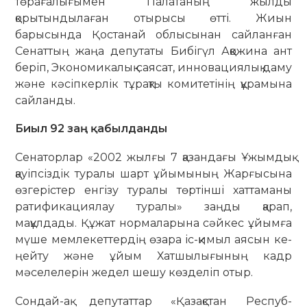
төрағалығымен Палатаның жылды
қорытындылаған отырысы өтті. Жиын
барысында Қостанай облысынан сайланған
Сенаттың жаңа депутаты Бибігүл Аққожина ант
беріп, Экономикалық саясат, инновациялық даму
және кәсіпкерлік тұрақты комитетінің құрамына
сайланды.
Биыл 92 заң қабылданды
Сенаторлар «2002 жылғы 7 қазандағы Ұжымдық
қауіпсіздік туралы шарт ұйы­мы­ның Жарғысына
өзгерістер енгізу туралы төртінші хаттаманы
ратификация­лау туралы» заңды қарап,
мақұлдады. Құ­жат нормаларына сәйкес ұйымға
мүше мемлекеттердің өзара іс-қимыл аясын ке­
ңейту және ұйым Хатшылығының кадр
мәселелерін жедел шешу көзделіп отыр.
Сондай-ақ депутаттар «Қазақстан Рес­пуб­