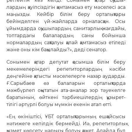
реттей­тін кез келді. Сонымен қатар оқушы­
лардың қауіпсіздігін қамтамасыз ету мәселесі аса
маңызды. Кейбір білім беру ор­талықтары
бейімделген үй-жайлар­да орналасқан. Осы
ұйымдарда оқушы­лардың санитарлық жағдайы,
топтардағы балалардың саны бойынша
нормалардың сақталуы қалай қамтамасыз етіледі
және оны кім бақылайды?», деді сенатор.
Сонымен қатар депутат қосымша білім беру
мекемелеріндегі репетитор­лар­дың кәсіби
деңгейіне қатысты мәселе­лерге назар аударды.
Ғ.Сарыбаев өз бала­ларын орталықтарда
мәжбүрлеп оқыта­тын ата-аналар зор тәуекелге
бараты­нын, өйткені тәрбиешілердің құзырет­
тілігі әртүрлі болуы мүмкін екенін атап өтті.
«Ең өкініштісі, ҰБТ орталықтары­ның ешқайсысы
нәтижеге кепілдік бермей­ді. Иә, репетиторлық
қызмет көрсету нарығы болуы қажет. Алайда бұл