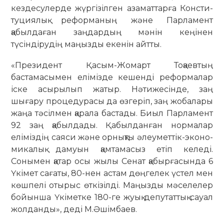
кез­десулерде жүргізілген азаматтарға Конс­­ти­
туциялық реформаның және Пар­ла­­мент
қабылдаған заңдардың мәнін кеңі­нен
түсіндірудің маңызды екенін айтты.
«Президент Қасым-Жомарт Тоқаевтың
бастамасымен елімізде кешенді реформалар
іске асырылып жатыр. Нәтижесінде, заң
шығару процедурасы да өзгеріп, заң жобалары
жаңа тәсілмен қарала бастады. Биыл Парламент
92 заң қабылдады. Қабылданған нормалар
еліміздің сая­си және орнықты әлеуметтік-эконо­
ми­калық дамуын қамтамасыз етіп келе­ді.
Сонымен қатар осы жылы Сенат қабыр­ғасында 6
Үкімет сағаты, 80-нен астам дөңгелек үстел мен
көшпелі отырыс өткізілді. Маңызды мәселелер
бойынша Үкіметке 180-ге жуық депутаттық сауал
жолданды», деді М.Әшімбаев.