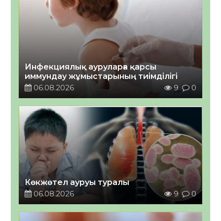
Инфекциялық ауруларға қарсы
иммундау жұмыстарының тиімділігі
06.08.2026
9
0
Көкжөтел ауруы туралы
06.08.2026
9
0