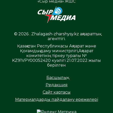
«Сыр медиа» ЖШС
© 2026 . Zhalagash-zharshysy.kz ақпараттық
агенттігі.
Қазақстан Республикасы Ақпарат және
Қоғамдық даму министрлігі,Ақпарат
комитетінің тіркеу туралы №
KZ91VPY00052420 куәлігі 21.07.2022 жылы
берілген
Басшылық
Редакция
Сайт картасы
Материалдарды пайдалану ережелері