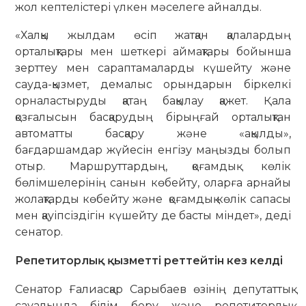
жол кептелістері үлкен мәселеге айналды.
«Халқы жылдам өсіп жатқан қала­лардың
орталықтары мен шеткері аймақ­тары бойынша
зерттеу мен сараптамаларды күшейту және
сауда-қызмет, демалыс орындарын біркелкі
орналастыруды қатаң бақылау қажет. Қала
қозғалысын басқарудың бірыңғай орталықтан
автоматты басқару және «ақылды»,
бағдаршамдар жүйесін енгізу маңызды болып
отыр. Маршруттардың, қоғамдық көлік
бөлімшелерінің санын көбейту, оларға арнайы
жолақтарды көбейту және қоғамдық көлік сапасы
мен қауіпсіздігін күшейту де басты міндет», деді
сенатор.
Репетиторлық қызметті реттейтін кез келді
Сенатор Ғалиасқар Сарыбаев өзінің депутаттық
сауалында білім беру және репетиторлық