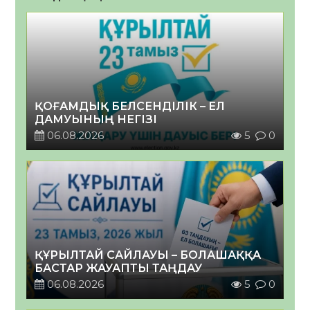
ҚОҒАМДЫҚ БЕЛСЕНДІЛІК – ЕЛ
ДАМУЫНЫҢ НЕГІЗІ
06.08.2026
5
0
ҚҰРЫЛТАЙ САЙЛАУЫ – БОЛАШАҚҚА
БАСТАР ЖАУАПТЫ ТАҢДАУ
06.08.2026
5
0