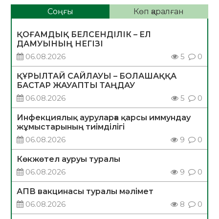
Соңғы
Көп қаралған
ҚОҒАМДЫҚ БЕЛСЕНДІЛІК – ЕЛ
ДАМУЫНЫҢ НЕГІЗІ
06.08.2026
5
0
ҚҰРЫЛТАЙ САЙЛАУЫ – БОЛАШАҚҚА
БАСТАР ЖАУАПТЫ ТАҢДАУ
06.08.2026
5
0
Инфекциялық ауруларға қарсы иммундау
жұмыстарының тиімділігі
06.08.2026
9
0
Көкжөтел ауруы туралы
06.08.2026
9
0
АПВ вакцинасы туралы мәлімет
06.08.2026
8
0