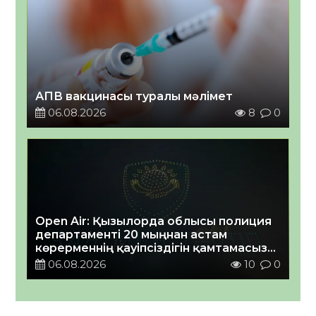
АПВ вакцинасы туралы мәлімет
06.08.2026
8
0
Open Air: Қызылорда облысы полиция
департаменті 20 мыңнан астам
көрерменнің қауіпсіздігін қамтамасыз
етті
06.08.2026
10
0