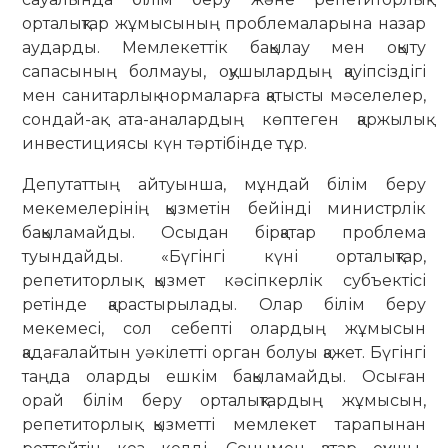
орталықтар жұмысының проблемаларына назар
аударды. Мемлекеттік бақылау мен оқыту
сапасының болмауы, оқушылардың қауіпсіздігі
мен санитарлық нормаларға қатысты мәселелер,
сондай-ақ ата-аналардың көптеген қаржылық
инвестициясы күн тәртібінде тұр.
Депутаттың айтуынша, мұндай білім беру
мекемелерінің қызметін бейінді министрлік
бақыламайды. Осыдан бірқатар проблема
туындайды. «Бүгінгі күні орталықтар,
репетиторлық қызмет кәсіпкерлік субъектісі
ретінде қарастырылады. Олар білім беру
мекемесі, сол себепті олардың жұмы­сын
қадағалайтын уәкілетті орган болуы қажет. Бүгінгі
таңда оларды ешкім бақыламайды. Осыған
орай білім беру орталықтардың жұмысын,
репетитор­лық қызметті мемлекет тарапынан