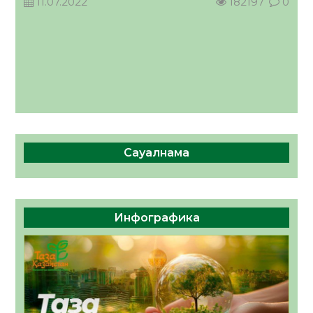
11.07.2022
182197
0
Сауалнама
Инфографика