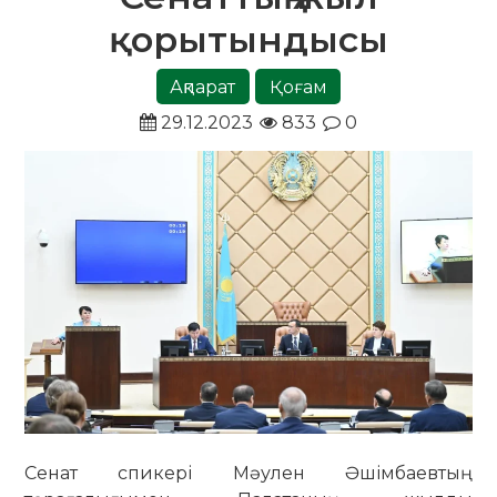
қорытындысы
Ақпарат
Қоғам
29.12.2023
833
0
Сенат спикері Мәулен Әшімбаевтың