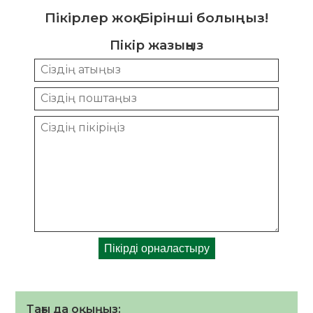
Пікірлер жоқ. Бірінші болыңыз!
Пікір жазыңыз
Тағы да оқыңыз: