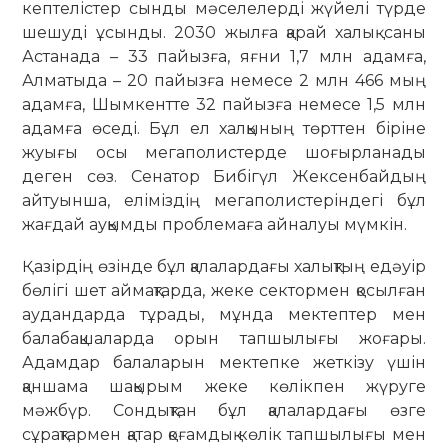
кептелістер сынды мә­селелерді жүйелі түрде
шешуді ұсын­ды. 2030 жылға қарай халық саны
Астанада – 33 пайызға, яғни 1,7 млн адам­ға,
Алматыда – 20 пайызға немесе 2 млн 466 мың
адамға, Шымкентте 32 пайызға немесе 1,5 млн
адамға өседі. Бұл ел халқы­­ның төрттен біріне
жуығы осы мега­по­лис­терде шоғырланады
деген сөз. Сенатор Бибігүл Жексенбайдың
айтуынша, еліміздің мегаполистеріндегі бұл
жағдай ауқымды проблемаға айналуы мүмкін.
Қазірдің өзінде бұл қалалардағы халық­тың едәуір
бөлігі шет аймақ­тар­да, жеке сектормен қосылған
аудандарда тұрады, мұнда мектептер мен
балабақшаларда орын тапшылығы жоғары.
Адамдар балаларын мектепке жеткізу үшін
қаншама шақырым жеке көлікпен жүруге
мәжбүр. Сондықтан бұл қалалардағы өзге
сұрақтармен қатар қоғамдық көлік тапшылығы мен