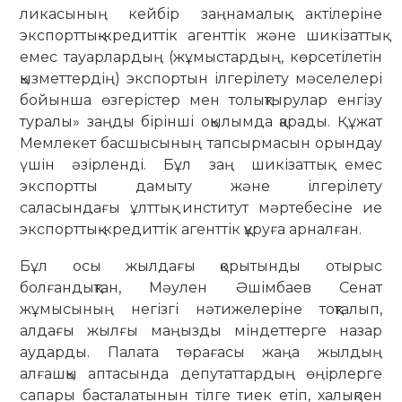
ликасының кейбір заңнама­лық актілеріне
экспорттық-кредит­тік агенттік және шикізаттық
емес тауар­лардың (жұмыстардың, көрсетілетін
қызметтердің) экспортын ілгерілету мәселелері
бойынша өзгерістер мен толықтырулар енгізу
туралы» заңды бірінші оқылымда қарады. Құжат
Мемлекет басшысының тапсырмасын орындау
үшін әзірленді. Бұл заң шикізаттық емес
экспортты дамыту және ілгерілету
саласындағы ұлттық институт мәртебесіне ие
экспорттық-кредиттік агенттік құруға арналған.
Бұл осы жылдағы қорытынды отырыс
болғандықтан, Мәулен Әшімбаев Сенат
жұмысының негізгі нәтижелеріне тоқ­талып,
алдағы жылғы маңызды мін­деттерге назар
аударды. Палата төрағасы жаңа жылдың
алғашқы аптасын­да депутаттардың өңірлерге
сапары баста­латынын тілге тиек етіп, халықпен