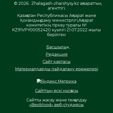
© 2026 . Zhalagash-zharshysy.kz ақпараттық
агенттігі.
Қазақстан Республикасы Ақпарат және
Қоғамдық даму министрлігі,Ақпарат
комитетінің тіркеу туралы №
KZ91VPY00052420 куәлігі 21.07.2022 жылы
берілген
Басшылық
Редакция
Сайт картасы
Материалдарды пайдалану ережелері
Сайттың ескі нұсқасы
Сайтты жасау және техқолдау
«Beoblood» веб-студиясы