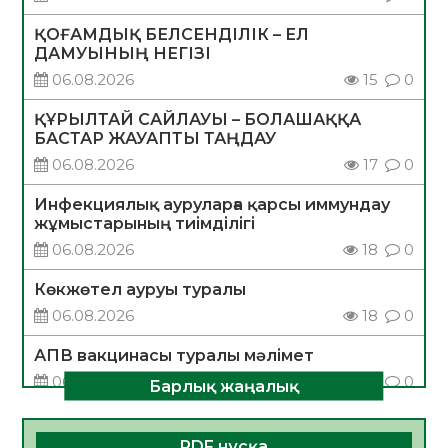
ҚОҒАМДЫҚ БЕЛСЕНДІЛІК – ЕЛ
ДАМУЫНЫҢ НЕГІЗІ
06.08.2026
15
0
ҚҰРЫЛТАЙ САЙЛАУЫ – БОЛАШАҚҚА
БАСТАР ЖАУАПТЫ ТАҢДАУ
06.08.2026
17
0
Инфекциялық ауруларға қарсы иммундау
жұмыстарының тиімділігі
06.08.2026
18
0
Көкжөтел ауруы туралы
06.08.2026
18
0
АПВ вакцинасы туралы мәлімет
06.08.2026
17
0
Барлық жаңалық
Open Air: Қызылорда облысы полиция
департаменті 20 мыңнан астам
PDF нұсқа