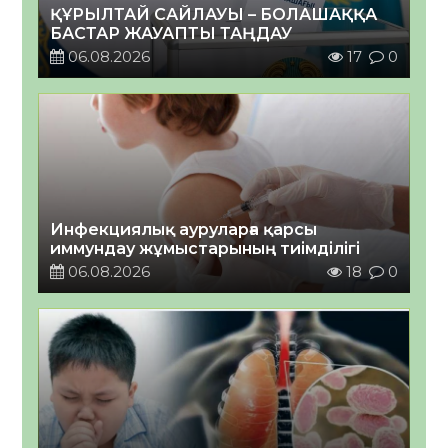
ҚҰРЫЛТАЙ САЙЛАУЫ – БОЛАШАҚҚА
БАСТАР ЖАУАПТЫ ТАҢДАУ
06.08.2026
17
0
Инфекциялық ауруларға қарсы
иммундау жұмыстарының тиімділігі
06.08.2026
18
0