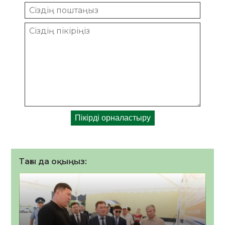
Тағы да оқыңыз: