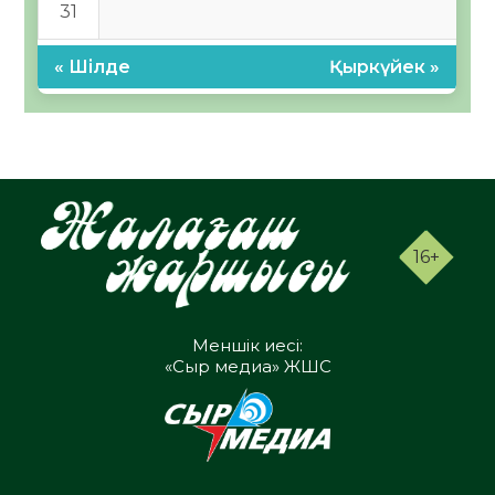
31
« Шілде
Қыркүйек »
16+
Меншік иесі:
«Сыр медиа» ЖШС