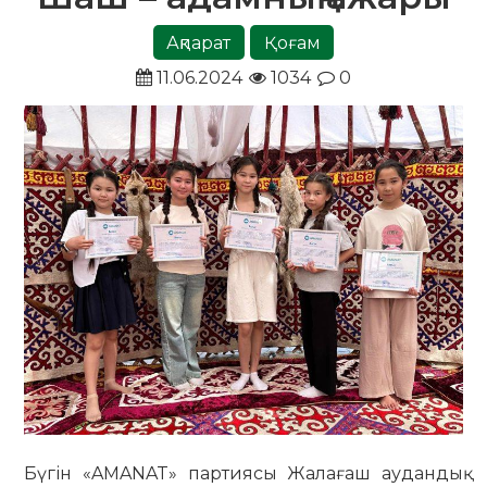
Ақпарат
Қоғам
11.06.2024
1034
0
Бүгін «AMANAT» партиясы Жалағаш аудандық