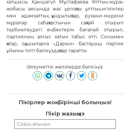
хатшысы Қаншагүл Мұстафаева Ұлттық мұра»
жобасы аясында жас ұрпақты ұлттық игіліктер
мен адамзаттық құндылықтар, рухани-мәдени
мұралар сабақтастығын сақтай отырып
тәрбиелеудегі еңбектерін бағалай отырып,
партияның алғыс хатын табыс етті. Сонымен
қатар, оқушыларға «Дарын» бастауыш партия
ұйымы тәтті балмұздақтар таратты.
Әлеуметтік желілерде бөлісіңіз:
Пікірлер жоқ. Бірінші болыңыз!
Пікір жазыңыз