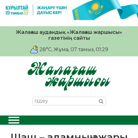
Жалағаш аудандық «Жалағаш жаршысы»
газетінің сайты
28°C
, Жұма, 07 тамыз, 01:29
Шаш – адамның ажары