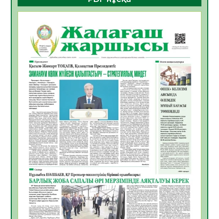
көрерменнің қауіпсіздігін қамтамасыз етті
06.08.2026
24
0
ҚЫЗЫЛОРДАДА «САНАЛЫ ҰРПАҚ –
ЖАРҚЫН БОЛАШАҚ» АТТЫ КЕҢЕЙТІЛГЕН
МӘЖІЛІС ӨТТІ
05.08.2026
30
0
Қазақстан Орталық Азиядағы көшуге ең
қолайлы ел атанды
05.08.2026
32
0
Өрт қауіпсіздігі талаптарын сақтау – әр
азаматтың міндеті
05.08.2026
32
0
Руслан Рүстемұлы облыс әкімінің
кеңесшісі болып тағайындалды
05.08.2026
29
0
Цифрландыру саласын дамыту аясында