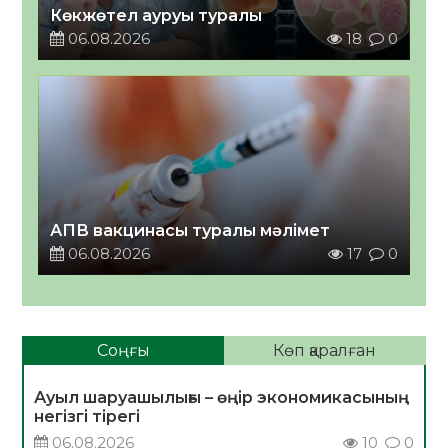
Көкжөтел ауруы туралы
06.08.2026
18
0
АПВ вакцинасы туралы мәлімет
06.08.2026
17
0
Соңғы
Көп қаралған
Ауыл шаруашылығы – өңір экономикасының
негізгі тірегі
06.08.2026
10
0