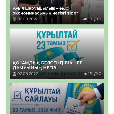
Ауыл шаруашылығы – өңір
экономикасының негізгі тірегі
06.08.2026
10
0
ҚОҒАМДЫҚ БЕЛСЕНДІЛІК – ЕЛ
ДАМУЫНЫҢ НЕГІЗІ
06.08.2026
15
0