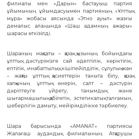
филиалы мен «Дарын» бастауыш партия
ұйымының ұйымдасуымен партияның «Ұлттық
мұра» жобасы аясында «Этно ауыл» жазғы
демалыс алаңында «Шаш адамның ажары»
шарасы өткізілді.
Шараның мақсаты – қазақ қызының бойындағы
ұлттық дәстүрімізге сай әдептілік, көріктілік,
ептілік, инабаттылық, кішіпейілділік, сұлулық жан
– жақты ұлттық қасиеттерін таныта білу, қазақ
халқының ұлттық өнерін, салт – дәстүрін
дәріптеуге үйрету, танымдық және
шығармашылық қабілетін, эстетикалық талғамын,
шеберлігін дамыту, мейірімділікке тәрбиелеу.
Шара барысында «AMANAT» партиясы
Жалағаш аудандық филиалының Атқарушы