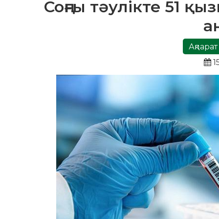
Соңғы тәулікте 51 
а
Ақпарат
1