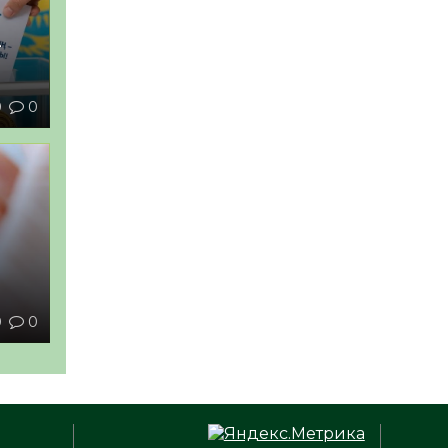
–
0
0
ы
0
0