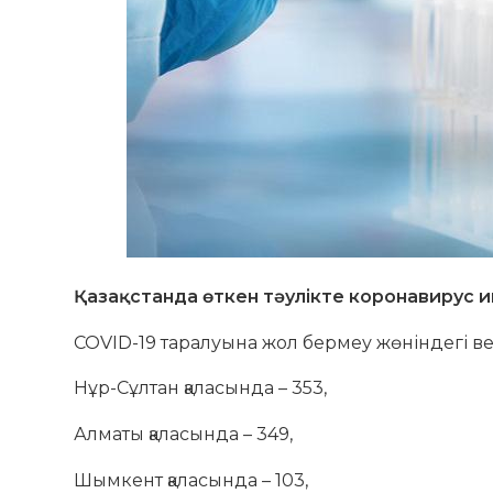
Қазақстанда өткен тәулікте коронавирус и
COVID-19 таралуына жол бермеу жөніндегі в
Нұр-Сұлтан қаласында – 353,
Алматы қаласында – 349,
Шымкент қаласында – 103,