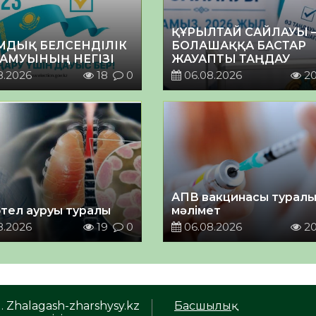
ҚҰРЫЛТАЙ САЙЛАУЫ 
МДЫҚ БЕЛСЕНДІЛІК
БОЛАШАҚҚА БАСТАР
ДАМУЫНЫҢ НЕГІЗІ
ЖАУАПТЫ ТАҢДАУ
8.2026
18
0
06.08.2026
2
АПВ вакцинасы турал
тел ауруы туралы
мәлімет
8.2026
19
0
06.08.2026
2
. Zhalagash-zharshysy.kz
Басшылық