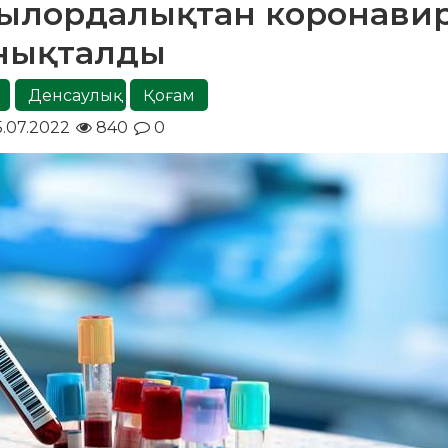
қызылордалықтан коронави
нықталды
Денсаулық
Қоғам
5.07.2022
840
0