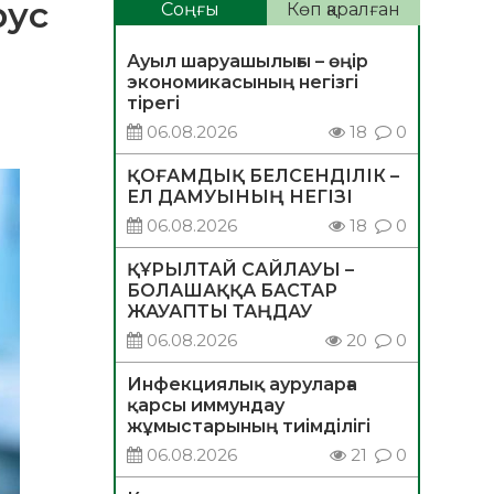
рус
Соңғы
Көп қаралған
Ауыл шаруашылығы – өңір
экономикасының негізгі
тірегі
06.08.2026
18
0
ҚОҒАМДЫҚ БЕЛСЕНДІЛІК –
ЕЛ ДАМУЫНЫҢ НЕГІЗІ
06.08.2026
18
0
ҚҰРЫЛТАЙ САЙЛАУЫ –
БОЛАШАҚҚА БАСТАР
ЖАУАПТЫ ТАҢДАУ
06.08.2026
20
0
Инфекциялық ауруларға
қарсы иммундау
жұмыстарының тиімділігі
06.08.2026
21
0