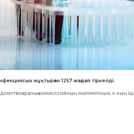
нфекциясын жұқтырған 1257 жағдай тіркелді.
едомствоаралық комисссияның мәліметінше, о ның іш