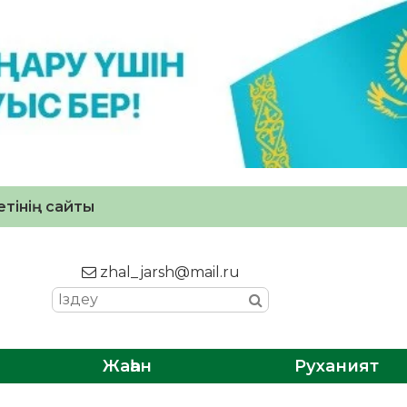
тінің сайты
zhal_jarsh@mail.ru
Жаһан
Руханият