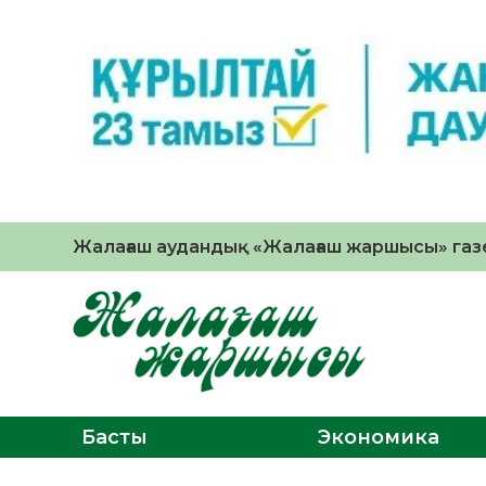
Жалағаш аудандық «Жалағаш жаршысы» газе
Басты
Экономика