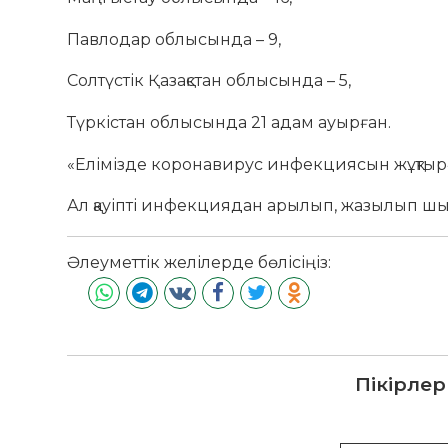
Павлодар облысында – 9,
Солтүстік Қазақстан облысында – 5,
Түркістан облысында 21 адам ауырған.
«Елімізде коронавирус инфекциясын жұқтырған
Ал қауіпті инфекциядан арылып, жазылып шыққ
Әлеуметтік желілерде бөлісіңіз:
Пікірлер