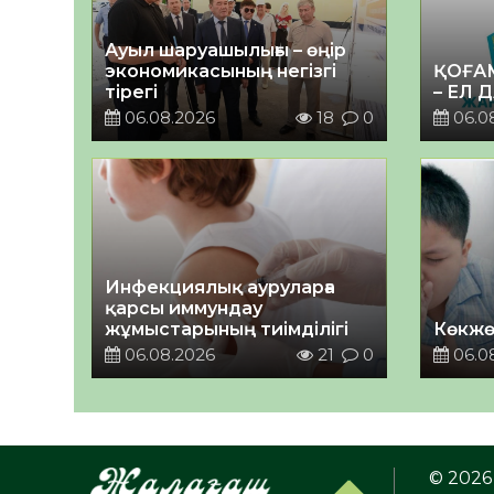
Ауыл шаруашылығы – өңір
экономикасының негізгі
ҚОҒА
тірегі
– ЕЛ 
06.08.2026
18
0
06.0
Инфекциялық ауруларға
қарсы иммундау
жұмыстарының тиімділігі
Көкжө
06.08.2026
21
0
06.0
© 2026 