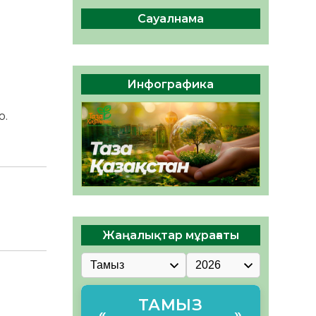
ы жаңа Құрылтай үшін дауыс
беруге дайын
Сауалнама
05.08.2026
32
0
ӘРБІР ДАУЫС – ҚОҒАМ
ДАМУЫНА ҚОСЫЛҒАН
Инфографика
ҮЛЕС
05.08.2026
39
0
о.
Жаңалықтар мұрағаты
ТАМЫЗ
«
»