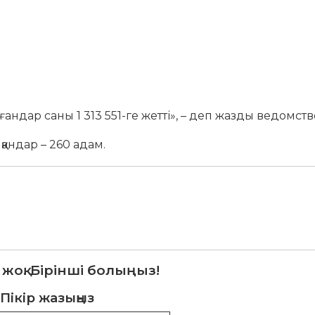
дар саны 1 313 551-ге жетті», – деп жазды ведомств
андар – 260 адам.
 жоқ. Бірінші болыңыз!
Пікір жазыңыз