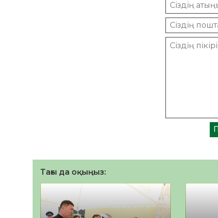
Тағы да оқыңыз: