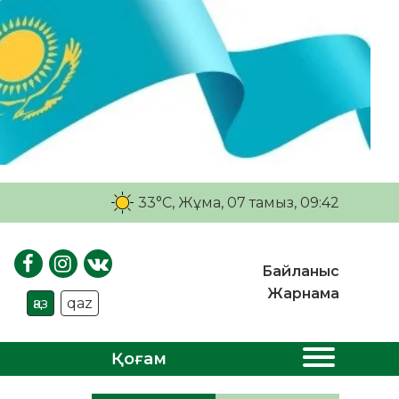
33°C
, Жұма, 07 тамыз, 09:42
Байланыс
Жарнама
қаз
qaz
Қоғам