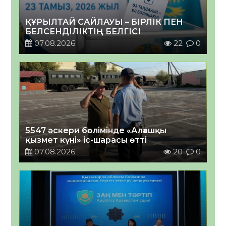
ҚҰРЫЛТАЙ САЙЛАУЫ – БІРЛІК ПЕН
БЕЛСЕНДІЛІКТІҢ БЕЛГІСІ
07.08.2026
22
0
5547 әскери бөлімінде «Алғашқы
қызмет күні» іс-шарасы өтті
07.08.2026
20
0