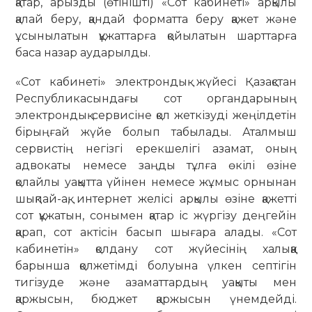
қатар, арызды (өтінішті) «Сот кабинеті» арқылы
қалай беру, қандай форматта беру қажет және
ұсынылатын құжаттарға қойылатын шарттарға
баса назар аударылды.
«Сот кабинеті» электрондық жүйесі Қазақстан
Республикасындағы сот органдарының
электрондық сервисіне қол жеткізуді жеңілдетін
бірыңғай жүйе болып табылады. Аталмыш
сервистің негізгі ерекшелігі азамат, оның
адвокаты немесе заңды тұлға өкілі өзіне
қолайлы уақытта үйінен немесе жұмыс орнынан
шықпай-ақ, интернет желісі арқылы өзіне қажетті
сот құжатын, сонымен қатар іс жүргізу деңгейін
қарап, сот актісін басып шығара алады. «Сот
кабинетін» қолдану сот жүйесінің халыққа
барынша қолжетімді болуына үлкен септігін
тигізуде және азаматтардың уақыты мен
қаржысын, бюджет қаржысын үнемдейді.