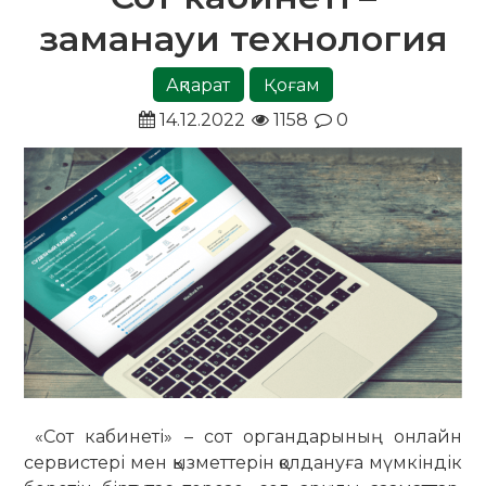
заманауи технология
Ақпарат
Қоғам
14.12.2022
1158
0
«Сот кабинеті» – сот органдарының онлайн
сервистері мен қызметтерін қолдануға мүмкіндік