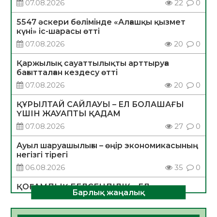
07.08.2026
22
0
5547 әскери бөлімінде «Алғашқы қызмет
күні» іс-шарасы өтті
07.08.2026
20
0
Қаржылық сауаттылықты арттыруға
бағытталған кездесу өтті
07.08.2026
20
0
ҚҰРЫЛТАЙ САЙЛАУЫ – ЕЛ БОЛАШАҒЫ
ҮШІН ЖАУАПТЫ ҚАДАМ
07.08.2026
27
0
Ауыл шаруашылығы – өңір экономикасының
негізгі тірегі
06.08.2026
35
0
ҚОҒАМДЫҚ БЕЛСЕНДІЛІК – ЕЛ
Барлық жаңалық
ДАМУЫНЫҢ НЕГІЗІ
06.08.2026
32
0