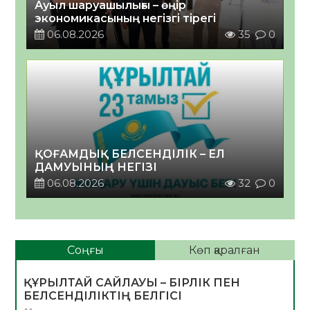
Ауыл шаруашылығы – өңір
экономикасының негізгі тірегі
06.08.2026
35
0
ҚОҒАМДЫҚ БЕЛСЕНДІЛІК – ЕЛ
ДАМУЫНЫҢ НЕГІЗІ
06.08.2026
32
0
Соңғы
Көп қаралған
ҚҰРЫЛТАЙ САЙЛАУЫ – БІРЛІК ПЕН
БЕЛСЕНДІЛІКТІҢ БЕЛГІСІ