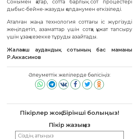
Сонымен қатар, сотта барлық сот процестері
дыбыс-бейне-жазуды қолданумен өткізіледі.
Аталған жаңа технология соттағы іс жүргізуді
жеңілдетіп, азаматтар үшін сотқа құжат тапсыру
үшін ұзақ кезекке тұруды азайтады.
Жалағаш аудандық сотының бас маманы
Р.Аккасинов
Әлеуметтік желілерде бөлісіңіз:
Пікірлер жоқ. Бірінші болыңыз!
Пікір жазыңыз