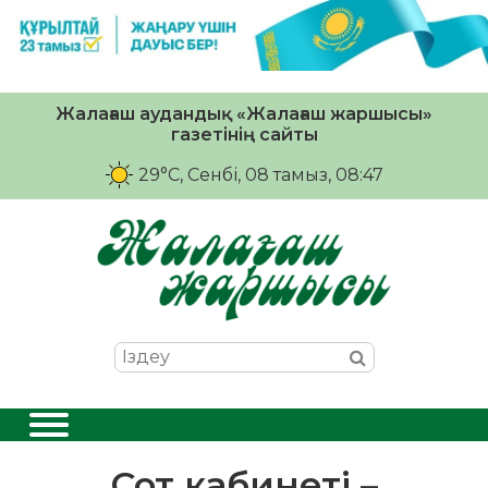
Жалағаш аудандық «Жалағаш жаршысы»
газетінің сайты
29°C
, Сенбі, 08 тамыз, 08:47
Сот кабинеті –