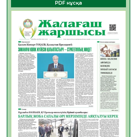
PDF нұсқа
ҚҰРЫЛТАЙ САЙЛАУЫ – БОЛАШАҚҚА
БАСТАР ЖАУАПТЫ ТАҢДАУ
06.08.2026
35
0
Инфекциялық ауруларға қарсы иммундау
жұмыстарының тиімділігі
06.08.2026
36
0
Көкжөтел ауруы туралы
06.08.2026
33
0
АПВ вакцинасы туралы мәлімет
06.08.2026
33
0
Open Air: Қызылорда облысы полиция
департаменті 20 мыңнан астам
көрерменнің қауіпсіздігін қамтамасыз етті
06.08.2026
45
0
ҚЫЗЫЛОРДАДА «САНАЛЫ ҰРПАҚ –
ЖАРҚЫН БОЛАШАҚ» АТТЫ КЕҢЕЙТІЛГЕН