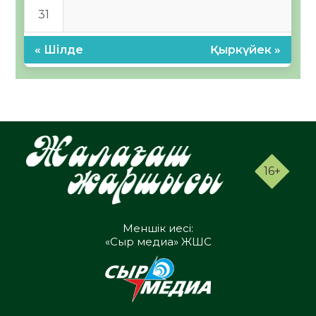
31
« Шілде
Қыркүйек »
16+
Меншік иесі:
«Сыр медиа» ЖШС