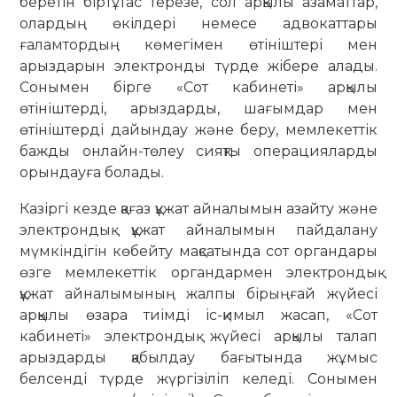
беретін біртұтас терезе, сол арқылы азаматтар,
олардың өкілдері немесе адвокаттары
ғаламтордың көмегімен өтініштері мен
арыздарын электронды түрде жібере алады.
Сонымен бірге «Сот кабинеті» арқылы
өтініштерді, арыздарды, шағымдар мен
өтініштерді дайындау және беру, мемлекеттік
бажды онлайн-төлеу сияқты операцияларды
орындауға болады.
Казіргі кезде қағаз құжат айналымын азайту және
электрондық құжат айналымын пайдалану
мүмкіндігін көбейту мақсатында сот органдары
өзге мемлекеттік органдармен электрондық
құжат айналымының жалпы бірыңғай жүйесі
арқылы өзара тиімді іс-қимыл жасап, «Сот
кабинеті» электрондық жүйесі арқылы талап
арыздарды қабылдау бағытында жұмыс
белсенді түрде жүргізіліп келеді. Сонымен