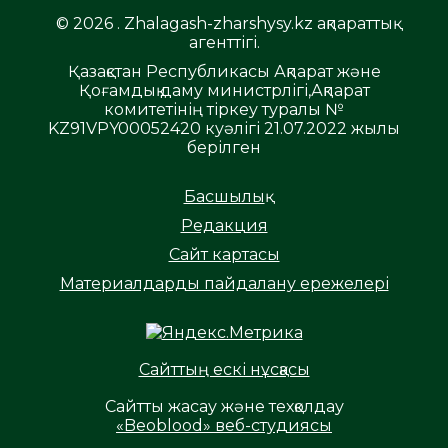
© 2026 . Zhalagash-zharshysy.kz ақпараттық
агенттігі.
Қазақстан Республикасы Ақпарат және
Қоғамдық даму министрлігі,Ақпарат
комитетінің тіркеу туралы №
KZ91VPY00052420 куәлігі 21.07.2022 жылы
берілген
Басшылық
Редакция
Сайт картасы
Материалдарды пайдалану ережелері
Сайттың ескі нұсқасы
Сайтты жасау және техқолдау
«Beoblood» веб-студиясы