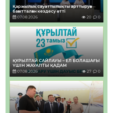
Қаржылық сауаттылықты арттыруға
бағытталған кездесу өтті
07.08.2026
20
0
ҚҰРЫЛТАЙ САЙЛАУЫ – ЕЛ БОЛАШАҒЫ
ҮШІН ЖАУАПТЫ ҚАДАМ
07.08.2026
27
0