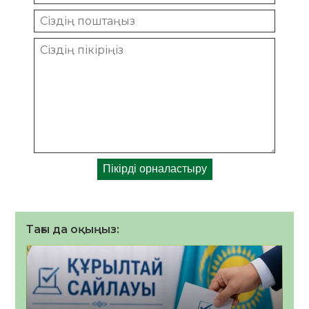
Тағы да оқыңыз: