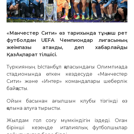
«Манчестер Сити» өз тарихында тұңғыш рет
футболдан UEFA Чемпиондар лигасының
жеімпазы атанды, деп хабарлайды
ҚазАқпарат тілшісі.
Түркияның Ыстанбұл қаласындағы Олимпиада
стадионында өткен кездесуде «Манчестер
Сити» және «Интер» командалары шеберлік
байқасты.
Ойын басынан ағылшын клубы тізгінді өз
қолына алуға тырысты.
Жылдам гол соғу мүмкіндігін іздеді. Оған
бірінші кезеңде италиялық футболшылар