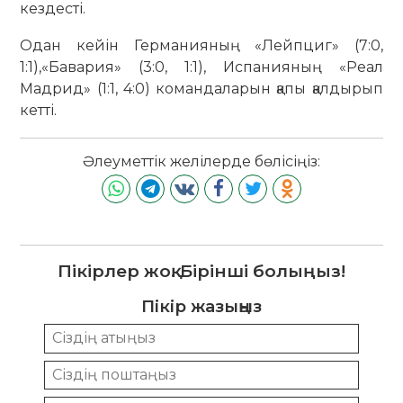
кездесті.
Одан кейін Германияның «Лейпциг» (7:0,
1:1),«Бавария» (3:0, 1:1), Испанияның «Реал
Мадрид» (1:1, 4:0) командаларын қапы қалдырып
кетті.
Әлеуметтік желілерде бөлісіңіз:
Пікірлер жоқ. Бірінші болыңыз!
Пікір жазыңыз