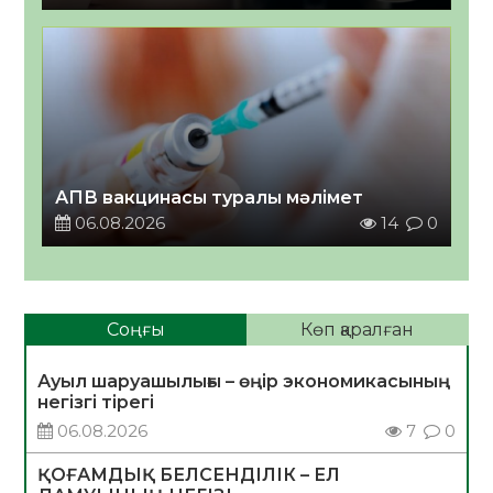
АПВ вакцинасы туралы мәлімет
06.08.2026
14
0
Соңғы
Көп қаралған
Ауыл шаруашылығы – өңір экономикасының
негізгі тірегі
06.08.2026
7
0
ҚОҒАМДЫҚ БЕЛСЕНДІЛІК – ЕЛ