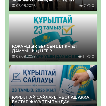
экономикасының негізгі тірегі
06.08.2026
7
0
ҚОҒАМДЫҚ БЕЛСЕНДІЛІК – ЕЛ
ДАМУЫНЫҢ НЕГІЗІ
06.08.2026
11
0
ҚҰРЫЛТАЙ САЙЛАУЫ – БОЛАШАҚҚА
БАСТАР ЖАУАПТЫ ТАҢДАУ