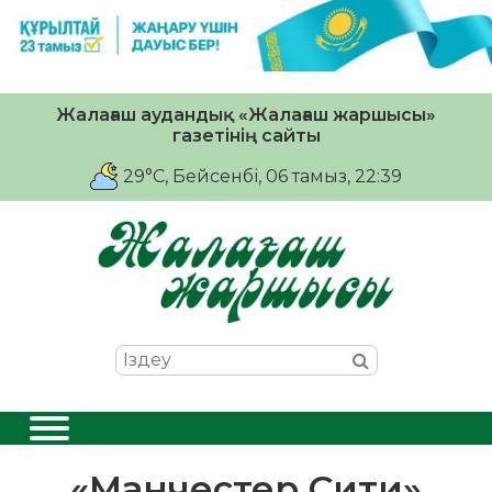
Жалағаш аудандық «Жалағаш жаршысы»
газетінің сайты
29°C
, Бейсенбі, 06 тамыз, 22:39
«Манчестер Сити»