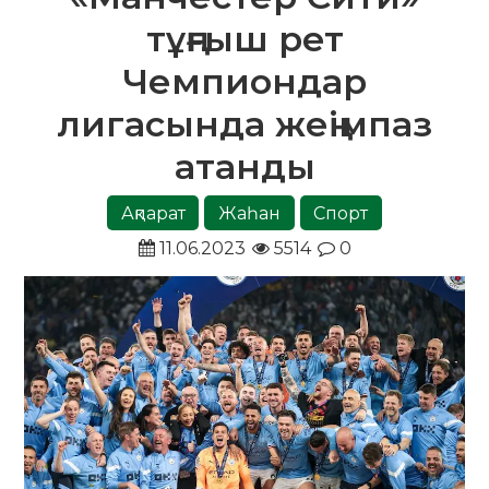
тұңғыш рет
Чемпиондар
лигасында жеңімпаз
атанды
Ақпарат
Жаһан
Спорт
11.06.2023
5514
0