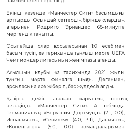
лайықты төтеп бере білді.
Екінші кезеңде «Манчестер Сити» басымдықты
арттырды. Осындай сәттердің бірінде олардың
қатарынан Родриго Эрнандес 68-минутта
мергендік танытты.
Осылайша олар қарсыласынан 1:0 есебімен
басым түсіп, өз тарихында тұңғыш мәрте UEFA
Чемпиондар лигасының жеңімпазы атанды.
Ағылшын клубы өз тарихында 2021 жылы
тұңғыш мәрте финалға шыққан. Дегенмен,
қарсыласына есе жіберіп, бас жүлдесіз қалды.
Қазірге дейін аталған жарыстың топтық
кезеңінде «Манчестер Сити» А тобында
Германияның «Боруссия Дортмунд» (2:1, 0:0),
Испанияның «Севилья» (4:0, 3:1), Данияның
«Копенгаген» (5:0, 0:0) командаларымен