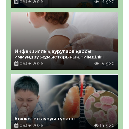
06.08.2026
13
0
Инфекциялық ауруларға қарсы
иммундау жұмыстарының тиімділігі
06.08.2026
15
0
Көкжөтел ауруы туралы
06.08.2026
14
0