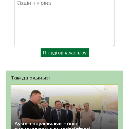
Тағы да оқыңыз:
Ауыл шаруашылығы – өңір