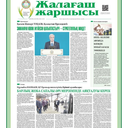
ҚЫЗЫЛОРДАДА «САНАЛЫ ҰРПАҚ –
ЖАРҚЫН БОЛАШАҚ» АТТЫ КЕҢЕЙТІЛГЕН
МӘЖІЛІС ӨТТІ
05.08.2026
28
0
Қазақстан Орталық Азиядағы көшуге ең
қолайлы ел атанды
05.08.2026
30
0
Өрт қауіпсіздігі талаптарын сақтау – әр
азаматтың міндеті
05.08.2026
30
0
Руслан Рүстемұлы облыс әкімінің
кеңесшісі болып тағайындалды
05.08.2026
26
0
Цифрландыру саласын дамыту аясында
салынатын жаңа орталықтың жобасы
талқыланды