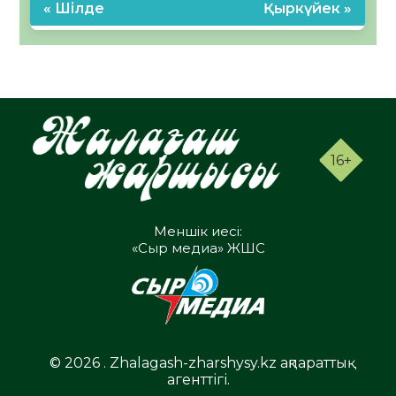
« Шілде
Қыркүйек »
16+
Меншік иесі:
«Сыр медиа» ЖШС
© 2026 . Zhalagash-zharshysy.kz ақпараттық
агенттігі.