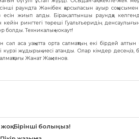
мағын бүгулі ұстап жүрді. Осыдан-ақ жекпе-жек мер
есінші раундта Жәнібек қарсыласын ауыр соққысымен
з есін жиып алды. Бірақ алтыншы раундқа келгенд
н кейін рингтегі төреші Гуальтьеридің денсаулығы
р болды. Техникалық нокаут!
сәл аса уақытта орта салмақтың екі бірдей алтын 
күрзі жұдырық иесі атанды. Олар кімдер десеңіз, бі
салмақтағы Жанат Жақиянов.
 жоқ. Бірінші болыңыз!
Пікір жазыңыз