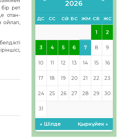
зімі­нен
2026
 бір рет
е отан­
ДС
СС
СӘ
БС
ЖМ
СБ
ЖС
н ойлап,
1
2
белдікті
7
3
4
5
6
8
9
ріншісі,
10
11
12
13
14
15
16
17
18
19
20
21
22
23
24
25
26
27
28
29
30
31
« Шілде
Қыркүйек »