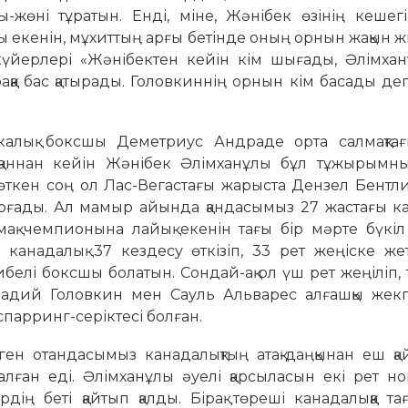
жөні тұратын. Енді, міне, Жәнібек өзінің кешегі
ры екенін, мұхиттың арғы бетінде оның орнын жақын
күйерлері «Жәнібектен кейін кім шығады, Әлімха
аққа бас қатырады. Головкиннің орнын кім басады дег
калық боксшы Деметриус Андраде орта салмақт
тқаннан кейін Жәнібек Әлімханұлы бұл тұжырымн
өткен соң ол Лас-Вегастағы жарыста Дензел Бентл
қорғады. Ал мамыр айында қандасымыз 27 жастағы к
мақ чемпионына лайық екенін тағы бір мәрте бүкіл
а канадалық 37 кездесу өткізіп, 33 рет жеңіске же
елі боксшы болатын. Сондай-ақ ол үш рет жеңіліп, 
ннадий Головкин мен Сауль Альварес алғашқы жекп
спарринг-серіктесі болған.
ген отандасымыз канадалықтың атақ-даңқынан еш қа
алған еді. Әлімханұлы әуелі қарсыласын екі рет н
рдің беті қайтып қалды. Бірақ төреші канадалыққа та