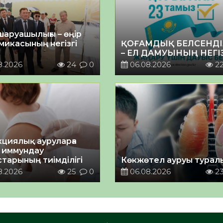
шаруашылығы – өңір
микасының негізгі
ҚОҒАМДЫҚ БЕЛСЕНДІ
– ЕЛ ДАМУЫНЫҢ НЕГІ
8.2026
24
0
06.08.2026
2
циялық ауруларға
 иммундау
тарының тиімділігі
Көкжөтел ауруы турал
8.2026
25
0
06.08.2026
2