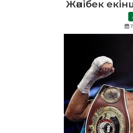
Жәнібек екін
1