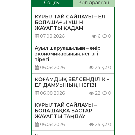
Соңғы
Көп қаралған
ҚҰРЫЛТАЙ САЙЛАУЫ – ЕЛ
БОЛАШАҒЫ ҮШІН
ЖАУАПТЫ ҚАДАМ
07.08.2026
6
0
Ауыл шаруашылығы – өңір
экономикасының негізгі
тірегі
06.08.2026
24
0
ҚОҒАМДЫҚ БЕЛСЕНДІЛІК –
ЕЛ ДАМУЫНЫҢ НЕГІЗІ
06.08.2026
22
0
ҚҰРЫЛТАЙ САЙЛАУЫ –
БОЛАШАҚҚА БАСТАР
ЖАУАПТЫ ТАҢДАУ
06.08.2026
25
0