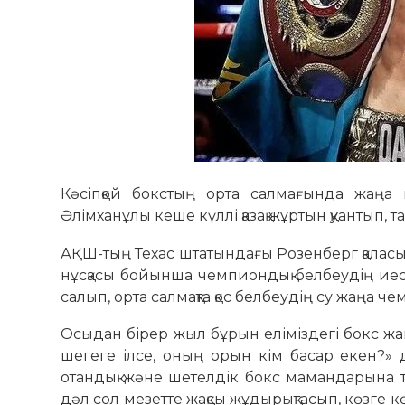
Кәсіпқой бокстың орта салмағында жаңа
Әлімханұлы кеше күллі қазақ жұртын қуантып, 
АҚШ-тың Техас штатындағы Розенберг қаласын
нұсқасы бойынша чемпиондық белбеудің иесі 
салып, орта салмақта қос белбеудің су жаңа ч
Осыдан бірер жыл бұрын еліміздегі бокс жа
шегеге ілсе, оның орын кім басар екен?» д
отандық және шетелдік бокс мамандарына т
дәл сол мезетте жақсы жұдырықтасып, көзге к