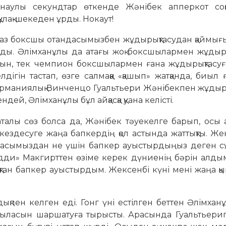
анаулы секундтар өткенде Жәнібек апперкот соқ
құлақ-шекеден ұрды. Нокаут!
раз боксшы отандасымызбен жұдырықтасудан қаймы­ғы
тады. Әлімханұлы да атағы жоқ боксшылармен жұдыр
йтынын, тек чемпион боксшылармен ғана жұдырықтасуғ
ігін тастап, өзге салмаққа «қашып» жатқанда, биыл 
ерманиялық Винченцо Гуальтьери Жәнібекпен жұдыры
ндей, Әлімханұлы бұл айқасқа қуана келісті.
талы сөз болса да, Жәнібек тәуекелге барып, осы 
ездесуге жаңа бапкердің қол астында жаттықты. Ж
дасымыздан не үшін бапкер ауыстырдыңыз деген с
дди» Макгирттен өзі­ме керек дүниенің бәрін алды
тан бапкер ауыстырдым. Жек­сен­бі күні мені жаңа 
қпен келген еді. Гонг үні естілген беттен Әлімхан
рсыла­сын шаршатуға тырысты. Арасында Гуальтьери