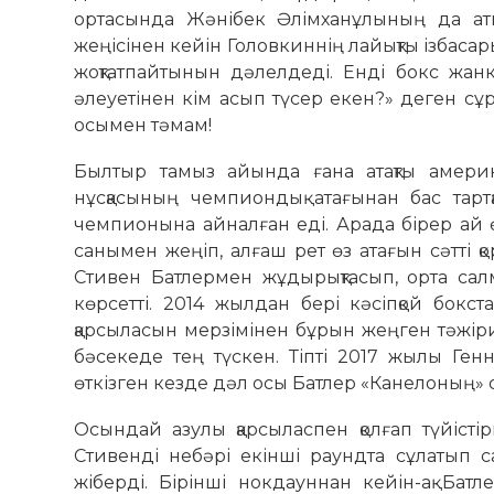
ортасында Жәнібек Әлімханұлының да аты-
жеңісінен кейін Головкиннің лайықты ізбаса
жоқтатпайтынын дәлелдеді. Енді бокс жан
әлеуетінен кім асып түсер екен?» деген сұр
осымен тәмам!
Былтыр тамыз айында ғана атақты амери
нұсқасының чемпиондық атағынан бас тар
чемпионына айналған еді. Арада бірер ай 
санымен жеңіп, алғаш рет өз атағын сәтті 
Стивен Батлермен жұдырықтасып, орта сал
көрсетті. 2014 жылдан бері кәсіпқой бокст
қарсыласын мерзімінен бұрын жеңген тәжіриб
бәсекеде тең түскен. Тіпті 2017 жылы Ге
өткізген кезде дәл осы Батлер «Канелоның» 
Осындай азулы қарсыласпен қолғап түйістір
Стивенді небәрі екінші раундта сұлатып с
жіберді. Бірінші нокдауннан кейін-ақ Батле