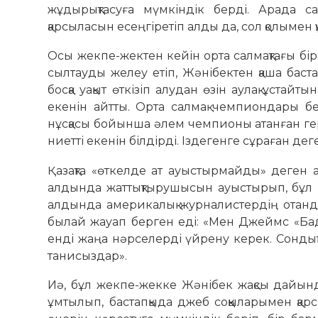
жұдырықтасуға мүмкіндік берді. Арада с
қарсыласын есеңгіретіп алды да, сол қолымен 
Осы жекпе-жектен кейін орта салмақтағы бі
сылтауды желеу етіп, Жәнібектен қаша бас
босқа уақыт өткізіп алудан өзін аулақ ұста
екенін айтты. Орта салмақ чемпиондары белд
нұсқасы бойынша әлем чемпионы атанған г
ниетті екенін білдірді. Іздегенге сұраған деге
Қазақта «өткелде ат ауыстырмайды» деген а
алдында жаттықтырушысын ауыстырып, бұл к
алдында америкалық журналистердің отан
былай жа­уап берген еді: «Мен Джеймс «Ба
енді жаңа нәрсе­лерді үйрену керек. Сондық
танисыздар».
Иә, бұл жекпе-жекке Жәнібек жақсы дайынды
ұмтылып, бастапқыда джеб соққыларымен қа