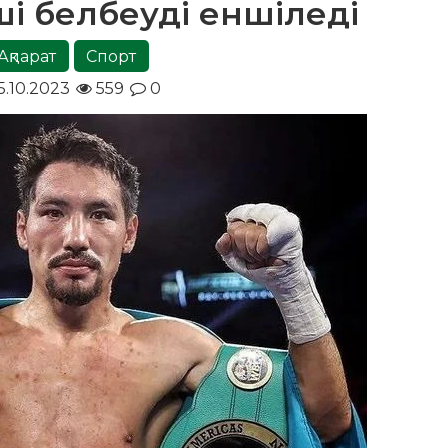
ші белбеуді еншіледі
Ақпарат
Спорт
5.10.2023
559
0