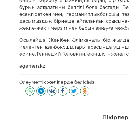
өнерін көрсетуге мүмкіндік беріп, бір бар
бұрын аяқталатыны белгілі бола бастады. Б
есеңгіреткенімен, германиялық боксшы те
дасымыздың бірнеше қайталанған соққысына
жекпе-жекті мерзімінен бұрын аяқтауға мәжбү
Осылайша, Жәнібек Әлімханұлы бір жылдан 
иеленген қазақ боксшылары арасында үшінші 
әрине, Геннадий Головкин, екіншісі – жеңіл 
egemen.kz
Әлеуметтік желілерде бөлісіңіз:
Пікірлер