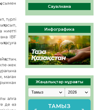
интеллект құралдарының
қысымен
таныстырылымы өтті
Сауалнама
05.08.2026
36
0
п, түрлі
Қазақстандықтардың 72,3%-
ықтасып,
ы жаңа Құрылтай үшін дауыс
Инфографика
а ниетті
беруге дайын
ғана IBF
05.08.2026
36
0
қтасуға
айқастың
екпе-жек
ұрағына
м, маған
Жаңалықтар мұрағаты
қырымнан
ұлы алға
ге де өз
ТАМЫЗ
«
»