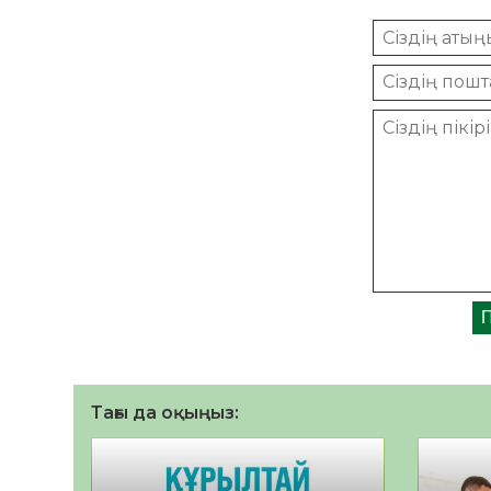
Тағы да оқыңыз: