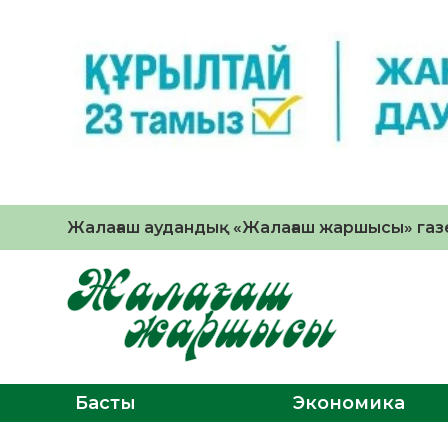
Жалағаш аудандық «Жалағаш жаршысы» газе
Басты
Экономика