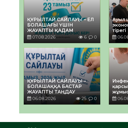
ҚҰРЫЛТАЙ САЙЛАУЫ – ЕЛ
Ауыл 
БОЛАШАҒЫ ҮШІН
эконо
ЖАУАПТЫ ҚАДАМ
тірегі
07.08.2026
6
0
06.0
ҚҰРЫЛТАЙ САЙЛАУЫ –
Инфек
БОЛАШАҚҚА БАСТАР
қарсы
ЖАУАПТЫ ТАҢДАУ
жұмыс
06.08.2026
25
0
06.0