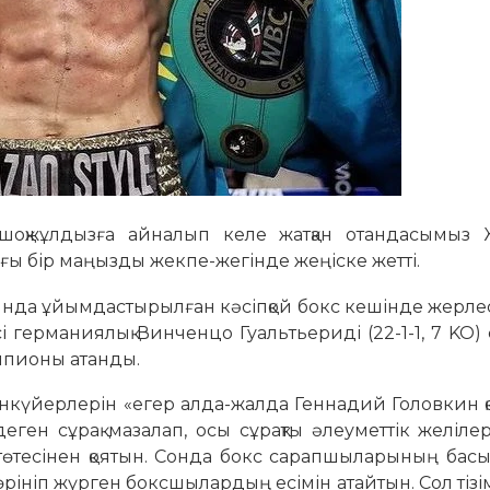
 шоқжұлдызға айналып келе жатқан отандасымыз 
тағы бір маңызды жекпе-­жегінде жеңіске жетті.
да ұйымдас­ты­рылған кәсіпқой бокс ке­шін­де жерлес
германиялық Винченцо Гуаль­тьериді (22-1-1, 7 KO)
емпионы атанды.
н­күйерлерін «егер алда-жалда Геннадий Головкин қ
еген сұрақ мазалап, осы сұрақты әлеуметтік желіле
өтесінен қоятын. Сонда бокс сарапшыларының басы
өрініп жүрген боксшылардың есімін атайтын. Сол тізі