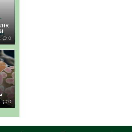
ЛІК
ЗІ
2
0
ы
3
0