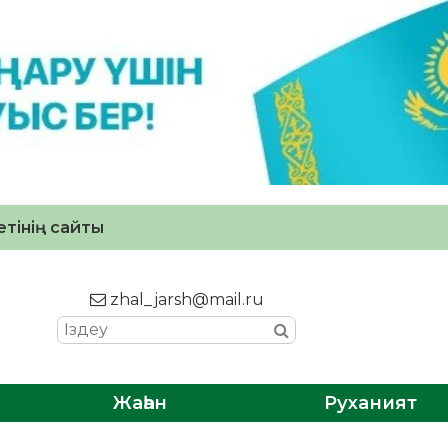
тінің сайты
zhal_jarsh@mail.ru
Жаһан
Руханият