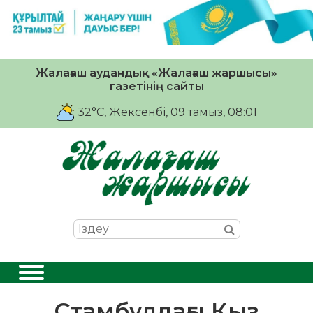
Жалағаш аудандық «Жалағаш жаршысы»
газетінің сайты
32°C
, Жексенбі, 09 тамыз, 08:01
Стамбұлдағы Қыз