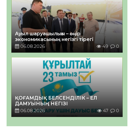
Ауыл шаруашылығы – өңір
экономикасының негізгі тірегі
06.08.2026
49
0
ҚОҒАМДЫҚ БЕЛСЕНДІЛІК – ЕЛ
ДАМУЫНЫҢ НЕГІЗІ
06.08.2026
47
0