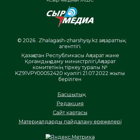
© 2026 . Zhalagash-zharshysy.kz ақпараттық
агенттігі.
Қазақстан Республикасы Ақпарат және
Қоғамдық даму министрлігі,Ақпарат
комитетінің тіркеу туралы №
KZ91VPY00052420 куәлігі 21.07.2022 жылы
берілген
Басшылық
Редакция
Сайт картасы
Материалдарды пайдалану ережелері