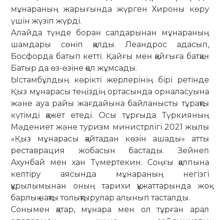
мұнараның жарығында жүрген Хироны көру
үшін жүзіп жүрді.
Алайда түнде боран салдарынан мұнараның
шамдары сөніп қалды. Леандрос адасып,
Босфорда батып кетті. Қайғы мен қайғыға батқан
Батыр да өз-өзіне қол жұмсады.
Ыстамбұлдың көрікті жерлерінің бірі ретінде
Қыз мұнарасы теңіздің ортасында орналасуына
және ауа райы жағдайына байланысты тұрақты
күтімді қажет етеді. Осы тұрғыда Түркияның
Мәдениет және туризм министрлігі 2021 жылы
«Қыз мұнарасы қайтадан көзін ашады» атты
реставрация жобасын бастады. Зейнеп
Ахунбай мен хан Түмертекин. Соңғы қалпына
келтіру аясында мұнараның негізгі
құрылымынан оның тарихи құжаттарында жоқ
барлық нақты толықтырулар алынып тасталды.
Сонымен қатар, мұнара мен ол тұрған арал