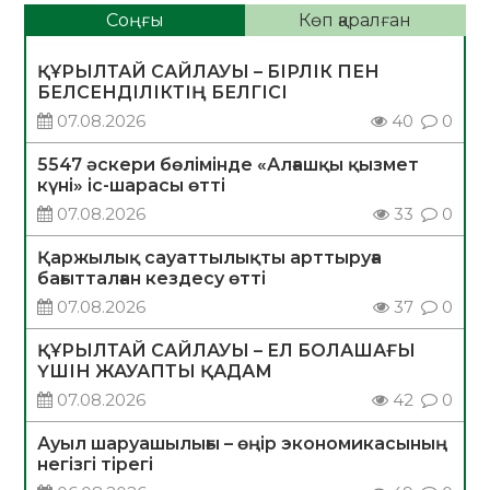
Соңғы
Көп қаралған
ҚҰРЫЛТАЙ САЙЛАУЫ – БІРЛІК ПЕН
БЕЛСЕНДІЛІКТІҢ БЕЛГІСІ
07.08.2026
40
0
5547 әскери бөлімінде «Алғашқы қызмет
күні» іс-шарасы өтті
07.08.2026
33
0
Қаржылық сауаттылықты арттыруға
бағытталған кездесу өтті
07.08.2026
37
0
ҚҰРЫЛТАЙ САЙЛАУЫ – ЕЛ БОЛАШАҒЫ
ҮШІН ЖАУАПТЫ ҚАДАМ
07.08.2026
42
0
Ауыл шаруашылығы – өңір экономикасының
негізгі тірегі