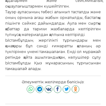
қадалармен және сейсмикалық
оқшаулағыштармен күшейтілген.
Тауэр ауласының төбесі алынып тасталды және
оның орнына ағаш жабын орнатылды, бастапқы
пішінге сәйкес дайындалды. Аула мен сыртқы
қабаттар да тарихи жазбаларда келтірілген
түпнұсқа материалдан қалпына келтірілді.
Ыстамбұлдың жергілікті тұрғындары мен
қонақтары бұл сәнді ғимаратты қаланың әр
түкпірінен үнемі тамашалаған. Енді ол мұражай
ретінде қайта ашылғандықтан, келушілер сұлу
Ыстамбұлды Қыз мұнарасының тұрғысынан
тамашалай алады.
Әлеуметтік желілерде бөлісіңіз: