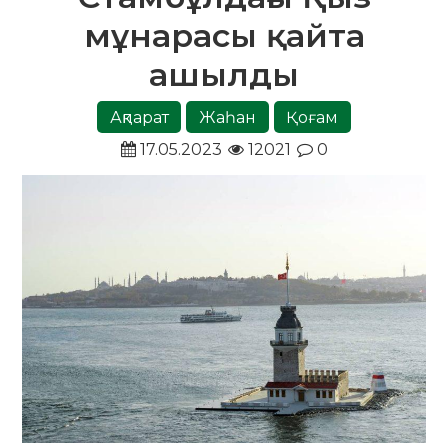
мұнарасы қайта
ашылды
Ақпарат
Жаһан
Қоғам
17.05.2023
12021
0