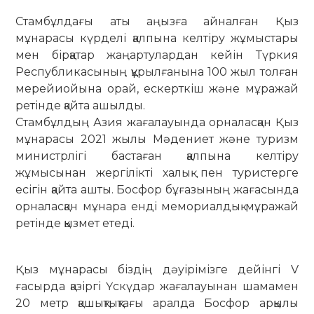
Стамбұлдағы аты аңызға айналған Қыз
мұнарасы күрделі қалпына келтіру жұмыстары
мен бірқатар жаңартулардан кейін Түркия
Республикасының құрылғанына 100 жыл толған
мерейиойына орай, ескерткіш және мұражай
ретінде қайта ашылды.
Стамбұлдың Азия жағалауында орналасқан Қыз
мұнарасы 2021 жылы Мәдениет және туризм
министрлігі бастаған қалпына келтіру
жұмысынан жергілікті халық пен туристерге
есігін қайта ашты. Босфор бұғазының жағасында
орналасқан мұнара енді мемориалдық мұражай
ретінде қызмет етеді.
Қыз мұнарасы біздің дәуірімізге дейінгі V
ғасырда қазіргі Үскүдар жағалауынан шамамен
20 метр қашықтықтағы аралда Босфор арқылы