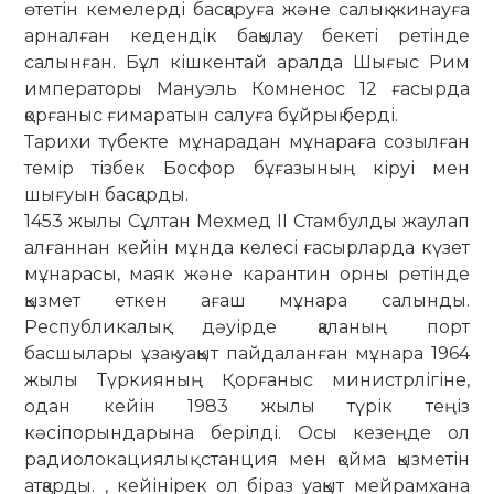
өтетін кемелерді басқаруға және салық жинауға
арналған кедендік бақылау бекеті ретінде
салынған. Бұл кішкентай аралда Шығыс Рим
императоры Мануэль Комненос 12 ғасырда
қорғаныс ғимаратын салуға бұйрық берді.
Тарихи түбекте мұнарадан мұнараға созылған
темір тізбек Босфор бұғазының кіруі мен
шығуын басқарды.
1453 жылы Сұлтан Мехмед II Стамбулды жаулап
алғаннан кейін мұнда келесі ғасырларда күзет
мұнарасы, маяк және карантин орны ретінде
қызмет еткен ағаш мұнара салынды.
Республикалық дәуірде қаланың порт
басшылары ұзақ уақыт пайдаланған мұнара 1964
жылы Түркияның Қорғаныс министрлігіне,
одан кейін 1983 жылы түрік теңіз
кәсіпорындарына берілді. Осы кезеңде ол
радиолокациялық станция мен қойма қызметін
атқарды. , кейінірек ол біраз уақыт мейрамхана