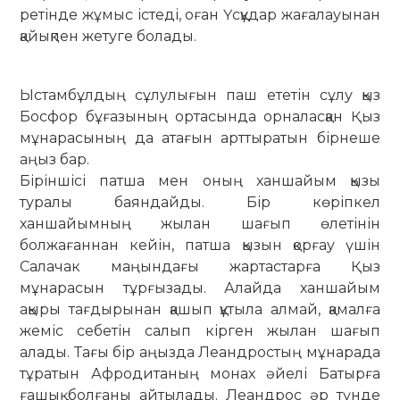
ретінде жұмыс істеді, оған Үсқұдар жағалауынан
қайықпен жетуге болады.
Ыстамбұлдың сұлулығын паш ететін сұлу қыз
Босфор бұғазының ортасында орналасқан Қыз
мұнарасының да атағын арттыратын бірнеше
аңыз бар.
Біріншісі патша мен оның ханшайым қызы
туралы баяндайды. Бір көріпкел
ханшайымның жылан шағып өлетінін
болжағаннан кейін, патша қызын қорғау үшін
Салачак маңындағы жартастарға Қыз
мұнарасын тұрғызады. Алайда ханшайым
ақыры тағдырынан қашып құтыла алмай, қамалға
жеміс себетін салып кірген жылан шағып
алады. Тағы бір аңызда Леандростың мұнарада
тұратын Афродитаның монах әйелі Батырға
ғашық болғаны айтылады. Леандрос әр түнде