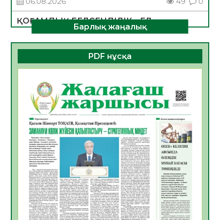
06.08.2026
49
0
ҚОҒАМДЫҚ БЕЛСЕНДІЛІК – ЕЛ
Барлық жаңалық
ДАМУЫНЫҢ НЕГІЗІ
06.08.2026
47
0
PDF нұсқа
ҚҰРЫЛТАЙ САЙЛАУЫ – БОЛАШАҚҚА
БАСТАР ЖАУАПТЫ ТАҢДАУ
06.08.2026
49
0
Инфекциялық ауруларға қарсы иммундау
жұмыстарының тиімділігі
06.08.2026
51
0
Көкжөтел ауруы туралы
06.08.2026
48
0
АПВ вакцинасы туралы мәлімет
06.08.2026
47
0
Open Air: Қызылорда облысы полиция