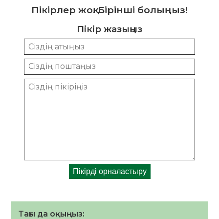
Пікірлер жоқ. Бірінші болыңыз!
Пікір жазыңыз
Тағы да оқыңыз: