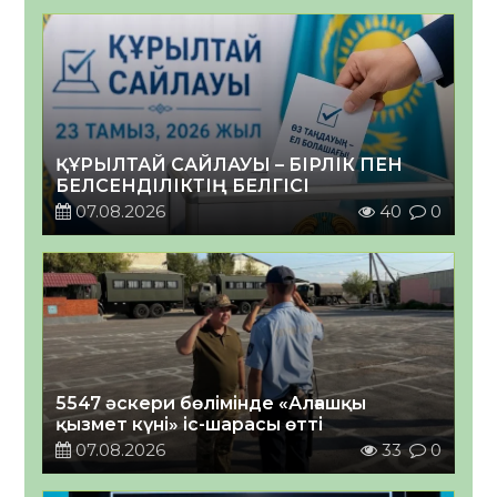
ҚҰРЫЛТАЙ САЙЛАУЫ – БІРЛІК ПЕН
БЕЛСЕНДІЛІКТІҢ БЕЛГІСІ
07.08.2026
40
0
5547 әскери бөлімінде «Алғашқы
қызмет күні» іс-шарасы өтті
07.08.2026
33
0