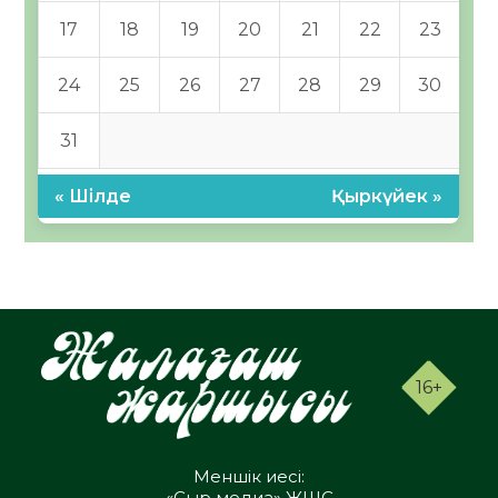
17
18
19
20
21
22
23
24
25
26
27
28
29
30
31
« Шілде
Қыркүйек »
16+
Меншік иесі:
«Сыр медиа» ЖШС