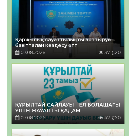
Қаржылық сауаттылықты арттыруға
бағытталған кездесу өтті
07.08.2026
37
0
ҚҰРЫЛТАЙ САЙЛАУЫ – ЕЛ БОЛАШАҒЫ
ҮШІН ЖАУАПТЫ ҚАДАМ
07.08.2026
42
0