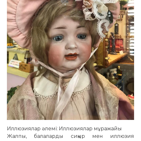
Иллюзиялар әлемі: Иллюзиялар мұражайы
Жалпы, балаларды сиқыр мен иллюзия