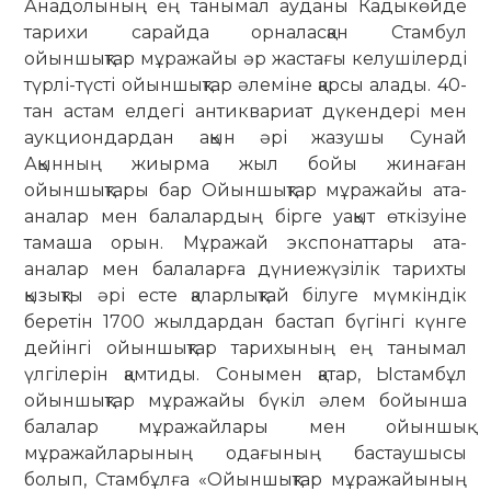
Анадолының ең танымал ауданы Кадыкөйде
тарихи сарайда орналасқан Стамбул
ойыншықтар мұражайы әр жастағы келушілерді
түрлі-түсті ойыншықтар әлеміне қарсы алады. 40-
тан астам елдегі антиквариат дүкендері мен
аукциондардан ақын әрі жазушы Сунай
Ақынның жиырма жыл бойы жинаған
ойыншықтары бар Ойыншықтар мұражайы ата-
аналар мен балалардың бірге уақыт өткізуіне
тамаша орын. Мұражай экспонаттары ата-
аналар мен балаларға дүниежүзілік тарихты
қызықты әрі есте қаларлықтай білуге ​​мүмкіндік
беретін 1700 жылдардан бастап бүгінгі күнге
дейінгі ойыншықтар тарихының ең танымал
үлгілерін қамтиды. Сонымен қатар, Ыстамбұл
ойыншықтар мұражайы бүкіл әлем бойынша
балалар мұражайлары мен ойыншық
мұражайларының одағының бастаушысы
болып, Стамбұлға «Ойыншықтар мұражайының