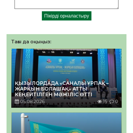
Тағы да оқыңыз:
ҚЫЗЫЛОРДАДА «САНАЛЫ ҰРПАҚ –
ЖАРҚЫН БОЛАШАҚ» АТТЫ
КЕҢЕЙТІЛГЕН МӘЖІЛІС ӨТТІ
05.08.2026
15
0