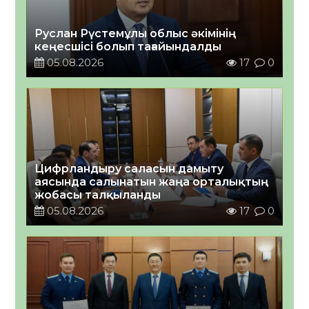
Руслан Рүстемұлы облыс әкімінің
кеңесшісі болып тағайындалды
05.08.2026
17
0
Цифрландыру саласын дамыту
аясында салынатын жаңа орталықтың
жобасы талқыланды
05.08.2026
17
0