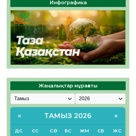
Инфографика
Жаңалықтар мұрағаты
ТАМЫЗ 2026
«
»
ДС
СС
СӘ
БС
ЖМ
СБ
ЖС