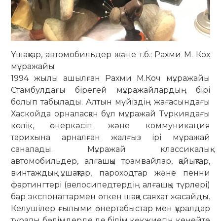
Ұшақтар, автомобильдер және т.б.: Рахми М. Кох
мұражайы
1994 жылы ашылған Рахми М.Коч мұражайы
Стамбулдағы бірегей мұражайлардың бірі
болып табылады. Алтын мүйіздің жағасындағы
Хаскойда орналасқан бұл мұражай Түркиядағы
көлік, өнеркәсіп және коммуникация
тарихына арналған жалғыз ірі мұражай
саналады. Мұражай классикалық
автомобильдер, алғашқы трамвайлар, қайықтар,
винтаждық ұшақтар, пароходтар және пенни
фартингтері (велосипедтердің алғашқы түрлері)
бар экспонаттармен өткен шаққа саяхат жасайды.
Келушілер ғылыми өнертабыстар мен құралдар
туралы бөлімдерде де білім көкжиегін кеңейте