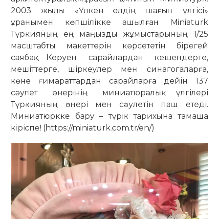
2003 жылы «Үлкен елдің шағын үлгісі»
ұранымен көпшілікке ашылған Miniaturk
Түркияның ең маңызды жұмыстарының 1/25
масштабты макеттерін көрсететін бірегей
саябақ. Керуен сарайлардан кешендерге,
мешіттерге, шіркеулер мен синагогаларға,
көне ғимараттардан сарайларға дейін 137
сәулет өнерінің миниатюралық үлгілері
Түркияның өнері мен сәулетін паш етеді.
Миниатюркке бару – түрік тарихына тамаша
кіріспе! (https://miniaturk.com.tr/en/)