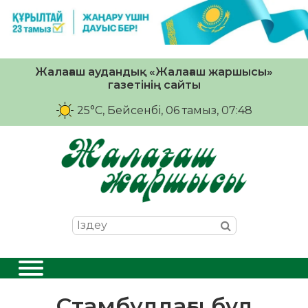
Жалағаш аудандық «Жалағаш жаршысы»
газетінің сайты
25°C
, Бейсенбі, 06 тамыз, 07:48
Стамбулдағы бұл