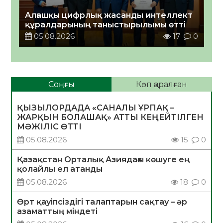
Алғашқы цифрлық жасанды интеллект
құралдарының таныстырылымы өтті
05.08.2026
17
0
Соңғы
Көп қаралған
ҚЫЗЫЛОРДАДА «САНАЛЫ ҰРПАҚ –
ЖАРҚЫН БОЛАШАҚ» АТТЫ КЕҢЕЙТІЛГЕН
МӘЖІЛІС ӨТТІ
05.08.2026
15
0
Қазақстан Орталық Азиядағы көшуге ең
қолайлы ел атанды
05.08.2026
18
0
Өрт қауіпсіздігі талаптарын сақтау – әр
азаматтың міндеті