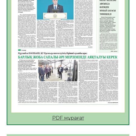
ҚҰРЫЛТАЙ САЙЛАУЫ – БІРЛІК ПЕН
ЖАУАПКЕРШІЛІККЕ БАСТАЙТЫН ҚАДАМ
05.08.2026
24
0
Мектептен – Ұлттық ұлан сапына
04.08.2026
34
0
Үкіметтік емес ұйымдарға арналған
сыйлықақы конкурсына өтінім қабылдау
басталды
04.08.2026
38
0
Үкіметте Президенттің отандық тауарды
қолдау жөніндегі тапсырмаларының
жүзеге асырылу барысы қаралуда
04.08.2026
37
0
PDF мұрағат
Жазғы лагерьде оқушылармен
профилактикалық кездесу өтті
04.08.2026
46
0