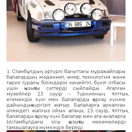
Стамбұлдың әртүрлі бағыттағы мұражайлары
балалардың мәдениет, өнер, технология және
тарих туралы білімдерін кеңейтіп, бүкіл отбасы
үшін қызықты сәттерді сыйлайды. Аталған
музейлер 23 сәуір – Түркияның Ұлттық
егемендік күні мен Балаларды қорғау күніне
дайындықжүргізіп жатыр. Балаларға арналған
әлемдегі жалғыз ойын алаңы, 23 сәуір, Ұлттық
балаларды қорғау күні балалар мен ата-аналарға
Ыстамбұлдағы осы қызықты мекемелерді
тамашалауға мүмкіндік береді.