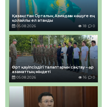
Қазақстан Орталық Азиядағы көшуге ең
қолайлы ел атанды
05.08.2026
18
0
Өрт қауіпсіздігі талаптарын сақтау – әр
азаматтың міндеті
05.08.2026
16
0