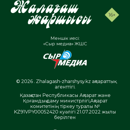
16+
Меншік иесі:
«Сыр медиа» ЖШС
© 2026 . Zhalagash-zharshysy.kz ақпараттық
агенттігі.
Қазақстан Республикасы Ақпарат және
Қоғамдық даму министрлігі,Ақпарат
комитетінің тіркеу туралы №
KZ91VPY00052420 куәлігі 21.07.2022 жылы
берілген