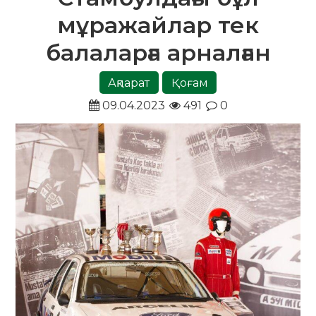
мұражайлар тек
балаларға арналған
Ақпарат
Қоғам
09.04.2023
491
0