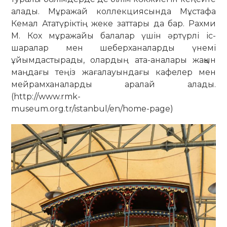
алады. Мұражай коллекциясында Мұстафа
Кемал Ататүріктің жеке заттары да бар. Рахми
М. Кох мұражайы балалар үшін әртүрлі іс-
шаралар мен шеберханаларды үнемі
ұйымдастырады, олардың ата-аналары жақын
маңдағы теңіз жағалауындағы кафелер мен
мейрамханаларды аралай алады.
(http://www.rmk-
museum.org.tr/istanbul/en/home-page)