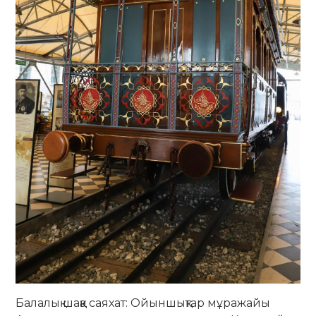
Балалық шаққа саяхат: Ойыншықтар мұражайы