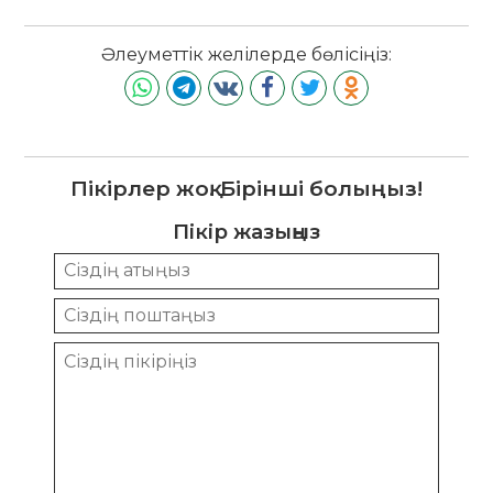
Әлеуметтік желілерде бөлісіңіз:
Пікірлер жоқ. Бірінші болыңыз!
Пікір жазыңыз