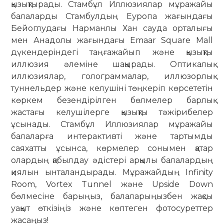
қызықтырады. Стамбұл Иллюзиялар мұражайы
балаларды Стамбулдың Еуропа жағындағы
Бейоглудағы Нарманлы Хан сауда орталығы
мен Анадолы жағындағы Emaar Square Mall
дүкендеріндегі таңғажайып және қызықты
иллюзия әлеміне шақырады. Оптикалық
иллюзиялар, голограммалар, иллюзорлық
туннельдер және келушіні төңкеріп көрсететін
көркем безендірілген бөлмелер барлық
жастағы келушілерге қызықты тәжірибелер
ұсынады. Стамбұл Иллюзиялар мұражайы
балаларға интерактивті және тартымды
саяхатты ұсынса, көрмелер сонымен қатар
олардың қабылдау әдістері арқылы балалардың
қиялын ынталандырады. Мұражайдың Infinity
Room, Vortex Tunnel және Upside Down
бөлмесіне барыңыз, балаларыңызбен жақсы
уақыт өткізіңіз және көптеген фотосуреттер
жасаңыз!