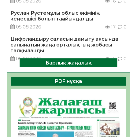
05.08.2026
16
0
Руслан Рүстемұлы облыс әкімінің
кеңесшісі болып тағайындалды
05.08.2026
17
0
Цифрландыру саласын дамыту аясында
салынатын жаңа орталықтың жобасы
талқыланды
05.08.2026
17
0
Барлық жаңалық
Алғашқы цифрлық жасанды интеллект
құралдарының таныстырылымы өтті
PDF нұсқа
05.08.2026
17
0
Қазақстандықтардың 72,3%-ы жаңа
Құрылтай үшін дауыс беруге дайын
05.08.2026
18
0
ӘРБІР ДАУЫС – ҚОҒАМ ДАМУЫНА
ҚОСЫЛҒАН ҮЛЕС
05.08.2026
25
0