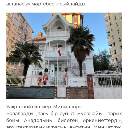
астанасы» мәртебесін сыйлайды.
Уақыт тоқтайтын жер: Миниатюрк
Балалардың тағы бір сүйікті мұражайы – тарих
бойы Анадолыны билеген өркениеттердің
архитектуралық мұрасын қамтитын Миниатурк.