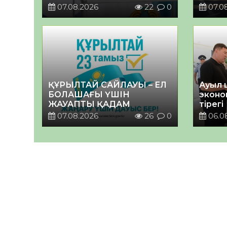
07.08.2026
22
0
07.0
ҚҰРЫЛТАЙ САЙЛАУЫ – ЕЛ
Ауыл 
БОЛАШАҒЫ ҮШІН
эконо
ЖАУАПТЫ ҚАДАМ
тірегі
07.08.2026
26
0
06.0