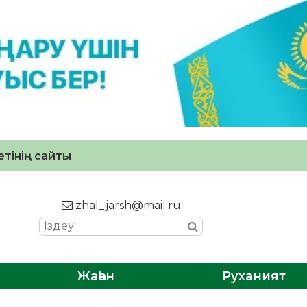
тінің сайты
zhal_jarsh@mail.ru
Жаһан
Руханият