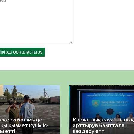
әскери бөлімінде
Қаржылық сауаттылы
қы қызмет күні» іс-
арттыруға бағытталған
ы өтті
кездесу өтті