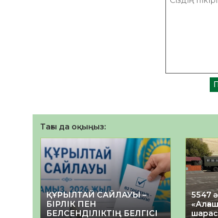
Тағы да оқыңыз:
ҚҰРЫЛТАЙ САЙЛАУЫ –
5547 
БІРЛІК ПЕН
«Алғаш
БЕЛСЕНДІЛІКТІҢ БЕЛГІСІ
шарас