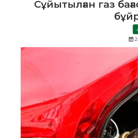
Сұйытылған газ бағ
бұй
2