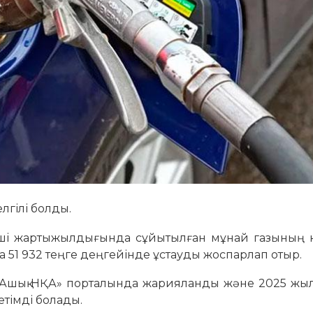
лгілі болды.
нші жартыжылдығында сұйытылған мұнай газының 
 51 932 теңге деңгейінде ұстауды жоспарлап отыр.
шін «Ашық НҚА» порталында жарияланды және 2025 ж
етімді болады.