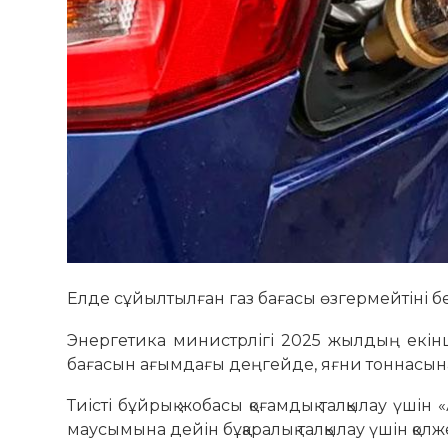
Елде сұйылтылған газ бағасы өзгермейтіні бе
Энергетика министрлігі 2025 жылдың екі
бағасын ағымдағы деңгейде, яғни тоннасына
Тиісті бұйрық жобасы қоғамдық талқылау ү
маусымына дейін бұқаралық талқылау үшін қолж