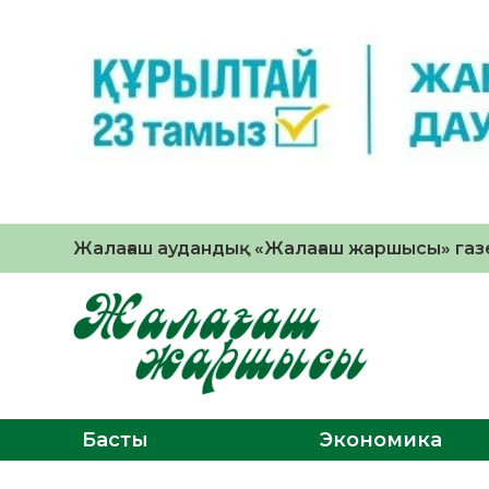
Жалағаш аудандық «Жалағаш жаршысы» газе
Басты
Экономика