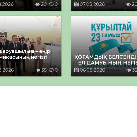
8.2026
20
0
07.08.2026
2
шаруашылығы – өңір
микасының негізгі
ҚОҒАМДЫҚ БЕЛСЕНДІ
– ЕЛ ДАМУЫНЫҢ НЕГІ
8.2026
35
0
06.08.2026
3