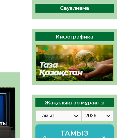
сақтау – әр азаматтың
міндеті
Сауалнама
05.08.2026
46
0
Руслан Рүстемұлы облыс
әкімінің кеңесшісі болып
Инфографика
тағайындалды
05.08.2026
44
0
Жаңалықтар мұрағаты
қты
ТАМЫЗ
«
»