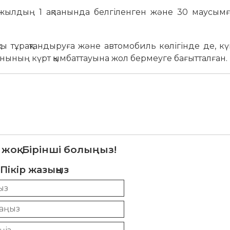
5 жылдың 1 ақпанында белгіленген және 30 маусымғ
ы тұрақтандыруға және автомобиль көлігінде де, кү
нының күрт қымбаттауына жол бермеуге бағытталған.
 жоқ. Бірінші болыңыз!
Пікір жазыңыз