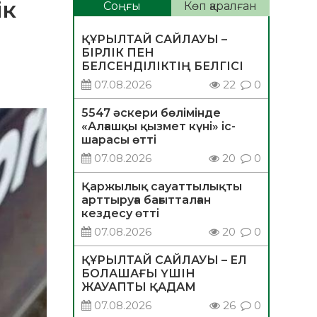
ік
Соңғы
Көп қаралған
ҚҰРЫЛТАЙ САЙЛАУЫ –
БІРЛІК ПЕН
БЕЛСЕНДІЛІКТІҢ БЕЛГІСІ
07.08.2026
22
0
5547 әскери бөлімінде
«Алғашқы қызмет күні» іс-
шарасы өтті
07.08.2026
20
0
Қаржылық сауаттылықты
арттыруға бағытталған
кездесу өтті
07.08.2026
20
0
ҚҰРЫЛТАЙ САЙЛАУЫ – ЕЛ
БОЛАШАҒЫ ҮШІН
ЖАУАПТЫ ҚАДАМ
07.08.2026
26
0