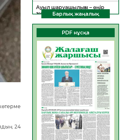
Ауыл шаруашылығы – өңір
экономикасының негізгі
Барлық жаңалық
тірегі
06.08.2026
35
0
PDF нұсқа
ҚОҒАМДЫҚ БЕЛСЕНДІЛІК –
ЕЛ ДАМУЫНЫҢ НЕГІЗІ
06.08.2026
32
0
ҚҰРЫЛТАЙ САЙЛАУЫ –
БОЛАШАҚҚА БАСТАР
ЖАУАПТЫ ТАҢДАУ
06.08.2026
35
0
Инфекциялық ауруларға
қарсы иммундау
көтерме
жұмыстарының тиімділігі
06.08.2026
36
0
ылдың 24
Көкжөтел ауруы туралы
06.08.2026
33
0