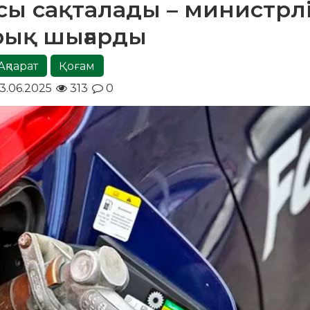
асы сақталады – министрл
рық шығарды
Ақпарат
Қоғам
3.06.2025
313
0