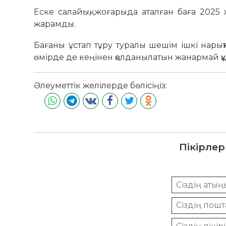
Еске салайық, жоғарыда аталған баға 202
жарамды.
Бағаны ұстап тұру туралы шешім ішкі нарықт
өмірде де кеңінен қолданылатын жанармай құ
Әлеуметтік желілерде бөлісіңіз:
Пікірлер