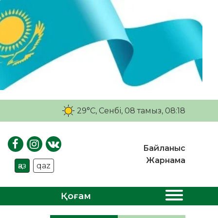
29°C
, Сенбі, 08 тамыз, 08:18
Байланыс
Жарнама
қаз
qaz
Қоғам