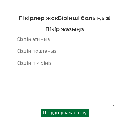
Пікірлер жоқ. Бірінші болыңыз!
Пікір жазыңыз