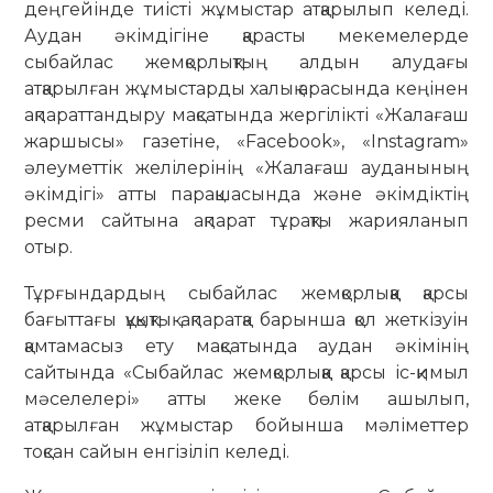
деңгейінде тиісті жұмыстар атқарылып келеді.
Аудан әкімдігіне қарасты мекемелерде
сыбайлас жемқорлықтың алдын алудағы
атқарылған жұмыстарды халық арасында кеңінен
ақпараттандыру мақсатында жергілікті «Жалағаш
жаршысы» газетіне, «Facebook», «Instagram»
әлеуметтік желілерінің «Жалағаш ауданының
әкімдігі» атты парақшасында және әкімдіктің
ресми сайтына ақпарат тұрақты жарияланып
отыр.
Тұрғындардың сыбайлас жемқорлыққа қарсы
бағыттағы құқықтық ақпаратқа барынша қол жеткізуін
қамтамасыз ету мақсатында аудан әкімінің
сайтында «Сыбайлас жемқорлыққа қарсы іс-қимыл
мәселелері» атты жеке бөлім ашылып,
атқарылған жұмыстар бойынша мәліметтер
тоқсан сайын енгізіліп келеді.