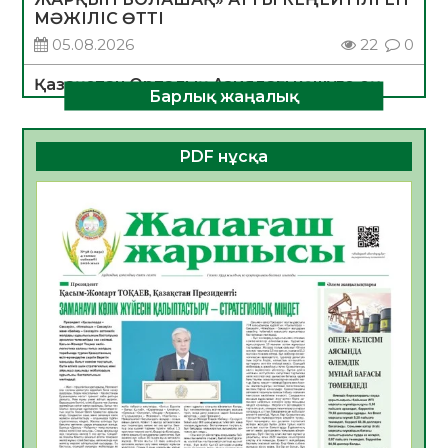
МӘЖІЛІС ӨТТІ
05.08.2026
22
0
Қазақстан Орталық Азиядағы көшуге ең
Барлық жаңалық
қолайлы ел атанды
05.08.2026
26
0
PDF нұсқа
Өрт қауіпсіздігі талаптарын сақтау – әр
азаматтың міндеті
05.08.2026
26
0
Руслан Рүстемұлы облыс әкімінің
кеңесшісі болып тағайындалды
05.08.2026
22
0
Цифрландыру саласын дамыту аясында
салынатын жаңа орталықтың жобасы
талқыланды
05.08.2026
21
0
Алғашқы цифрлық жасанды интеллект