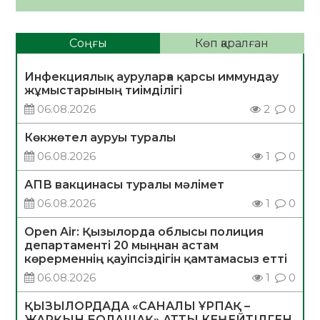
Соңғы
Көп қаралған
Инфекциялық ауруларға қарсы иммундау
жұмыстарының тиімділігі
06.08.2026
2
0
Көкжөтел ауруы туралы
06.08.2026
1
0
АПВ вакцинасы туралы мәлімет
06.08.2026
1
0
Open Air: Қызылорда облысы полиция
департаменті 20 мыңнан астам
көрерменнің қауіпсіздігін қамтамасыз етті
06.08.2026
1
0
ҚЫЗЫЛОРДАДА «САНАЛЫ ҰРПАҚ –
ЖАРҚЫН БОЛАШАҚ» АТТЫ КЕҢЕЙТІЛГЕН