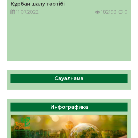
Құрбан шалу тәртібі
04.08.2026
44
0
11.07.2022
182193
0
Сауалнама
Инфографика