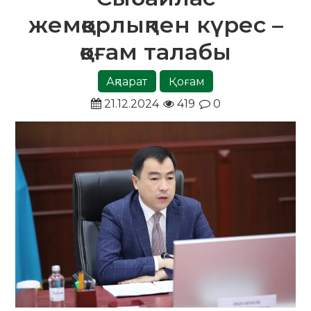
жемқорлықпен күрес –
қоғам талабы
Ақпарат
Қоғам
21.12.2024
419
0