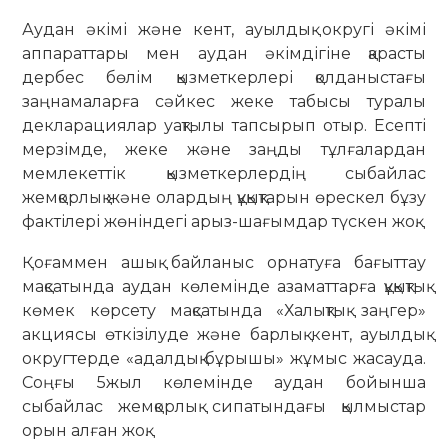
Аудан әкімі және кент, ауылдық округі әкімі
аппараттары мен аудан әкімдігіне қарасты
дербес бөлім қызметкерлері қолданыстағы
заңнамаларға сәйкес жеке табысы туралы
декларациялар уақтылы тапсырып отыр. Есепті
мерзімде, жеке және заңды тұлғалардан
мемлекеттік қызметкерлердің сыбайлас
жемқорлық және олардың құқықтарын өрескел бұзу
фактілері жөніндегі арыз-шағымдар түскен жоқ.
Қоғаммен ашық байланыс орнатуға бағыттау
мақсатында аудан көлемінде азаматтарға құқықтық
көмек көрсету мақсатында «Халықтық заңгер»
акциясы өткізілуде және барлық кент, ауылдық
округтерде «адалдық бұрышы» жұмыс жасауда.
Соңғы 5жыл көлемінде аудан бойынша
сыбайлас жемқорлық сипатындағы қылмыстар
орын алған жоқ.