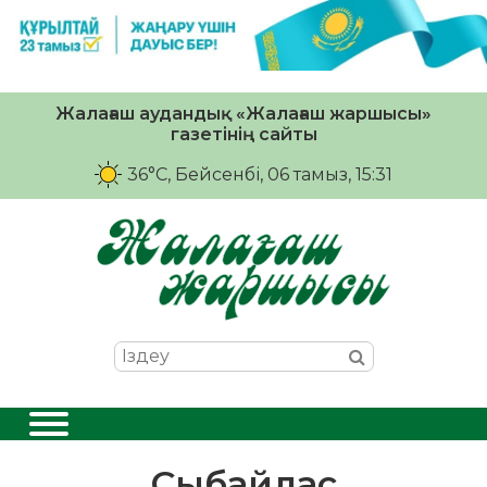
Жалағаш аудандық «Жалағаш жаршысы»
газетінің сайты
36°C
, Бейсенбі, 06 тамыз, 15:31
Сыбайлас