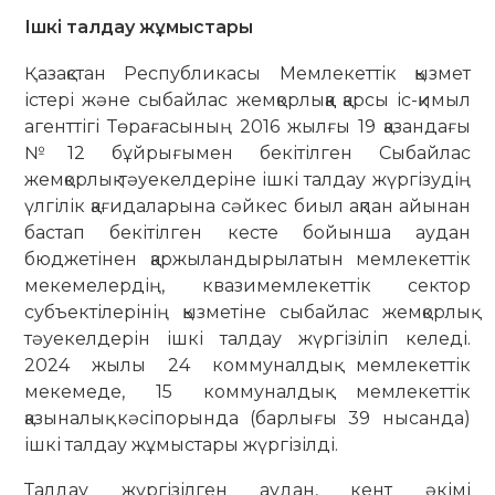
Ішкі талдау жұмыстары
Қазақстан Республикасы Мемлекеттік қызмет
істері және сыбайлас жемқорлыққа қарсы іс-қимыл
агенттігі Төрағасының 2016 жылғы 19 қазандағы
№12 бұйрығымен бекітілген Сыбайлас
жемқорлық тәуекелдеріне ішкі талдау жүргізудің
үлгілік қағидаларына сәйкес биыл ақпан айынан
бастап бекітілген кесте бойынша аудан
бюджетінен қаржыландырылатын мемлекеттік
мекемелердің, квазимемлекеттік сектор
субъектілерінің қызметіне сыбайлас жемқорлық
тәуекелдерін ішкі талдау жүргізіліп келеді.
2024 жылы 24 коммуналдық мемлекеттік
мекемеде, 15 коммуналдық мемлекеттік
қазыналық кәсіпорында (барлығы 39 нысанда)
ішкі талдау жұмыстары жүргізілді.
Талдау жүргізілген аудан, кент әкімі