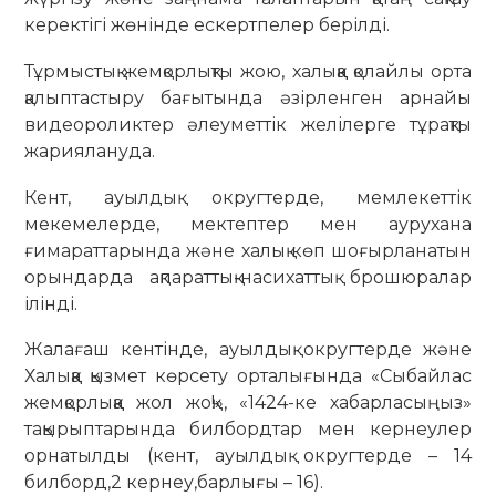
керектігі жөнінде ескертпелер берілді.
Тұрмыстық жемқорлықты жою, халыққа қолайлы орта
қалыптастыру бағытында әзірленген арнайы
видеороликтер әлеуметтік желілерге тұрақты
жариялануда.
Кент, ауылдық округтерде, мемлекеттік
мекемелерде, мектептер мен аурухана
ғимараттарында және халық көп шоғырланатын
орындарда ақпараттық-насихаттық брошюралар
ілінді.
Жалағаш кентінде, ауылдық округтерде және
Халыққа қызмет көрсету орталығында «Сыбайлас
жемқорлыққа жол жоқ!», «1424-ке хабарласыңыз»
тақырыптарында билбордтар мен кернеулер
орнатылды (кент, ауылдық округтерде – 14
билборд,2 кернеу,барлығы – 16).