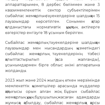
аппараттарымен, 8 дербес бөліммен және 3
квазимемлекеттік сектор субъектілерімен
сыбайлас жемқорлық тәуекелдеріне шалдыққан 15
лауазымдар көрсетілген. Сонымен қатар
қолданыстағы нормативтік құқықтық актілерге
өзгерістер енгізуге 18 ұсыным берілген.
Сыбайлас жемқорлық тәуекелдеріне шалдыққан
лауазымдар мен нысандардың қызметіндегі
сыбайлас жемқорлық тәуекелдерінің тізбесі
қалыптастырылып (қоса жалғанды),
ұсынымдармен бірге облыс әкімі аппаратына
жолданды.
2023 жыл және 2024 жылдың өткен мерзімінде
мемлекеттік қызметшілер арасында мүдделер
қақтығысы орын алған жоқ. Бұрын сыбайлас
жемқорлық құқық бұзушылық жасаған адамдарды
жұмысқа қабылдау, сыбайлас жемқорлыққа қарсы