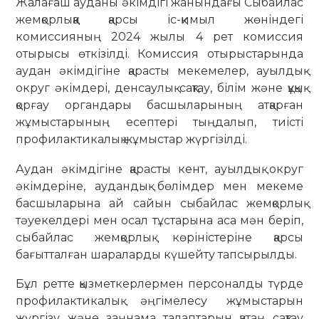
Жалағаш ауданы әкімдігі жанындағы Сыбайлас
жемқорлыққа қарсы іс-қимыл жөніндегі
комиссияның 2024 жылы 4 рет комиссия
отырысы өткізілді. Комиссия отырыстарында
аудан әкімдігіне қарасты мекемелер, ауылдық
округ әкімдері, денсаулық сақтау, білім және құқық
қорғау органдары басшыларының атқарған
жұмыстарының есептері тыңдалып, тиісті
профилактикалық жұмыстар жүргізілді.
Аудан әкімдігіне қарасты кент, ауылдық округ
әкімдеріне, аудандық бөлімдер мен мекеме
басшыларына ай сайын сыбайлас жемқорлық
тәуекелдері мен осал тұстарына аса мән беріп,
сыбайлас жемқорлық көріністеріне қарсы
бағытталған шараларды күшейту тапсырылды.
Бұл ретте қызметкерлермен персоналды түрде
профилактикалық әңгімелесу жұмыстарын
жүргізу және заңнама талаптарын қатаң сақтау