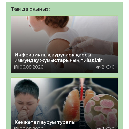
Тағы да оқыңыз:
Инфекциялық ауруларға қарсы
иммундау жұмыстарының тиімділігі
06.08.2026
2
0
Көкжөтел ауруы туралы
06.08.2026
1
0