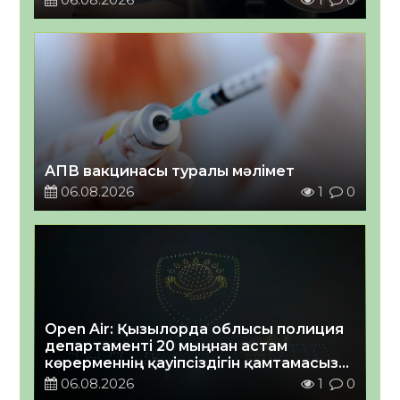
АПВ вакцинасы туралы мәлімет
06.08.2026
1
0
Open Air: Қызылорда облысы полиция
департаменті 20 мыңнан астам
көрерменнің қауіпсіздігін қамтамасыз
етті
06.08.2026
1
0