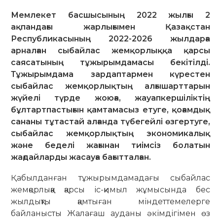
Мемлекет басшысының 2022 жылғы 2
ақпандағы жарлығымен Қазақстан
Республикасының 2022-2026 жылдарға
арналған сыбайлас жемқорлыққа қарсы
саясатының тұжырымдамасы бекітілді.
Тұжырымдама зардаптармен күрестен
сыбайлас жемқорлықтың алғышарттарын
жүйелі түрде жоюға, жауапкершіліктің
бұлтартпастығын қамтамасыз етуге, қоғамдық
сананы тұтастай алғанда түбегейлі өзгертуге,
сыбайлас жемқорлықтың экономикалық
және беделі жағынан тиімсіз болатын
жағдайларды жасауға бағытталған.
Қабылданған тұжырымдамадағы сыбайлас
жемқорлыққа қарсы іс-қимыл жұмысында бес
жылдықты қамтыған міндеттемелерге
байланысты Жалағаш ауданы әкімдігімен өз