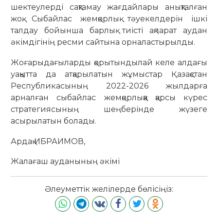
шектеулерді сақтамау жағдайлары анықталған
жоқ. Сыбайлас жемқорлық тәуекелдерін ішкі
талдау бойынша барлық тиісті ақпарат аудан
әкімдігінің ресми сайтына орналастырылды.
Жоғарыдағыларды қорытындылай келе алдағы
уақытта да атқарылатын жұмыстар Қазақстан
Республикасының 2022-2026 жылдарға
арналған сыбайлас жемқорлыққа қарсы күрес
стратегиясының шеңберінде жүзеге
асырылатын болады.
Ардақ ИБРАИМОВ,
Жалағаш ауданының әкімі
Әлеуметтік желілерде бөлісіңіз: