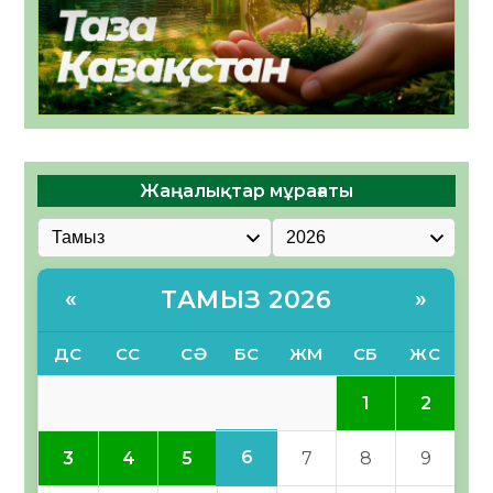
Жаңалықтар мұрағаты
ТАМЫЗ 2026
«
»
ДС
СС
СӘ
БС
ЖМ
СБ
ЖС
1
2
6
3
4
5
7
8
9