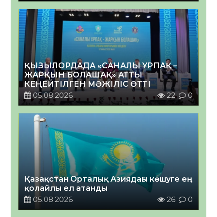
ҚЫЗЫЛОРДАДА «САНАЛЫ ҰРПАҚ –
ЖАРҚЫН БОЛАШАҚ» АТТЫ
КЕҢЕЙТІЛГЕН МӘЖІЛІС ӨТТІ
05.08.2026
22
0
Қазақстан Орталық Азиядағы көшуге ең
қолайлы ел атанды
05.08.2026
26
0