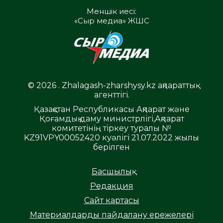
Меншік иесі:
«Сыр медиа» ЖШС
© 2026 . Zhalagash-zharshysy.kz ақпараттық
агенттігі.
Қазақстан Республикасы Ақпарат және
Қоғамдық даму министрлігі,Ақпарат
комитетінің тіркеу туралы №
KZ91VPY00052420 куәлігі 21.07.2022 жылы
берілген
Басшылық
Редакция
Сайт картасы
Материалдарды пайдалану ережелері