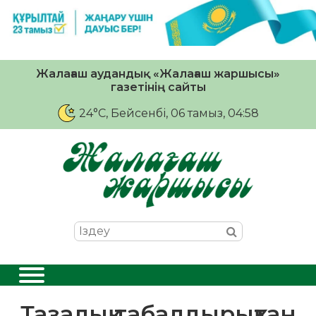
Жалағаш аудандық «Жалағаш жаршысы»
газетінің сайты
24°C
, Бейсенбі, 06 тамыз, 04:58
Тазалық табалдырықтан