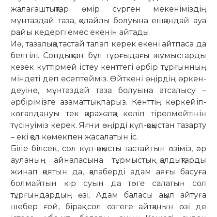
жалағаштықтар өмір сүрген мекеніміздің
мұнтаздай та­за, қолайлы болуына ешқандай ауа
райы кедергі емес екенін айтады.
Иә, та­залыққа тастай талап керек екені айтпаса да
белгілі. Сондықтан бұл тұр­ғыдағы жұмыстарды
кезек күттірмей істеу кенттегі әрбір тұрғынның
міндеті деп есептейміз. Өйткені өңірдің өркен­
деуіне, мұнтаздай таза болуына ат­са­лысу –
әрбірімізге азаматтық парыз. Кент­тің көркейіп-
көгалдануы тек қа­ражатқа келіп тірелмейтінін
түсі­нуіміз керек. Яғни өңірді күл-қоқыстан тазарту
– екі қол көмекпен жасалатын іс.
Біле білсек, сол күл-қоқысты тас­тайтын өзіміз, әр
ауланың айналасына тұрмыстық қалдықтарды
жинап қоятын да, қалаберді адам аяғы басуға
бол­майтын кір суын да төге салатын сол
тұрғындардың өзі. Адам баласы ақыл айтуға
шебер ғой, бірақ сол өз­геге айтқанын өзі де