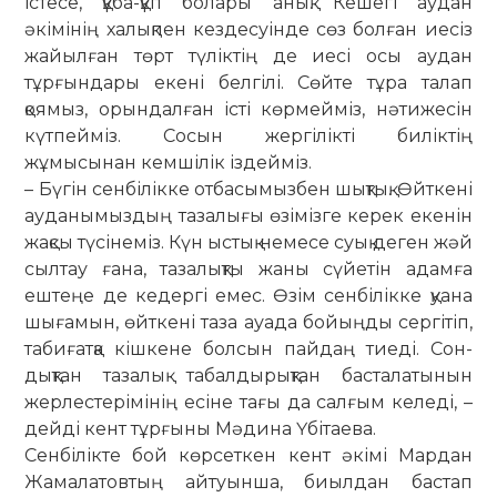
істесе, құба-құп бо­лары анық. Кешегі аудан
әкімінің ха­лықпен кездесуінде сөз болған иесіз
жайылған төрт түліктің де иесі осы ау­дан
тұрғындары екені белгілі. Сөйте тұра талап
қоямыз, орындалған істі көр­мейміз, нәтижесін
күтпейміз. Сосын жергілікті биліктің
жұмысынан кемшілік іздейміз.
– Бүгін сенбілікке отбасымызбен шық­тық. Өйткені
ауданымыздың таза­лығы өзімізге керек екенін
жақсы түсі­неміз. Күн ыстық немесе суық деген жәй
сылтау ғана, тазалықты жаны сүйе­тін адамға
ештеңе де кедергі емес. Өзім сенбілікке қуана
шығамын, өйт­кені таза ауада бойыңды сергітіп,
таби­ғатқа кішкене болсын пайдаң тиеді. Сон­
дықтан тазалық табалдырықтан бас­талатынын
жерлестерімінің есіне тағы да салғым келеді, –
дейді кент тұрғыны Мәдина Үбітаева.
Сенбілікте бой көрсеткен кент әкімі Мардан
Жамалатовтың айтуынша, биыл­­дан бастап