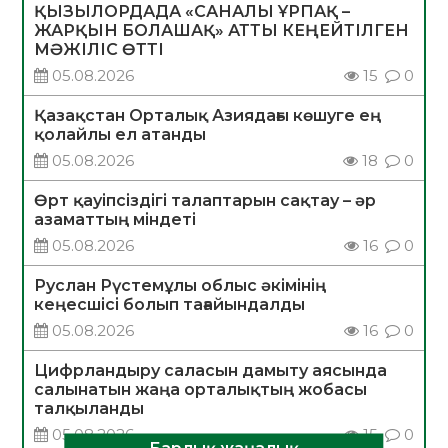
ҚЫЗЫЛОРДАДА «САНАЛЫ ҰРПАҚ –
ЖАРҚЫН БОЛАШАҚ» АТТЫ КЕҢЕЙТІЛГЕН
МӘЖІЛІС ӨТТІ
05.08.2026
15
0
Қазақстан Орталық Азиядағы көшуге ең
қолайлы ел атанды
05.08.2026
18
0
Өрт қауіпсіздігі талаптарын сақтау – әр
азаматтың міндеті
05.08.2026
16
0
Руслан Рүстемұлы облыс әкімінің
кеңесшісі болып тағайындалды
05.08.2026
16
0
Цифрландыру саласын дамыту аясында
салынатын жаңа орталықтың жобасы
талқыланды
05.08.2026
15
0
Барлық жаңалық