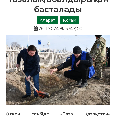
басталады
Ақпарат
Қоғам
26.11.2024
574
0
Өткен сенбіде «Таза Қазақстан»