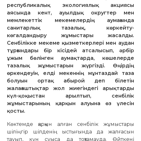
республикалық экологиялық акциясы
аясында кент, ауылдық округтер мен
мемлекеттік мекемелердің аумағында
санитарлық тазалық, көркейту-
көгалдандыру жұмыстары жасалды.
Сенбілікке мекеме қызметкерлері мен аудан
тұрғындары бір кісідей атсалысып, әрбір
ұжым бөлінген аумақтарда, көшелерде
тазалық жұмыстарын жүргізді. Өңірдің
өркендеуін, елді мекеннің мұнтаздай таза
болуын ортақ абырой деп білетін
жалағаштықтар жол жиегіндегі арықтарды
күл-қоқыстан арылтып, сенбілік
жұмыстарының қарқын алуына өз үлесін
қосты.
Көктемде қарқын алған сенбілік жұ­мыстары
шіліңгір шілденің ысты­ғын­да да жалғасын
тауып, күн суыса да тоқтамауда. Өйткені