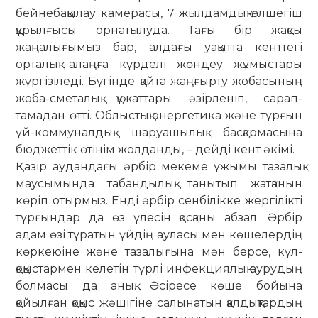
бейне­ба­қылау камерасы, 7 жылдамдық өл­шегіш
құрылғысы орнатылуда. Тағы бір жақсы
жаңалығымыз бар, алдағы уақытта кенттегі
орталық алаңға күр­делі жөндеу жұмыстары
жүргізіледі. Бү­гінде қайта жаңғырту жобасының
жоба-сметалық құжаттары әзірленіп, са­рап­
тамадан өтті. Облыстық энергетика және тұрғын
үй-коммуналдық шаруа­шылық басқармасына
бюджеттік өтінім жолданды, – дейді кент әкімі.
Қазір аудандағы әрбір мекеме ұжымы тазалық
маусымында табан­ды­лық танытып жатқанын
көріп отырмыз. Енді әрбір сенбілікке жергілікті
тұр­ғындар да өз үлесін қосқаны аб­зал. Әрбір
адам өзі тұратын үйдің ауласы мен көшелердің
көркеюіне және та­за­лығына мән берсе, күл-
қоқыс­тармен ке­летін түрлі инфекциялық аурудың
болмасы да анық. Әсіресе көше бойына
қойылған қоқыс жәшігіне салынатын қал­дықтардың