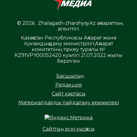
© 2026 . Zhalagash-zharshysy.kz ақпараттық
агенттігі.
Қазақстан Республикасы Ақпарат және
Қоғамдық даму министрлігі,Ақпарат
комитетінің тіркеу туралы №
KZ91VPY00052420 куәлігі 21.07.2022 жылы
берілген
Басшылық
Редакция
Сайт картасы
Материалдарды пайдалану ережелері
Сайттың ескі нұсқасы