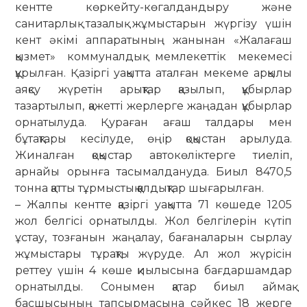
кентте көркейту-көгал­дан­дыру және
санитарлық тазалық жұ­мыстарын жүргізу үшін
кент әкімі аппа­ратының жанынан «Жалағаш
қызмет» коммуналдық мемлекеттік мекемесі
құрылған. Қазіргі уақытта аталған ме­кеме арқылы
аяқсу жүретін арықтар қазылып, құбырлар
тазартылып, қа­жетті жерлерге жаңадан құбырлар
орнатылуда. Қураған ағаш талдары мен
бұтақтары кесілуде, өңір қоқыстан арылуда.
Жиналған қоқыстар авто­көліктерге тиеліп,
арнайы орынға тасы­малдануда. Биыл 8470,5
тонна қатты тұрмыстық қалдықтар шы­ғарылған.
– Жалпы кентте қазіргі уақытта 71 көшеде 1205
жол белгісі орнатылды. Жол белгілерін күтіп
ұстау, тозғанын жаңалау, бағаналарын сырлау
жұмыс­тары тұрақты жүруде. Ал жол жүрісін
реттеу үшін 4 көше қиылысына бағдар­шамдар
орнатылды. Сонымен қатар биыл аймақ
басшысының тап­сырмасына сәйкес 18 жерге