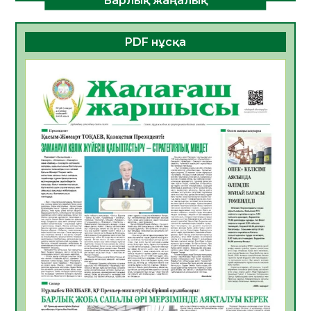
Алғашқы цифрлық жасанды интеллект
құралдарының таныстырылымы өтті
PDF нұсқа
05.08.2026
16
0
Қазақстандықтардың 72,3%-ы жаңа
Құрылтай үшін дауыс беруге дайын
05.08.2026
17
0
ӘРБІР ДАУЫС – ҚОҒАМ ДАМУЫНА
ҚОСЫЛҒАН ҮЛЕС
05.08.2026
24
0
ҚҰРЫЛТАЙ САЙЛАУЫ – БІРЛІК ПЕН
ЖАУАПКЕРШІЛІККЕ БАСТАЙТЫН ҚАДАМ
05.08.2026
22
0
Мектептен – Ұлттық ұлан сапына
04.08.2026
34
0
Үкіметтік емес ұйымдарға арналған