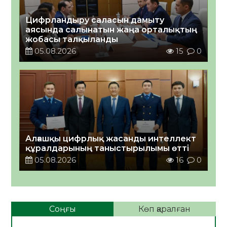
Цифрландыру саласын дамыту
аясында салынатын жаңа орталықтың
жобасы талқыланды
05.08.2026
15
0
Алғашқы цифрлық жасанды интеллект
құралдарының таныстырылымы өтті
05.08.2026
16
0
Соңғы
Көп қаралған