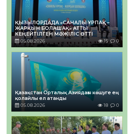
ҚЫЗЫЛОРДАДА «САНАЛЫ ҰРПАҚ –
ЖАРҚЫН БОЛАШАҚ» АТТЫ
КЕҢЕЙТІЛГЕН МӘЖІЛІС ӨТТІ
05.08.2026
15
0
Қазақстан Орталық Азиядағы көшуге ең
қолайлы ел атанды
05.08.2026
18
0