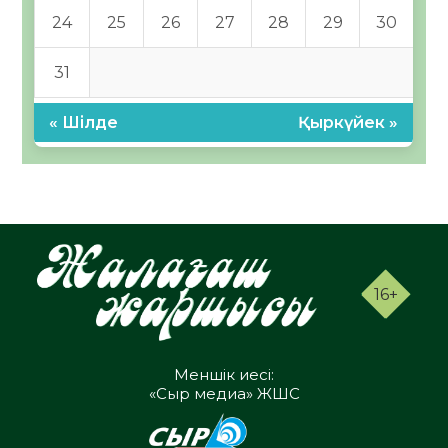
24
25
26
27
28
29
30
31
« Шілде
Қыркүйек »
16+
Меншік иесі:
«Сыр медиа» ЖШС