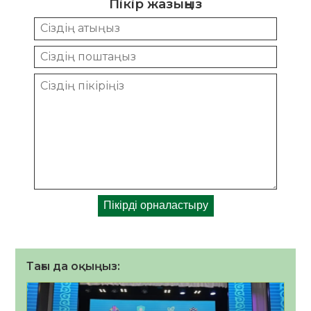
Пікір жазыңыз
Тағы да оқыңыз: