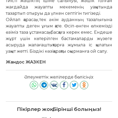
тиісті жәшіктің ішіне са­лынуы, жәшік толған
жағдайда жауапты мекеменің уақытында
тазартып отыруы да үлкен септігін тигізеді.
Ойлап қарасақ, тек әкім ауданның та­залығына
жауапты деген ұғым қате. Өсіп-өнген өлкемізді
өзіміз таза ұста­масақ, басқаға керек емес. Ен­деше
жұрт үшін көтерілген бас­та­ма­ларды жүзеге
асыруда жалағаш­тық­тарға жұ­мыла іс қылатын
уақыт жетті. Біздікі көзіқарақты оқырманға ой салу.
Жандос ЖАЗКЕН
Әлеуметтік желілерде бөлісіңіз:
Пікірлер жоқ. Бірінші болыңыз!