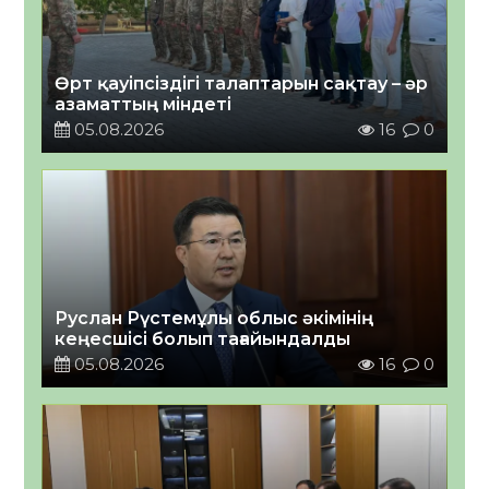
Өрт қауіпсіздігі талаптарын сақтау – әр
азаматтың міндеті
05.08.2026
16
0
Руслан Рүстемұлы облыс әкімінің
кеңесшісі болып тағайындалды
05.08.2026
16
0