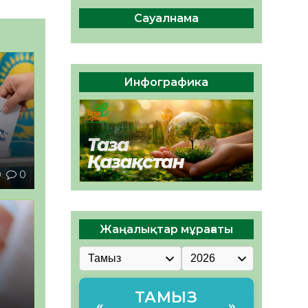
ы жаңа Құрылтай үшін дауыс
беруге дайын
Сауалнама
05.08.2026
32
0
ӘРБІР ДАУЫС – ҚОҒАМ
ДАМУЫНА ҚОСЫЛҒАН
Инфографика
ҮЛЕС
05.08.2026
39
0
–
0
0
Жаңалықтар мұрағаты
ы
ТАМЫЗ
«
»