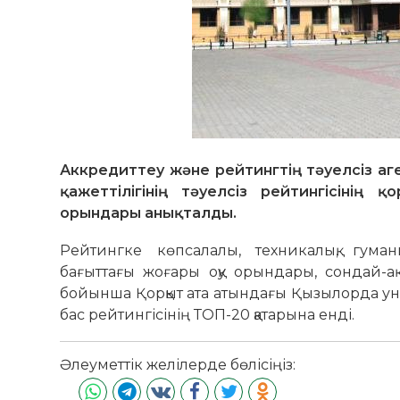
Аккредиттеу және рейтингтің тәуелсіз аге
қажеттілігінің тәуелсіз рейтингісінің
орындары анықталды.
Рейтингке көпсалалы, техникалық, гуман
бағыттағы жоғары оқу орындары, сондай-а
бойынша Қорқыт ата атындағы Қызылорда ун
бас рейтингісінің ТОП-20 қатарына енді.
Әлеуметтік желілерде бөлісіңіз: