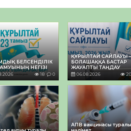
ҚҰРЫЛТАЙ САЙЛАУЫ 
МДЫҚ БЕЛСЕНДІЛІК
БОЛАШАҚҚА БАСТАР
ДАМУЫНЫҢ НЕГІЗІ
ЖАУАПТЫ ТАҢДАУ
8.2026
18
0
06.08.2026
2
АПВ вакцинасы турал
тел ауруы туралы
мәлімет