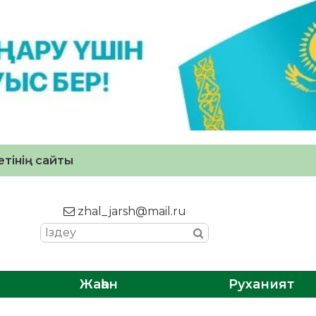
тінің сайты
zhal_jarsh@mail.ru
Жаһан
Руханият