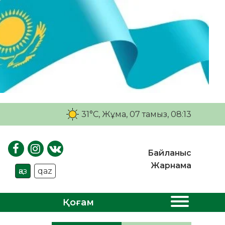
31°C
, Жұма, 07 тамыз, 08:13
Байланыс
Жарнама
қаз
qaz
Қоғам