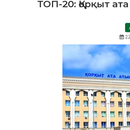
ТОП-20: Қорқыт ат
22