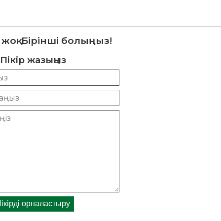
 жоқ. Бірінші болыңыз!
Пікір жазыңыз