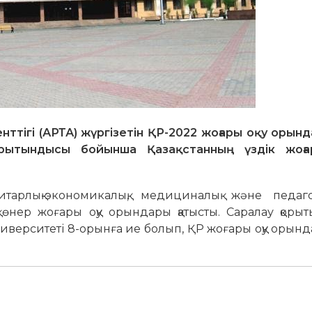
нттігі (АРТА) жүргізетін ҚР-2022 жоғары оқу оры
 қорытындысы бойынша Қазақстанның үздік жоғ
итарлық-экономикалық, медициналық және педаго
қ өнер жоғары оқу орындары қатысты. Саралау қоры
иверситеті 8-орынға ие болып, ҚР жоғары оқу оры