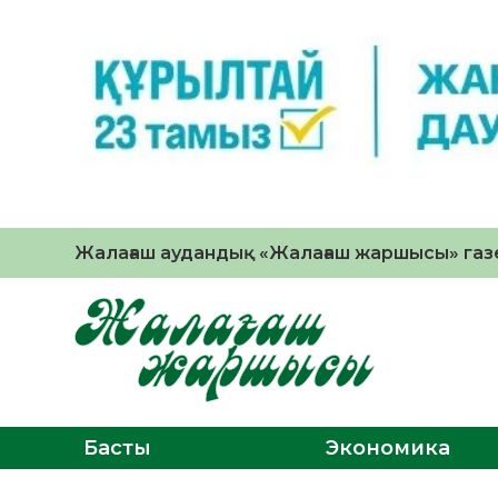
Жалағаш аудандық «Жалағаш жаршысы» газе
Басты
Экономика