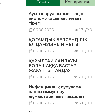
-
Соңғы
Көп қаралған
Ауыл шаруашылығы – өңір
экономикасының негізгі
тірегі
06.08.2026
17
0
ҚОҒАМДЫҚ БЕЛСЕНДІЛІК –
ЕЛ ДАМУЫНЫҢ НЕГІЗІ
06.08.2026
18
0
ҚҰРЫЛТАЙ САЙЛАУЫ –
БОЛАШАҚҚА БАСТАР
ЖАУАПТЫ ТАҢДАУ
06.08.2026
20
0
Инфекциялық ауруларға
қарсы иммундау
жұмыстарының тиімділігі
06.08.2026
21
0