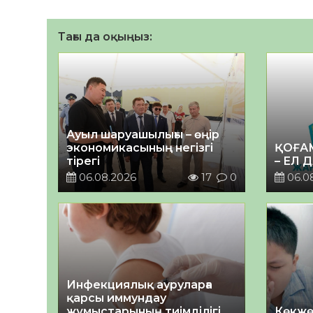
Тағы да оқыңыз:
Ауыл шаруашылығы – өңір
экономикасының негізгі
ҚОҒА
тірегі
– ЕЛ 
06.08.2026
17
0
06.0
Инфекциялық ауруларға
қарсы иммундау
жұмыстарының тиімділігі
Көкжө