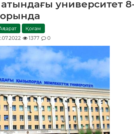
а атындағы университет 8
орында
Ақпарат
Қоғам
.07.2022
1377
0