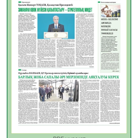
06.08.2026
45
0
Көкжөтел ауруы туралы
06.08.2026
41
0
АПВ вакцинасы туралы мәлімет
06.08.2026
40
0
Open Air: Қызылорда облысы полиция
департаменті 20 мыңнан астам
көрерменнің қауіпсіздігін қамтамасыз етті
06.08.2026
54
0
ҚЫЗЫЛОРДАДА «САНАЛЫ ҰРПАҚ –
ЖАРҚЫН БОЛАШАҚ» АТТЫ КЕҢЕЙТІЛГЕН
МӘЖІЛІС ӨТТІ
05.08.2026
54
0
Қазақстан Орталық Азиядағы көшуге ең
қолайлы ел атанды
05.08.2026
52
0