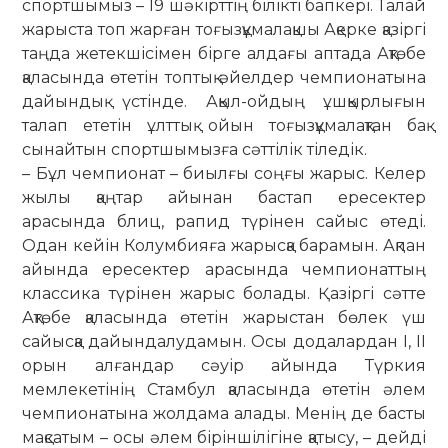
спортшымыз – 19 шәкірттің білікті бапкері. Талай
жарыста топ жарған тоғызқұмалақшы Ақерке қазіргі
таңда жетекшісімен бірге алдағы аптада Ақтөбе
қаласында өтетін топтық әйелдер чемпионатына
дайындық үстінде. Ақыл-ойдың ұшқырлығын
талап ететін ұлттық ойын тоғызқұмалақтан бақ
сынайтын спортшымызға сәттілік тіледік.
– Бұл чемпионат – биылғы соңғы жарыс. Келер
жылы қаңтар айынан бастап ересектер
арасында блиц, рапид түрінен сайыс өтеді.
Одан кейін Колумбияға жарысқа барамын. Ақпан
айында ересектер арасында чемпионаттың
классика түрінен жарыс болады. Қазіргі сәтте
Ақтөбе қаласында өтетін жарыстан бөлек үш
сайысқа дайындалудамын. Осы додалардан І, ІІ
орын алғандар сәуір айында Түркия
мемлекетінің Стамбул қаласында өтетін әлем
чемпионатына жолдама алады. Менің де басты
мақсатым – осы әлем біріншілігіне қатысу, – дейді