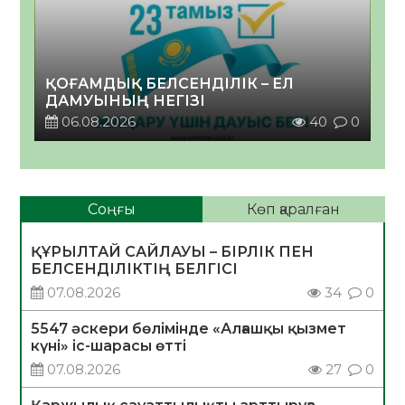
ҚОҒАМДЫҚ БЕЛСЕНДІЛІК – ЕЛ
ДАМУЫНЫҢ НЕГІЗІ
06.08.2026
40
0
Соңғы
Көп қаралған
ҚҰРЫЛТАЙ САЙЛАУЫ – БІРЛІК ПЕН
БЕЛСЕНДІЛІКТІҢ БЕЛГІСІ
07.08.2026
34
0
5547 әскери бөлімінде «Алғашқы қызмет
күні» іс-шарасы өтті
07.08.2026
27
0