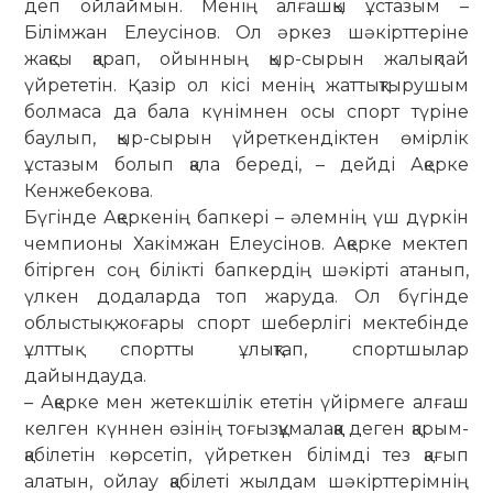
деп ойлаймын. Менің алғашқы ұстазым –
Білімжан Елеусінов. Ол әркез шәкірттеріне
жақсы қарап, ойынның қыр-сырын жалықпай
үйрететін. Қазір ол кісі менің жаттықтырушым
болмаса да бала күнімнен осы спорт түріне
баулып, қыр-сырын үйреткендіктен өмірлік
ұстазым болып қала береді, – дейді Ақерке
Кенжебекова.
Бүгінде Ақеркенің бапкері – әлемнің үш дүркін
чемпионы Хакімжан Елеусінов. Ақерке мектеп
бітірген соң білікті бапкердің шәкірті атанып,
үлкен додаларда топ жаруда. Ол бүгінде
облыстық жоғары спорт шеберлігі мектебінде
ұлттық спортты ұлықтап, спортшылар
дайындауда.
– Ақерке мен жетекшілік ететін үйірмеге алғаш
келген күннен өзінің тоғызқұмалаққа деген қарым-
қабілетін көрсетіп, үйреткен білімді тез қағып
алатын, ойлау қабілеті жылдам шәкірттерімнің