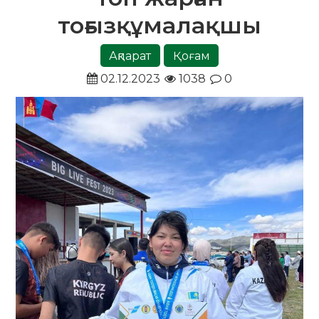
тоғызқұмалақшы
Ақпарат
Қоғам
02.12.2023
1038
0