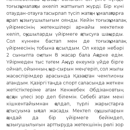
тоғызқұмалақты әкеліп жаттығып жүрді. Бір күні
отаудан-отауға тасырлап түсіп жатқан құмалақтарға
қарап қызығушылығым оянды. Кейін тоғызқұмалақ
үйірмесінің жетекшілері арнайы мектепке
келіп, оқушыларды үйірмеге қатысуға шақырды.
Сол күннен бастап мен де тоғызқұмалақ
үйірмесінің тобына қосылдым. Ол кезде небәрі
2 сыныпта оқитын 8 жасар бала Ақерке едім.
Үйірмеден тыс тәтем Ақнұр екеуміз үйде бірге
ойнап, ойынның қыр-сырын меңгеріп, сол жылы
жасөспірімдер арасында Қазақстан чемпионы
атандым. Қазіргі таңда спорт саласында жеткен
жетістіктеріме атам Кенжебек Әбдіхановтың
қосқан үлесі зор деп білемін. Себебі атам мені
кішкентайымнан қолдап, түрлі жарыстарға
қатысуыма ықпал жасады. Мектеп оқушыларын
қандай да бір үйірмеге бейімдеп,
қызығушылығын арттыруда жетекшінің рөлі зор