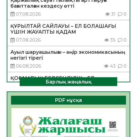
Қаржылық сауаттылықты арттыруға
бағытталған кездесу өтті
07.08.2026
31
0
ҚҰРЫЛТАЙ САЙЛАУЫ – ЕЛ БОЛАШАҒЫ
ҮШІН ЖАУАПТЫ ҚАДАМ
07.08.2026
35
0
Ауыл шаруашылығы – өңір экономикасының
негізгі тірегі
06.08.2026
43
0
ҚОҒАМДЫҚ БЕЛСЕНДІЛІК – ЕЛ
Барлық жаңалық
ДАМУЫНЫҢ НЕГІЗІ
06.08.2026
40
0
PDF нұсқа
ҚҰРЫЛТАЙ САЙЛАУЫ – БОЛАШАҚҚА
БАСТАР ЖАУАПТЫ ТАҢДАУ
06.08.2026
42
0
Инфекциялық ауруларға қарсы иммундау
жұмыстарының тиімділігі