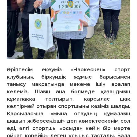
Әріптесім екеуміз «Наркескен» спорт
клубының біркүндік жұмыс барысымен
танысу мақсатында мекеме ішін аралап
келеміз. Шағын ғана бөлмеде қазандығын
құмалаққа толтырып, қарсылас шақ
келтірмей отырған спортшыны көзіміз шалды.
Қарсыласына «мына отаудың құмалағын
шашып жіберсеңізші» деп көмектескенім сол
еді, әлгі спортшы «осыдан кейін бір мәрте
ойнап көрейік» деген ұсыныс тастады. Бала