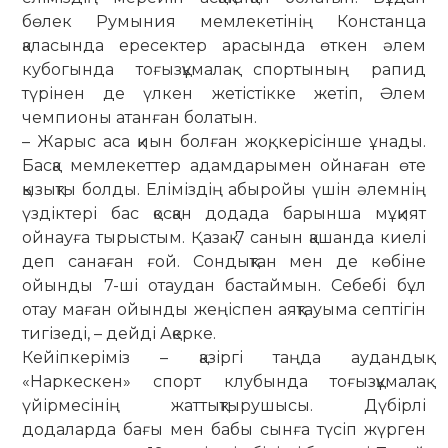
бөлек Румыния мемлекетінің Констанца
қаласында ересектер арасында өткен әлем
кубогында тоғызқұмалақ спортының рапид
түрінен де үлкен жетістікке жетіп, Әлем
чемпионы атанған болатын.
– Жарыс аса қиын болған жоқ, керісінше ұнады.
Басқа мемлекеттер адамдарымен ойнаған өте
қызықты болды. Еліміздің абыройы үшін әлемнің
үздіктері бас қосқан додада барынша мұқият
ойнауға тырыстым. Қазақ 7 санын қашанда киелі
деп санаған ғой. Сондықтан мен де көбіне
ойынды 7-ші отаудан бастаймын. Себебі бұл
отау маған ойынды жеңіспен аяқтауыма септігін
тигізеді, – дейді Ақерке.
Кейіпкеріміз – қазіргі таңда аудандық
«Наркескен» спорт клубында тоғызқұмалақ
үйірмесінің жаттықтырушысы. Дүбірлі
додаларда бағы мен бабы сынға түсіп жүрген