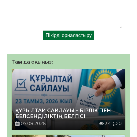
Тағы да оқыңыз:
ҚҰРЫЛТАЙ САЙЛАУЫ – БІРЛІК ПЕН
БЕЛСЕНДІЛІКТІҢ БЕЛГІСІ
07.08.2026
34
0