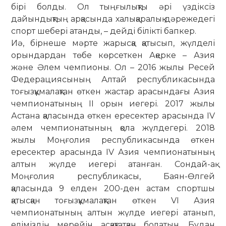
бірі болды. Ол тыңғылықты әрі үздіксіз
дайындықтың арқасында халықаралық дәрежедегі
спорт шебері атанды, – дейді білікті бапкер.
Иә, бірнеше мәрте жарысқа қатысып, жүлделі
орындардан төбе көрсеткен Ақерке – Азия
және Әлем чемпионы. Ол – 2016 жылы Ресей
Федерациясының Алтай республикасында
тоғызқұмалақтан өткен жастар арасындағы Азия
чемпионатының ІІ орын иегері. 2017 жылы
Астана қаласында өткен ересектер арасында IV
әлем чемпионатының қола жүлдегері. 2018
жылы Моңғолия республикасында өткен
ересектер арасында IV Азия чемпионатының
алтын жүлде иегері атанған. Сондай-ақ
Моңғолия республикасы, Баян-Өлгей
қаласында 9 елден 200-ден астам спортшы
қатысқан тоғызқұмалақтан өткен VI Азия
чемпионатының алтын жүлде иегері атанып,
еліміздің мерейін асқақтатқан болатын. Бұдан