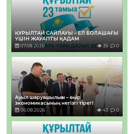
ҚҰРЫЛТАЙ САЙЛАУЫ – ЕЛ БОЛАШАҒЫ
ҮШІН ЖАУАПТЫ ҚАДАМ
07.08.2026
35
0
Ауыл шаруашылығы – өңір
экономикасының негізгі тірегі
06.08.2026
43
0