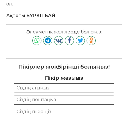
ол.
Ақтоты БҮРКІТБАЙ
Әлеуметтік желілерде бөлісіңіз:
Пікірлер жоқ. Бірінші болыңыз!
Пікір жазыңыз