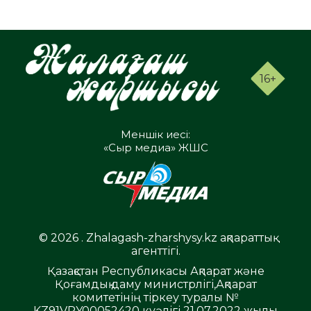
16+
Меншік иесі:
«Сыр медиа» ЖШС
© 2026 . Zhalagash-zharshysy.kz ақпараттық
агенттігі.
Қазақстан Республикасы Ақпарат және
Қоғамдық даму министрлігі,Ақпарат
комитетінің тіркеу туралы №
KZ91VPY00052420 куәлігі 21.07.2022 жылы