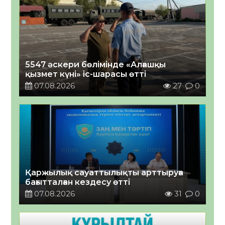
5547 әскери бөлімінде «Алғашқы
қызмет күні» іс-шарасы өтті
07.08.2026
27
0
Қаржылық сауаттылықты арттыруға
бағытталған кездесу өтті
07.08.2026
31
0