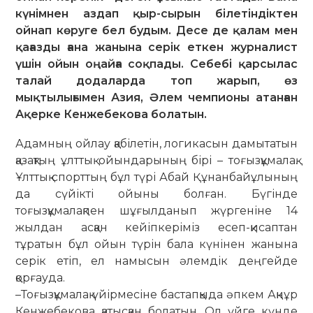
күнімнен аздап қыр-сырын білетіндіктен
ойнап көруге бел будым. Десе де қалам мен
қағазды ғана жанына серік еткен журналист
үшін ойын оңайға соқпады. Себебі қарсылас
талай додаларда топ жарып, өз
мықтылығымен Азия, Әлем чемпионы атанған
Ақерке Кенжебекова болатын.
Адамның ойлау қабілетін, логикасын дамытатын
қазақтың ұлттық ойындарының бірі – тоғызқұмалақ.
Ұлттық спорттың бұл түрі Абай Құнанбайұлының
да сүйікті ойыны болған. Бүгінде
тоғызқұмалақпен шұғылданып жүргеніне 14
жылдан асқан кейіпкеріміз есеп-қисаптан
тұратын бұл ойын түрін бала күнінен жанына
серік етіп, ел намысын әлемдік деңгейде
қорғауда.
–Тоғызқұмалақ үйірмесіне бастапқыда әпкем Ақнұр
Кенжебекова қатысқан болатын. Ол үйге күнде