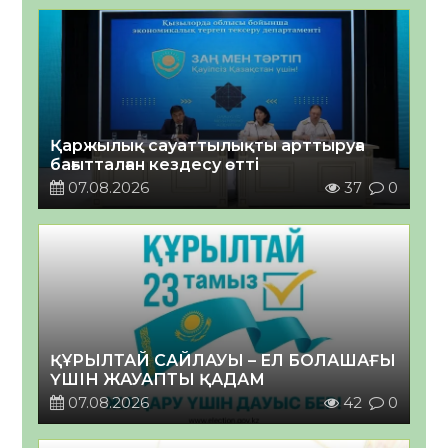
Қаржылық сауаттылықты арттыруға
бағытталған кездесу өтті
07.08.2026
37
0
ҚҰРЫЛТАЙ САЙЛАУЫ – ЕЛ БОЛАШАҒЫ
ҮШІН ЖАУАПТЫ ҚАДАМ
07.08.2026
42
0