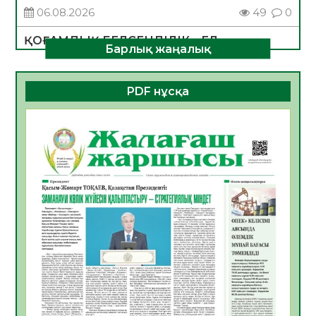
06.08.2026
49
0
ҚОҒАМДЫҚ БЕЛСЕНДІЛІК – ЕЛ
Барлық жаңалық
ДАМУЫНЫҢ НЕГІЗІ
06.08.2026
47
0
PDF нұсқа
ҚҰРЫЛТАЙ САЙЛАУЫ – БОЛАШАҚҚА
БАСТАР ЖАУАПТЫ ТАҢДАУ
06.08.2026
49
0
Инфекциялық ауруларға қарсы иммундау
жұмыстарының тиімділігі
06.08.2026
51
0
Көкжөтел ауруы туралы
06.08.2026
49
0
АПВ вакцинасы туралы мәлімет
06.08.2026
47
0
Open Air: Қызылорда облысы полиция