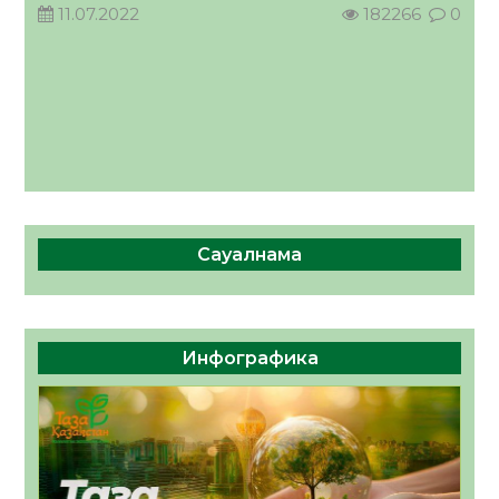
11.07.2022
182266
0
Сауалнама
Инфографика