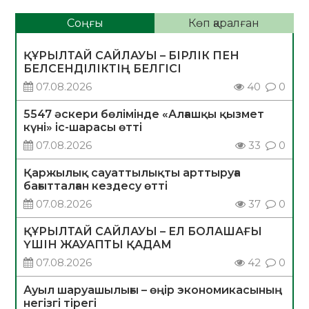
Соңғы
Көп қаралған
ҚҰРЫЛТАЙ САЙЛАУЫ – БІРЛІК ПЕН
БЕЛСЕНДІЛІКТІҢ БЕЛГІСІ
07.08.2026
40
0
5547 әскери бөлімінде «Алғашқы қызмет
күні» іс-шарасы өтті
07.08.2026
33
0
Қаржылық сауаттылықты арттыруға
бағытталған кездесу өтті
07.08.2026
37
0
ҚҰРЫЛТАЙ САЙЛАУЫ – ЕЛ БОЛАШАҒЫ
ҮШІН ЖАУАПТЫ ҚАДАМ
07.08.2026
42
0
Ауыл шаруашылығы – өңір экономикасының
негізгі тірегі