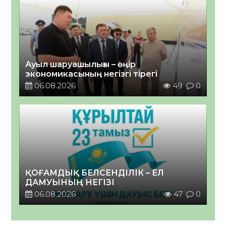
Ауыл шаруашылығы – өңір
экономикасының негізгі тірегі
06.08.2026
49
0
ҚОҒАМДЫҚ БЕЛСЕНДІЛІК – ЕЛ
ДАМУЫНЫҢ НЕГІЗІ
06.08.2026
47
0