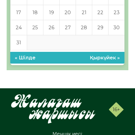
17
18
19
20
21
22
23
24
25
26
27
28
29
30
31
« Шілде
Қыркүйек »
16+
Меншік иесі: