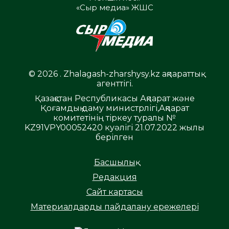
«Сыр медиа» ЖШС
© 2026 . Zhalagash-zharshysy.kz ақпараттық
агенттігі.
Қазақстан Республикасы Ақпарат және
Қоғамдық даму министрлігі,Ақпарат
комитетінің тіркеу туралы №
KZ91VPY00052420 куәлігі 21.07.2022 жылы
берілген
Басшылық
Редакция
Сайт картасы
Материалдарды пайдалану ережелері