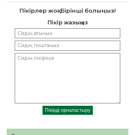
Пікірлер жоқ. Бірінші болыңыз!
Пікір жазыңыз