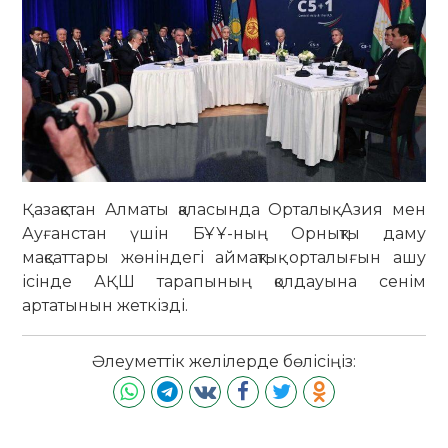
Қазақстан Алматы қаласында Орталық Азия мен
Ауғанстан үшін БҰҰ-ның Орнықты даму
мақсаттары жөніндегі аймақтық орталығын ашу
ісінде АҚШ тарапының қолдауына сенім
артатынын жеткізді.
Әлеуметтік желілерде бөлісіңіз: