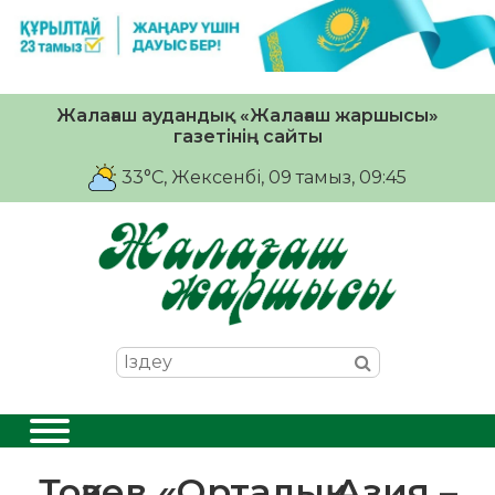
Жалағаш аудандық «Жалағаш жаршысы»
газетінің сайты
33°C
, Жексенбі, 09 тамыз, 09:45
Тоқаев «Орталық Азия –