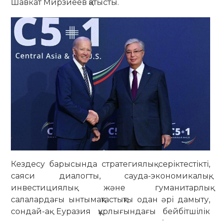
Шавкат Мирзиёев қатысты.
Кездесу барысында стратегиялық серіктестікті,
саяси диалогты, сауда-экономикалық,
инвестициялық және гуманитарлық
салалардағы ынтымақтастықты одан әрі дамыту,
сондай-ақ Еуразия құрлығындағы бейбітшілік