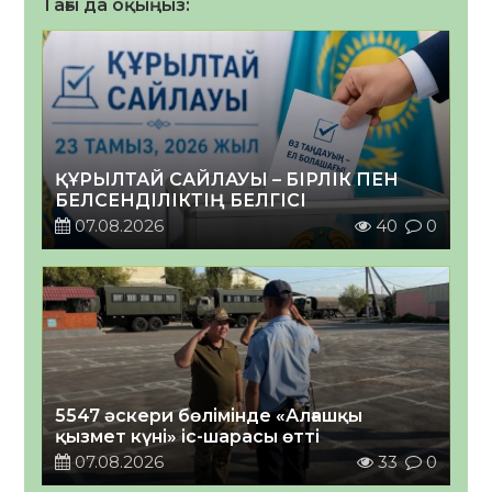
Тағы да оқыңыз:
ҚҰРЫЛТАЙ САЙЛАУЫ – БІРЛІК ПЕН
БЕЛСЕНДІЛІКТІҢ БЕЛГІСІ
07.08.2026
40
0
5547 әскери бөлімінде «Алғашқы
қызмет күні» іс-шарасы өтті
07.08.2026
33
0