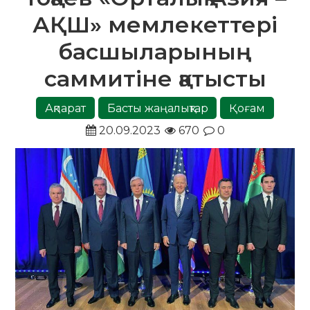
АҚШ» мемлекеттері
басшыларының
саммитіне қатысты
Ақпарат
Басты жаңалықтар
Қоғам
20.09.2023
670
0