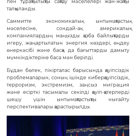
пен тұрақтылықты сақтау мәселелері жан-жақты
талқыланды.
Саммитте экономикалық ынтымақтастық
мәселесіне, сондай-ақ америкалық
компаниялардың маңызды қазба байлықтарды
игеру, жаңартылатын энергия көздері, өңдеу
өнеркәсібі және басқа да бағыттарды дамыту
мүмкіндіктеріне баса мән берілді.
Бұдан бөлек, пікірталас барысында қауіпсіздік
проблемаларын, соның ішінде киберқауіпсіздік,
терроризм, экстремизм, заңсыз миграция
және есірткі тасымалы секілді қауіп-қатерлерді
шешу үшін ынтымақтастықты нығайту
перспективалары қарастырылды.