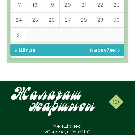
17
18
19
20
21
22
23
24
25
26
27
28
29
30
31
« Шілде
Қыркүйек »
16+
Меншік иесі:
«Сыр медиа» ЖШС