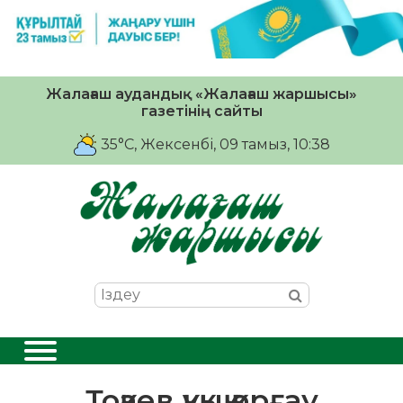
Жалағаш аудандық «Жалағаш жаршысы»
газетінің сайты
35°C
, Жексенбі, 09 тамыз, 10:38
Тоқаев құқық қорғау