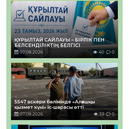
ҚҰРЫЛТАЙ САЙЛАУЫ – БІРЛІК ПЕН
БЕЛСЕНДІЛІКТІҢ БЕЛГІСІ
07.08.2026
40
0
5547 әскери бөлімінде «Алғашқы
қызмет күні» іс-шарасы өтті
07.08.2026
33
0