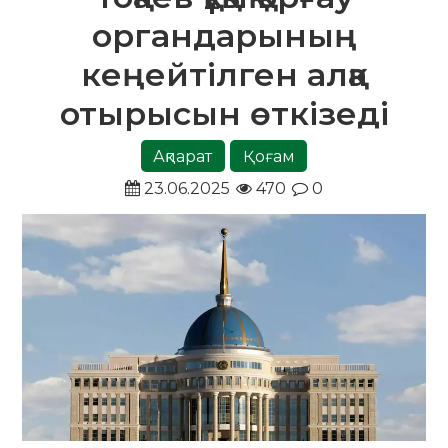
органдарының
кеңейтілген алқа
отырысын өткізеді
Ақпарат
Қоғам
23.06.2025
470
0