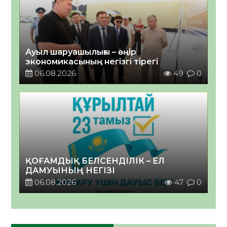
Ауыл шаруашылығы – өңір
экономикасының негізгі тірегі
06.08.2026
49
0
ҚОҒАМДЫҚ БЕЛСЕНДІЛІК – ЕЛ
ДАМУЫНЫҢ НЕГІЗІ
06.08.2026
47
0