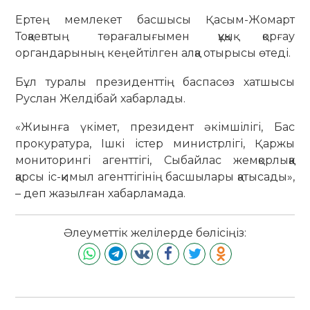
Ертең мемлекет басшысы Қасым-Жомарт
Тоқаевтың төрағалығымен құқық қорғау
органдарының кеңейтілген алқа отырысы өтеді.
Бұл туралы президенттің баспасөз хатшысы
Руслан Желдібай хабарлады.
«Жиынға үкімет, президент әкімшілігі, Бас
прокуратура, Ішкі істер министрлігі, Қаржы
мониторингі агенттігі, Сыбайлас жемқорлыққа
қарсы іс-қимыл агенттігінің басшылары қатысады»,
– деп жазылған хабарламада.
Әлеуметтік желілерде бөлісіңіз: