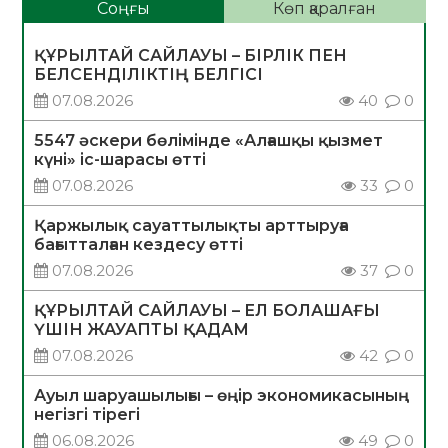
Соңғы
Көп қаралған
ҚҰРЫЛТАЙ САЙЛАУЫ – БІРЛІК ПЕН
БЕЛСЕНДІЛІКТІҢ БЕЛГІСІ
07.08.2026
40
0
5547 әскери бөлімінде «Алғашқы қызмет
күні» іс-шарасы өтті
07.08.2026
33
0
Қаржылық сауаттылықты арттыруға
бағытталған кездесу өтті
07.08.2026
37
0
ҚҰРЫЛТАЙ САЙЛАУЫ – ЕЛ БОЛАШАҒЫ
ҮШІН ЖАУАПТЫ ҚАДАМ
07.08.2026
42
0
Ауыл шаруашылығы – өңір экономикасының
негізгі тірегі
06.08.2026
49
0