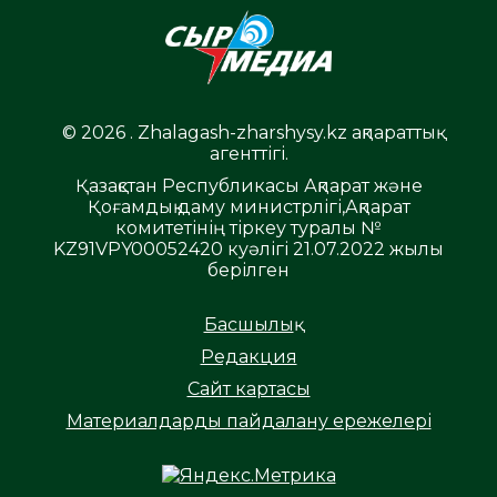
© 2026 . Zhalagash-zharshysy.kz ақпараттық
агенттігі.
Қазақстан Республикасы Ақпарат және
Қоғамдық даму министрлігі,Ақпарат
комитетінің тіркеу туралы №
KZ91VPY00052420 куәлігі 21.07.2022 жылы
берілген
Басшылық
Редакция
Сайт картасы
Материалдарды пайдалану ережелері