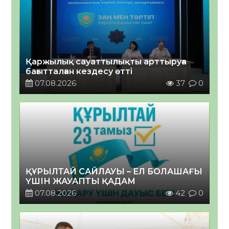
Қаржылық сауаттылықты арттыруға
бағытталған кездесу өтті
07.08.2026
37
0
ҚҰРЫЛТАЙ САЙЛАУЫ – ЕЛ БОЛАШАҒЫ
ҮШІН ЖАУАПТЫ ҚАДАМ
07.08.2026
42
0