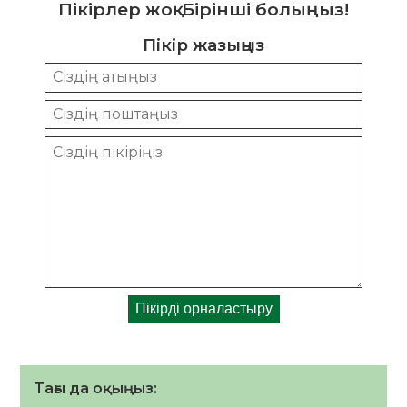
Пікірлер жоқ. Бірінші болыңыз!
Пікір жазыңыз
Тағы да оқыңыз: