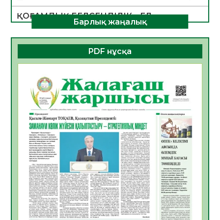
ҚОҒАМДЫҚ БЕЛСЕНДІЛІК – ЕЛ
Барлық жаңалық
ДАМУЫНЫҢ НЕГІЗІ
06.08.2026
47
0
PDF нұсқа
ҚҰРЫЛТАЙ САЙЛАУЫ – БОЛАШАҚҚА
БАСТАР ЖАУАПТЫ ТАҢДАУ
06.08.2026
49
0
Инфекциялық ауруларға қарсы иммундау
жұмыстарының тиімділігі
06.08.2026
51
0
Көкжөтел ауруы туралы
06.08.2026
49
0
АПВ вакцинасы туралы мәлімет
06.08.2026
47
0
Open Air: Қызылорда облысы полиция
департаменті 20 мыңнан астам