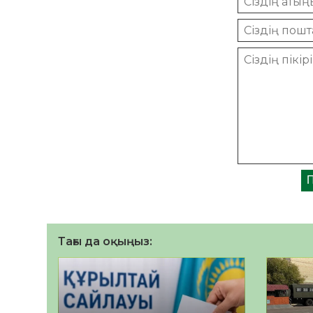
Тағы да оқыңыз: