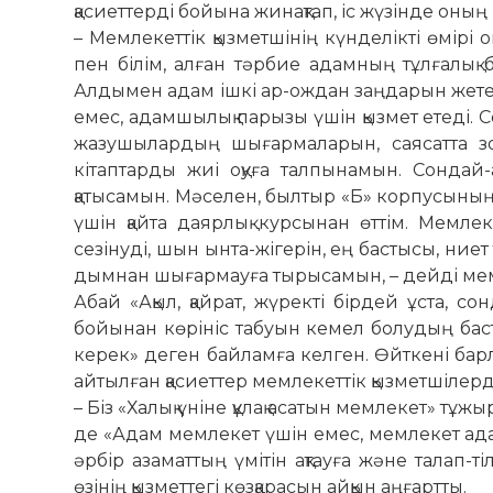
қасиеттерді бойына жи­нақтап, іс жү­зінде оның
– Мемлекеттік қызметшінің күнде­лікті өмір
пен білім, алған тәрбие адам­ның тұлғалық 
Алдымен адам ішкі ар-ождан заңдарын жетекшіл
емес, адам­шы­лық па­­рызы үшін қызмет етеді
жазушылардың шығар­ма­ла­рын, саясатта зор
кітаптарды жиі оқуға тал­­пы­­намын. Сонда
қатысамын. Мәселен, былтыр «Б» кор­пусының 
үшін қайта даярлық курсынан өттім. Мемлек
сезінуді, шын ынта-жігерін, ең бас­тысы, ниет
дымнан шығармауға тыры­самын, – дейді мемл
Абай «Ақыл, қайрат, жүректі бір­дей ұста, 
бойынан көрініс табуын кемел бо­­­лудың баст
керек» деген байламға келген. Өйткені бар
айтылған қасиеттер мемлекеттік қыз­метшілерд
– Біз «Халық үніне құлақ асатын мемлекет» тұж
де «Адам мемлекет үшін емес, мем­лекет адам ү
әрбір азаматтың үмітін ақтауға және талап-ті­
өзінің қызметтегі көзқарасын айқын аңғартты.