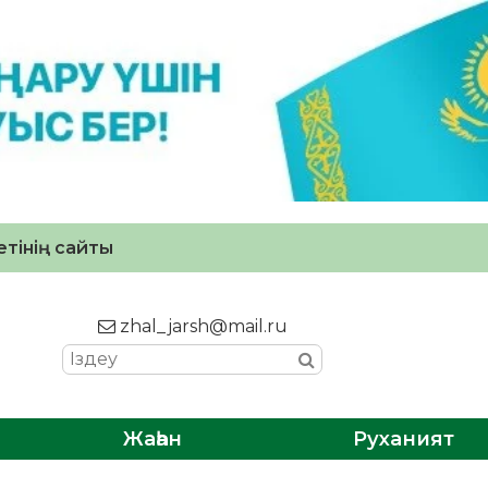
тінің сайты
zhal_jarsh@mail.ru
Жаһан
Руханият