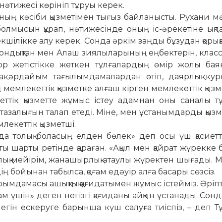
 нәтижесі кө­рініп тұруы керек.
і оның кәсіби қызметімен тығыз байланысты. Рухани м
болмысын құрап, нә­тижесінде оның іс-әрекетіне ықпа
ікке алу керек. Сонда әркім заңды бұзудан қо­­­рық­қ
. Сондықтан мен Алаш зия­лыларының еңбектерін, класс
 жетістікке жет­­кен тұл­ғалардың өмір жолы баян­
й-ақ әрдайым та­ғылымда­ма­лардан өтіп, даярлық кур
мемлекеттік қыз­метке алғаш кірген мемлекеттік қызме
еттік қызметте жұмыс істеу адамнан оны саналы тұ
 тазалығын талап ете­ді. Міне, мен ұстанымдарды қыз­­м
екеттік қызметші.
сонда толық боласың ел­ден бөлек» деп осы үш қасиет
ы шарты ретінде қа­ра­ған. «Ақыл мен қайрат жүрекке б
лық мейірім, жанашырлық атаулы жүректен шығады. М
ің бойынан табылса, қоғам едәуір алға басары сөзсіз.
ырымдамасы ашық­тық қағидатымен жұмыс істейміз. Әріп­
шін» де­ген негізгі қағиданы айқын ұста­нады. Сон­дық
легін ескеруге ба­­рынша күш са­луға тиіспіз, – деп Т