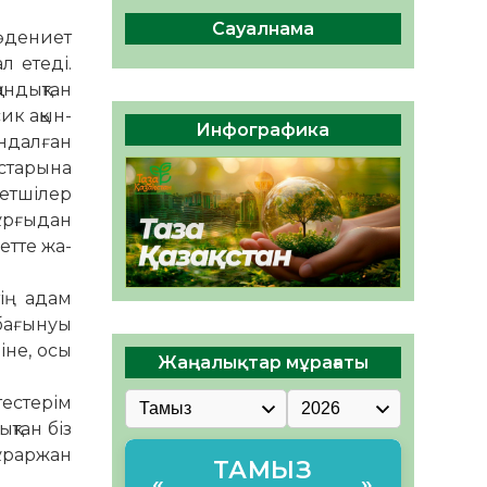
сақтау – әр азаматтың
міндеті
Сауалнама
әде­ниет
05.08.2026
62
0
л етеді.
андықтан
Руслан Рүстемұлы облыс
ик ақын-
әкімінің кеңесшісі болып
Инфографика
тағайындалды
­дал­ған
с­тарына
05.08.2026
57
0
т­ші­лер
р­ғы­дан
етте жа­
тің адам
а­ғы­нуы
іне, осы
Жаңалықтар мұрағаты
тестерім
­тан біз
ұ­раржан
ТАМЫЗ
«
»