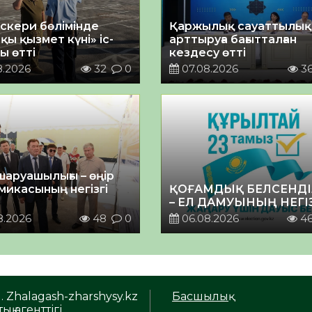
әскери бөлімінде
Қаржылық сауаттылы
қы қызмет күні» іс-
арттыруға бағытталған
ы өтті
кездесу өтті
8.2026
32
0
07.08.2026
3
шаруашылығы – өңір
микасының негізгі
ҚОҒАМДЫҚ БЕЛСЕНДІ
– ЕЛ ДАМУЫНЫҢ НЕГІ
8.2026
48
0
06.08.2026
4
. Zhalagash-zharshysy.kz
Басшылық
ық агенттігі.