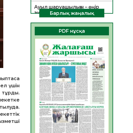
Ауыл шаруашылығы – өңір
экономикасының негізгі
Барлық жаңалық
тірегі
06.08.2026
48
0
PDF нұсқа
ҚОҒАМДЫҚ БЕЛСЕНДІЛІК –
ЕЛ ДАМУЫНЫҢ НЕГІЗІ
06.08.2026
46
0
ҚҰРЫЛТАЙ САЙЛАУЫ –
БОЛАШАҚҚА БАСТАР
ЖАУАПТЫ ТАҢДАУ
лыптаса
06.08.2026
48
0
 ел үшін
 тұрды.
Инфекциялық ауруларға
қарсы иммундау
лекетке
жұмыстарының тиімділігі
ртылуда.
06.08.2026
50
0
лекеттік
ызметші
Көкжөтел ауруы туралы
06.08.2026
47
0