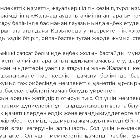
еттік қыз­меттің жа­уапкершілігін сезініп, түрлі қыз­м
кімдігінің «Жала­ғаш ау­­даны әкімінің аппараты» ком­
асқару бөлімінде бас ма­­ман лауазымында еңбек ету­де.
ор­қыт ата атын­дағы Қызылорда универ­си­тетінің «эк
ды үз­­­дік бітіріп, ойлан­бас­тан туған жер­де жұмыс іс
қ ішкі саясат бөлі­мін­де еңбек жолын бастайды. Мұна
енті әкімі ап­па­ратының құқықтық қамтамасыз ету, ша
аман мін­дет­­терін уақытша атқарушы және Жа­ла­ғаш кен
руашылық және кә­сіпкерлікті дамыту бөлімінде б
ұмыс тәжі­рибесін­де мем­лекеттік қызметтің қыр-сыры
бә­­­­секеге қа­­­­бі­летті ма­ман болуды үйренген.
ын әрқашан жетіл­діріп отыруы тиіс. Ол үшін мемлекет
арихи дүниелерін, ұлттық құндылықтарын ұстана білуі т
тік қызметшілерден елдік және қоғамдық мүдделерге ә
 тәжірибесін елі­міздің да­муына жұмсауын күтеді. Өйтке
тастай қоғам өзгеруінің ал­­ғы­шарты. Сол үшін мемлекет
уы қажет. Ол үшін мем­лекеттік қызметші кәсіби, тұлға