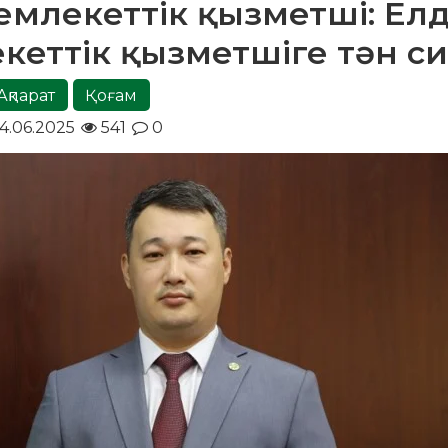
мемлекеттік қызметші: Елд
кеттік қызметшіге тән с
Ақпарат
Қоғам
4.06.2025
541
0