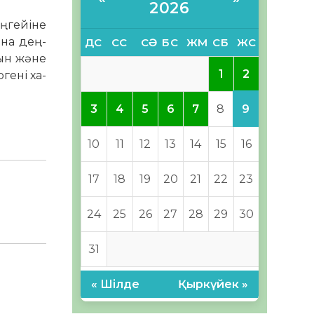
2026
еңгейіне
ана дең­
ДС
СС
СӘ
БС
ЖМ
СБ
ЖС
йтын және
2
1
ені ха­­­
9
3
4
5
6
7
8
10
11
12
13
14
15
16
17
18
19
20
21
22
23
24
25
26
27
28
29
30
31
« Шілде
Қыркүйек »