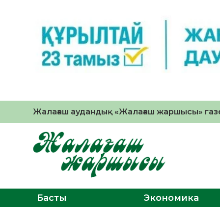
Жалағаш аудандық «Жалағаш жаршысы» газе
Басты
Экономика