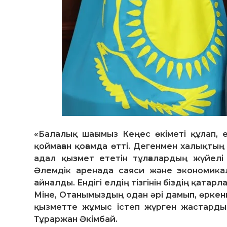
«Балалық шағымыз Кеңес өкіметі құлап, е
қоймаған қоғамда өтті. Дегенмен халықтың
адал қызмет ететін тұлғалардың жүйелі
Әлемдік аренада саяси және экономика
айналды. Ендігі елдің тізгінін біздің қат
Міне, Отанымыздың одан әрі дамып, өркени
қызметте жұмыс істеп жүрген жастардың
Тұраржан Әкімбай.