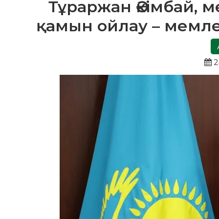
Тұраржан Әкімбай, 
қамын ойлау – мемле
2