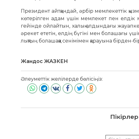
Президент айтқандай, әрбір мем­лекеттік қы
көтерілген адам үшін мемлекет пен елдік 
гейін­де ойлайтын, халық алдын­­дағы жа­­­­уап­­­
әре­­­­кет ететін, елдің бүгіні мен бо­ла­шағы ү
лықтың болашаққа сенімімен қа­ра­уына бірден-бі
Жандос ЖАЗКЕН
Әлеуметтік желілерде бөлісіңіз:
Пікірлер