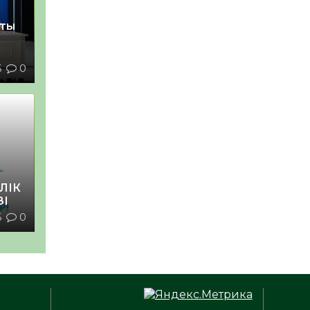
қты
6
0
ЛІК
ЗІ
6
0