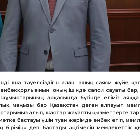
нді ғана тәуелсіздігін алған, ашық саяси жүйе қа
 еңбекқорлығының, оның ішінде саяси сауаты бар,
 жұмыстарының арқасында бүгінде еліміз аяққа
лық маңызы бар Қазақстан деген алпауыт мем
арластарымыз алып, жастар жауапты қызметтерге та
етке бастауы үшін туған жерімде еңбек етіп, мем
 бірімін» деп бастады әңгімесін мемлекеттік қ