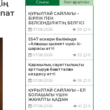
ің
Соңғы
Көп қаралған
ипат
ҚҰРЫЛТАЙ САЙЛАУЫ –
БІРЛІК ПЕН
БЕЛСЕНДІЛІКТІҢ БЕЛГІСІ
07.08.2026
39
0
5547 әскери бөлімінде
«Алғашқы қызмет күні» іс-
шарасы өтті
07.08.2026
32
0
Қаржылық сауаттылықты
арттыруға бағытталған
кездесу өтті
07.08.2026
36
0
ҚҰРЫЛТАЙ САЙЛАУЫ – ЕЛ
БОЛАШАҒЫ ҮШІН
ЖАУАПТЫ ҚАДАМ
07.08.2026
41
0