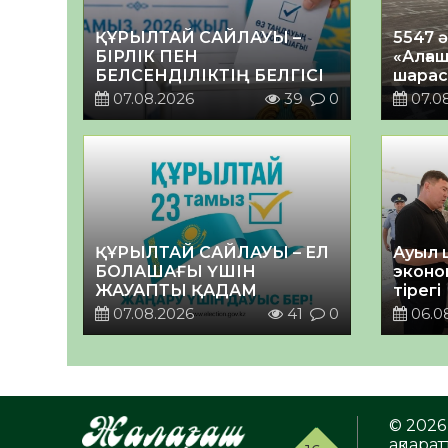
ҚҰРЫЛТАЙ САЙЛАУЫ –
5547 
БІРЛІК ПЕН
«Алғаш
БЕЛСЕНДІЛІКТІҢ БЕЛГІСІ
шарас
07.08.2026
39
0
07.0
ҚҰРЫЛТАЙ САЙЛАУЫ – ЕЛ
Ауыл 
БОЛАШАҒЫ ҮШІН
эконо
ЖАУАПТЫ ҚАДАМ
тірегі
07.08.2026
41
0
06.0
© 2026 
ақпаратт