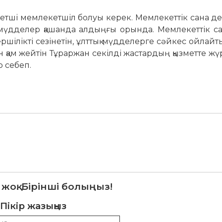
зметші мемлекетшіл болуы керек. Мемлекеттік сана д
мүдделер қашанда ал­дыңғы орында. Мемлекеттік с
кершілікті сезінетін, ұлт­тық мүд­­­­­­делерге сәйкес ойла
шін қам жейтін Тұраржан се­кіл­ді жастардың қызметте жүрг
р себеп.
 жоқ. Бірінші болыңыз!
Пікір жазыңыз