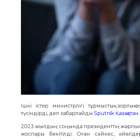
Ішкі істер министрлігі тұрмыстық зорлық
түсіндірді, деп хабарлайды
Sputnik Қазақстан.
2023 жылдың соңында президенттің жарлығым
жоспары бекітілді. Оған сәйкес, әйелдер