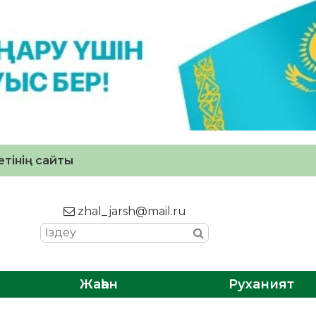
тінің сайты
zhal_jarsh@mail.ru
Жаһан
Руханият