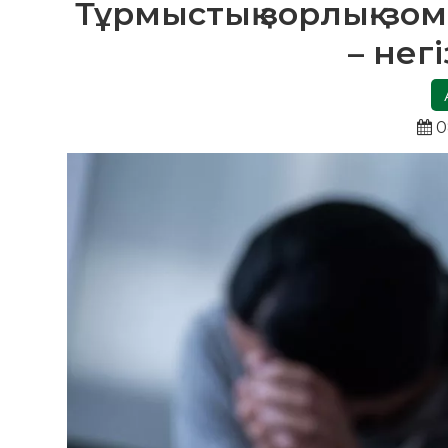
Тұрмыстық зорлық-зо
– нег
0