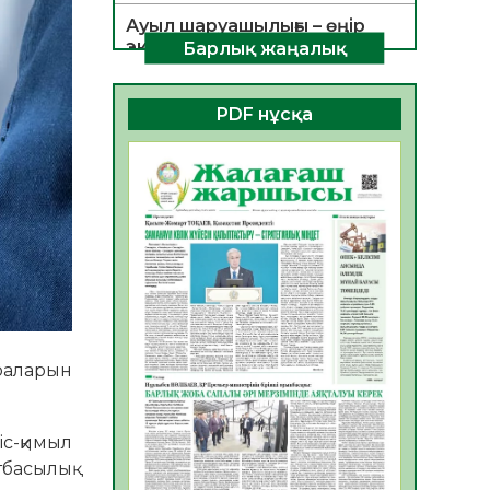
Ауыл шаруашылығы – өңір
экономикасының негізгі
Барлық жаңалық
тірегі
06.08.2026
39
0
PDF нұсқа
ҚОҒАМДЫҚ БЕЛСЕНДІЛІК –
ЕЛ ДАМУЫНЫҢ НЕГІЗІ
06.08.2026
36
0
ҚҰРЫЛТАЙ САЙЛАУЫ –
БОЛАШАҚҚА БАСТАР
ЖАУАПТЫ ТАҢДАУ
06.08.2026
38
0
Инфекциялық ауруларға
қарсы иммундау
раларын
жұмыстарының тиімділігі
06.08.2026
40
0
іс-қимыл
Көкжөтел ауруы туралы
басылық
06.08.2026
36
0