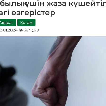
мбылық үшін жаза күшейті
ізгі өзгерістер
Ақпарат
Қоғам
8.01.2024
667
0