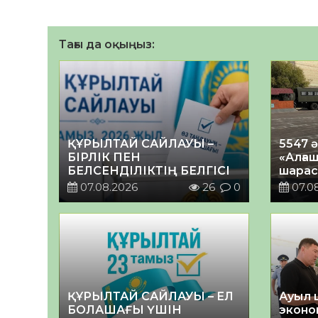
Тағы да оқыңыз:
ҚҰРЫЛТАЙ САЙЛАУЫ –
5547 
БІРЛІК ПЕН
«Алғаш
БЕЛСЕНДІЛІКТІҢ БЕЛГІСІ
шарас
07.08.2026
26
0
07.0
ҚҰРЫЛТАЙ САЙЛАУЫ – ЕЛ
Ауыл 
БОЛАШАҒЫ ҮШІН
эконо