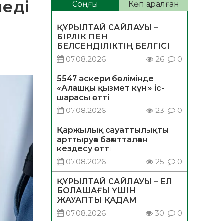
леді
Соңғы
Көп қаралған
ҚҰРЫЛТАЙ САЙЛАУЫ –
БІРЛІК ПЕН
БЕЛСЕНДІЛІКТІҢ БЕЛГІСІ
07.08.2026
26
0
5547 әскери бөлімінде
«Алғашқы қызмет күні» іс-
шарасы өтті
07.08.2026
23
0
Қаржылық сауаттылықты
арттыруға бағытталған
кездесу өтті
07.08.2026
25
0
ҚҰРЫЛТАЙ САЙЛАУЫ – ЕЛ
БОЛАШАҒЫ ҮШІН
ЖАУАПТЫ ҚАДАМ
07.08.2026
30
0