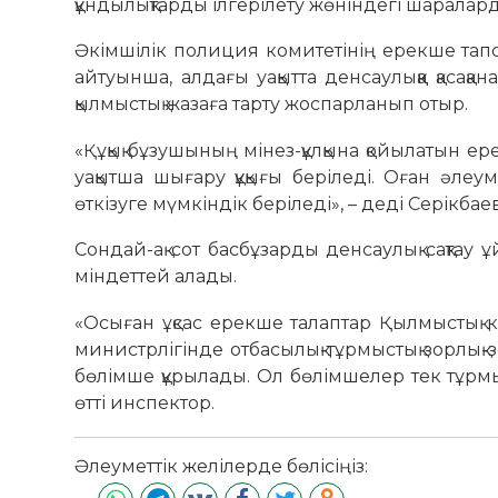
құндылықтарды ілгерілету жөніндегі шаралар
Әкімшілік полиция комитетінің ерекше тап
айтуынша, алдағы уақытта денсаулыққа қасақ
қылмыстық жазаға тарту жоспарланып отыр.
«Құқық бұзушының мінез-құлқына қойылатын е
уақытша шығару құқығы беріледі. Оған әлеум
өткізуге мүмкіндік беріледі», – деді Серікбаев
Сондай-ақ сот басбұзарды денсаулық сақтау
міндеттей алады.
«Осыған ұқсас ерекше талаптар Қылмыстық к
министрлігінде отбасылық-тұрмыстық зорлық
бөлімше құрылады. Ол бөлімшелер тек тұрмы
өтті инспектор.
Әлеуметтік желілерде бөлісіңіз: