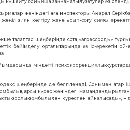
ды күшейту бойынша заңнамалық түзетулер әзірленді.
сырмалар жөніндегі аға инспекторы Ақмарал Серік
ана жеңіл зиян келтіру және ұрып-соғу сияқты әрекет
рекше талаптар шеңберінде сотқа «агрессорды» тұрғ
еттік бейімделу орталықтарында өз іс-әрекетін ой-
а.
 ұйымдарында міндетті психокоррекциялық курстард
одекс шеңберінде де белгіленеді. Сонымен қатар іш
-зомбылыққа қарсы күрес жөніндегі мамандандырылға
стық зорлық-зомбылықпен күреспен айналысады», – 