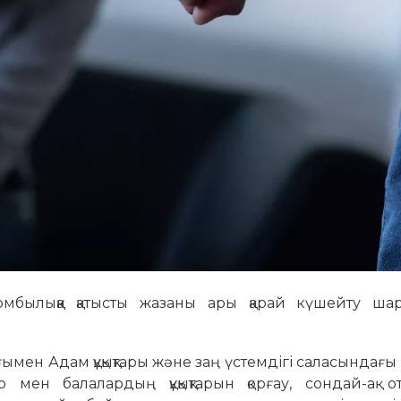
-зомбылыққа қатысты жазаны ары қарай күшейту ша
ен Адам құқықтары және заң үстемдігі саласындағы 
 мен балалардың құқықтарын қорғау, сондай-ақ от