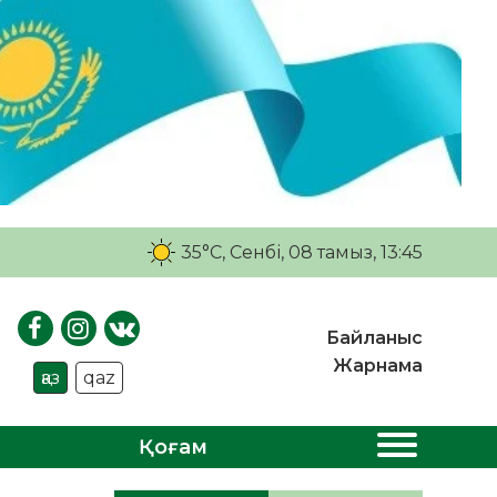
35°C
, Сенбі, 08 тамыз, 13:45
Байланыс
Жарнама
қаз
qaz
Қоғам