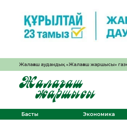
Жалағаш аудандық «Жалағаш жаршысы» газе
Басты
Экономика