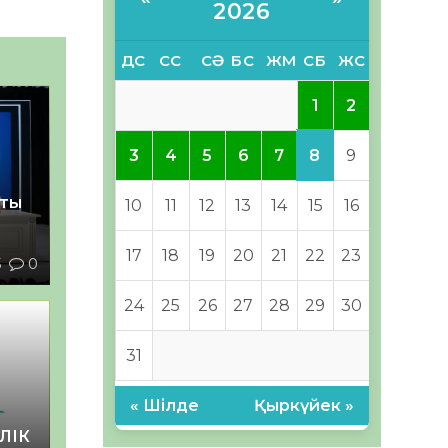
2026
ДС
СС
СӘ
БС
ЖМ
СБ
ЖС
1
2
8
3
4
5
6
7
9
қты
10
11
12
13
14
15
16
17
18
19
20
21
22
23
5
0
24
25
26
27
28
29
30
31
« Шілде
Қыркүйек »
ЛІК