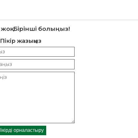
 жоқ. Бірінші болыңыз!
Пікір жазыңыз