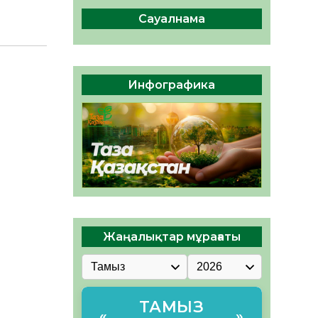
сақтау – әр азаматтың
міндеті
Сауалнама
05.08.2026
50
0
Руслан Рүстемұлы облыс
әкімінің кеңесшісі болып
Инфографика
тағайындалды
05.08.2026
47
0
Жаңалықтар мұрағаты
ТАМЫЗ
«
»