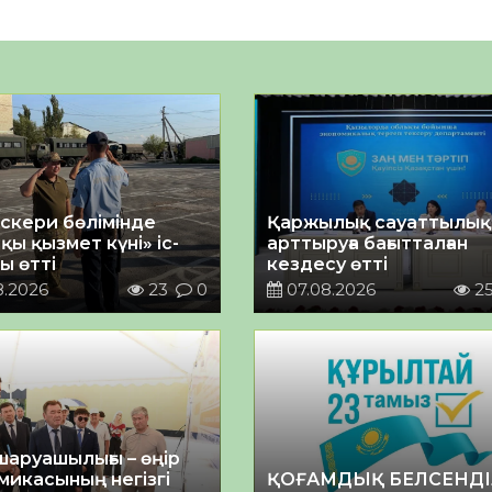
әскери бөлімінде
Қаржылық сауаттылы
қы қызмет күні» іс-
арттыруға бағытталған
ы өтті
кездесу өтті
8.2026
23
0
07.08.2026
2
шаруашылығы – өңір
микасының негізгі
ҚОҒАМДЫҚ БЕЛСЕНДІ