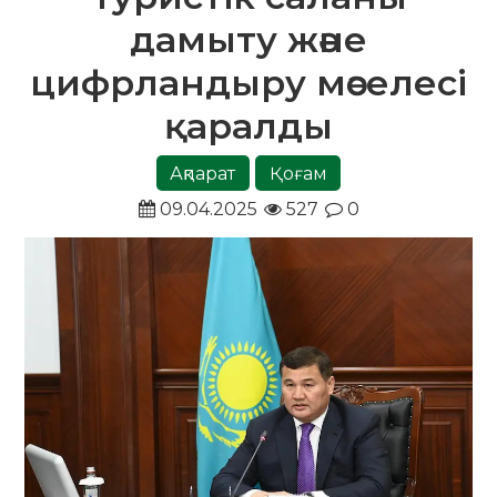
дамыту және
цифрландыру мәселесі
қаралды
Ақпарат
Қоғам
09.04.2025
527
0