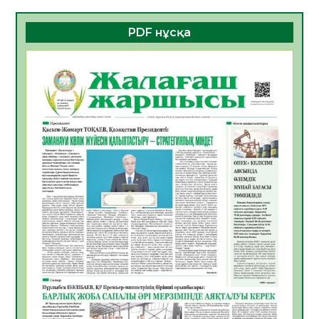
06.08.2026
40
0
PDF нұсқа
ҚҰРЫЛТАЙ САЙЛАУЫ – БОЛАШАҚҚА
БАСТАР ЖАУАПТЫ ТАҢДАУ
06.08.2026
42
0
Инфекциялық ауруларға қарсы иммундау
жұмыстарының тиімділігі
06.08.2026
45
0
Көкжөтел ауруы туралы
06.08.2026
41
0
АПВ вакцинасы туралы мәлімет
06.08.2026
40
0
Open Air: Қызылорда облысы полиция
департаменті 20 мыңнан астам
көрерменнің қауіпсіздігін қамтамасыз етті
06.08.2026
54
0