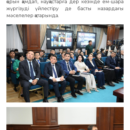
қорын қамдап, науқастарға дер кезінде ем-шара
жүргізуді үйлестіру де басты назардағы
мәселелер қатарында.