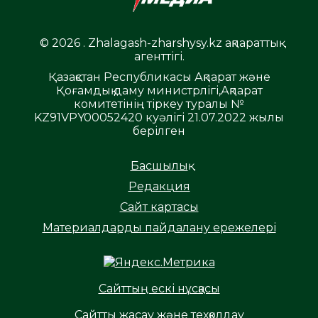
© 2026 . Zhalagash-zharshysy.kz ақпараттық
агенттігі.
Қазақстан Республикасы Ақпарат және
Қоғамдық даму министрлігі,Ақпарат
комитетінің тіркеу туралы №
KZ91VPY00052420 куәлігі 21.07.2022 жылы
берілген
Басшылық
Редакция
Сайт картасы
Материалдарды пайдалану ережелері
Сайттың ескі нұсқасы
Сайтты жасау және техқолдау