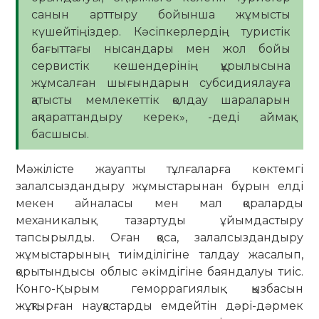
санын арттыру бойынша жұмысты
күшейтіңіздер. Кәсіпкерлердің туристік
бағыттағы нысандары мен жол бойы
сервистік кешендерінің құрылысына
жұмсалған шығындарын субсидиялауға
қатысты мемлекеттік қолдау шараларын
ақпараттандыру керек», -деді аймақ
басшысы.
Мәжілісте жауапты тұлғаларға көктемгі
залалсыздандыру жұмыстарынан бұрын елді
мекен айналасы мен мал қораларды
механикалық тазартуды ұйымдастыру
тапсырылды. Оған қоса, залалсыздандыру
жұмыстарының тиімділігіне талдау жасалып,
қорытындысы облыс әкімдігіне баяндалуы тиіс.
Конго-Қырым геморрагиялық қызбасын
жұқтырған науқастарды емдейтін дәрі-дәрмек