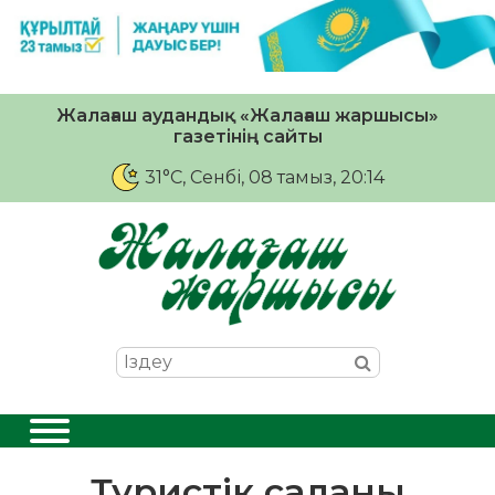
Жалағаш аудандық «Жалағаш жаршысы»
газетінің сайты
31°C
, Сенбі, 08 тамыз, 20:14
Туристік саланы