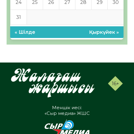
24
25
26
27
28
29
30
31
« Шілде
Қыркүйек »
16+
Меншік иесі:
«Сыр медиа» ЖШС