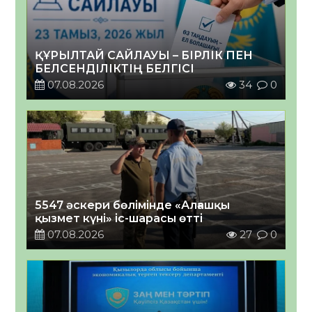
ҚҰРЫЛТАЙ САЙЛАУЫ – БІРЛІК ПЕН
БЕЛСЕНДІЛІКТІҢ БЕЛГІСІ
07.08.2026
34
0
5547 әскери бөлімінде «Алғашқы
қызмет күні» іс-шарасы өтті
07.08.2026
27
0