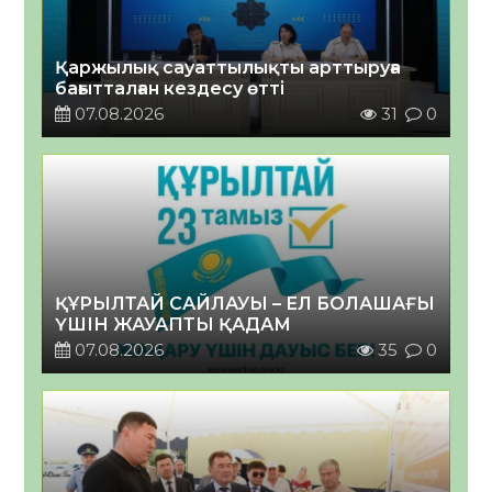
Қаржылық сауаттылықты арттыруға
бағытталған кездесу өтті
07.08.2026
31
0
ҚҰРЫЛТАЙ САЙЛАУЫ – ЕЛ БОЛАШАҒЫ
ҮШІН ЖАУАПТЫ ҚАДАМ
07.08.2026
35
0