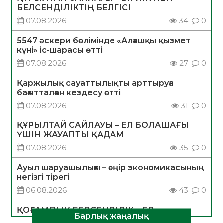
БЕЛСЕНДІЛІКТІҢ БЕЛГІСІ
07.08.2026
34
0
5547 әскери бөлімінде «Алғашқы қызмет
күні» іс-шарасы өтті
07.08.2026
27
0
Қаржылық сауаттылықты арттыруға
бағытталған кездесу өтті
07.08.2026
31
0
ҚҰРЫЛТАЙ САЙЛАУЫ – ЕЛ БОЛАШАҒЫ
ҮШІН ЖАУАПТЫ ҚАДАМ
07.08.2026
35
0
Ауыл шаруашылығы – өңір экономикасының
негізгі тірегі
06.08.2026
43
0
ҚОҒАМДЫҚ БЕЛСЕНДІЛІК – ЕЛ
Барлық жаңалық
ДАМУЫНЫҢ НЕГІЗІ