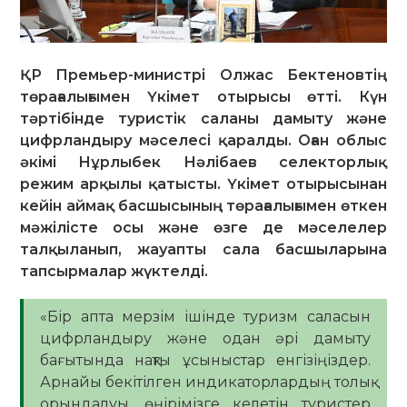
ҚР Премьер-министрі Олжас Бектеновтің
төрағалығымен Үкімет отырысы өтті. Күн
тәртібінде туристік саланы дамыту және
цифрландыру мәселесі қаралды. Оған облыс
әкімі Нұрлыбек Нәлібаев селекторлық
режим арқылы қатысты. Үкімет отырысынан
кейін аймақ басшысының төрағалығымен өткен
мәжілісте осы және өзге де мәселелер
талқыланып, жауапты сала басшыларына
тапсырмалар жүктелді.
«Бір апта мерзім ішінде туризм саласын
цифрландыру және одан әрі дамыту
бағытында нақты ұсыныстар енгізіңіздер.
Арнайы бекітілген индикаторлардың толық
орындалуы, өңірімізге келетін туристер