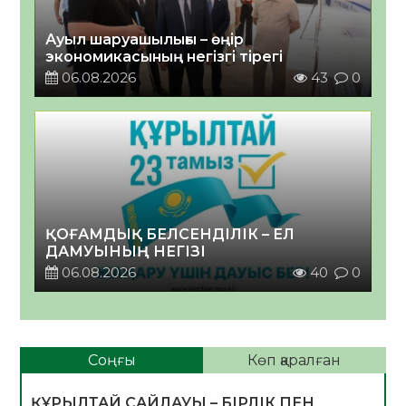
Ауыл шаруашылығы – өңір
экономикасының негізгі тірегі
06.08.2026
43
0
ҚОҒАМДЫҚ БЕЛСЕНДІЛІК – ЕЛ
ДАМУЫНЫҢ НЕГІЗІ
06.08.2026
40
0
Соңғы
Көп қаралған
ҚҰРЫЛТАЙ САЙЛАУЫ – БІРЛІК ПЕН