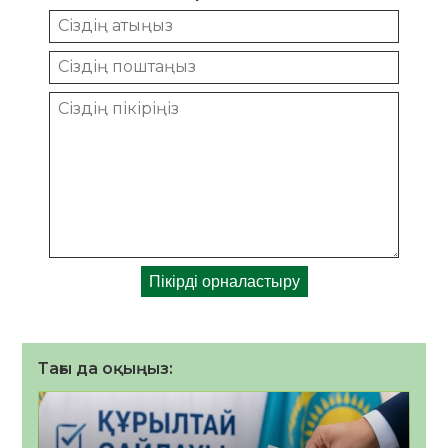
Тағы да оқыңыз: