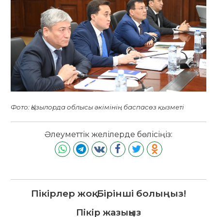
Фото: Қызылорда облысы әкімінің баспасөз қызметі
Әлеуметтік желілерде бөлісіңіз:
Пікірлер жоқ. Бірінші болыңыз!
Пікір жазыңыз