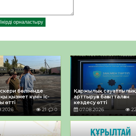
әскери бөлімінде
Қаржылық сауаттылы
қы қызмет күні» іс-
арттыруға бағытталған
ы өтті
кездесу өтті
8.2026
21
0
07.08.2026
2