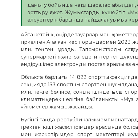
дамыту бойынша нақты шаралар қабылдап, о
арттыру қажет. Жұмыстарды күшейтіп «Мұз
әлеуеттерін барынша пайдалануымыз керек
Айта кетейік, өңірде тауарлар мен қызметте
тіркелген.Аталған кәсіпорындармен 2023 
млн. теңгені құрады. Тапсырыстарды сақта
супермаркеті және өзгеде интернет дүкенд
өндірушілер электронды портал арқылы өз өн
Облыста барлығы 14 822 спорттық секцияда 
секцияда 153 спортшы спортпен шұғылданад
млн. теңге бөлінсе, соның ішінде қысқы спо
климаттық ерекшелігіне байланысты «Мұз 
үйірмелер жұмыс жасайды.
Бүгінгі таңда республикалық чемпионатта
тректен кіші жасөспірімдер арасында болс
мен жасөспірімдер спорт мектептері жұм