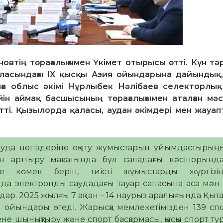
втің төрағалығымен Үкімет отырысы өтті. Күн тәр
ласындағы IХ қысқы Азия ойындарына дайындық,
а облыс әкімі Нұрлыбек Нәлібаев селекторлы
ін аймақ басшысының төрағалығымен аталған мә
тті. Қызылорда қаласы, аудан әкімдері мен жауап
сауда негіздеріне оқыту жұмыстарын ұйымдастырың
н арттыру мақсатында бұл саладағы кәсіпорынд
не көмек беріп, тиісті жұмыстарды жүргізіңі
нда электронды саудадағы тауар сапасына аса мән 
здар. 2025 жылғы 7 ақпан – 14 наурыз аралығында Қы
 ойындары өтеді. Жарысқа мемлекетімізден 139 с
не шынықтыру және спорт басқармасы, қысқы спорт тү