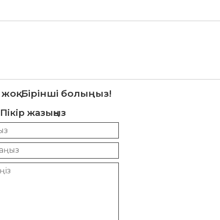
 жоқ. Бірінші болыңыз!
Пікір жазыңыз