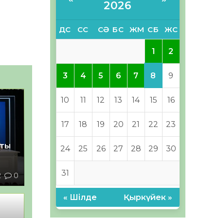
2026
ДС
СС
СӘ
БС
ЖМ
СБ
ЖС
1
2
8
3
4
5
6
7
9
10
11
12
13
14
15
16
17
18
19
20
21
22
23
қты
24
25
26
27
28
29
30
31
2
0
« Шілде
Қыркүйек »