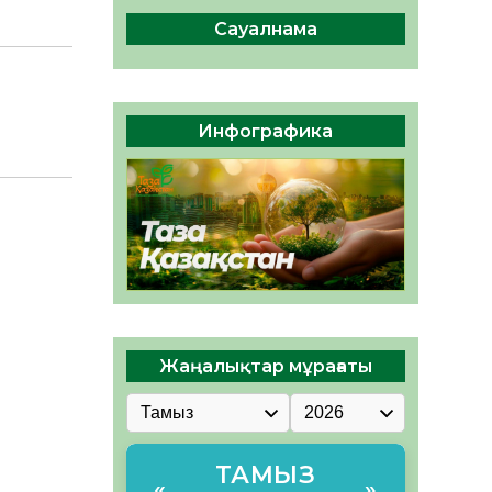
сақтау – әр азаматтың
міндеті
Сауалнама
05.08.2026
48
0
Руслан Рүстемұлы облыс
әкімінің кеңесшісі болып
Инфографика
тағайындалды
05.08.2026
45
0
Жаңалықтар мұрағаты
ТАМЫЗ
«
»