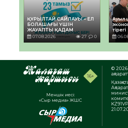
ҚҰРЫЛТАЙ САЙЛАУЫ – ЕЛ
Ауыл 
БОЛАШАҒЫ ҮШІН
эконо
ЖАУАПТЫ ҚАДАМ
тірегі
07.08.2026
27
0
06.0
© 2026 
ақпаратт
16+
Қазақс
Ақпара
минист
Меншік иесі:
комите
«Сыр медиа» ЖШС
KZ91VP
21.07.