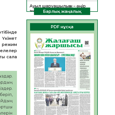
Ауыл шаруашылығы – өңір
экономикасының негізгі
Барлық жаңалық
тірегі
06.08.2026
36
0
PDF нұсқа
тібінде
ҚОҒАМДЫҚ БЕЛСЕНДІЛІК –
ЕЛ ДАМУЫНЫҢ НЕГІЗІ
 Үкімет
06.08.2026
33
0
қ режим
селелер
ҚҰРЫЛТАЙ САЙЛАУЫ –
ты сала
БОЛАШАҚҚА БАСТАР
ЖАУАПТЫ ТАҢДАУ
06.08.2026
35
0
ыздар.
Инфекциялық ауруларға
ардың
қарсы иммундау
здер.
жұмыстарының тиімділігі
беріп,
06.08.2026
37
0
тайдың
портшы
Көкжөтел ауруы туралы
рлерін
06.08.2026
33
0