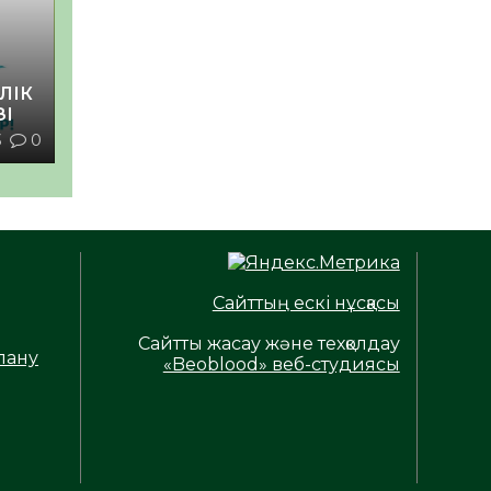
ЛІК
ЗІ
3
0
Сайттың ескі нұсқасы
Сайтты жасау және техқолдау
лану
«Beoblood» веб-студиясы