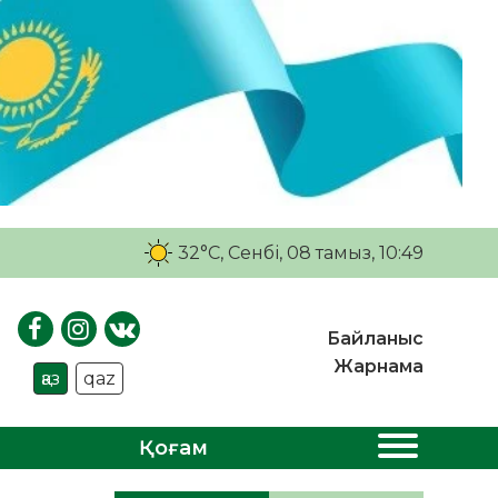
32°C
, Сенбі, 08 тамыз, 10:49
Байланыс
Жарнама
қаз
qaz
Қоғам