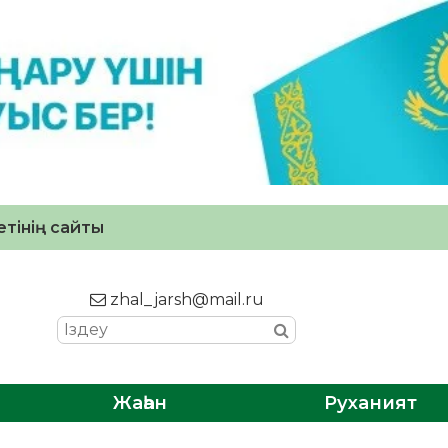
тінің сайты
zhal_jarsh@mail.ru
Жаһан
Руханият