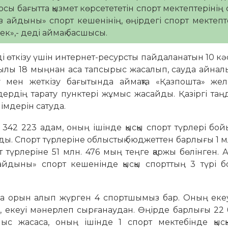
сы бағытта қызмет көрсетететін спорт мектептерінің
 айдыны» спорт кешенінің, өңірдегі спорт мектепт
»,- деді аймақ басшысы.
рді өткізу үшін интернет-ресурсты пайдаланатын 10 к
жылы 18 мыңнан аса тапсырыс жасалып, сауда айнал
у мен жеткізу бағытында аймақта «Қазпошта» желі
ердің тарату пунктері жұмыс жасайды. Қазіргі таң
імдерін сатуда.
342 223 адам, оның ішінде қысқы спорт түрлері бо
ы. Спорт түрлеріне облыстық бюджеттен барлығы 1 
рт түрлеріне 51 млн. 476 мың теңге қаржы бөлінген. 
айдыны» спорт кешенінде қысқы спорттың 3 түрі 
рда орын алып жүрген 4 спортшымыз бар. Оның екеу
а, екеуі мәнерлеп сырғанаудан. Өңірде барлығы 22
ыс жасаса, оның ішінде 1 спорт мектебінде қысқ