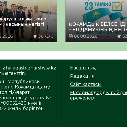
шаруашылығы – өңір
микасының негізгі
ҚОҒАМДЫҚ БЕЛСЕНДІ
– ЕЛ ДАМУЫНЫҢ НЕГІ
8.2026
36
0
06.08.2026
3
. Zhalagash-zharshysy.kz
Басшылық
ық агенттігі.
Редакция
тан Республикасы
Сайт картасы
т және Қоғамдық даму
рлігі,Ақпарат
Материалдарды пайда
тінің тіркеу туралы №
ережелері
Y00052420 куәлігі
2022 жылы берілген