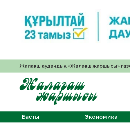
Жалағаш аудандық «Жалағаш жаршысы» газе
Басты
Экономика