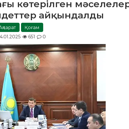
ағы көтерілген мәселеле
ндеттер айқындалды
Ақпарат
Қоғам
4.01.2025
651
0