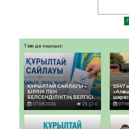
Тағы да оқыңыз:
ҚҰРЫЛТАЙ САЙЛАУЫ –
5547 
БІРЛІК ПЕН
«Алғаш
БЕЛСЕНДІЛІКТІҢ БЕЛГІСІ
шарас
07.08.2026
23
0
07.0