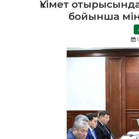
Үкімет отырысынд
бойынша мі
1