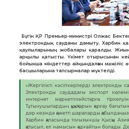
Бүгін ҚР Премьер-министрі Олжас Бектено
электрондық сауданы дамыту, Харбин қа
қаулыларының жобалары қаралды. Жиынғ
арқылы қатысты. Үкімет отырысынан кей
бойынша міндеттер айқындалған мәжіліс ө
басшыларына тапсырмалар жүктелді.
«Жергілікті кәсіпкерлерді электронды 
Электронды саудадағы экспорт көлемі
интернет маркетплейстарға тіркелуі
Тұтынушылардың құқықтарын қорғау бағыты
дер кезінде қажетті шараларды қабылдаңы
Харбин қаласында тоғызыншы Қысқы Азия
қатысып, ел намысын қорғайтын болады. Де