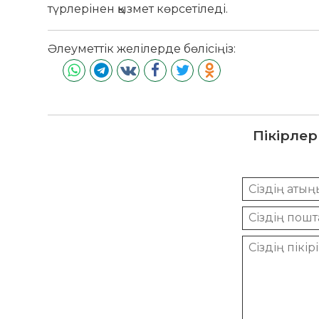
түрлерінен қызмет көрсетіледі.
Әлеуметтік желілерде бөлісіңіз:
Пікірлер