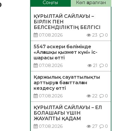
р
Соңғы
Көп қаралған
ҚҰРЫЛТАЙ САЙЛАУЫ –
БІРЛІК ПЕН
БЕЛСЕНДІЛІКТІҢ БЕЛГІСІ
07.08.2026
23
0
5547 әскери бөлімінде
«Алғашқы қызмет күні» іс-
шарасы өтті
07.08.2026
21
0
Қаржылық сауаттылықты
арттыруға бағытталған
кездесу өтті
07.08.2026
22
0
ҚҰРЫЛТАЙ САЙЛАУЫ – ЕЛ
БОЛАШАҒЫ ҮШІН
ЖАУАПТЫ ҚАДАМ
07.08.2026
27
0