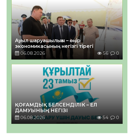
Ауыл шаруашылығы – өңір
экономикасының негізгі тірегі
06.08.2026
56
0
ҚОҒАМДЫҚ БЕЛСЕНДІЛІК – ЕЛ
ДАМУЫНЫҢ НЕГІЗІ
06.08.2026
54
0