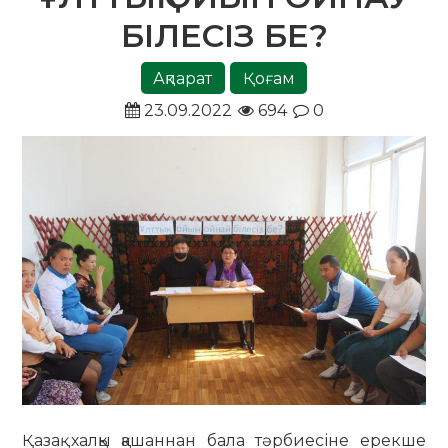
БІЛЕСІЗ БЕ?
Ақпарат
Қоғам
23.09.2022
694
0
Қазақ халқы қашаннан бала тәрбиесіне ерекше