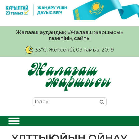
Жалағаш аудандық «Жалағаш жаршысы»
газетінің сайты
33°C
, Жексенбі, 09 тамыз, 20:19
ҰЛТТЫҚ ОЙЫН ОЙНАУ