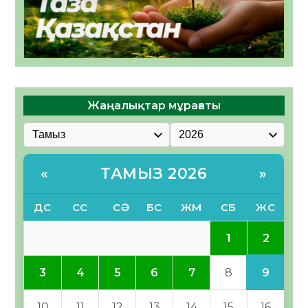
Жаңалықтар мұрағаты
ТАМЫЗ 2026
«
»
ДС
СС
СӘ
БС
ЖМ
СБ
ЖС
2
1
9
3
4
5
6
7
8
10
11
12
13
14
15
16