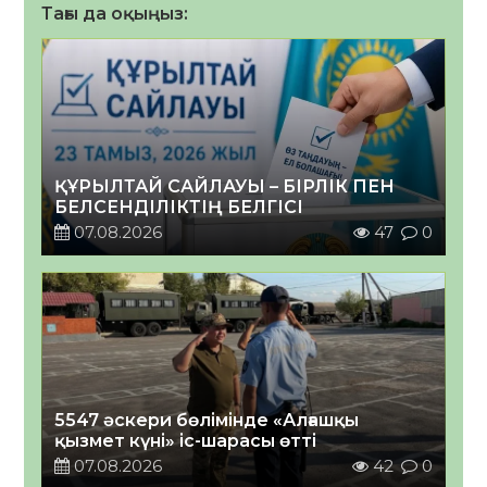
Тағы да оқыңыз:
ҚҰРЫЛТАЙ САЙЛАУЫ – БІРЛІК ПЕН
БЕЛСЕНДІЛІКТІҢ БЕЛГІСІ
07.08.2026
47
0
5547 әскери бөлімінде «Алғашқы
қызмет күні» іс-шарасы өтті
07.08.2026
42
0