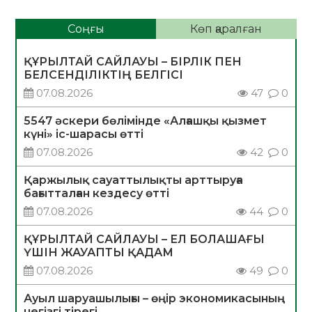
Соңғы
Көп қаралған
ҚҰРЫЛТАЙ САЙЛАУЫ – БІРЛІК ПЕН
БЕЛСЕНДІЛІКТІҢ БЕЛГІСІ
07.08.2026
47
0
5547 әскери бөлімінде «Алғашқы қызмет
күні» іс-шарасы өтті
07.08.2026
42
0
Қаржылық сауаттылықты арттыруға
бағытталған кездесу өтті
07.08.2026
44
0
ҚҰРЫЛТАЙ САЙЛАУЫ – ЕЛ БОЛАШАҒЫ
ҮШІН ЖАУАПТЫ ҚАДАМ
07.08.2026
49
0
Ауыл шаруашылығы – өңір экономикасының
негізгі тірегі