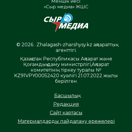
Меншік иесі:
«Сыр медиа» ЖШС
© 2026 . Zhalagash-zharshysy.kz ақпараттық
агенттігі.
Қазақстан Республикасы Ақпарат және
Қоғамдық даму министрлігі,Ақпарат
комитетінің тіркеу туралы №
KZ91VPY00052420 куәлігі 21.07.2022 жылы
берілген
Басшылық
Редакция
Сайт картасы
Материалдарды пайдалану ережелері