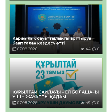
Қаржылық сауаттылықты арттыруға
бағытталған кездесу өтті
07.08.2026
44
0
ҚҰРЫЛТАЙ САЙЛАУЫ – ЕЛ БОЛАШАҒЫ
ҮШІН ЖАУАПТЫ ҚАДАМ
07.08.2026
49
0