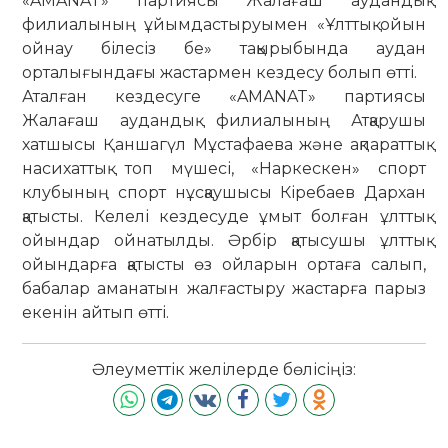
«AMANAT» партиясы Жалағаш аудандық
филиалының ұйымдастыруымен «Ұлттық ойын
ойнау білесіз бе» тақырыбында аудан
орталығындағы жастармен кездесу болып өтті.
Аталған кездесуге «AMANAT» партиясы
Жалағаш аудандық филиалының Атқарушы
хатшысы Қаншагүл Мұстафаева және ақпараттық
насихаттық топ мүшесі, «Наркескен» спорт
клубының спорт нұсқаушысы Кіребаев Дархан
қатысты. Келелі кездесуде ұмыт болған ұлттық
ойындар ойнатылды. Әрбір қатысушы ұлттық
ойындарға қатысты өз ойларын ортаға салып,
бабалар аманатын жалғастыру жастарға парыз
екенін айтып өтті.
Әлеуметтік желілерде бөлісіңіз: