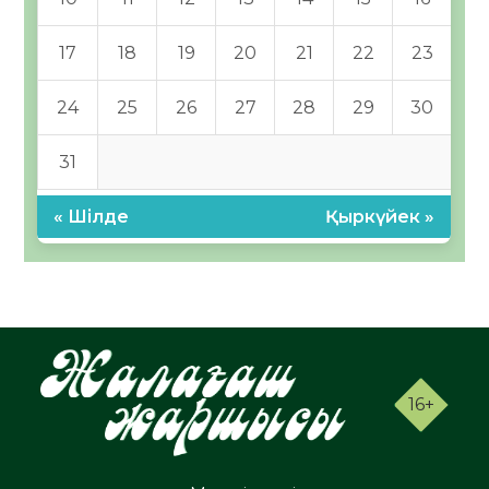
17
18
19
20
21
22
23
24
25
26
27
28
29
30
31
« Шілде
Қыркүйек »
16+