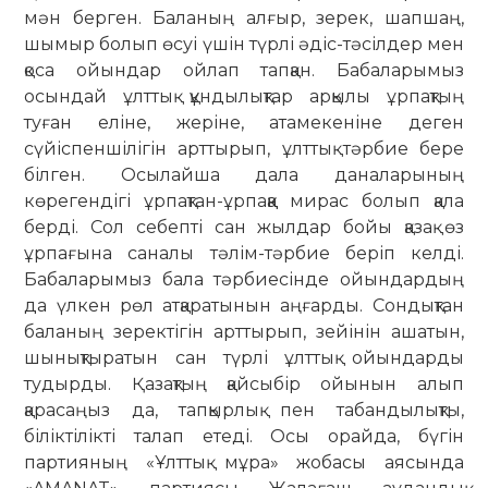
мән берген. Баланың алғыр, зерек, шапшаң,
шымыр болып өсуі үшін түрлі әдіс-тәсілдер мен
қоса ойындар ойлап тапқан. Бабаларымыз
осындай ұлттық құндылықтар арқылы ұрпақтың
туған еліне, жеріне, атамекеніне деген
сүйіспеншілігін арттырып, ұлттық тәрбие бере
білген. Осылайша дала даналарының
көрегендігі ұрпақтан-ұрпаққа мирас болып қала
берді. Сол себепті сан жылдар бойы қазақ өз
ұрпағына саналы тәлім-тәрбие беріп келді.
Бабаларымыз бала тәрбиесінде ойындардың
да үлкен рөл атқаратынын аңғарды. Сондықтан
баланың зеректігін арттырып, зейінін ашатын,
шынықтыратын сан түрлі ұлттық ойындарды
тудырды. Қазақтың қайсыбір ойынын алып
қарасаңыз да, тапқырлық пен табандылықты,
біліктілікті талап етеді. Осы орайда, бүгін
партияның «Ұлттық мұра» жобасы аясында