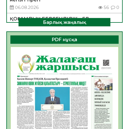
06.08.2026
56
0
ҚОҒАМДЫҚ БЕЛСЕНДІЛІК – ЕЛ
Барлық жаңалық
ДАМУЫНЫҢ НЕГІЗІ
06.08.2026
54
0
PDF нұсқа
ҚҰРЫЛТАЙ САЙЛАУЫ – БОЛАШАҚҚА
БАСТАР ЖАУАПТЫ ТАҢДАУ
06.08.2026
56
0
Инфекциялық ауруларға қарсы иммундау
жұмыстарының тиімділігі
06.08.2026
58
0
Көкжөтел ауруы туралы
06.08.2026
56
0
АПВ вакцинасы туралы мәлімет
06.08.2026
57
0