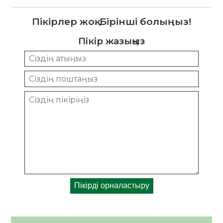
Пікірлер жоқ. Бірінші болыңыз!
Пікір жазыңыз