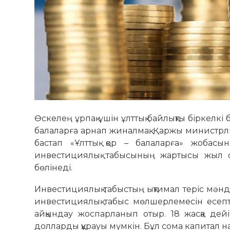
Өскелең ұрпақ үшін ұлттық байлықты біркелкі б
балаларға арнап жиналмақ. Қаржы министрлі
бастап «Ұлттық қор – балаларға» жобасын 
инвестициялық табысының жартысы жыл са
бөлінеді.
Инвестициялық табыстың ық­ти­мал теріс мән
инвестициялық табыс мөл­шерлемесін есепт
айқындау жоспарланып отыр. 18 ­жасқа де
долларды құрауы мүмкін. Бұл сома капитал