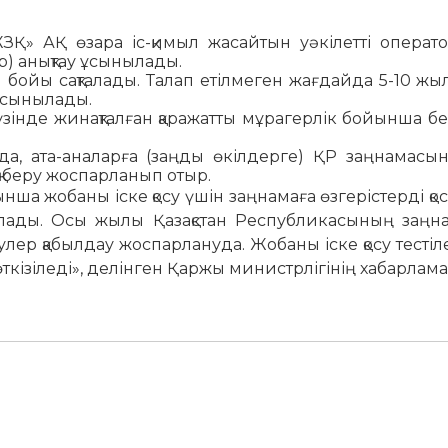
ЗҚ» АҚ өзара іс-қи­мыл­ жасайтын уәкілетті операто
р) анықтау ұсы­ны­лады.
л бойы сақталады. Та­лап­ етілмеген жағдайда 5-10 жыл 
 ұсынылады.
жүзінде жинақталған қара­жат­ты мұрагерлік бойынша б
йда, ата-аналарға (заң­ды­ өкілдерге) ҚР заңнамасы
қық беру жоспарланып отыр.
ша жобаны іске қосу үшін­ заңнамаға өзгерістерді қоса
лады. Осы жылы Қа­­зақстан Республикасының заң­н
етулер қабыл­дау­ жоспарлануда. Жобаны іске қо­су­ тестіле
өткізіледі», делінген Қаржы министрлігінің хабарлам