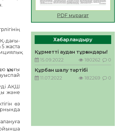
.
АПВ вакцинасы туралы
PDF мұрағат
мәлімет
06.08.2026
49
0
рлігінің
Open Air: Қызылорда
Хабарландыру
АҚ-дағы­
облысы полиция
 5 жаста
департаменті 20 мыңнан
Құрметті аудан тұрғындары!
­­циялық
астам көрерменнің
06.08.2026
62
0
15.09.2022
180262
0
қауіпсіздігін қамтамасыз етті
ҚЫЗЫЛОРДАДА «САНАЛЫ
ю құ­қығы
Құрбан шалу тәртібі
ҰРПАҚ – ЖАРҚЫН
уыс­­пай
11.07.2022
182269
0
БОЛАШАҚ» АТТЫ
КЕҢЕЙТІЛГЕН МӘЖІЛІС
еуді АҚШ
05.08.2026
63
0
ӨТТІ
ады және
Қазақстан Орталық
і­гін өз
Азиядағы көшуге ең қолайлы
 орнында
ел атанды
05.08.2026
64
0
далануға
 бойынша
Өрт қауіпсіздігі талаптарын