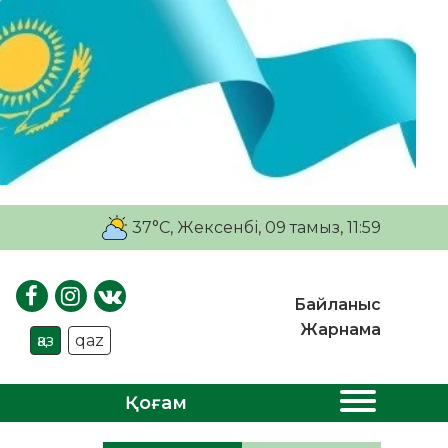
37°C
, Жексенбі, 09 тамыз, 11:59
Байланыс
Жарнама
қаз
qaz
Қоғам