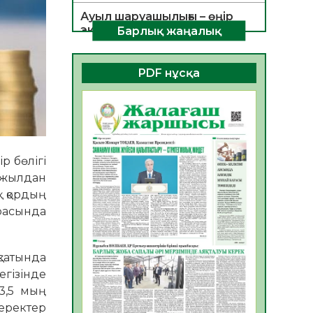
Ауыл шаруашылығы – өңір
экономикасының негізгі
Барлық жаңалық
тірегі
06.08.2026
51
0
PDF нұсқа
ҚОҒАМДЫҚ БЕЛСЕНДІЛІК –
ЕЛ ДАМУЫНЫҢ НЕГІЗІ
06.08.2026
49
0
ҚҰРЫЛТАЙ САЙЛАУЫ –
р бөлігі
БОЛАШАҚҚА БАСТАР
ЖАУАПТЫ ТАҢДАУ
4 жылдан
06.08.2026
51
0
қ қордың
расында
Инфекциялық ауруларға
қарсы иммундау
жұмыстарының тиімділігі
­сатында
06.08.2026
53
0
і­зін­де
3,5 мың
Көкжөтел ауруы туралы
деректер
06.08.2026
51
0