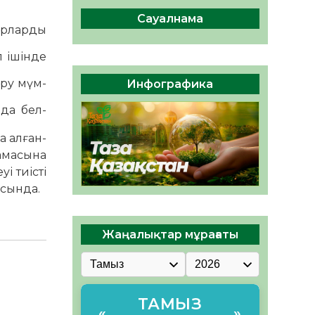
сақтау – әр азаматтың
міндеті
Сауалнама
р­лар­ды
05.08.2026
67
0
ішін­­де
Руслан Рүстемұлы облыс
әкімінің кеңесшісі болып
еру мүм­
Инфографика
тағайындалды
05.08.2026
61
0
нда бел­
 ал­ған­
а­масына
уі тиісті
асында.
Жаңалықтар мұрағаты
ТАМЫЗ
«
»