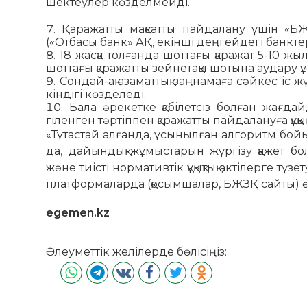
шек­теулер көзделмейді.
Қаражатты мақсатты пайдала­ну­ үшін «БЖ
(«Отбасы банк» АҚ, екінші дең­­гейдегі банкте
18 жасқа толғанда шоттағы қара­жат 5-10 жы
шоттағы қаражатты зейнетақы шо­тына аудару
Сондай-ақ азаматтық заңнамаға сәй­кес іс 
кіндігі көзделеді.
Бала әрекетке қабілетсіз бол­­ған жағда
гіленген тәртіппен қаражатты пай­да­ла­нуға құ
«Тұтастай алғанда, ұсынылған ал­го­ритм бойын
да, дайындық жұмыстарын жүр­гізу қажет бо
және тиісті нормативтік құ­қық­тық актілерге түз
платформалар­да­ (қосымшалар, БЖЗҚ сайты)­ 
egemen.kz
Әлеуметтік желілерде бөлісіңіз: