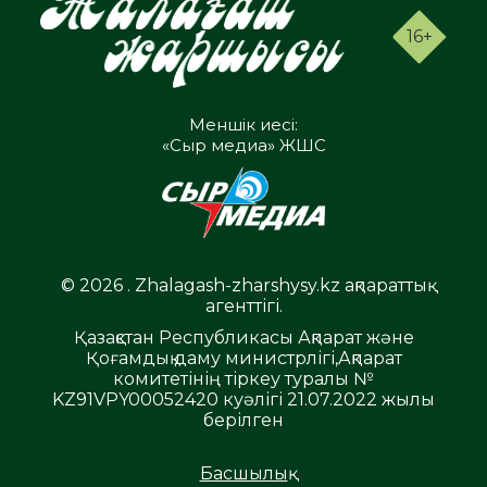
16+
Меншік иесі:
«Сыр медиа» ЖШС
© 2026 . Zhalagash-zharshysy.kz ақпараттық
агенттігі.
Қазақстан Республикасы Ақпарат және
Қоғамдық даму министрлігі,Ақпарат
комитетінің тіркеу туралы №
KZ91VPY00052420 куәлігі 21.07.2022 жылы
берілген
Басшылық