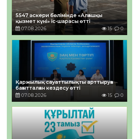
5547 әскери бөлімінде «Алғашқы
қызмет күні» іс-шарасы өтті
07.08.2026
15
0
Қаржылық сауаттылықты арттыруға
бағытталған кездесу өтті
07.08.2026
15
0