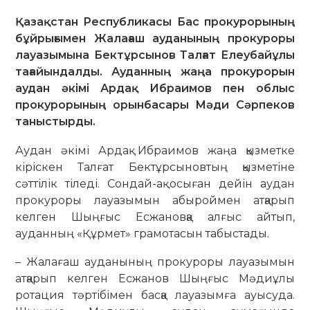
Қазақстан Республикасы Бас прокурорының
бұйрығымен Жалағаш ауданының прокуроры
лауазымына Бектұрсынов Талғат Елеубайұлы
тағайындалды. Ауданның жаңа прокурорын
аудан әкімі Ардақ Ибраимов пен облыс
прокурорының орынбасары Мәди Сәрпеков
таныстырды.
Аудан әкімі Ардақ Ибраимов жаңа қызметке
кіріскен Талғат Бектұрсыновтың қызметіне
сәттілік тіледі. Сондай-ақ осыған дейін аудан
прокуроры лауазымын абыроймен атқарып
келген Шыңғыс Есжановқа алғыс айтып,
ауданның «Құрмет» грамотасын табыстады.
– Жалағаш ауданының прокуроры лауазымын
атқарып келген Есжанов Шыңғыс Мәдиұлы
ротация тәртібімен басқа лауазымға ауысуда.