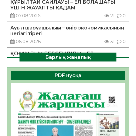
ҚҰРЫЛТАЙ САЙЛАУЫ – ЕЛ БОЛАШАҒЫ
ҮШІН ЖАУАПТЫ ҚАДАМ
07.08.2026
21
0
Ауыл шаруашылығы – өңір экономикасының
негізгі тірегі
06.08.2026
31
0
ҚОҒАМДЫҚ БЕЛСЕНДІЛІК – ЕЛ
Барлық жаңалық
ДАМУЫНЫҢ НЕГІЗІ
06.08.2026
30
0
PDF нұсқа
ҚҰРЫЛТАЙ САЙЛАУЫ – БОЛАШАҚҚА
БАСТАР ЖАУАПТЫ ТАҢДАУ
06.08.2026
32
0
Инфекциялық ауруларға қарсы иммундау
жұмыстарының тиімділігі
06.08.2026
33
0
Көкжөтел ауруы туралы