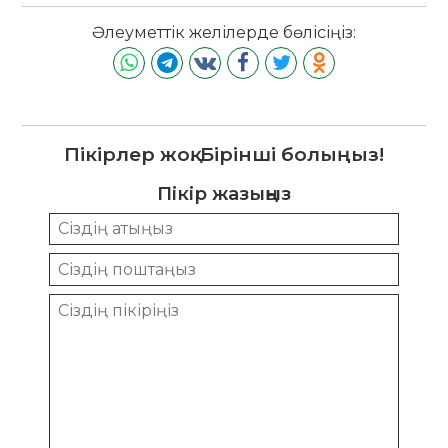
Әлеуметтік желілерде бөлісіңіз:
Пікірлер жоқ. Бірінші болыңыз!
Пікір жазыңыз