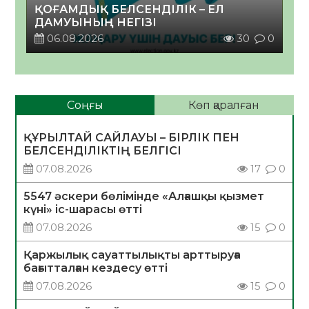
ҚОҒАМДЫҚ БЕЛСЕНДІЛІК – ЕЛ
ДАМУЫНЫҢ НЕГІЗІ
06.08.2026
30
0
Соңғы
Көп қаралған
ҚҰРЫЛТАЙ САЙЛАУЫ – БІРЛІК ПЕН
БЕЛСЕНДІЛІКТІҢ БЕЛГІСІ
07.08.2026
17
0
5547 әскери бөлімінде «Алғашқы қызмет
күні» іс-шарасы өтті
07.08.2026
15
0
Қаржылық сауаттылықты арттыруға
бағытталған кездесу өтті
07.08.2026
15
0