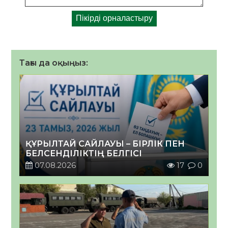
Тағы да оқыңыз:
ҚҰРЫЛТАЙ САЙЛАУЫ – БІРЛІК ПЕН
БЕЛСЕНДІЛІКТІҢ БЕЛГІСІ
07.08.2026
17
0