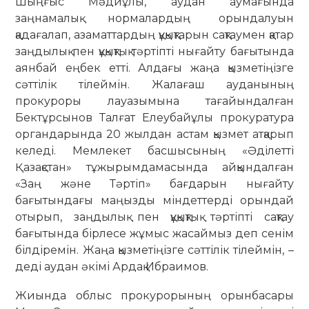
Шыңғыс Мәдиұлы, аудан аумағында
заңнамалық нормалардың орындалуын
қадағалап, азаматтардың құқықтарын сақтаумен қатар
заңдылық пен құқықтық тәртіпті нығайту бағытында
аянбай еңбек етті. Алдағы жаңа қызметіңізге
сәттілік тілеймін. Жалағаш ауданының
прокуроры лауазымына тағайындалған
Бектұрсынов Талғат Елеубайұлы прокуратура
органдарында 20 жылдан астам қызмет атқарып
келеді. Мемлекет басшысының «Әділетті
Қазақстан» тұжырымдамасында айқындалған
«Заң және Тәртіп» бағдарын нығайту
бағытындағы маңызды міндеттерді орындай
отырып, заңдылық пен құқықтық тәртіпті сақтау
бағытында бірлесе жұмыс жасаймыз деп сенім
білдіремін. Жаңа қызметіңізге сәттілік тілеймін, –
деді аудан әкімі Ардақ Ибраимов.
Жиында облыс прокурорының орынбасары