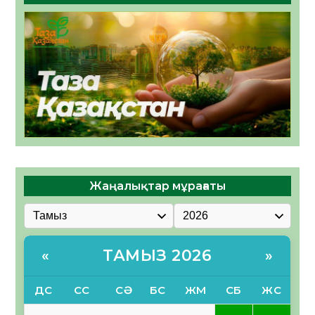
Жаңалықтар мұрағаты
ТАМЫЗ 2026
«
»
ДС
СС
СӘ
БС
ЖМ
СБ
ЖС