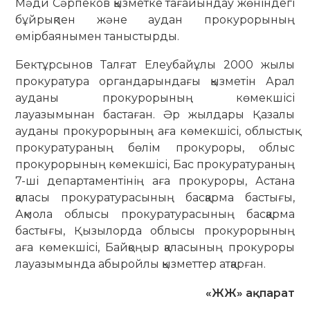
Мәди Сәрпеков қызметке тағайындау жөніндегі
бұйрықпен және аудан прокурорының
өмірбаянымен таныстырды.
Бектұрсынов Талғат Елеубайұлы 2000 жылы
прокуратура органдарындағы қызметін Арал
ауданы прокурорының көмекшісі
лауазымынан бастаған. Әр жылдары Қазалы
ауданы прокурорының аға көмекшісі, облыстық
прокуратураның бөлім прокуроры, облыс
прокурорының көмекшісі, Бас прокуратураның
7-ші департаментінің аға прокуроры, Астана
қаласы прокуратурасының басқарма бастығы,
Ақмола облысы прокуратурасының басқарма
бастығы, Қызылорда облысы прокурорының
аға көмекшісі, Байқоңыр қаласының прокуроры
лауазымында абыройлы қызметтер атқарған.
«ЖЖ» ақпарат