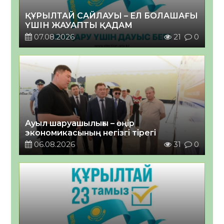
ҚҰРЫЛТАЙ САЙЛАУЫ – ЕЛ БОЛАШАҒЫ
ҮШІН ЖАУАПТЫ ҚАДАМ
07.08.2026
21
0
Ауыл шаруашылығы – өңір
экономикасының негізгі тірегі
06.08.2026
31
0