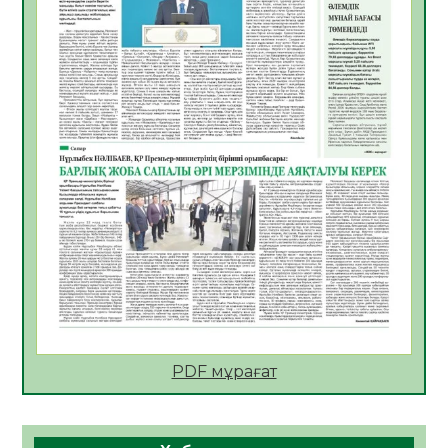
06.08.2026
30
0
АПВ вакцинасы туралы мәлімет
06.08.2026
31
0
Open Air: Қызылорда облысы полиция
департаменті 20 мыңнан астам
көрерменнің қауіпсіздігін қамтамасыз етті
06.08.2026
41
0
ҚЫЗЫЛОРДАДА «САНАЛЫ ҰРПАҚ –
ЖАРҚЫН БОЛАШАҚ» АТТЫ КЕҢЕЙТІЛГЕН
МӘЖІЛІС ӨТТІ
05.08.2026
43
0
Қазақстан Орталық Азиядағы көшуге ең
қолайлы ел атанды
05.08.2026
43
0
PDF мұрағат
Өрт қауіпсіздігі талаптарын сақтау – әр
азаматтың міндеті