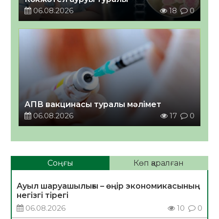
06.08.2026
18
0
АПВ вакцинасы туралы мәлімет
06.08.2026
17
0
Соңғы
Көп қаралған
Ауыл шаруашылығы – өңір экономикасының
негізгі тірегі
06.08.2026
10
0