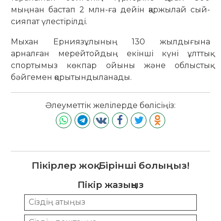
мыңнан бастап 2 млн-ға дейін қаржылай сый-
сияпат үлестірілді.
Мыхан Ерниязұлының 130 жылдығына
арналған мерейтойдың екінші күні ұлттық
спортымыз көкпар ойыны және облыстық
бәйгемен қорытындыланaды.
Әлеуметтік желілерде бөлісіңіз:
Пікірлер жоқ. Бірінші болыңыз!
Пікір жазыңыз