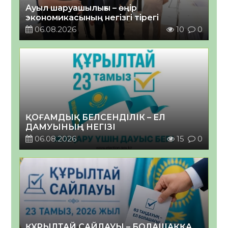
Ауыл шаруашылығы – өңір
экономикасының негізгі тірегі
06.08.2026
10
0
ҚОҒАМДЫҚ БЕЛСЕНДІЛІК – ЕЛ
ДАМУЫНЫҢ НЕГІЗІ
06.08.2026
15
0
ҚҰРЫЛТАЙ САЙЛАУЫ – БОЛАШАҚҚА