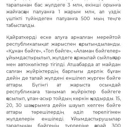
тарапынан бас жүлдеге 3 млн, екінші орынға
жайғасқан палуанға 1 жарым млн, ал үздік
үштікті түйіндеген палуанға 500 мың теңге
табысталды.
Қайраткерді еске алуға арналған мерейтой
республикалық ат жарыспен қорытындыланды.
«Құнан бәйге», «Топ бәйге», «Аламан бәйгелер»
ұйымдастырылып, жүлдеге қаржылай сыйлықтар
мен автокөліктер тігілді. Атшабарда ат майдан
салған жүйріктердің барлығы дерлік бұған
дейін де талай жүлдені еншілеп жүрген бәйге
аттары. Бүгінгі ат жарыста осындай
республикаға танымал жүйріктер бәйгеге
қосылып, ұлан-асыр тойдың көркін қыздырды. 15,
20, 30 шақырымға дейін шауып келген бәйге
аттары төрешілердің әділ төрелігімен
жүлделерін еншіледі. Ұйымдастырушылар
тарапынан бәйгенің түрлеріне қарай 300