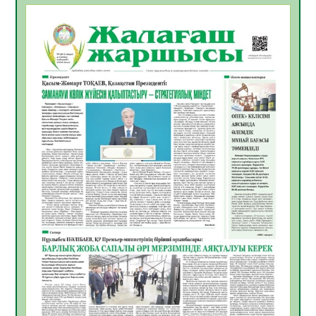
06.08.2026
24
0
ҚЫЗЫЛОРДАДА «САНАЛЫ ҰРПАҚ –
ЖАРҚЫН БОЛАШАҚ» АТТЫ КЕҢЕЙТІЛГЕН
МӘЖІЛІС ӨТТІ
05.08.2026
30
0
Қазақстан Орталық Азиядағы көшуге ең
қолайлы ел атанды
05.08.2026
32
0
Өрт қауіпсіздігі талаптарын сақтау – әр
азаматтың міндеті
05.08.2026
32
0
Руслан Рүстемұлы облыс әкімінің
кеңесшісі болып тағайындалды
05.08.2026
29
0
Цифрландыру саласын дамыту аясында
салынатын жаңа орталықтың жобасы