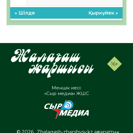
« Шілде
Қыркүйек »
16+
Меншік иесі:
«Сыр медиа» ЖШС
© 2026 . Zhalagash-zharshysy.kz ақпараттық