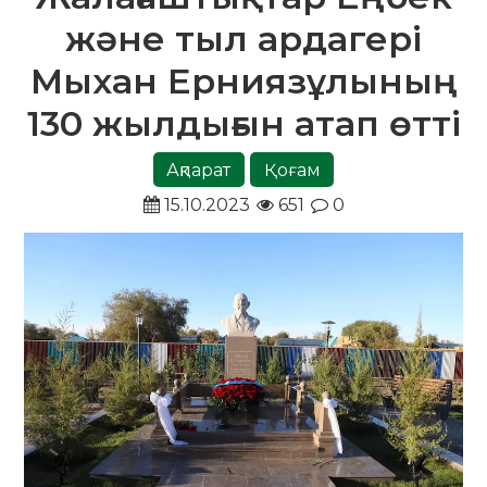
және тыл ардагері
Мыхан Ерниязұлының
130 жылдығын атап өтті
Ақпарат
Қоғам
15.10.2023
651
0