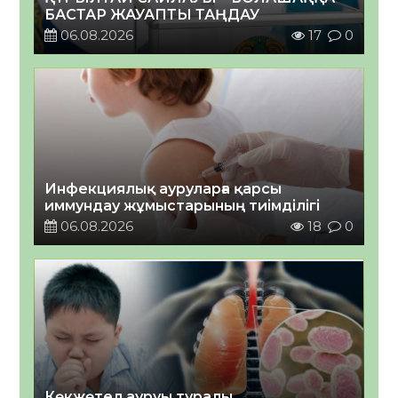
БАСТАР ЖАУАПТЫ ТАҢДАУ
06.08.2026
17
0
Инфекциялық ауруларға қарсы
иммундау жұмыстарының тиімділігі
06.08.2026
18
0
Көкжөтел ауруы туралы