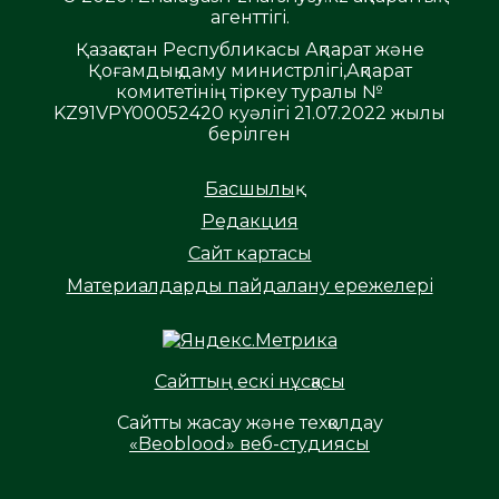
агенттігі.
Қазақстан Республикасы Ақпарат және
Қоғамдық даму министрлігі,Ақпарат
комитетінің тіркеу туралы №
KZ91VPY00052420 куәлігі 21.07.2022 жылы
берілген
Басшылық
Редакция
Сайт картасы
Материалдарды пайдалану ережелері
Сайттың ескі нұсқасы
Сайтты жасау және техқолдау
«Beoblood» веб-студиясы