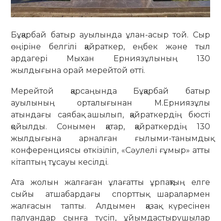
Бұқарбай батыр ауылында ұлан-асыр той. Сыр
өңіріне белгілі қайраткер, еңбек және тыл
ардагері Мыхан Ерниязұлының 130
жылдығына орай мерейтой өтті.
Мерейтой қарсаңында Бұқарбай батыр
ауылының орталығынан М.Ерниязұлы
атындағы саябақ ашылып, қайраткердің бюсті
қойылды. Сонымен қатар, қайраткердің 130
жылдығына арналған ғылыми-танымдық
конференциясы өткізіліп, «Сәулелі ғұмыр» атты
кітаптың тұсауы кесілді.
Ата жолын жалғаған ұлағатты ұрпақтың елге
сыйы атшабардағы спорттық шаралармен
жалғасын тапты. Алдымен қазақ күресінен
палуандар сынға түсіп, ұйымдастырушылар