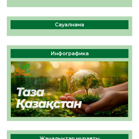
Сауалнама
Инфографика
Жаңалықтар мұрағаты