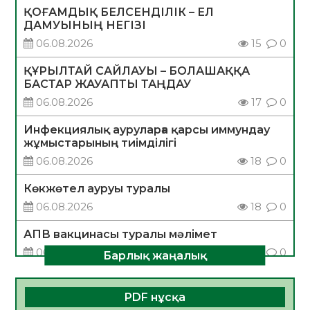
ҚОҒАМДЫҚ БЕЛСЕНДІЛІК – ЕЛ
ДАМУЫНЫҢ НЕГІЗІ
06.08.2026
15
0
ҚҰРЫЛТАЙ САЙЛАУЫ – БОЛАШАҚҚА
БАСТАР ЖАУАПТЫ ТАҢДАУ
06.08.2026
17
0
Инфекциялық ауруларға қарсы иммундау
жұмыстарының тиімділігі
06.08.2026
18
0
Көкжөтел ауруы туралы
06.08.2026
18
0
АПВ вакцинасы туралы мәлімет
06.08.2026
17
0
Барлық жаңалық
Open Air: Қызылорда облысы полиция
департаменті 20 мыңнан астам
PDF нұсқа
көрерменнің қауіпсіздігін қамтамасыз етті