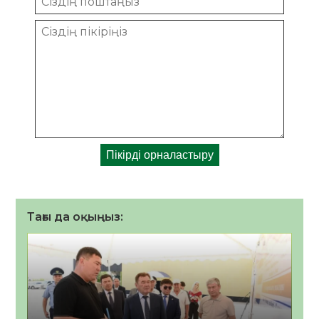
Тағы да оқыңыз: