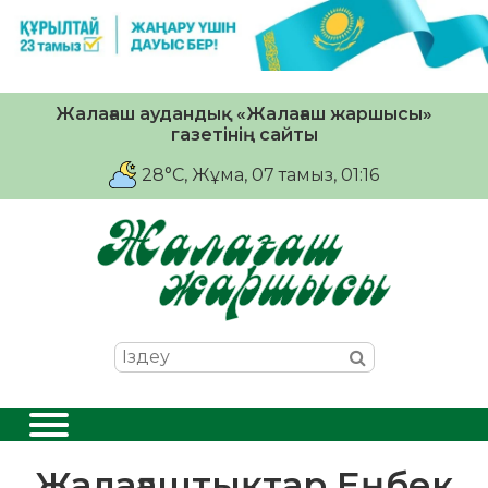
Жалағаш аудандық «Жалағаш жаршысы»
газетінің сайты
28°C
, Жұма, 07 тамыз, 01:16
Жалағаштықтар Еңбек