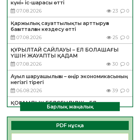
күні» іс-шарасы өтті
07.08.2026
23
0
Қаржылық сауаттылықты арттыруға
бағытталған кездесу өтті
07.08.2026
25
0
ҚҰРЫЛТАЙ САЙЛАУЫ – ЕЛ БОЛАШАҒЫ
ҮШІН ЖАУАПТЫ ҚАДАМ
07.08.2026
30
0
Ауыл шаруашылығы – өңір экономикасының
негізгі тірегі
06.08.2026
39
0
ҚОҒАМДЫҚ БЕЛСЕНДІЛІК – ЕЛ
Барлық жаңалық
ДАМУЫНЫҢ НЕГІЗІ
06.08.2026
36
0
PDF нұсқа
ҚҰРЫЛТАЙ САЙЛАУЫ – БОЛАШАҚҚА
БАСТАР ЖАУАПТЫ ТАҢДАУ