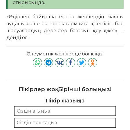
отырысында.
«Өңірлер бойынша егістік жерлердің жалпы
ауданы және жанар-жағармайға қажеттілігі бар
шаруалардың деректер базасын құру қажет», –
дейді ол.
Әлеуметтік желілерде бөлісіңіз:
Пікірлер жоқ. Бірінші болыңыз!
Пікір жазыңыз