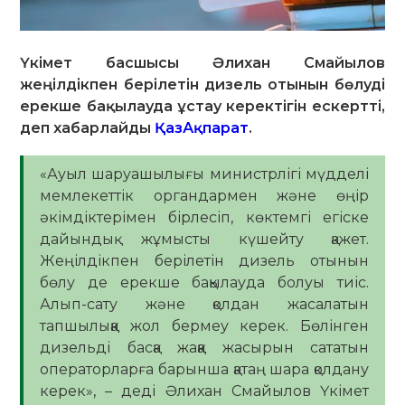
Үкімет басшысы Әлихан Смайылов
жеңілдікпен берілетін дизель отынын бөлуді
ерекше бақылауда ұстау керектігін ескертті,
деп хабарлайды
ҚазАқпарат
.
«Ауыл шаруашылығы министрлігі мүдделі
мемлекеттік органдармен және өңір
әкімдіктерімен бірлесіп, көктемгі егіске
дайындық жұмысты күшейту қажет.
Жеңілдікпен берілетін дизель отынын
бөлу де ерекше бақылауда болуы тиіс.
Алып-сату және қолдан жасалатын
тапшылыққа жол бермеу керек. Бөлінген
дизельді басқа жаққа жасырын сататын
операторларға барынша қатаң шара қолдану
керек», – деді Әлихан Смайылов Үкімет