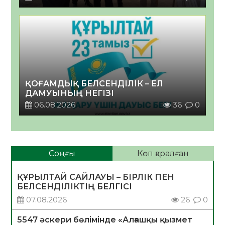
ҚОҒАМДЫҚ БЕЛСЕНДІЛІК – ЕЛ
ДАМУЫНЫҢ НЕГІЗІ
06.08.2026
36
0
Соңғы
Көп қаралған
ҚҰРЫЛТАЙ САЙЛАУЫ – БІРЛІК ПЕН
БЕЛСЕНДІЛІКТІҢ БЕЛГІСІ
07.08.2026
26
0
5547 әскери бөлімінде «Алғашқы қызмет