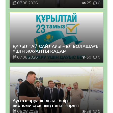
07.08.2026
25
0
ҚҰРЫЛТАЙ САЙЛАУЫ – ЕЛ БОЛАШАҒЫ
ҮШІН ЖАУАПТЫ ҚАДАМ
07.08.2026
30
0
Ауыл шаруашылығы – өңір
экономикасының негізгі тірегі
06.08.2026
39
0