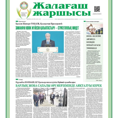
06.08.2026
38
0
Инфекциялық ауруларға қарсы иммундау
жұмыстарының тиімділігі
06.08.2026
40
0
Көкжөтел ауруы туралы
06.08.2026
36
0
АПВ вакцинасы туралы мәлімет
06.08.2026
36
0
Open Air: Қызылорда облысы полиция
департаменті 20 мыңнан астам
көрерменнің қауіпсіздігін қамтамасыз етті
06.08.2026
48
0
ҚЫЗЫЛОРДАДА «САНАЛЫ ҰРПАҚ –
ЖАРҚЫН БОЛАШАҚ» АТТЫ КЕҢЕЙТІЛГЕН
МӘЖІЛІС ӨТТІ
05.08.2026
49
0