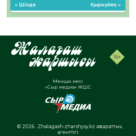
« Шілде
Қыркүйек »
16+
Меншік иесі:
«Сыр медиа» ЖШС
© 2026 . Zhalagash-zharshysy.kz ақпараттық
агенттігі.