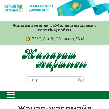
Жалағаш аудандық «Жалағаш жаршысы»
газетінің сайты
35°C
, Сенбі, 08 тамыз, 13:41
Жанар-жағармайға