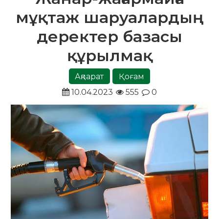
мұқтаж шаруалардың
деректер базасы
құрылмақ
Ақпарат
Қоғам
10.04.2023
555
0