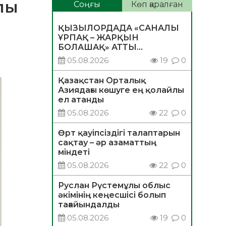
лы
Соңғы
Көп қаралған
ҚЫЗЫЛОРДАДА «САНАЛЫ
ҰРПАҚ – ЖАРҚЫН
БОЛАШАҚ» АТТЫ
КЕҢЕЙТІЛГЕН МӘЖІЛІС
05.08.2026
19
0
ӨТТІ
Қазақстан Орталық
Азиядағы көшуге ең қолайлы
ел атанды
05.08.2026
22
0
Өрт қауіпсіздігі талаптарын
сақтау – әр азаматтың
міндеті
05.08.2026
22
0
Руслан Рүстемұлы облыс
әкімінің кеңесшісі болып
тағайындалды
05.08.2026
19
0