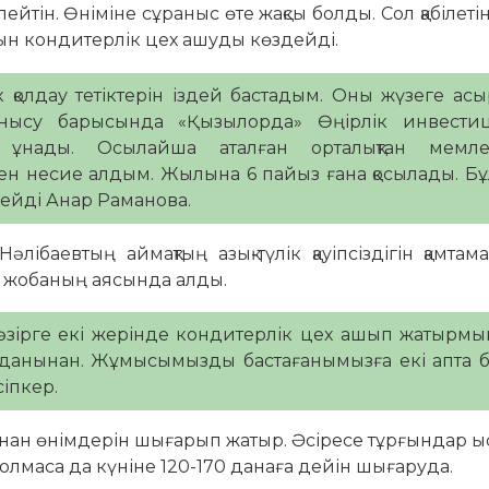
лейтін. Өніміне сұраныс өте жақсы болды. Сол қабілеті
н кондитерлік цех ашуды көздейді.
к қолдау тетіктерін іздей бастадым. Оны жүзеге ас
нысу барысында «Қызылорда» Өңірлік инвестиц
ұнады. Осылайша аталған орталықтан мемлек
ен несие алдым. Жылына 6 пайыз ғана қосылады. Б
 дейді Анар Раманова.
ібаевтың аймақтың азық-түлік қауіпсіздігін қамтам
т жобаның аясында алды.
зірге екі жерінде кондитерлік цех ашып жатырмын
ауданынан. Жұмысымызды бастағанымызға екі апта 
іпкер.
 нан өнімдерін шығарып жатыр. Әсіресе тұрғындар ыс
лмаса да күніне 120-170 данаға дейін шығаруда.