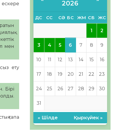
2026
н ескере
ДС
СС
СӘ
БС
ЖМ
СБ
ЖС
ыратын
1
2
иялық
еттік
6
3
4
5
7
8
9
ұл мен
10
11
12
13
14
15
16
асыз ету
17
18
19
20
21
22
23
24
25
26
27
28
29
30
. Бірі
болды.
31
тық тапа
« Шілде
Қыркүйек »