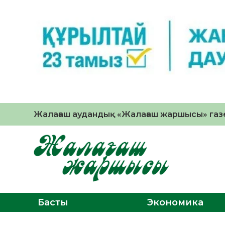
Жалағаш аудандық «Жалағаш жаршысы» газе
Басты
Экономика