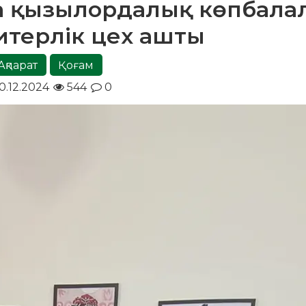
да қызылордалық көпбала
итерлік цех ашты
Ақпарат
Қоғам
0.12.2024
544
0