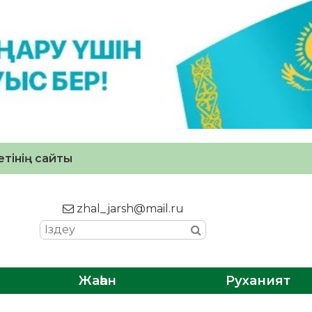
тінің сайты
zhal_jarsh@mail.ru
Жаһан
Руханият