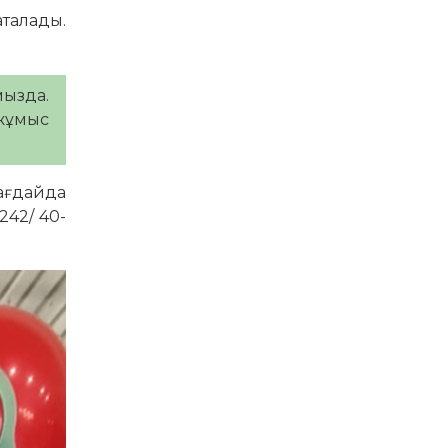
талады.
ызда.
жұмыс
ағдайда
242/ 40-