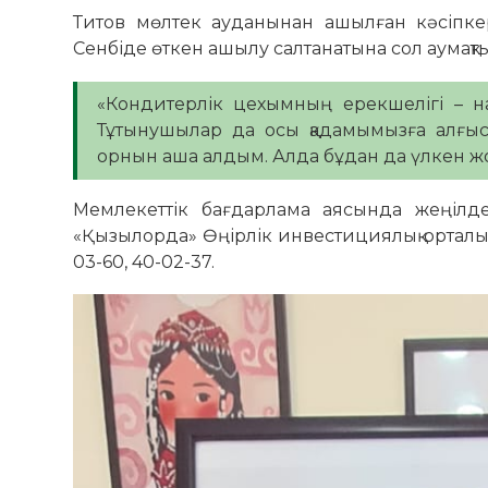
Титов мөлтек ауданынан ашылған кәсіпке
Сенбіде өткен ашылу салтанатына сол аумақты
«Кондитерлік цехымның ерекшелігі – 
Тұтынушылар да осы қадамымызға алғыс
орнын аша алдым. Алда бұдан да үлкен жо
Мемлекеттік бағдарлама аясында жеңілдет
«Қызылорда» Өңірлік инвестициялық орталығ
03-60, 40-02-37.