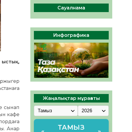
04.08.2026
48
0
Сауалнама
Құрылтай: Қызылордада
1344 комиссия мүшесінің
білімі жетілдіріледі
04.08.2026
39
0
Инфографика
ҚҰРЫЛТАЙ САЙЛАУЫ – ЕЛ
БІРЛІГІ МЕН АЗАМАТТЫҚ
ЖАУАПКЕРШІЛІКТІҢ
КӨРІНІСІ
 ыстық,
04.08.2026
52
0
қаржыгер
Астанаға
Жаңалықтар мұрағаты
те сынап
ғын кафе
лордаға
ТАМЫЗ
ды. Анар
«
»