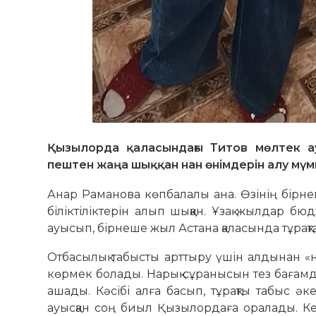
Қызылорда қаласындағы Титов мөлтек а
пештен жаңа шыққан нан өнімдерін алу мүмк
Анар Раманова көпбалалы ана. Өзінің бірне
біліктіліктерін алып шыққан. Ұзақ жылдар б
ауысып, бірнеше жыл Астана қаласында тұрақт
Отбасылық табысты арттыру үшін алдынан «не
көрмек болады. Нарық сұранысын тез бағам
ашады. Кәсібі алға басып, тұрақты табыс
ауысқан соң биыл Қызылордаға оралады. Ке