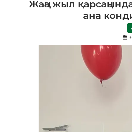
Жаңа жыл қарсаңын
ана конд
3