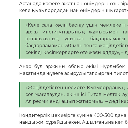
Астанада кафеге қажет нан өнімдерін өзі әзір
келе Қызылордадан нан өнімдерін шығараты
«Келе сала кәсіп бастау үшін мемлекетті
қаржы институттарының жұмысымен та
орталығының ұсынған бағдарламасы 
бағдарламамен 30 млн теңге жеңілдетілг
секілді кәсіпкерлерге өте жақсы қолдау», –
Анар бұл қаржыны облыс әкімі Нұрлыбек Нәл
мақсатында жүзеге асыруды тапсырған пило
«Жеңілдетілген несиеге Қызылорданың ә
сол жағалаудан, екіншісі Титов мөлтек 
Ал ресми енді ашып жатырмыз», – деді кәс
Кондитерлік цех әзірге күніне 400-500 дана
нанды жиі сұрайды екен. Ашылғанына көп бо