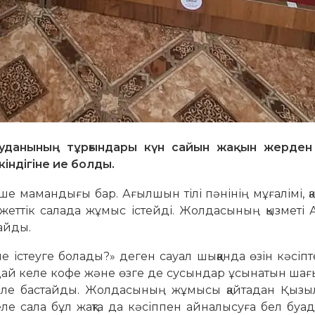
уданының тұрғындары күн сайын жақын жерден
індігіне ие болды.
ше мамандығы бар. Ағылшын тілі пәнінің мұғалімі, 
юджеттік салада жұмыс істейді. Жолдасының қызметі 
айды.
 істеуге болады?» деген сауал шыққанда өзін кәсіп
дай келе кофе және өзге де сусындар ұсынатын ша
 әкеле бастайды. Жолдасының жұмысы қайтадан Қызы
ле сала бұл жақта да кәсіппен айналысуға бел буа