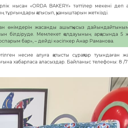
рлік нысан «ORDA BAKERY» тәттілер мекені деп а
ң тұрғындары қатысып, қуаныштарын жеткізді.
нан өнімдерін жасанды ашытқысыз дайындайтыным
ын білдіруде. Мемлекет қолдауының арқасында 5 
спарым бар», – дейді кәсіпкер Анар Раманова.
ілген несие алуға қатысты сұрақтар туындаған ж
ына хабарласа аласыздар. Байланыс телефоны: 8 /7