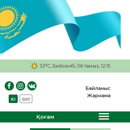
33°C
, Бейсенбі, 06 тамыз, 12:15
Байланыс
Жарнама
қаз
qaz
Қоғам