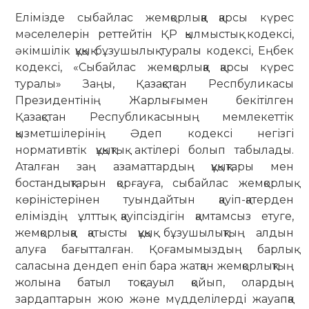
Елімізде сыбайлас жемқорлыққа қарсы күрес
мәселелерін реттейтін ҚР қылмыстық кодексі,
әкімшілік құқық бұзушылық туралы кодексі, Еңбек
кодексі, «Сыбайлас жемқорлыққа қарсы күрес
туралы» Заңы, Қазақстан Респбуликасы
Президентінің Жарлығымен бекітілген
Қазақстан Республикасының мемлекеттік
қызметшілерінің Әдеп кодексі негізгі
нормативтік құқықтық актілері болып табылады.
Аталған заң азаматтардың құқықтары мен
бостандықтарын қорғауға, сыбайлас жемқорлық
көріністерінен туындайтын қауіп-қатерден
еліміздің ұлттық қауіпсіздігін қамтамсыз етуге,
жемқорлыққа қатысты құқық бұзушылықтың алдын
алуға бағытталған. Қоғамымыздың барлық
саласына дендеп еніп бара жатқан жемқорлықтың
жолына батыл тоқсауыл қойып, олардың
зардаптарын жою және мүдделілерді жауапқа