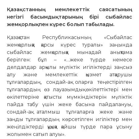
Қазақстанның мемлекеттік саясатының
негізгі басымдықтарының бірі сыбайлас
жемқорлықпен күрес болып табылады.
Қазақстан Республикасының «Сыбайлас
жемқорлыққа қарсы күрес туралы» заңында
сыбайлас жемқорлыққа мынадай анықтама
берілген: бұл – «…жеке түрде немесе
делдалдар арқылы мүліктік игіліктерді заңсыз
алу және мемлекеттік қызмет атқарушы
тұлғалардың, сондай-ақ оларға теңестірілген
тұлғалардың өз лауазымдық өкілеттіктері мен
өкілеттеріне қатысты мүмкіндіктерін мүліктік
пайда табу үшін жеке басына пайдалануы,
сондай-ақ аталмыш тұлғаларға жеке және
заңды тұлғалардың көрсетілген игіліктер мен
жеңілдіктерді құқыққа қайшы түрде пара ұсыну
жолымен сатып алуы».