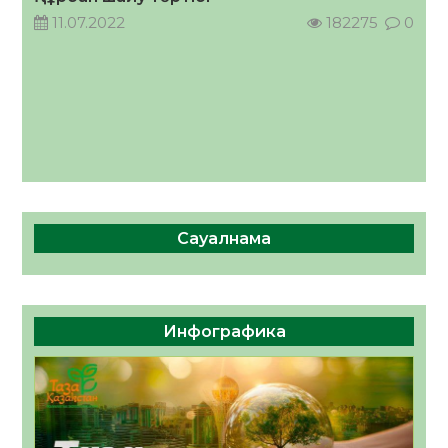
11.07.2022
182275
0
Сауалнама
Инфографика