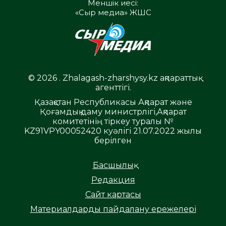
Меншік иесі:
«Сыр медиа» ЖШС
© 2026 . Zhalagash-zharshysy.kz ақпараттық
агенттігі.
Қазақстан Республикасы Ақпарат және
Қоғамдық даму министрлігі,Ақпарат
комитетінің тіркеу туралы №
KZ91VPY00052420 куәлігі 21.07.2022 жылы
берілген
Басшылық
Редакция
Сайт картасы
Материалдарды пайдалану ережелері