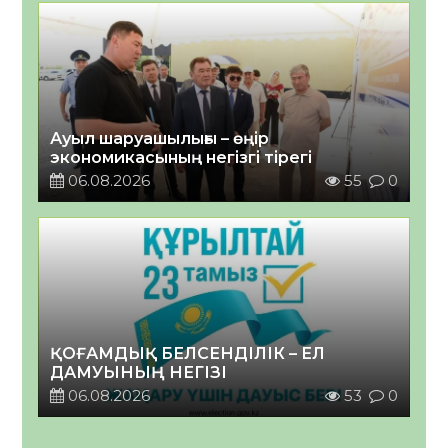
Ауыл шаруашылығы – өңір
экономикасының негізгі тірегі
06.08.2026
55
0
ҚОҒАМДЫҚ БЕЛСЕНДІЛІК – ЕЛ
ДАМУЫНЫҢ НЕГІЗІ
06.08.2026
53
0