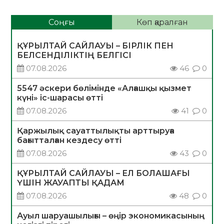
Соңғы
Көп қаралған
ҚҰРЫЛТАЙ САЙЛАУЫ – БІРЛІК ПЕН
БЕЛСЕНДІЛІКТІҢ БЕЛГІСІ
07.08.2026
46
0
5547 әскери бөлімінде «Алғашқы қызмет
күні» іс-шарасы өтті
07.08.2026
41
0
Қаржылық сауаттылықты арттыруға
бағытталған кездесу өтті
07.08.2026
43
0
ҚҰРЫЛТАЙ САЙЛАУЫ – ЕЛ БОЛАШАҒЫ
ҮШІН ЖАУАПТЫ ҚАДАМ
07.08.2026
48
0
Ауыл шаруашылығы – өңір экономикасының