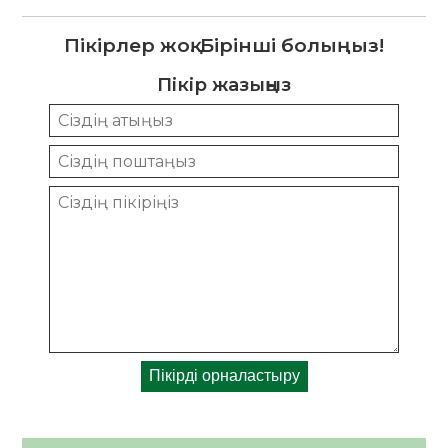
Пікірлер жоқ. Бірінші болыңыз!
Пікір жазыңыз