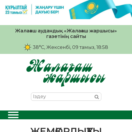
Жалағаш аудандық «Жалағаш жаршысы»
газетінің сайты
38°C
, Жексенбі, 09 тамыз, 18:58
ЖЕМҚОРЛЫҚТЫ