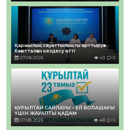
Қаржылық сауаттылықты арттыруға
бағытталған кездесу өтті
07.08.2026
43
0
ҚҰРЫЛТАЙ САЙЛАУЫ – ЕЛ БОЛАШАҒЫ
ҮШІН ЖАУАПТЫ ҚАДАМ
07.08.2026
48
0