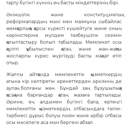
тарту бүгінгі күннің ең басты міндеттерінің бірі.
Әкімшілік және конституциялық
реформалардың мәні мен мазмұны сыбайлас
жемқорлыққа қарсы күресті күшейтуге және оның
көріністеріне мүлдем төзбеушілік сезімін
қалыптастыру болып табылады. Мемлекет осы
қауіпті құбылыспен қатаң және жан-жақты
жоспарлы күрес жүргізуді басты мақсат етіп
отыр.
Жалпы айтқанда мемлекеттік қызметкердің
атына кір келтіретін әрекеттерден әркімнің де
аулақ болғаны жөн. Бұндай заң бұзушылыққа
қасақана барғандар қатаң жазаға тартылады.
Әрине, ең алдымен бүгінгі бала, ертеңгі
мемлекеттік қызметкердің отбасындаға тәлім-
тәрбиесі дұрыс болуы ләзім және әрбір отбасы
осы мәселеге аса мән бергені абзал.