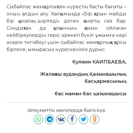
Сыбайлас жемқорлықпен күрестің басты бағыты –
оның алдын алу. Халқымызда «Бір қарын майды
бір құмалақ шірітеді» деген қанатты сөз бар.
Сондықтан да құлқынның қамын ойлаған
кейбіреулердің теріс әрекеті бүкіл ұжымға кері
әсерін тигізбеуі үшін сыбайлас жемқорлыққа қарсы
бірлесе, ымырасыз күрескеніміз дұрыс.
Куляим КАИПБАЕВА,
Жалағаш аудандық Қазынашылық
басқармасының
бас маман-бас қазынашысы
Әлеуметтік желілерде бөлісіңіз: