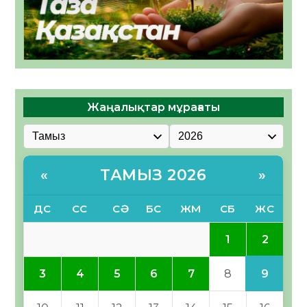
Жаңалықтар мұрағаты
ТАМЫЗ 2026
«
»
ДС
СС
СӘ
БС
ЖМ
СБ
ЖС
2
1
9
3
4
5
6
7
8