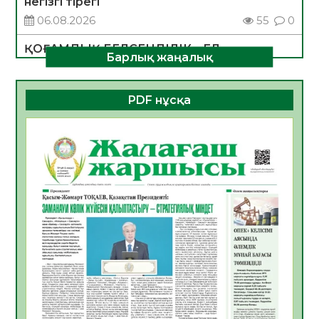
негізгі тірегі
06.08.2026
55
0
ҚОҒАМДЫҚ БЕЛСЕНДІЛІК – ЕЛ
Барлық жаңалық
ДАМУЫНЫҢ НЕГІЗІ
06.08.2026
53
0
PDF нұсқа
ҚҰРЫЛТАЙ САЙЛАУЫ – БОЛАШАҚҚА
БАСТАР ЖАУАПТЫ ТАҢДАУ
06.08.2026
55
0
Инфекциялық ауруларға қарсы иммундау
жұмыстарының тиімділігі
06.08.2026
57
0
Көкжөтел ауруы туралы
06.08.2026
55
0
АПВ вакцинасы туралы мәлімет
06.08.2026
56
0