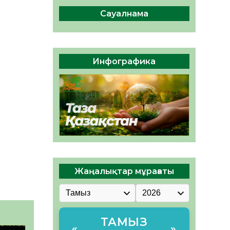
сақтау – әр азаматтың
міндеті
Сауалнама
05.08.2026
58
0
Руслан Рүстемұлы облыс
әкімінің кеңесшісі болып
Инфографика
тағайындалды
05.08.2026
53
0
Жаңалықтар мұрағаты
ТАМЫЗ
«
»