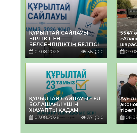
ҚҰРЫЛТАЙ САЙЛАУЫ –
5547 
БІРЛІК ПЕН
«Алғаш
БЕЛСЕНДІЛІКТІҢ БЕЛГІСІ
шарас
07.08.2026
36
0
07.0
ҚҰРЫЛТАЙ САЙЛАУЫ – ЕЛ
Ауыл 
БОЛАШАҒЫ ҮШІН
эконо
ЖАУАПТЫ ҚАДАМ
тірегі
07.08.2026
37
0
06.0