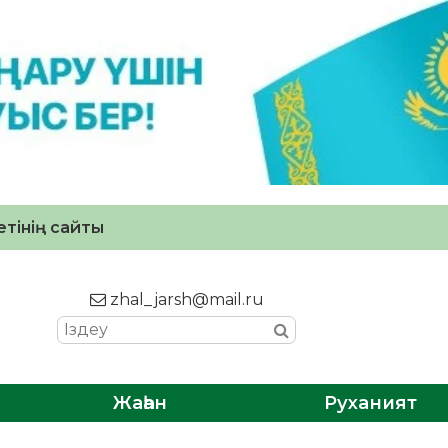
тінің сайты
zhal_jarsh@mail.ru
Жаһан
Руханият