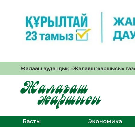
Жалағаш аудандық «Жалағаш жаршысы» газе
Басты
Экономика