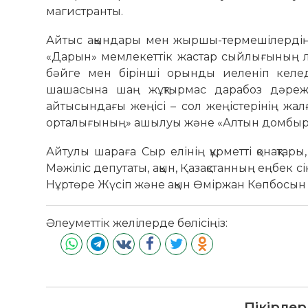
магистранты.
Айтыс ақындары мен жыршы-термешілердің 
«Дарын» мемлекеттік жастар сыйлығының л
бәйге мен бірінші орынды иеленіп келеді.
шашасына шаң жұқтырмас дарабоз дәреж
айтысындағы жеңісі – сол жеңістерінің жа
орталығының» ашылуы және «Алтын домбыран
Айтулы шараға Сыр елінің құрметті қонақтары
Мәжіліс депутаты, ақын, Қазақстанның еңбек с
Нұртөре Жүсіп және ақын Өміржан Көпбосын 
Әлеуметтік желілерде бөлісіңіз:
Пікірлер