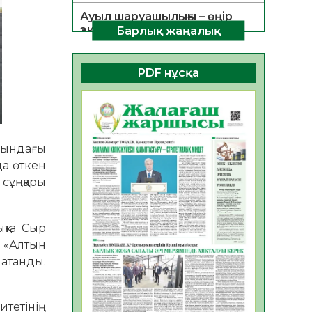
Ауыл шаруашылығы – өңір
экономикасының негізгі
Барлық жаңалық
тірегі
06.08.2026
45
0
PDF нұсқа
ҚОҒАМДЫҚ БЕЛСЕНДІЛІК –
ЕЛ ДАМУЫНЫҢ НЕГІЗІ
06.08.2026
42
0
ҚҰРЫЛТАЙ САЙЛАУЫ –
бындағы
БОЛАШАҚҚА БАСТАР
да өткен
ЖАУАПТЫ ТАҢДАУ
сұңқары
06.08.2026
44
0
Инфекциялық ауруларға
ықта Сыр
қарсы иммундау
 «Алтын
жұмыстарының тиімділігі
 атанды.
06.08.2026
47
0
Көкжөтел ауруы туралы
тетінің
06.08.2026
43
0