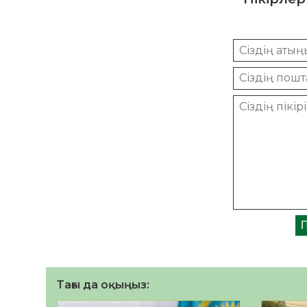
Тағы да оқыңыз: