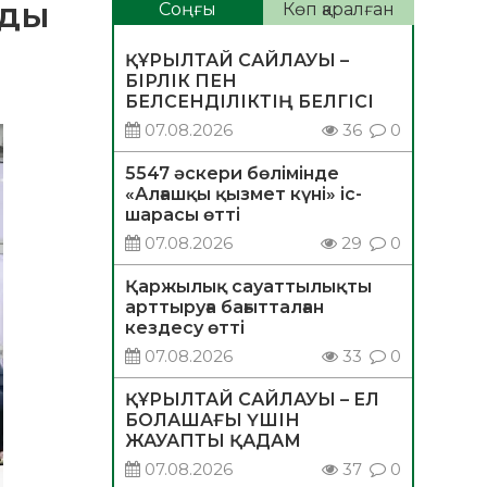
лды
Соңғы
Көп қаралған
ҚҰРЫЛТАЙ САЙЛАУЫ –
БІРЛІК ПЕН
БЕЛСЕНДІЛІКТІҢ БЕЛГІСІ
07.08.2026
36
0
5547 әскери бөлімінде
«Алғашқы қызмет күні» іс-
шарасы өтті
07.08.2026
29
0
Қаржылық сауаттылықты
арттыруға бағытталған
кездесу өтті
07.08.2026
33
0
ҚҰРЫЛТАЙ САЙЛАУЫ – ЕЛ
БОЛАШАҒЫ ҮШІН
ЖАУАПТЫ ҚАДАМ
07.08.2026
37
0