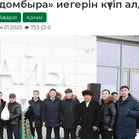
домбыра» иегерін күтіп а
Ақпарат
Қоғам
4.01.2025
753
0