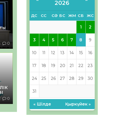
2026
ДС
СС
СӘ
БС
ЖМ
СБ
ЖС
1
2
қты
8
3
4
5
6
7
9
3
0
10
11
12
13
14
15
16
17
18
19
20
21
22
23
24
25
26
27
28
29
30
ЛІК
31
ЗІ
2
0
« Шілде
Қыркүйек »