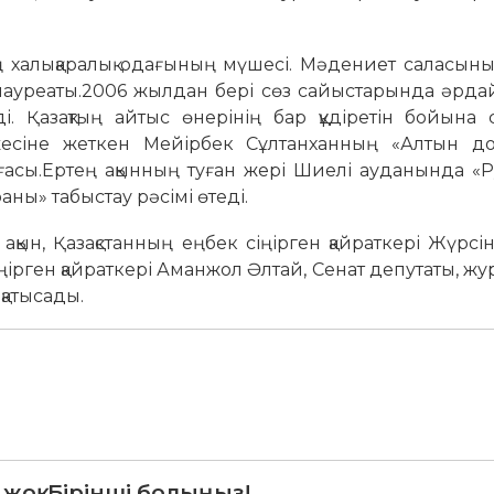
халықаралық одағының мүшесі. Мәдениет саласының 
ауреаты.2006 жылдан бері сөз сайыстарында әрда
 Қазақтың айтыс өнерінің бар құдіретін бойына с
есіне жеткен Мейірбек Сұлтанханның «Алтын д
лғасы.Ертең ақынның туған жері Шиелі ауданында «
ы» табыстау рәсімі өтеді.
, ақын, Қазақстанның еңбек сіңірген қайраткері Жүрсі
іңірген қайраткері Аманжол Әлтай, Сенат депутаты, жу
қатысады.
 жоқ. Бірінші болыңыз!