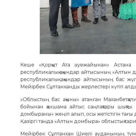
Кеше «Қорқыт Ата әуежайынан» Астана қ
республикалық ақындар айтысының «Алтын д
республикалық ақындар айтысының бас жү
Мейірбек Сұлтанханды жерлестері күтіп алд
«Облыстың бас ақыны» атанған Маханбетқали
бойынан қаншама айтыс саңлақтары шықты
домбыраны» жеңіп алып, осы жетістігін тағы 
Қазіргі таңда «Алтын домбыра» облыстық тар
Мейірбек Сұлтанхан Шиелі ауданының тума