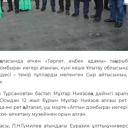
аласында өткен «Төрлет, еңбек адамы» тақыры
омбыра» иегері атанған, күні кеше Ұлытау облысын
лдесі – темір тұлпарды иеленген Сыр айтысының 
ы.
 Тұрсановтан бастап Мұхтар Ниязовқа дейінгі арал
. Осыдан 12 жыл бұрын Мұхтар Ниязов алғаш рет
да екі рет қайталап, үш мәрте «Алтын домбыра» иегері
ихи- өлкетану музейінен орын алған.
сы, Л.Н.Гумилев атындағы Еуразия ұлттық универси