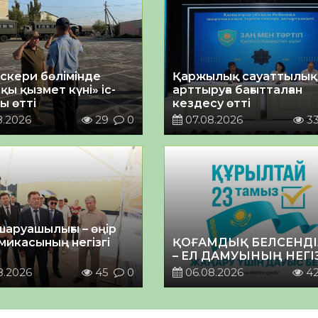
әскери бөлімінде
Қаржылық сауаттылы
қы қызмет күні» іс-
арттыруға бағытталған
ы өтті
кездесу өтті
8.2026
29
0
07.08.2026
3
шаруашылығы – өңір
микасының негізгі
ҚОҒАМДЫҚ БЕЛСЕНДІ
– ЕЛ ДАМУЫНЫҢ НЕГІ
8.2026
45
0
06.08.2026
4