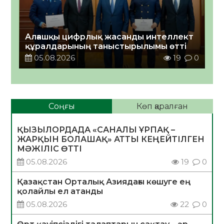
Алғашқы цифрлық жасанды интеллект
құралдарының таныстырылымы өтті
05.08.2026
19
0
Соңғы
Көп қаралған
ҚЫЗЫЛОРДАДА «САНАЛЫ ҰРПАҚ –
ЖАРҚЫН БОЛАШАҚ» АТТЫ КЕҢЕЙТІЛГЕН
МӘЖІЛІС ӨТТІ
05.08.2026
19
0
Қазақстан Орталық Азиядағы көшуге ең
қолайлы ел атанды
05.08.2026
22
0