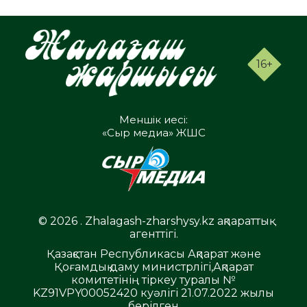
16+
Меншік иесі:
«Сыр медиа» ЖШС
© 2026 . Zhalagash-zharshysy.kz ақпараттық
агенттігі.
Қазақстан Республикасы Ақпарат және
Қоғамдық даму министрлігі,Ақпарат
комитетінің тіркеу туралы №
KZ91VPY00052420 куәлігі 21.07.2022 жылы
берілген