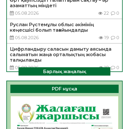
Өрт қауіпсіздігі талаптарын сақтау – әр
азаматтың міндеті
05.08.2026
22
0
Руслан Рүстемұлы облыс әкімінің
кеңесшісі болып тағайындалды
05.08.2026
19
0
Цифрландыру саласын дамыту аясында
салынатын жаңа орталықтың жобасы
талқыланды
05.08.2026
18
0
Барлық жаңалық
Алғашқы цифрлық жасанды интеллект
құралдарының таныстырылымы өтті
PDF нұсқа
05.08.2026
19
0
Қазақстандықтардың 72,3%-ы жаңа
Құрылтай үшін дауыс беруге дайын
05.08.2026
21
0
ӘРБІР ДАУЫС – ҚОҒАМ ДАМУЫНА