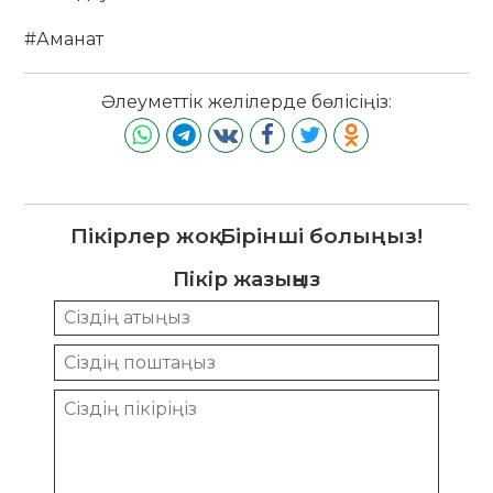
#Аманат
Әлеуметтік желілерде бөлісіңіз:
Пікірлер жоқ. Бірінші болыңыз!
Пікір жазыңыз