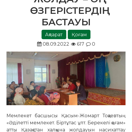
ӨЗГЕРІСТЕРДІҢ
БАСТАУЫ
Ақпарат
Қоғам
08.09.2022
617
0
Мемлекет басшысы Қасым-Жомарт Тоқаевтың
«Әділетті мемлекет. Біртұтас ұлт. Берекелі қоғам»
атты Қазақстан халқына жолдауын насихаттау