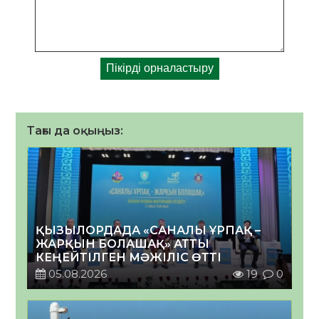
Тағы да оқыңыз:
ҚЫЗЫЛОРДАДА «САНАЛЫ ҰРПАҚ –
ЖАРҚЫН БОЛАШАҚ» АТТЫ
КЕҢЕЙТІЛГЕН МӘЖІЛІС ӨТТІ
05.08.2026
19
0