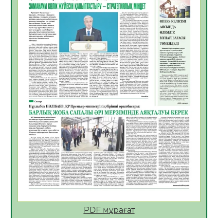
ҚОСЫЛҒАН ҮЛЕС
05.08.2026
27
0
ҚҰРЫЛТАЙ САЙЛАУЫ – БІРЛІК ПЕН
ЖАУАПКЕРШІЛІККЕ БАСТАЙТЫН ҚАДАМ
05.08.2026
26
0
Мектептен – Ұлттық ұлан сапына
04.08.2026
36
0
Үкіметтік емес ұйымдарға арналған
сыйлықақы конкурсына өтінім қабылдау
басталды
04.08.2026
40
0
Үкіметте Президенттің отандық тауарды
қолдау жөніндегі тапсырмаларының
жүзеге асырылу барысы қаралуда
04.08.2026
39
0
PDF мұрағат
Жазғы лагерьде оқушылармен