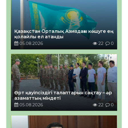
Қазақстан Орталық Азиядағы көшуге ең
қолайлы ел атанды
05.08.2026
22
0
Өрт қауіпсіздігі талаптарын сақтау – әр
азаматтың міндеті
05.08.2026
22
0