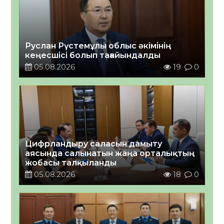
Руслан Рүстемұлы облыс әкімінің
кеңесшісі болып тағайындалды
05.08.2026
19
0
Цифрландыру саласын дамыту
аясында салынатын жаңа орталықтың
жобасы талқыланды
05.08.2026
18
0