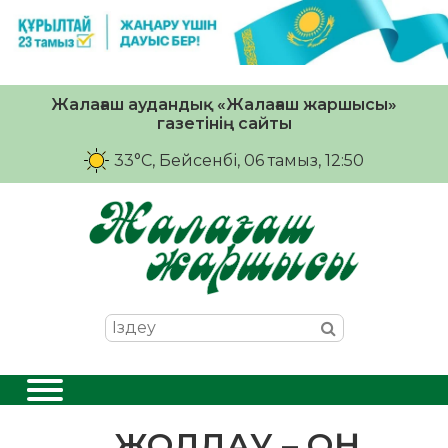
Жалағаш аудандық «Жалағаш жаршысы»
газетінің сайты
33°C
, Бейсенбі, 06 тамыз, 12:50
ЖОЛДАУ – ОҢ