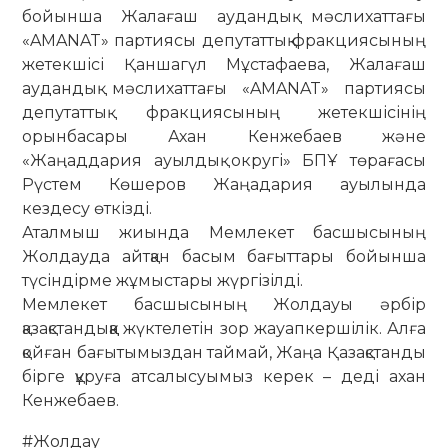
бойынша Жалағаш аудандық мәслихаттағы
«AMANAT» партиясы депутаттық фракциясының
жетекшісі Қаншагүл Мұстафаева, Жалағаш
аудандық мәслихаттағы «AMANAT» партиясы
депутаттық фракциясының жетекшісінің
орынбасары Ахан Кенжебаев және
«Жаңаддария ауылдық округі» БПҰ төрағасы
Рүстем Көшеров Жаңадария ауылында
кездесу өткізді.
Аталмыш жиында Мемлекет басшысының
Жолдауда айтқан басым бағыттары бойынша
түсіндірме жұмыстары жүргізілді.
Мемлекет басшысының Жолдауы әрбір
қазақстандыққа жүктелетін зор жауапкершілік. Алға
қойған бағытымыздан таймай, Жаңа Қазақстанды
бірге құруға атсалысуымыз керек – деді ахан
Кенжебаев.
#Жолдау