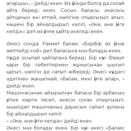
апаршы», – дейді екен. Өз үйінде болса да солай
айта береді екен. Сосын баласы, әкесінің
айтқанын екі етпей, көлігіне отырғызып алып,
көшені бір айналдырып келіп, «Әке, әне үйге
келдік» деп өз үйіне қайта әкеледі екен.
Әкесі сонда: Рахмет балам, «бәрібір өз үйіңе
жетпейді ғой» деп баласына мәз болады екен.
Күнде осылай қайталана береді. Бір күні Фазыл
қари бір себептермен жұмысынан шығып
қалып, көлігін де сатып жібереді. Әкесі күндегі
әдетінен жаңылмай, «балам, мені үйге апар», –
дейді екен.
Машинасынан айырылған баласы бір арбаның
үстіне көрпе төсеп, әкесін соған отырғызып,
ыңылдап машинаның дауысын салып ауланы
бір айналдырып келіп:
– «Әке, әне үйге келдік» дейді екен.
Әкесі мәз болады екен. Бір күні әкесі «Балам,