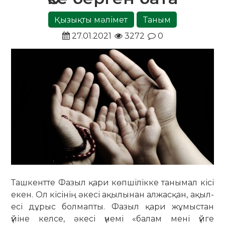
Қызықты мәлімет
Таным
27.01.2021
3272
0
Ташкентте Фазыл қари көпшілікке танымал кісі
екен. Ол кісінің әкесі ақылынан алжасқан, ақыл-
есі дұрыс болмапты. Фазыл қари жұмыстан
үйіне келсе, әкесі үнемі «балам мені үйге