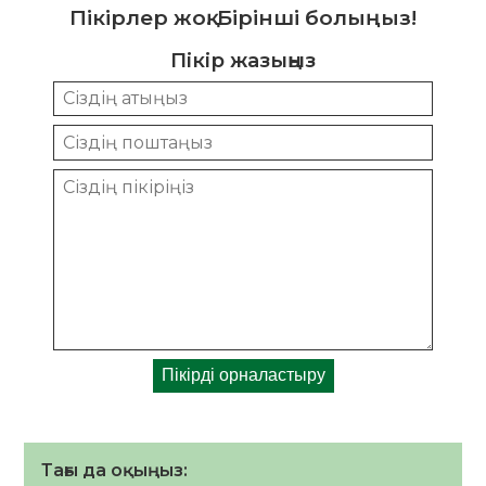
Пікірлер жоқ. Бірінші болыңыз!
Пікір жазыңыз
Тағы да оқыңыз: