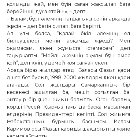
қолыңды жай, мен бүгін саған жақсылап бата
берейінші, дұға етейін», – депті
– Балам, бүкіл әлемнің патшалығы сенің арқаңда
жүрсін, – деп бетін сипап, бата беріпті.
Ал ұлы болса, “Қалай бүкіл әлемнің ел
билеушілері менің арқамда жүреді? Мен
оқымасам, үлкен жұмыста істемесем” деп
таңырқапты. “Мейлі, әкемнің ақылы бүтін емес
қой”, деп күліп, үндемей қоя салған екен.
Арада біраз жылдар өтеді. Баласы Фазыл қари
дінге бет бұрып, 1998-2000 жылдары үлкен қари
атанады. Сол жылдары Самарқанның бір
кесенесі ашылған ба, мешіт соғылған ба,
әйтеуір бір үлкен жиын болыпты. Оған барлық
көрші Ресей, Қырғыз тағы да басқа мұсылман
елдерінің Президенттері келіпті. Сол жиынға
Өзбекстанның бұрынғы басшысы Ислам
Каримов осы Фазыл қариды шақыртыпты және
қариға айтыпты: