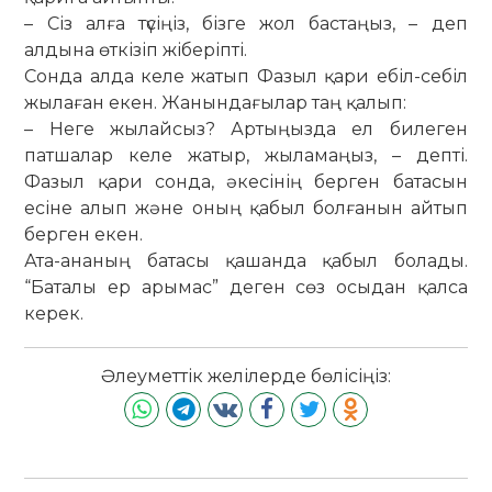
– Сіз алға түсіңіз, бізге жол бастаңыз, – деп
алдына өткізіп жіберіпті.
Сонда алда келе жатып Фазыл қари ебіл-себіл
жылаған екен. Жанындағылар таң қалып:
– Неге жылайсыз? Артыңызда ел билеген
патшалар келе жатыр, жыламаңыз, – депті.
Фазыл қари сонда, әкесінің берген батасын
есіне алып және оның қабыл болғанын айтып
берген екен.
Ата-ананың батасы қашанда қабыл болады.
“Баталы ер арымас” деген сөз осыдан қалса
керек.
Әлеуметтік желілерде бөлісіңіз: