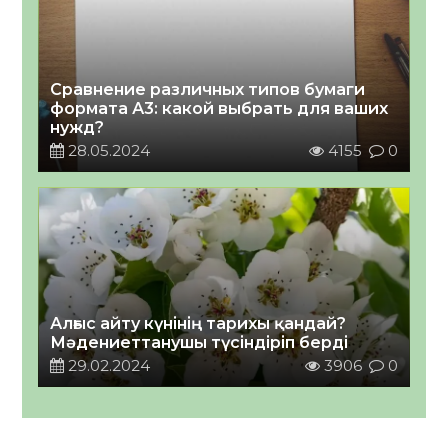
Сравнение различных типов бумаги
формата А3: какой выбрать для ваших
нужд?
28.05.2024
4155
0
Алғыс айту күнінің тарихы қандай?
Мәдениеттанушы түсіндіріп берді
29.02.2024
3906
0