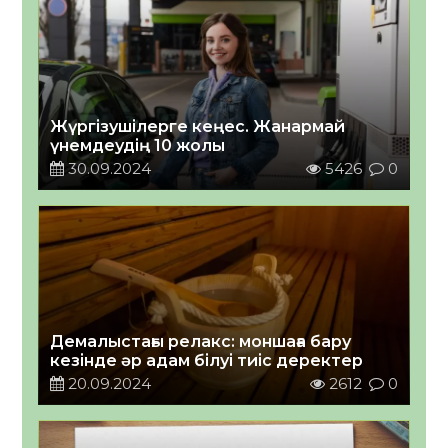
Жүргізушілерге кеңес. Жанармай
үнемдеудің 10 жолы
30.09.2024
5426
0
Демалыстағы релакс: моншаға бару
кезінде әр адам білуі тиіс деректер
20.09.2024
2612
0