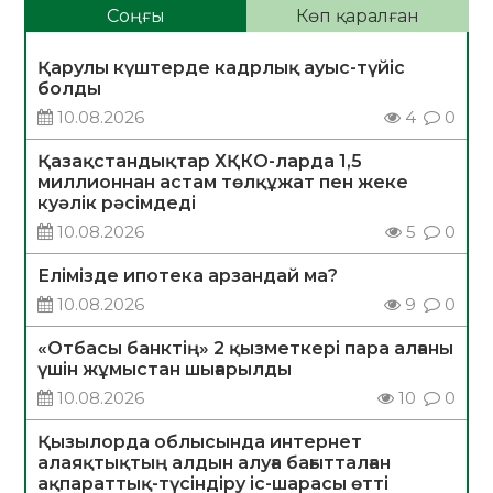
Соңғы
Көп қаралған
Қарулы күштерде кадрлық ауыс-түйіс
болды
10.08.2026
4
0
Қазақстандықтар ХҚКО-ларда 1,5
миллионнан астам төлқұжат пен жеке
куәлік рәсімдеді
10.08.2026
5
0
Елімізде ипотека арзандай ма?
10.08.2026
9
0
«Отбасы банктің» 2 қызметкері пара алғаны
үшін жұмыстан шығарылды
10.08.2026
10
0
Қызылорда облысында интернет
алаяқтықтың алдын алуға бағытталған
ақпараттық-түсіндіру іс-шарасы өтті