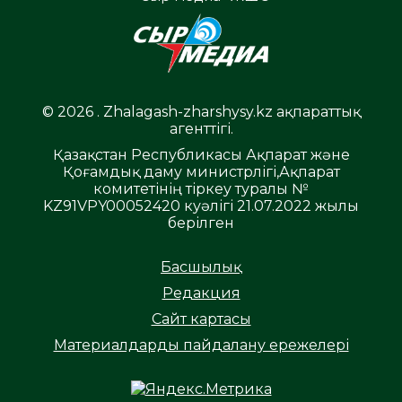
© 2026 . Zhalagash-zharshysy.kz ақпараттық
агенттігі.
Қазақстан Республикасы Ақпарат және
Қоғамдық даму министрлігі,Ақпарат
комитетінің тіркеу туралы №
KZ91VPY00052420 куәлігі 21.07.2022 жылы
берілген
Басшылық
Редакция
Сайт картасы
Материалдарды пайдалану ережелері