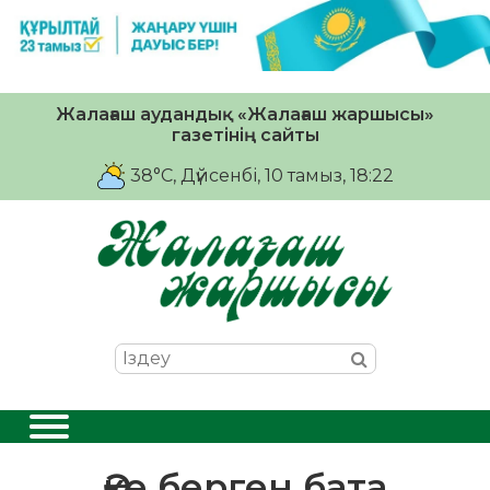
Жалағаш аудандық «Жалағаш жаршысы»
газетінің сайты
38°C
, Дүйсенбі, 10 тамыз, 18:22
Әке берген бата