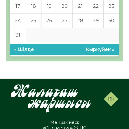
17
18
19
20
21
22
23
24
25
26
27
28
29
30
31
« Шілде
Қыркүйек »
16+
Меншік иесі:
«Сыр медиа» ЖШС