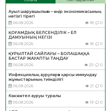
Ауыл шаруашылығы – өңір экономикасының
негізгі тірегі
06.08.2026
18
0
ҚОҒАМДЫҚ БЕЛСЕНДІЛІК – ЕЛ
ДАМУЫНЫҢ НЕГІЗІ
06.08.2026
18
0
ҚҰРЫЛТАЙ САЙЛАУЫ – БОЛАШАҚҚА
БАСТАР ЖАУАПТЫ ТАҢДАУ
06.08.2026
20
0
Инфекциялық ауруларға қарсы иммундау
жұмыстарының тиімділігі
06.08.2026
21
0
Көкжөтел ауруы туралы
06.08.2026
19
0