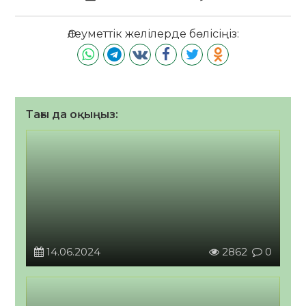
Әлеуметтік желілерде бөлісіңіз:
Тағы да оқыңыз:
14.06.2024
2862
0