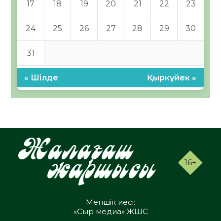
17
18
19
20
21
22
23
24
25
26
27
28
29
30
31
« Шілде
Қыркүйек »
16+
Меншік иесі:
«Сыр медиа» ЖШС