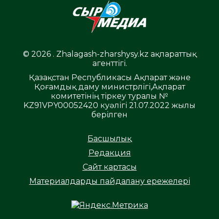
© 2026 . Zhalagash-zharshysy.kz ақпараттық
агенттігі.
Қазақстан Республикасы Ақпарат және
Қоғамдық даму министрлігі,Ақпарат
комитетінің тіркеу туралы №
KZ91VPY00052420 куәлігі 21.07.2022 жылы
берілген
Басшылық
Редакция
Сайт картасы
Материалдарды пайдалану ережелері