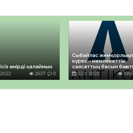
Сыбайлас жемқорлықп
күрес – мемлекеттік
ісіз өмірді қалаймын
саясаттың басым бағыт
.2022
2637
0
02.11.2022
105