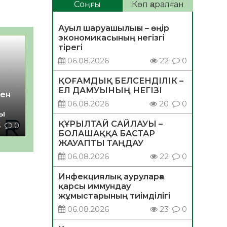
Соңғы
Көп қаралған
Ауыл шаруашылығы – өңір
экономикасының негізгі
тірегі
06.08.2026
22
0
ҚОҒАМДЫҚ БЕЛСЕНДІЛІК –
ЕЛ ДАМУЫНЫҢ НЕГІЗІ
ен
06.08.2026
20
0
ы
ҚҰРЫЛТАЙ САЙЛАУЫ –
5
0
БОЛАШАҚҚА БАСТАР
ЖАУАПТЫ ТАҢДАУ
06.08.2026
22
0
Инфекциялық ауруларға
қарсы иммундау
жұмыстарының тиімділігі
06.08.2026
23
0