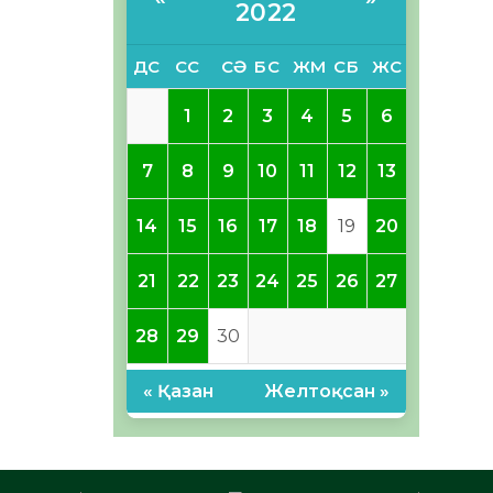
2022
ДС
СС
СӘ
БС
ЖМ
СБ
ЖС
1
2
3
4
5
6
7
8
9
10
11
12
13
14
15
16
17
18
19
20
21
22
23
24
25
26
27
28
29
30
« Қазан
Желтоқсан »