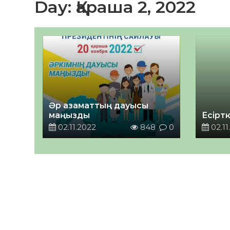
Day:
Қараша 2, 2022
Әр азаматтың дауысы
маңызды
Есіртк
02.11.2022
848
0
02.11