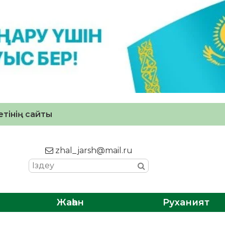
тінің сайты
zhal_jarsh@mail.ru
Жаһан
Руханият