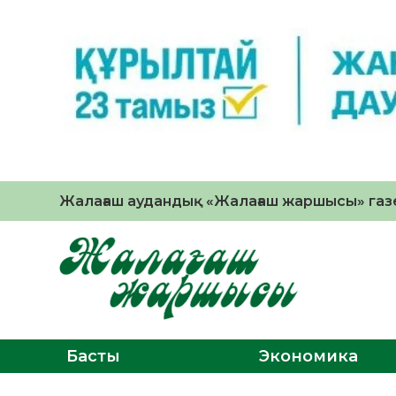
Жалағаш аудандық «Жалағаш жаршысы» газе
Басты
Экономика