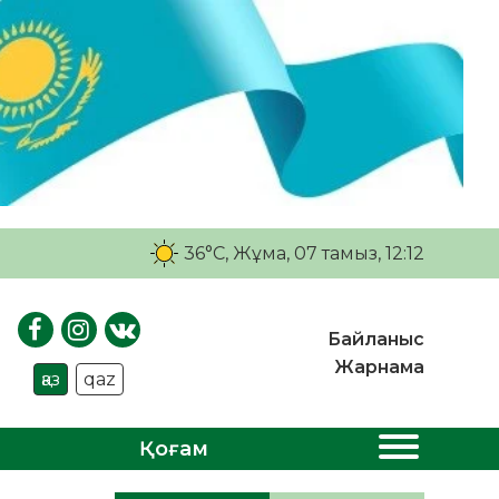
36°C
, Жұма, 07 тамыз, 12:12
Байланыс
Жарнама
қаз
qaz
Қоғам