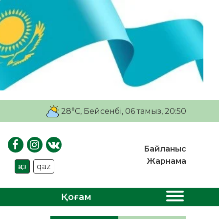
28°C
, Бейсенбі, 06 тамыз, 20:50
Байланыс
Жарнама
қаз
qaz
Қоғам