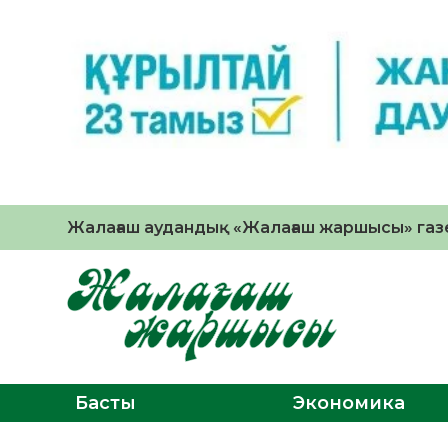
Жалағаш аудандық «Жалағаш жаршысы» газе
Басты
Экономика