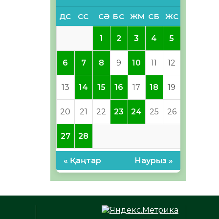
ДС
СС
СӘ
БС
ЖМ
СБ
ЖС
1
2
3
4
5
6
7
8
9
10
11
12
13
14
15
16
17
18
19
20
21
22
23
24
25
26
27
28
« Қаңтар
Наурыз »