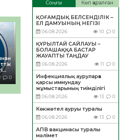
Соңғы
Көп қаралған
ҚОҒАМДЫҚ БЕЛСЕНДІЛІК –
ЕЛ ДАМУЫНЫҢ НЕГІЗІ
06.08.2026
10
0
ҚҰРЫЛТАЙ САЙЛАУЫ –
БОЛАШАҚҚА БАСТАР
ЖАУАПТЫ ТАҢДАУ
ынан
06.08.2026
11
0
ттік
і
Инфекциялық ауруларға
8
0
қарсы иммундау
жұмыстарының тиімділігі
06.08.2026
13
0
Көкжөтел ауруы туралы
06.08.2026
13
0
АПВ вакцинасы туралы
мәлімет