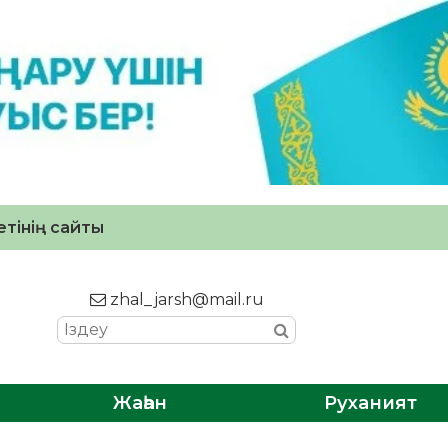
тінің сайты
zhal_jarsh@mail.ru
Жаһан
Руханият