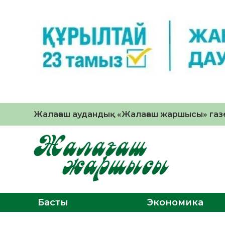
Жалағаш аудандық «Жалағаш жаршысы» газе
Басты
Экономика