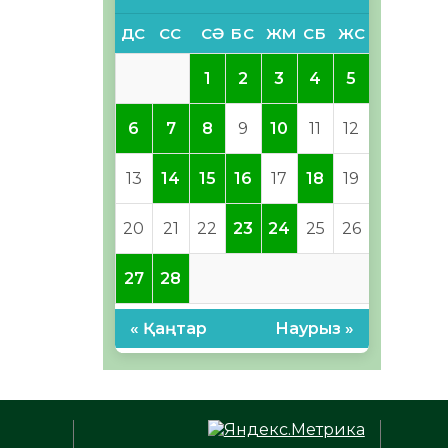
ДС
СС
СӘ
БС
ЖМ
СБ
ЖС
1
2
3
4
5
6
7
8
9
10
11
12
13
14
15
16
17
18
19
20
21
22
23
24
25
26
27
28
« Қаңтар
Наурыз »