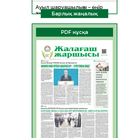
Ауыл шаруашылығы – өңір
экономикасының негізгі
Барлық жаңалық
тірегі
06.08.2026
44
0
PDF нұсқа
ҚОҒАМДЫҚ БЕЛСЕНДІЛІК –
ЕЛ ДАМУЫНЫҢ НЕГІЗІ
06.08.2026
41
0
ҚҰРЫЛТАЙ САЙЛАУЫ –
БОЛАШАҚҚА БАСТАР
ЖАУАПТЫ ТАҢДАУ
06.08.2026
43
0
Инфекциялық ауруларға
қарсы иммундау
жұмыстарының тиімділігі
06.08.2026
46
0
Көкжөтел ауруы туралы
06.08.2026
42
0