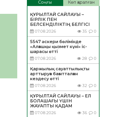
Соңғы
Көп қаралған
ҚҰРЫЛТАЙ САЙЛАУЫ –
БІРЛІК ПЕН
БЕЛСЕНДІЛІКТІҢ БЕЛГІСІ
07.08.2026
35
0
5547 әскери бөлімінде
«Алғашқы қызмет күні» іс-
шарасы өтті
07.08.2026
28
0
Қаржылық сауаттылықты
арттыруға бағытталған
кездесу өтті
07.08.2026
32
0
ҚҰРЫЛТАЙ САЙЛАУЫ – ЕЛ
БОЛАШАҒЫ ҮШІН
ЖАУАПТЫ ҚАДАМ
07.08.2026
36
0