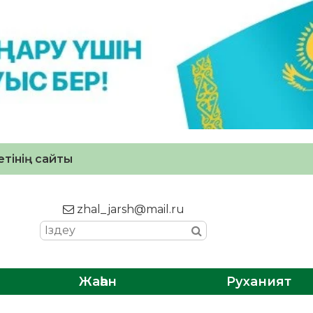
тінің сайты
zhal_jarsh@mail.ru
Жаһан
Руханият