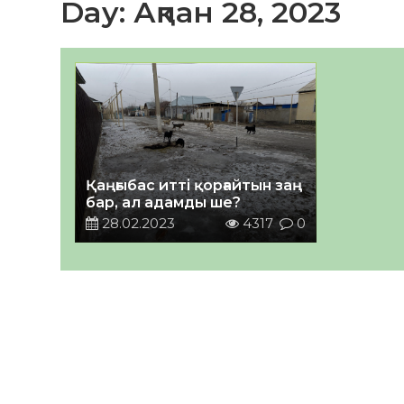
Day:
Ақпан 28, 2023
Қаңғыбас итті қорғайтын заң
бар, ал адамды ше?
28.02.2023
4317
0