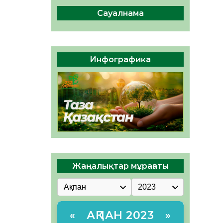
сақтау – әр азаматтың
міндеті
Сауалнама
05.08.2026
57
0
Руслан Рүстемұлы облыс
әкімінің кеңесшісі болып
Инфографика
тағайындалды
05.08.2026
52
0
Жаңалықтар мұрағаты
АҚПАН 2023
«
»