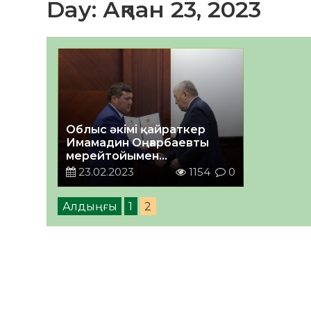
Day:
Ақпан 23, 2023
Облыс әкімі қайраткер
Имамадин Оңғарбаевты
мерейтойымен
құттықтады
23.02.2023
1154
0
Алдыңғы
1
2