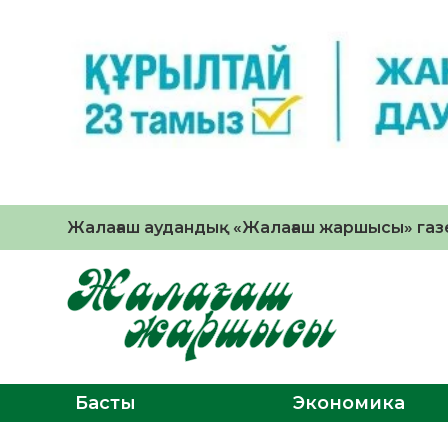
Жалағаш аудандық «Жалағаш жаршысы» газе
Басты
Экономика