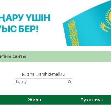
тінің сайты
zhal_jarsh@mail.ru
Жаһан
Руханият