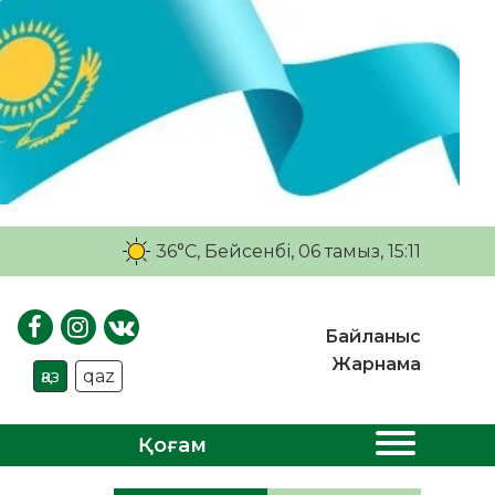
36°C
, Бейсенбі, 06 тамыз, 15:11
Байланыс
Жарнама
қаз
qaz
Қоғам