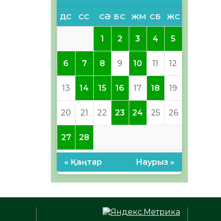
ДС
СС
СӘ
БС
ЖМ
СБ
ЖС
1
2
3
4
5
6
7
8
9
10
11
12
13
14
15
16
17
18
19
20
21
22
23
24
25
26
27
28
« Қаңтар
Наурыз »