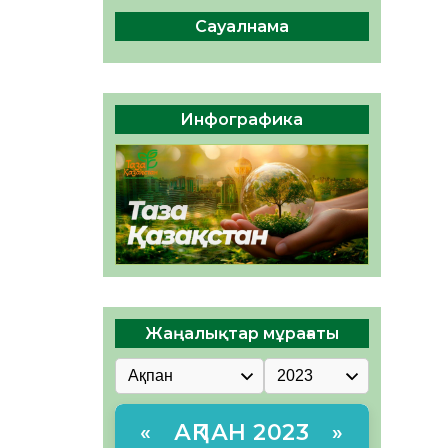
Мектептен – Ұлттық ұлан
сапына
Сауалнама
04.08.2026
38
0
Үкіметтік емес ұйымдарға
арналған сыйлықақы
Инфографика
конкурсына өтінім қабылдау
басталды
04.08.2026
43
0
Жаңалықтар мұрағаты
АҚПАН 2023
«
»