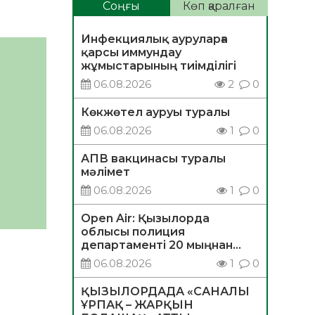
Соңғы
Көп қаралған
Инфекциялық ауруларға
қарсы иммундау
жұмыстарының тиімділігі
06.08.2026
2
0
Көкжөтел ауруы туралы
06.08.2026
1
0
АПВ вакцинасы туралы
мәлімет
06.08.2026
1
0
Open Air: Қызылорда
облысы полиция
департаменті 20 мыңнан
астам көрерменнің
06.08.2026
1
0
қауіпсіздігін қамтамасыз етті
ҚЫЗЫЛОРДАДА «САНАЛЫ
ҰРПАҚ – ЖАРҚЫН