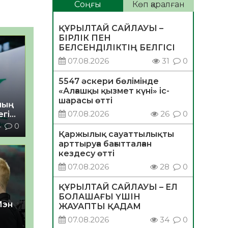
Соңғы
Көп қаралған
ҚҰРЫЛТАЙ САЙЛАУЫ –
БІРЛІК ПЕН
БЕЛСЕНДІЛІКТІҢ БЕЛГІСІ
07.08.2026
31
0
5547 әскери бөлімінде
«Алғашқы қызмет күні» іс-
шарасы өтті
ның
07.08.2026
26
0
егі
4
0
Қаржылық сауаттылықты
арттыруға бағытталған
кездесу өтті
07.08.2026
28
0
ҚҰРЫЛТАЙ САЙЛАУЫ – ЕЛ
БОЛАШАҒЫ ҮШІН
Иэн
ЖАУАПТЫ ҚАДАМ
07.08.2026
34
0