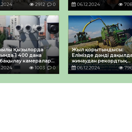
.2024
2912
0
06.12.2024
70
жылы Қызылорда
Жыл қорытындысы:
ында 1 400 дана
Елімізде дәнді дақылд
бақылау камералары
жинаудан рекордтық
тылады
көрсеткішке қол жеткі
.2024
1003
0
06.12.2024
79