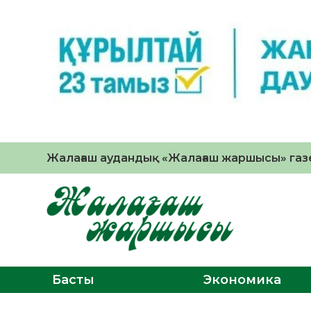
Жалағаш аудандық «Жалағаш жаршысы» газе
Басты
Экономика