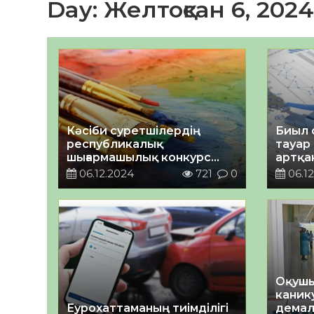
Day:
Желтоқсан 6, 202
Кәсіби суретшілердің
Биыл 
республикалық
тауар
шығармашылық конкурс
артқа
өтеді
06.12.2024
721
0
06.12
Оқуш
каник
Еурохаттаманың тиімділігі
демал