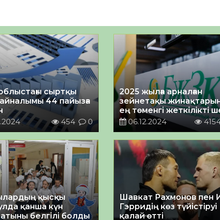
4
облыстағы сыртқы
2025 жылға арналған
 айналымы 44 пайызға
зейнетақы жинақтары
н
ең төменгі жеткілікті ш
қандай
.2024
454
0
06.12.2024
415
ылардың қысқы
Шавкат Рахмонов пен 
улда қанша күн
Гэрридің көз түйістіруі
атыны белгілі болды
қалай өтті