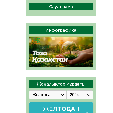
сақтау – әр азаматтың
міндеті
Сауалнама
05.08.2026
55
0
Руслан Рүстемұлы облыс
әкімінің кеңесшісі болып
Инфографика
тағайындалды
05.08.2026
50
0
Жаңалықтар мұрағаты
ЖЕЛТОҚСАН
«
»