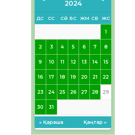
2024
ДС
СС
СӘ
БС
ЖМ
СБ
ЖС
1
2
3
4
5
6
7
8
9
10
11
12
13
14
15
16
17
18
19
20
21
22
23
24
25
26
27
28
29
30
31
« Қараша
Қаңтар »