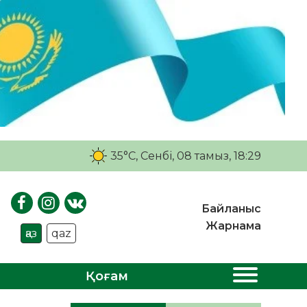
35°C
, Сенбі, 08 тамыз, 18:29
Байланыс
Жарнама
қаз
qaz
Қоғам