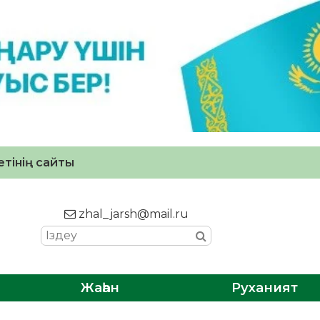
тінің сайты
zhal_jarsh@mail.ru
Жаһан
Руханият