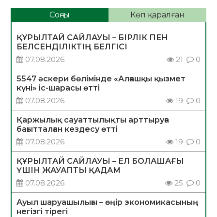
Соңғы
Көп қаралған
ҚҰРЫЛТАЙ САЙЛАУЫ – БІРЛІК ПЕН
БЕЛСЕНДІЛІКТІҢ БЕЛГІСІ
07.08.2026
21
0
5547 әскери бөлімінде «Алғашқы қызмет
күні» іс-шарасы өтті
07.08.2026
19
0
Қаржылық сауаттылықты арттыруға
бағытталған кездесу өтті
07.08.2026
19
0
ҚҰРЫЛТАЙ САЙЛАУЫ – ЕЛ БОЛАШАҒЫ
ҮШІН ЖАУАПТЫ ҚАДАМ
07.08.2026
25
0
Ауыл шаруашылығы – өңір экономикасының
негізгі тірегі