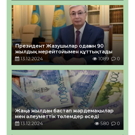
Президент Жазушылар одағын 90
жылдық мерейтойымен құттықтады
13.12.2024
1089
0
Жаңа жылдан бастап жәрдемақылар
мен әлеуметтік төлемдер өседі
13.12.2024
580
0