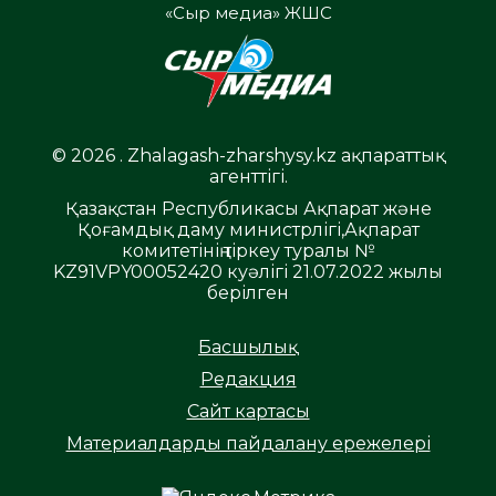
«Сыр медиа» ЖШС
© 2026 . Zhalagash-zharshysy.kz ақпараттық
агенттігі.
Қазақстан Республикасы Ақпарат және
Қоғамдық даму министрлігі,Ақпарат
комитетінің тіркеу туралы №
KZ91VPY00052420 куәлігі 21.07.2022 жылы
берілген
Басшылық
Редакция
Сайт картасы
Материалдарды пайдалану ережелері