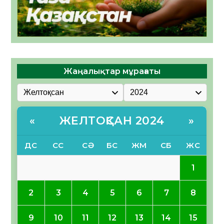
Жаңалықтар мұрағаты
ЖЕЛТОҚСАН 2024
«
»
ДС
СС
СӘ
БС
ЖМ
СБ
ЖС
1
2
3
4
5
6
7
8
9
10
11
12
13
14
15