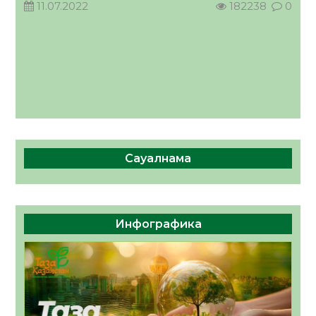
11.07.2022
182238
0
Сауалнама
Инфографика