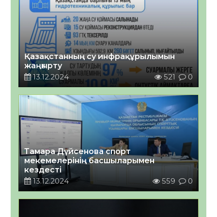
Қазақстанның су инфрақұрылымын
жаңғырту
13.12.2024
521
0
Тамара Дүйсенова спорт
мекемелерінің басшыларымен
кездесті
13.12.2024
559
0