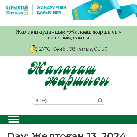
Жалағаш аудандық «Жалағаш жаршысы»
газетінің сайты
27°C
, Сенбі, 08 тамыз, 03:50
Day:
Желтоқсан 13, 2024