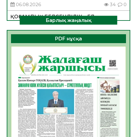
06.08.2026
34
0
ҚОҒАМДЫҚ БЕЛСЕНДІЛІК – ЕЛ
Барлық жаңалық
ДАМУЫНЫҢ НЕГІЗІ
06.08.2026
32
0
PDF нұсқа
ҚҰРЫЛТАЙ САЙЛАУЫ – БОЛАШАҚҚА
БАСТАР ЖАУАПТЫ ТАҢДАУ
06.08.2026
35
0
Инфекциялық ауруларға қарсы иммундау
жұмыстарының тиімділігі
06.08.2026
35
0
Көкжөтел ауруы туралы
06.08.2026
33
0
АПВ вакцинасы туралы мәлімет
06.08.2026
33
0
Open Air: Қызылорда облысы полиция