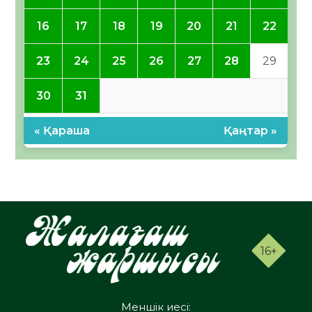
16
17
18
19
20
21
22
23
24
25
26
27
28
29
30
31
« Қараша
Қаңтар »
16+
Меншік иесі: