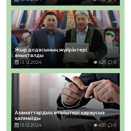
Жыр додасының жүйріктері
анықталды
13.12.2024
621
0
Азаматтардың өтініштері қараусыз
қалмайды
13.12.2024
631
0