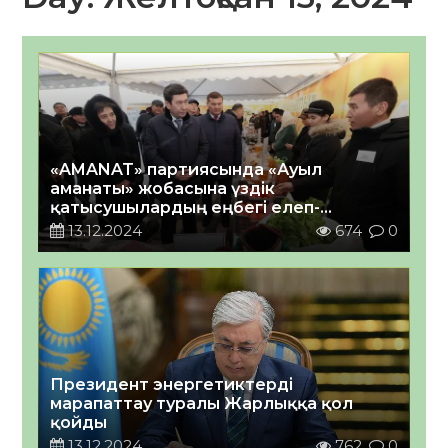
«AMANAT» партиясында «Ауыл
аманаты» жобасына үздік
қатысушылардың еңбегі елеп-
ескерілді
13.12.2024
674
0
Президент энергетиктерді
марапаттау туралы Жарлыққа қол
қойды
13.12.2024
762
0