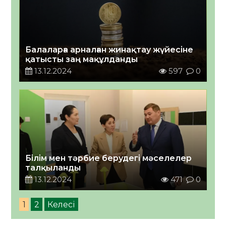
Балаларға арналған жинақтау жүйесіне
қатысты заң мақұлданды
13.12.2024
597
0
Білім мен тәрбие берудегі мәселелер
талқыланды
13.12.2024
471
0
1
2
Келесі