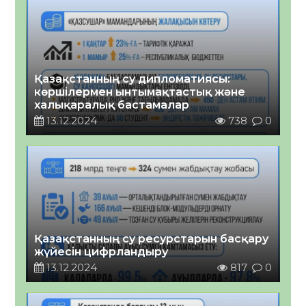
Қазақстанның су дипломатиясы:
көршілермен ынтымақтастық және
халықаралық бастамалар
13.12.2024
738
0
Қазақстанның су ресурстарын басқару
жүйесін цифрландыру
13.12.2024
817
0