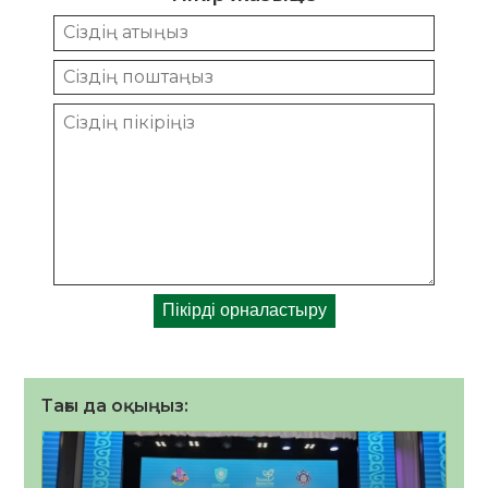
Тағы да оқыңыз: