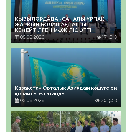
ҚЫЗЫЛОРДАДА «САНАЛЫ ҰРПАҚ –
ЖАРҚЫН БОЛАШАҚ» АТТЫ
КЕҢЕЙТІЛГЕН МӘЖІЛІС ӨТТІ
05.08.2026
17
0
Қазақстан Орталық Азиядағы көшуге ең
қолайлы ел атанды
05.08.2026
20
0