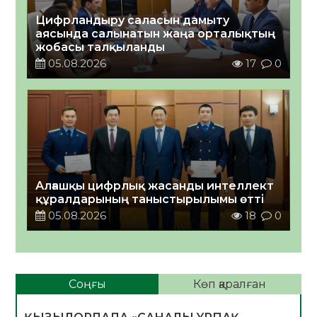
Цифрландыру саласын дамыту
аясында салынатын жаңа орталықтың
жобасы талқыланды
05.08.2026
17
0
Алғашқы цифрлық жасанды интеллект
құралдарының таныстырылымы өтті
05.08.2026
18
0
Соңғы
Көп қаралған