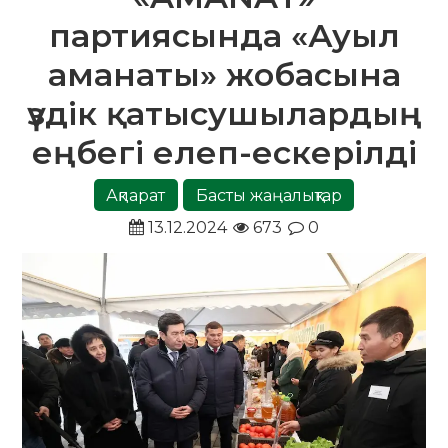
партиясында «Ауыл
аманаты» жобасына
үздік қатысушылардың
еңбегі елеп-ескерілді
Ақпарат
Басты жаңалықтар
13.12.2024
673
0