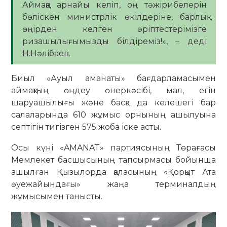
Аймаққа арнайы келіп, оң тәжірибелерін
бөліскен министрлік өкілдеріне, барлық
өңірден келген әріптестерімізге
ризашылығымызды білдіреміз!», – деді
Н.Нәлібаев.
Биыл «Ауыл аманаты» бағдарламасымен
аймақтың өңдеу өнеркәсібі, мал, егін
шаруашылығы және басқа да келешегі бар
салаларында 610 жұмыс орнының ашылуына
септігін тигізген 575 жоба іске асты.
Осы күні «AMANAT» партиясының Төрағасы
Мемлекет басшысының тапсырмасы бойынша
ашылған Қызылорда қаласының «Қорқыт Ата
әуежайындағы» жаңа терминалдың
жұмысымен танысты.