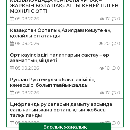
ҚЫЗЫЛОРДАДА «САНАЛЫ ҰРПАҚ –
ЖАРҚЫН БОЛАШАҚ» АТТЫ КЕҢЕЙТІЛГЕН
МӘЖІЛІС ӨТТІ
05.08.2026
17
0
Қазақстан Орталық Азиядағы көшуге ең
қолайлы ел атанды
05.08.2026
20
0
Өрт қауіпсіздігі талаптарын сақтау – әр
азаматтың міндеті
05.08.2026
18
0
Руслан Рүстемұлы облыс әкімінің
кеңесшісі болып тағайындалды
05.08.2026
17
0
Цифрландыру саласын дамыту аясында
салынатын жаңа орталықтың жобасы
талқыланды
05.08.2026
17
0
Барлық жаңалық