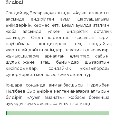
білдірді.
Сондай-ақ, Бесарық ауылында «Ауыл аманаты»
аясында өндірілген ауыл шаруашылығы
өнімдерінің көрмесі өтті. Биыл ауылда аталған
жоба аясында үлкен өндірістік орталық
салынды. Онда картоптан жасалған фри,
наубайхана, кондитерлік цех, сондай-ақ
жартылай дайын өнімдер, пластик ыдыс-аяқтар,
жұмысшыларға арналған қолғаптар, сабын,
шұлық және ағаш бұйымдар шығаратын
кәсіпорындар, сондай-ақ, «Қызылорда»
супермаркеті мен кафе жұмыс істеп тұр.
Іс-шара соңында аймақ басшысы Нұрлыбек
Нәлібаев Сыр өңіріне келген қонақтарға алғысын
білдіріп, «Ауыл аманаты» жобасы бойынша
ауқымды жұмыс жалғасатынын жеткізді.