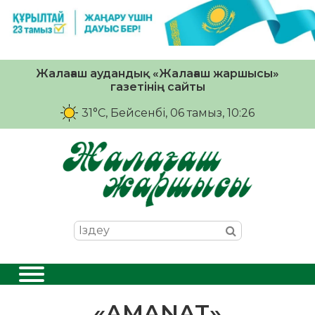
Жалағаш аудандық «Жалағаш жаршысы»
газетінің сайты
31°C
, Бейсенбі, 06 тамыз, 10:26
«AMANAT»