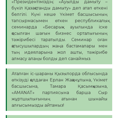
«Президентіміздің: «Ауылды дамыту –
бүкіл Қазақстанды дамыту» деп атап өткені
белгілі. Күні кеше Үкімет басшысының
тапсырмасымен өткен республикалық
семинарда «Бесарық» ауылында іске
қосылған шағын бизнес орталығының
тәжірибесі таратылды. Семинар оған
қатысушылардың жаңа бастамалары мен
тың идеяларына жол ашты, тәжірибе
алмасу алаңы болды деп санаймыз.
Аталған іс-шараны Қызылорда облысында
өткізуді қолдаған Ерлан Жақанұлына, Үкімет
басшысына, Тамара Қасымқызына,
«AMANAT» партиясына барша Сыр
жұртшылығының атынан шынайы
алғысымызды айтамыз!