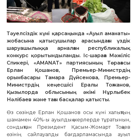
Тәуелсіздік күні қарсаңында «Ауыл аманаты»
жобасына қатысушылар арасындағы үздік
шаруашылыққа арналған республикалық
конкурс қорытындыланды. Іс-шараға Мәжіліс
Спикері, «AMANAT» партиясының Төрағасы
Ерлан Қошанов, Премьер-Министрдің
орынбасары Тамара Дүйсенова, Премьер-
Министрдің кеңесшісі Ералы Тоғжанов,
Қызылорда облысының әкімі Нұрлыбек
Нәлібаев және тағы басқалар қатысты.
Өз сөзінде Ерлан Қошанов осы күні халықтың
шамамен 40%-ы ауылдық жерлерде тұратынын,
сондықтан Президент Қасым-Жомарт Тоқаев
өзінің сайлауалды бағдарламасында ауыл