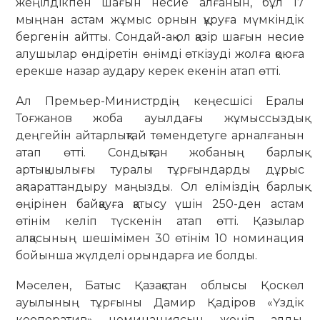
жеңілдікпен шағын несие алғанын, бұл 17
мыңнан астам жұмыс орнын құруға мүмкіндік
бергенін айтты. Сондай-ақ ол қазір шағын несие
алушылар өндіретін өнімді өткізуді жолға қоюға
ерекше назар аудару керек екенін атап өтті.
Ал Премьер-Министрдің кеңесшісі Ералы
Тоғжанов жоба ауылдағы жұмыссыздық
деңгейін айтарлықтай төмендетуге арналғанын
атап өтті. Сондықтан жобаның барлық
артықшылығы туралы тұрғындарды дұрыс
ақпараттандыру маңызды. Ол еліміздің барлық
өңірінен байқауға қатысу үшін 250-ден астам
өтінім келіп түскенін атап өтті. Қазылар
алқасының шешімімен 30 өтінім 10 номинация
бойынша жүлделі орындарға ие болды.
Мәселен, Батыс Қазақстан облысы Қоскөл
ауылының тұрғыны Дамир Қадіров «Үздік
кооператив» номинациясын жеңіп алды.