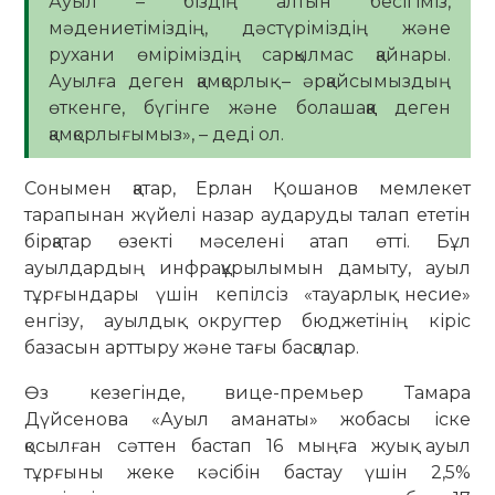
Ауыл – біздің алтын бесігіміз,
мәдениетіміздің, дәстүріміздің және
рухани өміріміздің сарқылмас қайнары.
Ауылға деген қамқорлық – әрқайсымыздың
өткенге, бүгінге және болашаққа деген
қамқорлығымыз», – деді ол.
Сонымен қатар, Ерлан Қошанов мемлекет
тарапынан жүйелі назар аударуды талап ететін
бірқатар өзекті мәселені атап өтті. Бұл
ауылдардың инфрақұрылымын дамыту, ауыл
тұрғындары үшін кепілсіз «тауарлық несие»
енгізу, ауылдық округтер бюджетінің кіріс
базасын арттыру және тағы басқалар.
Өз кезегінде, вице-премьер Тамара
Дүйсенова «Ауыл аманаты» жобасы іске
қосылған сәттен бастап 16 мыңға жуық ауыл
тұрғыны жеке кәсібін бастау үшін 2,5%