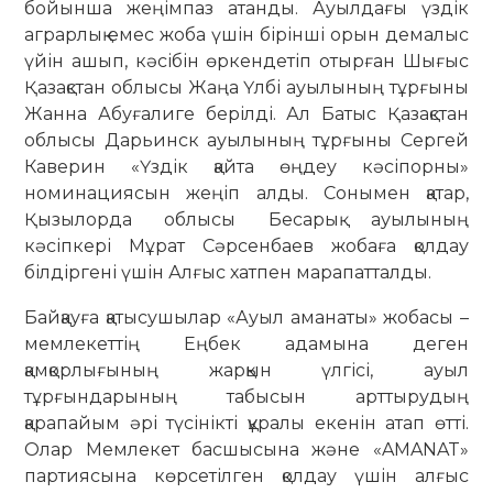
бойынша жеңімпаз атанды. Ауылдағы үздік
аграрлық емес жоба үшін бірінші орын демалыс
үйін ашып, кәсібін өркендетіп отырған Шығыс
Қазақстан облысы Жаңа Үлбі ауылының тұрғыны
Жанна Абуғалиге берілді. Ал Батыс Қазақстан
облысы Дарьинск ауылының тұрғыны Сергей
Каверин «Үздік қайта өңдеу кәсіпорны»
номинациясын жеңіп алды. Сонымен қатар,
Қызылорда облысы Бесарық ауылының
кәсіпкері Мұрат Сәрсенбаев жобаға қолдау
білдіргені үшін Алғыс хатпен марапатталды.
Байқауға қатысушылар «Ауыл аманаты» жобасы –
мемлекеттің Еңбек адамына деген
қамқорлығының жарқын үлгісі, ауыл
тұрғындарының табысын арттырудың
қарапайым әрі түсінікті құралы екенін атап өтті.
Олар Мемлекет басшысына және «AMANAT»
партиясына көрсетілген қолдау үшін алғыс