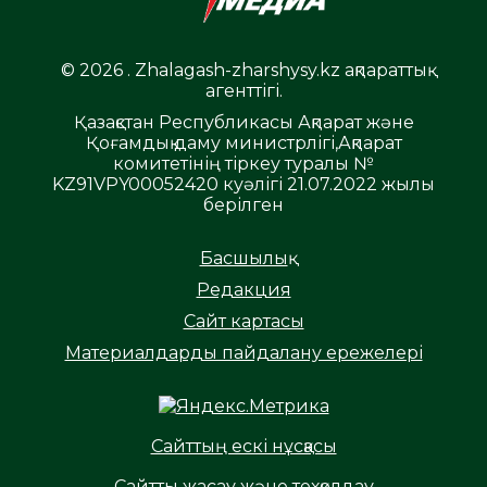
© 2026 . Zhalagash-zharshysy.kz ақпараттық
агенттігі.
Қазақстан Республикасы Ақпарат және
Қоғамдық даму министрлігі,Ақпарат
комитетінің тіркеу туралы №
KZ91VPY00052420 куәлігі 21.07.2022 жылы
берілген
Басшылық
Редакция
Сайт картасы
Материалдарды пайдалану ережелері
Сайттың ескі нұсқасы
Сайтты жасау және техқолдау