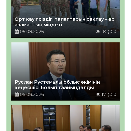
Өрт қауіпсіздігі талаптарын сақтау – әр
азаматтың міндеті
05.08.2026
18
0
Руслан Рүстемұлы облыс әкімінің
кеңесшісі болып тағайындалды
05.08.2026
17
0