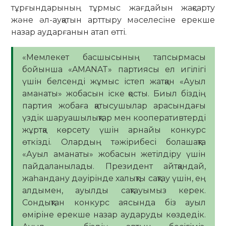
тұрғындарының тұрмыс жағдайын жақсарту
және әл-ауқатын арттыру мәселесіне ерекше
назар аударғанын атап өтті.
«Мемлекет басшысының тапсырмасы
бойынша «AMANAT» партиясы ел игілігі
үшін белсенді жұмыс істеп жатқан «Ауыл
аманаты» жобасын іске қосты. Биыл біздің
партия жобаға қатысушылар арасындағы
үздік шаруашылықтар мен кооперативтерді
жұртқа көрсету үшін арнайы конкурс
өткізді. Олардың тәжірибесі болашақта
«Ауыл аманаты» жобасын жетілдіру үшін
пайдаланылады. Президент айтқандай,
жаһандану дәуірінде халықты сақтау үшін, ең
алдымен, ауылды сақтауымыз керек.
Сондықтан конкурс аясында біз ауыл
өміріне ерекше назар аударуды көздедік.