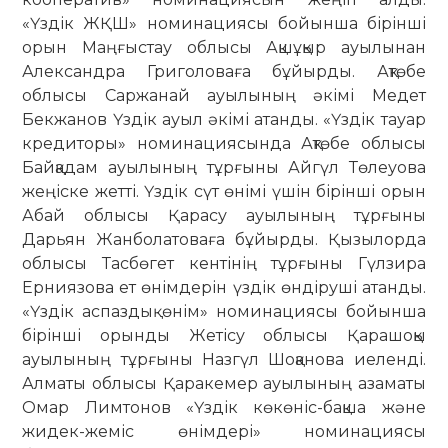
«Үздік ЖҚШ» номинациясы бойынша бірінші
орын Маңғыстау облысы Ақшұқыр ауылынан
Александра Григоловаға бұйырды. Ақтөбе
облысы Саржанай ауылының әкімі Медет
Бекжанов Үздік ауыл әкімі атанды. «Үздік тауар
кредиторы» номинациясында Ақтөбе облысы
Байқадам ауылының тұрғыны Айгүл Төлеуова
жеңіске жетті. Үздік сүт өнімі үшін бірінші орын
Абай облысы Қарасу ауылының тұрғыны
Дарьян Жанболатоваға бұйырды. Қызылорда
облысы Тасбөгет кентінің тұрғыны Гүлзира
Ерниязова ет өнімдерін үздік өндіруші атанды.
«Үздік аспаздық өнім» номинациясы бойынша
бірінші орынды Жетісу облысы Қарашоқы
ауылының тұрғыны Назгүл Шоқанова иеленді.
Алматы облысы Қаракемер ауылының азаматы
Омар Лимтонов «Үздік көкөніс-бақша және
жидек-жеміс өнімдері» номинациясы