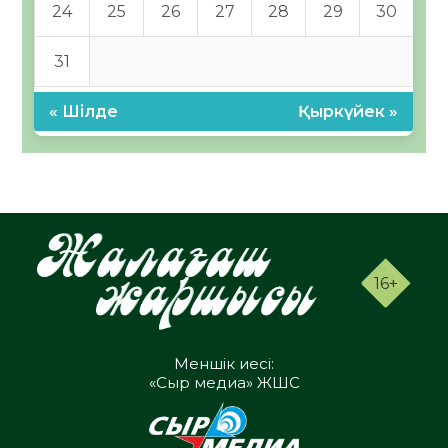
24
25
26
27
28
29
30
31
« Шілде
Қыркүйек »
16+
Меншік иесі:
«Сыр медиа» ЖШС