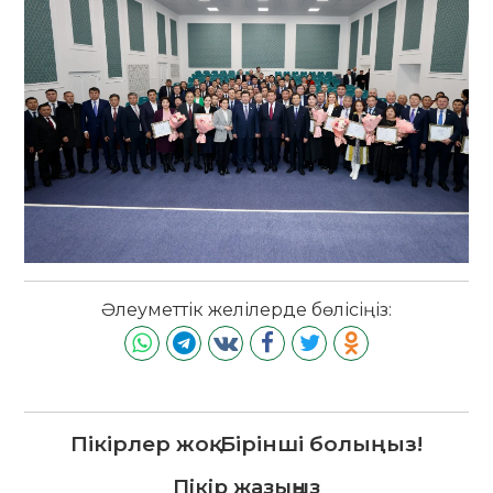
Әлеуметтік желілерде бөлісіңіз:
Пікірлер жоқ. Бірінші болыңыз!
Пікір жазыңыз