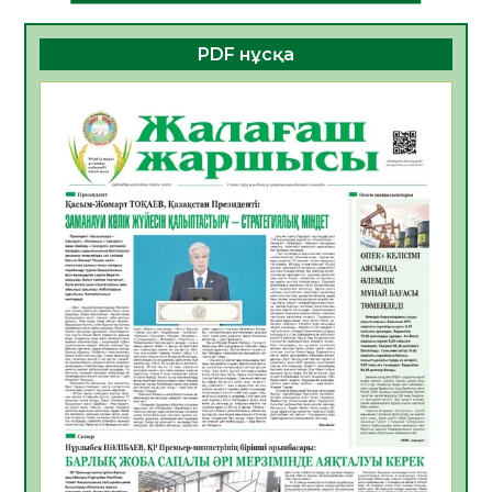
Алғашқы цифрлық жасанды интеллект
құралдарының таныстырылымы өтті
PDF нұсқа
05.08.2026
18
0
Қазақстандықтардың 72,3%-ы жаңа
Құрылтай үшін дауыс беруге дайын
05.08.2026
19
0
ӘРБІР ДАУЫС – ҚОҒАМ ДАМУЫНА
ҚОСЫЛҒАН ҮЛЕС
05.08.2026
26
0
ҚҰРЫЛТАЙ САЙЛАУЫ – БІРЛІК ПЕН
ЖАУАПКЕРШІЛІККЕ БАСТАЙТЫН ҚАДАМ
05.08.2026
24
0
Мектептен – Ұлттық ұлан сапына
04.08.2026
34
0
Үкіметтік емес ұйымдарға арналған
сыйлықақы конкурсына өтінім қабылдау