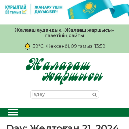
Жалағаш аудандық «Жалағаш жаршысы»
газетінің сайты
39°C
, Жексенбі, 09 тамыз, 13:59
Day:
Желтоқсан 21, 2024