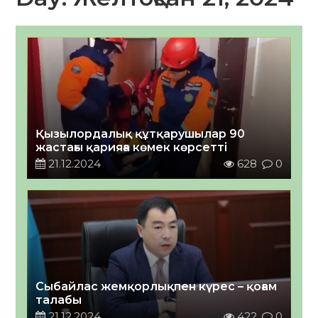
Қызылордалық құтқарушылар 90
жастағы қарияға көмек көрсетті
21.12.2024
628
0
Сыбайлас жемқорлықпен күрес – қоғам
талабы
21.12.2024
422
0