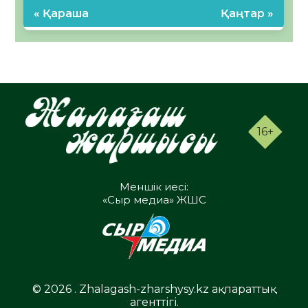
« Қараша
Қаңтар »
16+
Меншік иесі:
«Сыр медиа» ЖШС
© 2026 . Zhalagash-zharshysy.kz ақпараттық
агенттігі.