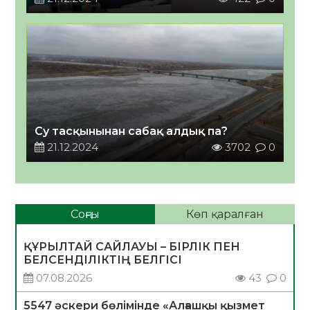
Су тасқынынан сабақ алдық па?
21.12.2024
3702
0
Соңғы
Көп қаралған
ҚҰРЫЛТАЙ САЙЛАУЫ – БІРЛІК ПЕН
БЕЛСЕНДІЛІКТІҢ БЕЛГІСІ
07.08.2026
43
0
5547 әскери бөлімінде «Алғашқы қызмет