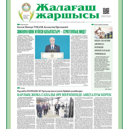
06.08.2026
52
0
Инфекциялық ауруларға қарсы иммундау
жұмыстарының тиімділігі
06.08.2026
54
0
Көкжөтел ауруы туралы
06.08.2026
52
0
АПВ вакцинасы туралы мәлімет
06.08.2026
51
0
Open Air: Қызылорда облысы полиция
департаменті 20 мыңнан астам
көрерменнің қауіпсіздігін қамтамасыз етті
06.08.2026
63
0
ҚЫЗЫЛОРДАДА «САНАЛЫ ҰРПАҚ –
ЖАРҚЫН БОЛАШАҚ» АТТЫ КЕҢЕЙТІЛГЕН
МӘЖІЛІС ӨТТІ
05.08.2026
64
0