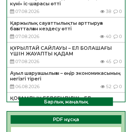
күні» іс-шарасы өтті
07.08.2026
38
0
Қаржылық сауаттылықты арттыруға
бағытталған кездесу өтті
07.08.2026
40
0
ҚҰРЫЛТАЙ САЙЛАУЫ – ЕЛ БОЛАШАҒЫ
ҮШІН ЖАУАПТЫ ҚАДАМ
07.08.2026
45
0
Ауыл шаруашылығы – өңір экономикасының
негізгі тірегі
06.08.2026
52
0
ҚОҒАМДЫҚ БЕЛСЕНДІЛІК – ЕЛ
Барлық жаңалық
ДАМУЫНЫҢ НЕГІЗІ
06.08.2026
50
0
PDF нұсқа
ҚҰРЫЛТАЙ САЙЛАУЫ – БОЛАШАҚҚА
БАСТАР ЖАУАПТЫ ТАҢДАУ