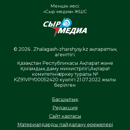
Меншік иесі:
«Сыр медиа» ЖШС
© 2026 . Zhalagash-zharshysy.kz ақпараттық
агенттігі.
Қазақстан Республикасы Ақпарат және
Қоғамдық даму министрлігі,Ақпарат
комитетінің тіркеу туралы №
KZ91VPY00052420 куәлігі 21.07.2022 жылы
берілген
Басшылық
Редакция
Сайт картасы
Материалдарды пайдалану ережелері