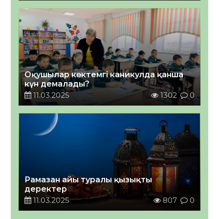
Оқушылар көктемгі каникулда қанша
күн демалады?
11.03.2025
1302
0
Рамазан айы туралы қызықты
деректер
11.03.2025
807
0