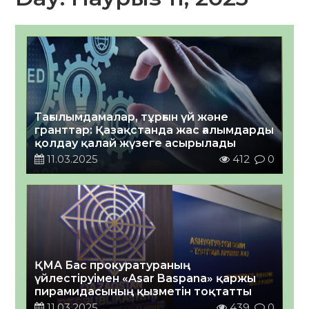
Тағылымдамалар, тұрғын үй және
гранттар: Қазақстанда жас ғалымдарды
қолдау қалай жүзеге асырылады
11.03.2025
412
0
ҚМА Бас прокуратураның
үйлестіруімен «Asar Baspana» қаржы
пирамидасының қызметін тоқтатты
11.03.2025
439
0