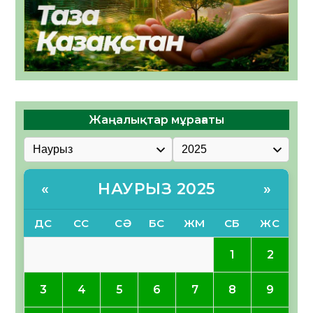
Жаңалықтар мұрағаты
НАУРЫЗ 2025
«
»
ДС
СС
СӘ
БС
ЖМ
СБ
ЖС
1
2
3
4
5
6
7
8
9