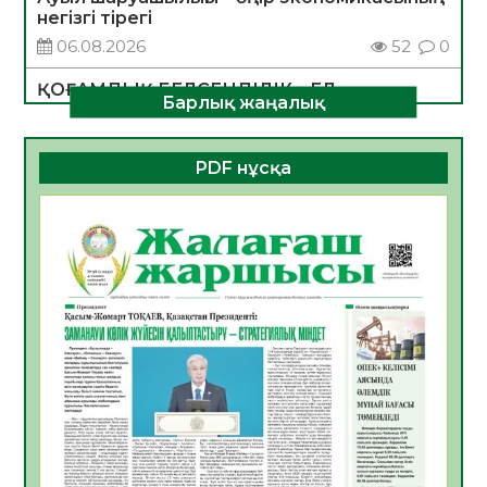
негізгі тірегі
06.08.2026
52
0
ҚОҒАМДЫҚ БЕЛСЕНДІЛІК – ЕЛ
Барлық жаңалық
ДАМУЫНЫҢ НЕГІЗІ
06.08.2026
50
0
PDF нұсқа
ҚҰРЫЛТАЙ САЙЛАУЫ – БОЛАШАҚҚА
БАСТАР ЖАУАПТЫ ТАҢДАУ
06.08.2026
52
0
Инфекциялық ауруларға қарсы иммундау
жұмыстарының тиімділігі
06.08.2026
54
0
Көкжөтел ауруы туралы
06.08.2026
52
0
АПВ вакцинасы туралы мәлімет
06.08.2026
51
0