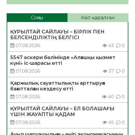
Соңғы
Көп қаралған
ҚҰРЫЛТАЙ САЙЛАУЫ – БІРЛІК ПЕН
БЕЛСЕНДІЛІКТІҢ БЕЛГІСІ
07.08.2026
43
0
5547 әскери бөлімінде «Алғашқы қызмет
күні» іс-шарасы өтті
07.08.2026
37
0
Қаржылық сауаттылықты арттыруға
бағытталған кездесу өтті
07.08.2026
40
0
ҚҰРЫЛТАЙ САЙЛАУЫ – ЕЛ БОЛАШАҒЫ
ҮШІН ЖАУАПТЫ ҚАДАМ
07.08.2026
45
0
Ауыл шаруашылығы – өңір экономикасының