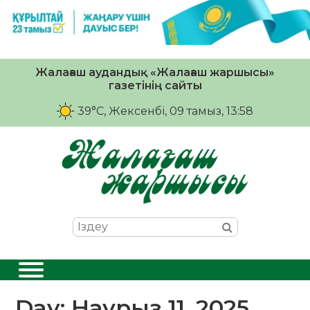
Жалағаш аудандық «Жалағаш жаршысы»
газетінің сайты
39°C
, Жексенбі, 09 тамыз, 13:58
Day:
Наурыз 11, 2025