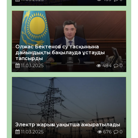
Олжас Бектенов су тасқынына
дайындықты бақылауда ұстауды
тапсырды
11.03.2025
484
0
Электр жарығы уақытша ажыратылады
11.03.2025
676
0